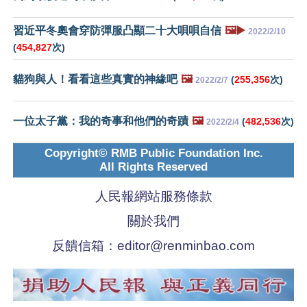
習近平冬奧會穿防彈服凸顯二十大唄唄自信
🖼️▶️
2022/2/10
(
454,827
次)
貓狗與人！看看這些真實的神緣吧
🖼️
(
255,356
次)
2022/2/7
一位太子黨：我的奇事和他們的奇蹟
🖼️
(
482,536
次)
2022/2/4
Copyright© RMB Public Foundation Inc.
All Rights Reserved
人民報網站服務條款
關於我們
反饋信箱：
editor@renminbao.com