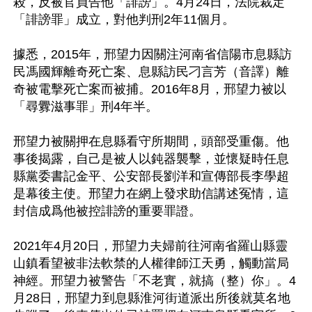
殺，反被官員告他「誹謗」。4月24日，法院裁定
「誹謗罪」成立，對他判刑2年11個月。

據悉，2015年，邢望力因關注河南省信陽市息縣訪
民馮國輝離奇死亡案、息縣訪民刁言芳（音譯）離
奇被電擊死亡案而被捕。2016年8月，邢望力被以
「尋釁滋事罪」刑4年半。

邢望力被關押在息縣看守所期間，頭部受重傷。他
事後揭露，自己是被人以鈍器襲擊，並懷疑時任息
縣黨委書記金平、公安部長劉洋和宣傳部長李學超
是幕後主使。邢望力在網上發求助信講述冤情，這
封信成爲他被控誹謗的重要罪證。

2021年4月20日，邢望力夫婦前往河南省羅山縣靈
山鎮看望被非法軟禁的人權律師江天勇，觸動當局
神經。邢望力被警告「不老實，就搞（整）你」。4
月28日，邢望力到息縣淮河街道派出所後就莫名地