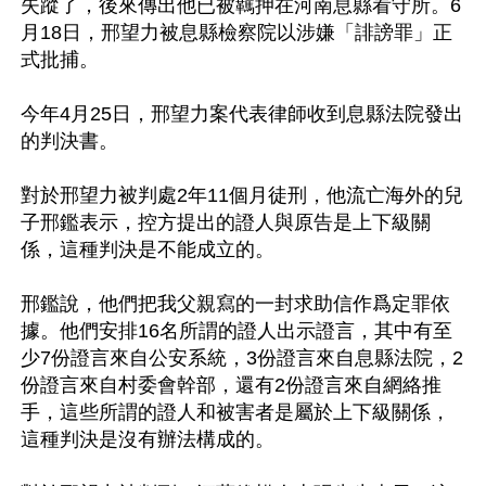
失蹤了，後來傳出他已被羈押在河南息縣看守所。6
月18日，邢望力被息縣檢察院以涉嫌「誹謗罪」正
式批捕。

今年4月25日，邢望力案代表律師收到息縣法院發出
的判決書。

對於邢望力被判處2年11個月徒刑，他流亡海外的兒
子邢鑑表示，控方提出的證人與原告是上下級關
係，這種判決是不能成立的。

邢鑑說，他們把我父親寫的一封求助信作爲定罪依
據。他們安排16名所謂的證人出示證言，其中有至
少7份證言來自公安系統，3份證言來自息縣法院，2
份證言來自村委會幹部，還有2份證言來自網絡推
手，這些所謂的證人和被害者是屬於上下級關係，
這種判決是沒有辦法構成的。
