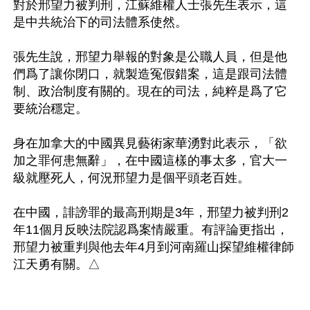
對於邢望力被判刑，江蘇維權人士張先生表示，這
是中共統治下的司法體系使然。

張先生說，邢望力舉報的對象是公職人員，但是他
們爲了讓你閉口，就製造冤假錯案，這是跟司法體
制、政治制度有關的。現在的司法，純粹是爲了它
要統治穩定。

身在加拿大的中國異見藝術家華湧對此表示，「欲
加之罪何患無辭」，在中國這樣的事太多，官大一
級就壓死人，何況邢望力是個平頭老百姓。

在中國，誹謗罪的最高刑期是3年，邢望力被判刑2
年11個月反映法院認爲案情嚴重。有評論更指出，
邢望力被重判與他去年4月到河南羅山探望維權律師