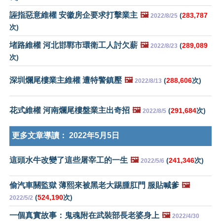
誣指惡意維權 安徽房企要求打擊業主
🖼️
(
283,787
2022/8/25
次)
堵路維權 河北邯鄲市環衛工人討欠薪
🖼️
(
289,089
2022/8/23
次)
深圳爛尾樓業主維權 遭特警鎮壓
🖼️
(
288,606
次)
2022/8/13
花式維權 河南爛尾樓盤業主出奇招
🖼️
(
291,684
次)
2022/8/5
更多文章導讀：
2022年5月5日
這頭水牛改變了這些屠宰工的一生
🖼️
(
241,346
次)
2022/5/6
偷汽車關監獄 薄熙來被黑老大踢腫肛門 服貼喊爹
🖼️
(
524,190
次)
2022/5/2
一個真實故事：鬼魂附在武裝部長老婆身上
🖼️
2022/4/30