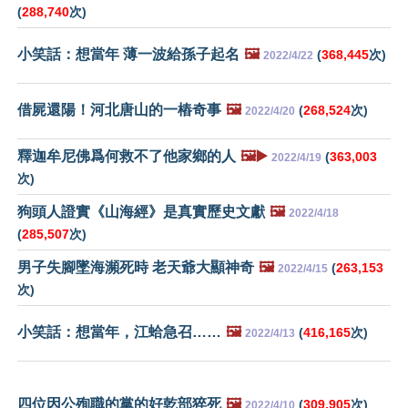
(
288,740
次)
小笑話：想當年 薄一波給孫子起名
🖼️
(
368,445
次)
2022/4/22
借屍還陽！河北唐山的一樁奇事
🖼️
(
268,524
次)
2022/4/20
釋迦牟尼佛爲何救不了他家鄉的人
🖼️▶️
(
363,003
2022/4/19
次)
狗頭人證實《山海經》是真實歷史文獻
🖼️
2022/4/18
(
285,507
次)
男子失腳墜海瀕死時 老天爺大顯神奇
🖼️
(
263,153
2022/4/15
次)
小笑話：想當年，江蛤急召……
🖼️
(
416,165
次)
2022/4/13
四位因公殉職的黨的好乾部猝死
🖼️
(
309,905
次)
2022/4/10