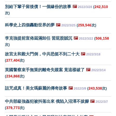
別給下輩子留後債！一個緣份的故事
🖼️
(
242,510
2022/3/28
次)
科學史上四個轟動世界的夢
🖼️
(
259,546
次)
2022/3/25
李克強提前宣佈屆滿卸任 習屁股賊沉
🖼️
(
506,158
2022/3/22
次)
故宮太和殿大門倒，中共恐挺不到二十大
🖼️
2022/3/18
(
277,404
次)
英國警察束手無策的離奇失蹤案 竟這樣破了
🖼️
2022/3/14
(
234,868
次)
詛咒成真！美女瑪蘇麗的傳奇故事
🖼️
(
243,538
次)
2022/3/9
中共部級強姦犯被抖落出來 俄陷入沼澤不拔腳
🖼️
2022/3/7
(
379,773
次)