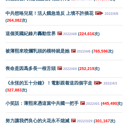
中共想咯兒屁！活人餓急造反 上墳不許插花
🖼️▶️
2022/4/9
(
264,082
次)
這個英國紀錄片轟動世界
🖼️
(
224,616
次)
2022/4/8
被薄熙來咬爛乳頭的模特就是她
🖼️
(
765,596
次)
2022/4/6
喪命是因爲多長一根舌頭
🖼️
(
252,219
次)
2022/4/4
《永恆的五十分鐘》！電影跟着這四個字走
🖼️▶️
2022/4/3
(
327,883
次)
小笑話：薄熙來憑這當中共國一把手
🖼️
(
445,490
次)
2022/4/1
努力讓我們良心的火花永不熄滅
🖼️
(
301,167
次)
2022/3/29