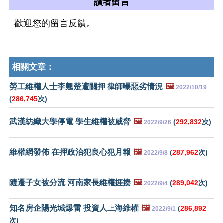
讀者留言
歡迎您的留言反饋。
相關文章：
勞工維權人士李翹楚遭關押 律師曝惡劣情況
🖼️
2022/10/19
(
286,745
次)
武漢紡織大學停電 學生維權被威脅
🖼️
(
292,832
次)
2022/9/26
維權網發佈 在押政治犯良心犯月報
🖼️
(
287,962
次)
2022/9/8
隨遷子女被分流 河南家長維權捱揍
🖼️
(
289,042
次)
2022/9/4
知名房企陽光城爆雷 投資人上海維權
🖼️
(
286,892
2022/9/1
次)