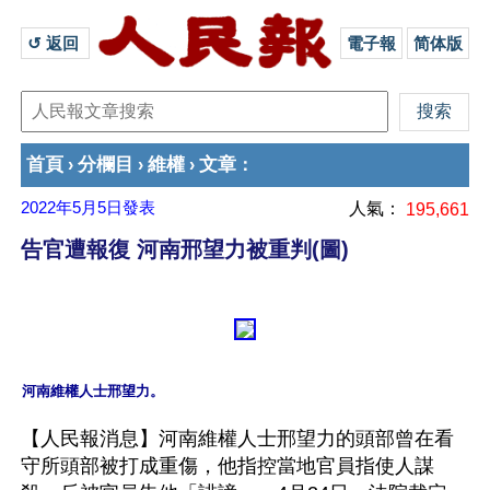
↺ 返回 
電子報
简体版
首頁
分欄目
維權
文章
›
›
›
：
2022年5月5日
發表
人氣：
195,661
告官遭報復 河南邢望力被重判(圖)
【人民報消息】河南維權人士邢望力的頭部曾在看
守所頭部被打成重傷，他指控當地官員指使人謀