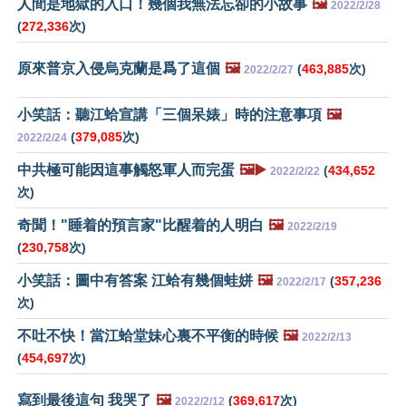
人間是地獄的入口！幾個我無法忘卻的小故事
🖼️
2022/2/28
(
272,336
次)
原來普京入侵烏克蘭是爲了這個
🖼️
(
463,885
次)
2022/2/27
小笑話：聽江蛤宣講「三個呆婊」時的注意事項
🖼️
(
379,085
次)
2022/2/24
中共極可能因這事觸怒軍人而完蛋
🖼️▶️
(
434,652
2022/2/22
次)
奇聞！"睡着的預言家"比醒着的人明白
🖼️
2022/2/19
(
230,758
次)
小笑話：圖中有答案 江蛤有幾個蛙姘
🖼️
(
357,236
2022/2/17
次)
不吐不快！當江蛤堂妹心裏不平衡的時候
🖼️
2022/2/13
(
454,697
次)
寫到最後這句 我哭了
🖼️
(
369,617
次)
2022/2/12