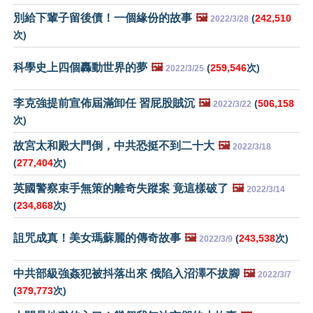
別給下輩子留後債！一個緣份的故事
🖼️
(
242,510
2022/3/28
次)
科學史上四個轟動世界的夢
🖼️
(
259,546
次)
2022/3/25
李克強提前宣佈屆滿卸任 習屁股賊沉
🖼️
(
506,158
2022/3/22
次)
故宮太和殿大門倒，中共恐挺不到二十大
🖼️
2022/3/18
(
277,404
次)
英國警察束手無策的離奇失蹤案 竟這樣破了
🖼️
2022/3/14
(
234,868
次)
詛咒成真！美女瑪蘇麗的傳奇故事
🖼️
(
243,538
次)
2022/3/9
中共部級強姦犯被抖落出來 俄陷入沼澤不拔腳
🖼️
2022/3/7
(
379,773
次)