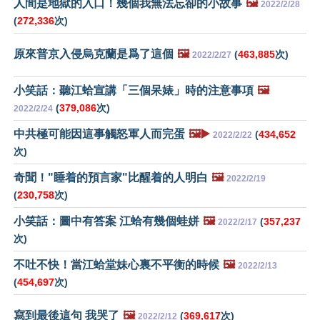
人間是地獄的入口！幾個我無法忘卻的小故事
🖼️
2022/2/28
(
272,336
次)
原來普京入侵烏克蘭是爲了這個
🖼️
(
463,885
次)
2022/2/27
小笑話：聽江蛤宣講「三個呆婊」時的注意事項
🖼️
(
379,086
次)
2022/2/24
中共極可能因這事觸怒軍人而完蛋
🖼️▶️
(
434,652
2022/2/22
次)
奇聞！"睡着的預言家"比醒着的人明白
🖼️
2022/2/19
(
230,758
次)
小笑話：圖中有答案 江蛤有幾個蛙姘
🖼️
(
357,237
2022/2/17
次)
不吐不快！當江蛤堂妹心裏不平衡的時候
🖼️
2022/2/13
(
454,697
次)
寫到最後這句 我哭了
🖼️
(
369,617
次)
2022/2/12