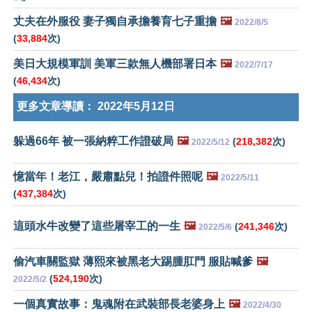
丈夫在外服役 妻子獨自承擔養育七子重擔
🖼️
2022/8/5
(
33,884
次)
美日大規模軍訓 美軍三款無人機部署日本
🖼️
2022/7/17
(
46,434
次)
更多文章導讀：
2022年5月12日
躲過66年 被一張納粹工作證破局
🖼️
(
218,382
次)
2022/5/12
憶當年！老江，嚴肅點兒！拍證件照呢
🖼️
2022/5/11
(
437,384
次)
這頭水牛改變了這些屠宰工的一生
🖼️
(
241,346
次)
2022/5/6
偷汽車關監獄 薄熙來被黑老大踢腫肛門 服貼喊爹
🖼️
(
524,190
次)
2022/5/2
一個真實故事：鬼魂附在武裝部長老婆身上
🖼️
2022/4/30