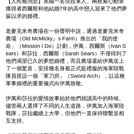
【人民報消息】美國一名現役軍人、兩枚紫心勳章
獲得者西爾斯和他結婚7年的高中戀人迎來了他們夢
寐以求的婚禮。

老麥克米奇農場在一份聲明中說，通過老麥克米奇
農場（Old McMicky』s Farm）推出的「我的使
命」（Mission I Do）計劃，伊萬．西爾斯（Ivan S
ears）和莎拉．西爾斯（Sarah Sears）不僅得到了
他們渴望已久的夢想婚禮，而且農場還給伊萬送上
了一個驚喜，安排幾名身着正式藍禮服的海軍陸戰
隊員搭設一個「軍刀拱」（Sword Arch），以這種
軍事婚禮的重要儀式向伊萬致敬。

伊萬和莎拉的愛情故事始於他們就讀高中的時候。
儘管兩人選擇了不同的人生道路，伊萬加入海軍陸
戰隊，莎拉繼續上大學，但他們一直保持聯繫並相
互支持。
