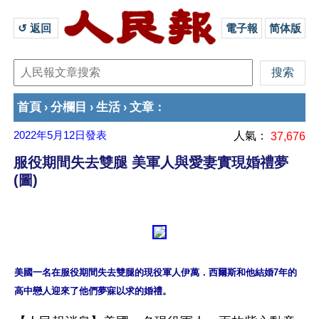
↺ 返回 
電子報
简体版
首頁
分欄目
生活
文章
›
›
›
：
2022年5月12日
發表
人氣：
37,676
服役期間失去雙腿 美軍人與愛妻實現婚禮夢
(圖)
美國一名在服役期間失去雙腿的現役軍人伊萬．西爾斯和他結婚7年的