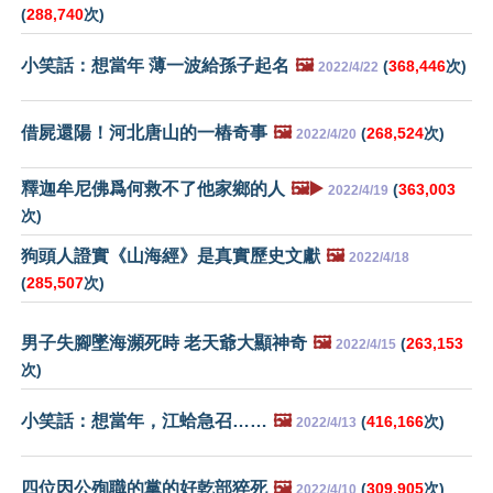
(
288,740
次)
小笑話：想當年 薄一波給孫子起名
🖼️
(
368,446
次)
2022/4/22
借屍還陽！河北唐山的一樁奇事
🖼️
(
268,524
次)
2022/4/20
釋迦牟尼佛爲何救不了他家鄉的人
🖼️▶️
(
363,003
2022/4/19
次)
狗頭人證實《山海經》是真實歷史文獻
🖼️
2022/4/18
(
285,507
次)
男子失腳墜海瀕死時 老天爺大顯神奇
🖼️
(
263,153
2022/4/15
次)
小笑話：想當年，江蛤急召……
🖼️
(
416,166
次)
2022/4/13
四位因公殉職的黨的好乾部猝死
🖼️
(
309,905
次)
2022/4/10