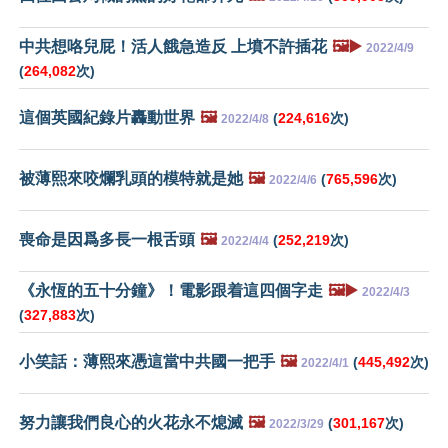
中共想咯兒屁！活人餓急造反 上墳不許插花
🖼️▶️
2022/4/9
(
264,082
次)
這個英國紀錄片轟動世界
🖼️
(
224,616
次)
2022/4/8
被薄熙來咬爛乳頭的模特就是她
🖼️
(
765,596
次)
2022/4/6
喪命是因爲多長一根舌頭
🖼️
(
252,219
次)
2022/4/4
《永恆的五十分鐘》！電影跟着這四個字走
🖼️▶️
2022/4/3
(
327,883
次)
小笑話：薄熙來憑這當中共國一把手
🖼️
(
445,492
次)
2022/4/1
努力讓我們良心的火花永不熄滅
🖼️
(
301,167
次)
2022/3/29