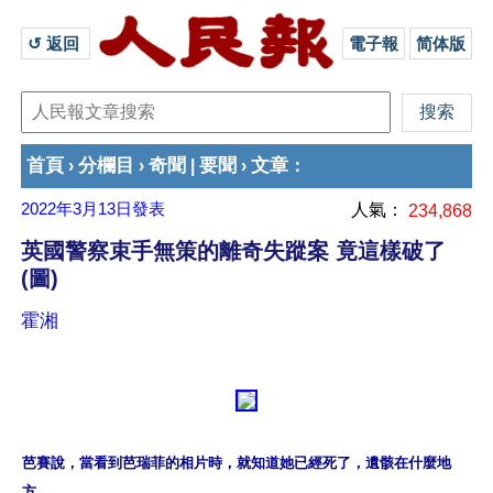
↺ 返回 
電子報
简体版
首頁
分欄目
奇聞
要聞
文章
›
›
|
›
：
2022年3月13日
發表
人氣：
234,868
英國警察束手無策的離奇失蹤案 竟這樣破了
(圖)
霍湘
芭賽說，當看到芭瑞菲的相片時，就知道她已經死了，遺骸在什麼地