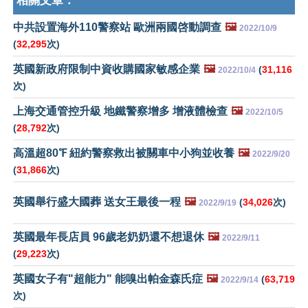
相關文章：
中共設置海外110警察站 歐洲兩國啓動調查
🖼️
2022/10/9
(
32,295
次)
英國新政府限制中資收購國家敏感企業
🖼️
(
31,116
2022/10/4
次)
上海交通管控升級 地鐵警察增多 增液體檢查
🖼️
2022/10/5
(
28,792
次)
高溫超80℉ 紐約警察救出被關車中小狗並收養
🖼️
2022/9/20
(
31,866
次)
英國舉行盛大國葬 送女王最後一程
🖼️
(
34,026
次)
2022/9/19
英國最年長店員 96歲老奶奶還不想退休
🖼️
2022/9/11
(
29,223
次)
英國女子有"超能力" 能嗅出帕金森氏症
🖼️
(
63,719
2022/9/14
次)