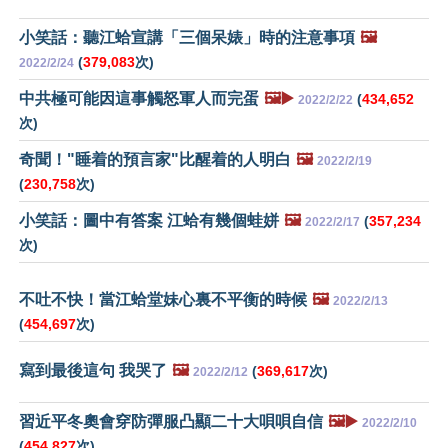
小笑話：聽江蛤宣講「三個呆婊」時的注意事項
🖼️
(
379,083
次)
2022/2/24
中共極可能因這事觸怒軍人而完蛋
🖼️▶️
(
434,652
2022/2/22
次)
奇聞！"睡着的預言家"比醒着的人明白
🖼️
2022/2/19
(
230,758
次)
小笑話：圖中有答案 江蛤有幾個蛙姘
🖼️
(
357,234
2022/2/17
次)
不吐不快！當江蛤堂妹心裏不平衡的時候
🖼️
2022/2/13
(
454,697
次)
寫到最後這句 我哭了
🖼️
(
369,617
次)
2022/2/12
習近平冬奧會穿防彈服凸顯二十大唄唄自信
🖼️▶️
2022/2/10
(
454,827
次)