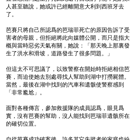
人甚至聽說，她或許已經離開意大利到西班牙去
了。

芭賽只將自己所認爲的芭瑞菲死亡的原因告訴了受
害者的母親，但拒絕將此向媒體公開，而只是指大
概與當時惡劣天氣有關，她說：「那天晚上那裏發
生了洪水和滑坡，道路發生了很多問題。」

但這太不可思議了，以致警察在開始時拒絕相信芭
賽，而迫使她去別處尋找人幫助到湖中打撈屍體。
當然，最後在湖中找到的汽車和遺骸使警察感到
「非常尷尬」。

面對各種傳言，參加救援隊的成員認爲，眼見爲
實，沒有芭賽的幫助，沒人能找到芭瑞菲遺骸所在
的確切位置。

自從芭賽成功破案後，許多其它失蹤者的家庭也紛