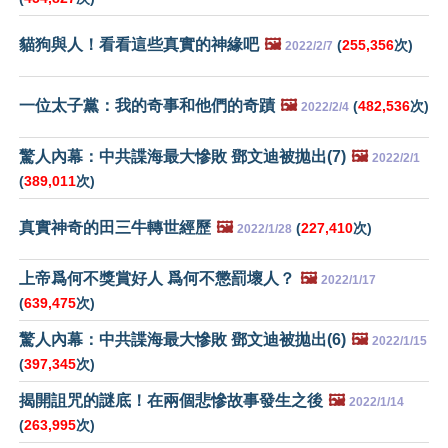
貓狗與人！看看這些真實的神緣吧
🖼️
(
255,356
次)
2022/2/7
一位太子黨：我的奇事和他們的奇蹟
🖼️
(
482,536
次)
2022/2/4
驚人內幕：中共諜海最大慘敗 鄧文迪被拋出(7)
🖼️
2022/2/1
(
389,011
次)
真實神奇的田三牛轉世經歷
🖼️
(
227,410
次)
2022/1/28
上帝爲何不獎賞好人 爲何不懲罰壞人？
🖼️
2022/1/17
(
639,475
次)
驚人內幕：中共諜海最大慘敗 鄧文迪被拋出(6)
🖼️
2022/1/15
(
397,345
次)
揭開詛咒的謎底！在兩個悲慘故事發生之後
🖼️
2022/1/14
(
263,995
次)