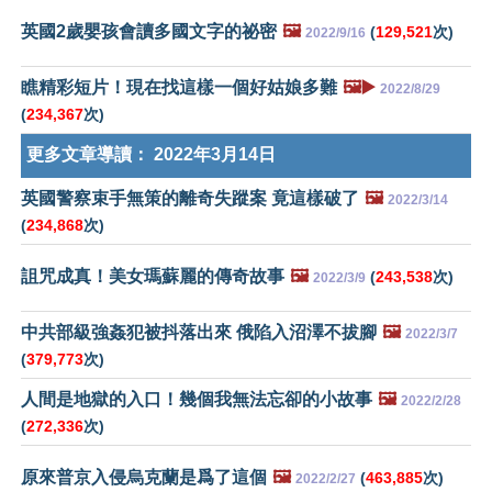
英國2歲嬰孩會讀多國文字的祕密
🖼️
(
129,521
次)
2022/9/16
瞧精彩短片！現在找這樣一個好姑娘多難
🖼️▶️
2022/8/29
(
234,367
次)
更多文章導讀：
2022年3月14日
英國警察束手無策的離奇失蹤案 竟這樣破了
🖼️
2022/3/14
(
234,868
次)
詛咒成真！美女瑪蘇麗的傳奇故事
🖼️
(
243,538
次)
2022/3/9
中共部級強姦犯被抖落出來 俄陷入沼澤不拔腳
🖼️
2022/3/7
(
379,773
次)
人間是地獄的入口！幾個我無法忘卻的小故事
🖼️
2022/2/28
(
272,336
次)
原來普京入侵烏克蘭是爲了這個
🖼️
(
463,885
次)
2022/2/27