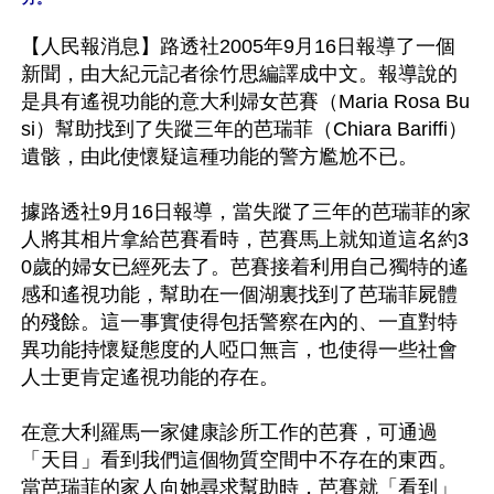
【人民報消息】路透社2005年9月16日報導了一個
新聞，由大紀元記者徐竹思編譯成中文。報導說的
是具有遙視功能的意大利婦女芭賽（Maria Rosa Bu
si）幫助找到了失蹤三年的芭瑞菲（Chiara Bariffi）
遺骸，由此使懷疑這種功能的警方尷尬不已。

據路透社9月16日報導，當失蹤了三年的芭瑞菲的家
人將其相片拿給芭賽看時，芭賽馬上就知道這名約3
0歲的婦女已經死去了。芭賽接着利用自己獨特的遙
感和遙視功能，幫助在一個湖裏找到了芭瑞菲屍體
的殘餘。這一事實使得包括警察在內的、一直對特
異功能持懷疑態度的人啞口無言，也使得一些社會
人士更肯定遙視功能的存在。

在意大利羅馬一家健康診所工作的芭賽，可通過
「天目」看到我們這個物質空間中不存在的東西。
當芭瑞菲的家人向她尋求幫助時，芭賽就「看到」