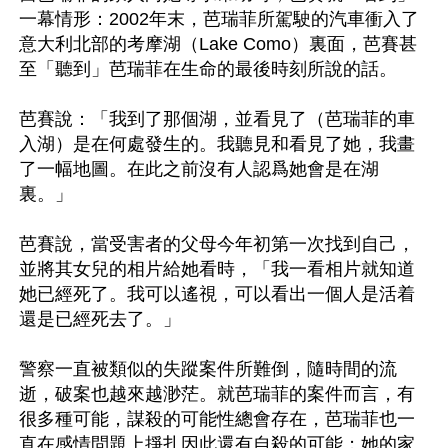
一幕情形：2002年末，芭瑞菲所駕駛的汽車衝入了
意大利北部的考摩湖（Lake Como）裏面，芭賽甚
至「聽到」芭瑞菲在生命的最後時刻所說的話。

芭賽說：「我到了那個湖，並看見了（芭瑞菲的車
入湖）是在何處發生的。我聽見和看見了她，我畫
了一幅地圖。在此之前沒有人認爲她會是在湖
裏。」

芭賽說，當受害者的父母今年初第一次找到自己，
並將其女兒的相片給她看時，「我一看相片就知道
她已經死了。我可以遙視，可以看出一個人是活着
還是已經死去了。」

警察一直被類似的失蹤案件所難倒，隨時間的流
逝，破案也越來越渺茫。就芭瑞菲的案件而言，有
很多種可能，謀殺的可能性總會存在，芭瑞菲也一
直在感情問題上掙扎因此還有自殺的可能；她的家