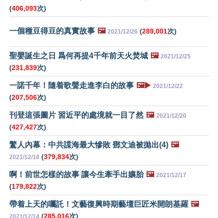
(
406,093
次)
一個種豆得豆的真實故事
🖼️
(
289,001
次)
2021/12/26
聖嬰誕生之日 爲何再提4千年前天火焚城
🖼️
2021/12/25
(
231,839
次)
一諾千年！隨着歌聲走進李白的故事
🖼️▶️
2021/12/22
(
207,506
次)
刊登這張圖片 習近平的處境就一目了然
🖼️
2021/12/20
(
427,427
次)
驚人內幕：中共諜海最大慘敗 鄧文迪被拋出(4)
🖼️
(
379,834
次)
2021/12/18
啊！前世怎樣的故事 讓今生牽手出孃胎
🖼️
2021/12/17
(
179,822
次)
帶着上天的囑託！文藝復興時期藝壇巨匠米開朗基羅
🖼️
(
285,016
次)
2021/12/14