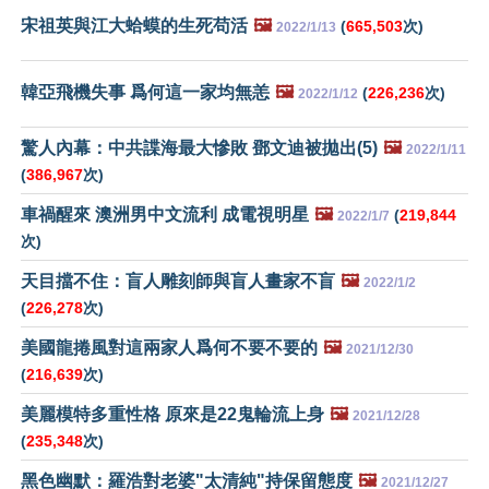
宋祖英與江大蛤蟆的生死苟活
🖼️
(
665,503
次)
2022/1/13
韓亞飛機失事 爲何這一家均無恙
🖼️
(
226,236
次)
2022/1/12
驚人內幕：中共諜海最大慘敗 鄧文迪被拋出(5)
🖼️
2022/1/11
(
386,967
次)
車禍醒來 澳洲男中文流利 成電視明星
🖼️
(
219,844
2022/1/7
次)
天目擋不住：盲人雕刻師與盲人畫家不盲
🖼️
2022/1/2
(
226,278
次)
美國龍捲風對這兩家人爲何不要不要的
🖼️
2021/12/30
(
216,639
次)
美麗模特多重性格 原來是22鬼輪流上身
🖼️
2021/12/28
(
235,348
次)
黑色幽默：羅浩對老婆"太清純"持保留態度
🖼️
2021/12/27