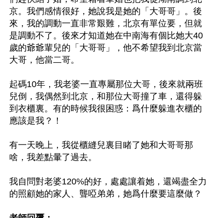
京。我們感情很好，她說我是她的「大哥哥」。後
來，我的調動一直非常艱難，北京有單位要，但就
是調動不了。後來才知道她在中南海有個比她大40
歲的爺爺輩兒的「大哥哥」，他不希望我到北京當
大哥，他當二哥。

起碼10年，我老婆一直專屬那位大哥，後來就兩班
兒倒，我偶然到北京，和那位大哥撞了車，還得躲
到衣櫃裏。有的時候我很困惑：爲什麼躲進衣櫃的
應該是我？！

有一天晚上，我從櫃縫兒裏目睹了她和大哥哥那
啥，我差點暈了過去。

我自問對老婆120%的好，處處讓着她，還竭盡全力
的照顧她的家人、聾啞弟弟，她爲什麼要這麼做？

老師回覆：