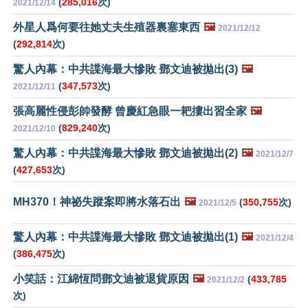
(
285,016
次)
2021/12/14
外星人爲何要往她丈夫生殖器裏塞東西
🖼️
2021/12/12
(
292,814
次)
驚人內幕：中共諜海最大慘敗 鄧文迪被拋出(3)
🖼️
(
347,573
次)
2021/12/11
張高麗性侵彭帥發酵 曾慶紅急眼一耙摟出習全家
🖼️
(
829,240
次)
2021/12/10
驚人內幕：中共諜海最大慘敗 鄧文迪被拋出(2)
🖼️
2021/12/7
(
427,653
次)
MH370！神祕失蹤案即將水落石出
🖼️
(
350,755
次)
2021/12/5
驚人內幕：中共諜海最大慘敗 鄧文迪被拋出(1)
🖼️
2021/12/4
(
386,475
次)
小笑話：江綿恆問鄧文迪被退貨原因
🖼️
(
433,785
2021/12/2
次)