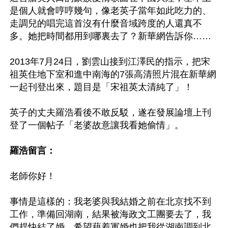
是個人就會哼哼幾句，像老英子當年如此吃力的、
走調兒的唱完這首沒有什麼音域跨度的人還真不
多。她把時間都用到哪裏去了？新華網告訴你……

2013年7月24日，劉雲山接到江澤民的指示，把宋
祖英住地下室和進中南海的7張高清照片混在新華網
一起刊登出來，題目是「宋祖英太清純了」！

英子的丈夫羅浩看後不敢反駁，遂在發展論壇上刊
登了一個帖子「老婆故意讓我看她偷情」。

羅浩留言：
老師你好！

事情是這樣的：我老婆與我結婚之前在北京找不到
工作，準備回湖南，結果被海政文工團要去了，我
們趕快結了婚，希望藉着軍婚也把我從湖南調到北