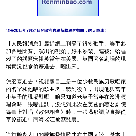
這是2013年7月24日的政府官網新華網的截圖，耐人尋味！
【人民報消息】最近網上刊登了很多歌手、樂手參
加各種比賽、演出的視頻，好不熱鬧。連被江蛤睡
殘了的姘頭宋祖英當年在美國、英國著名劇場的現
場實況也偷偷塞進去、曬出來。

怎麼塞進去？視頻題目上是一位少數民族男歌唱家
的名字和他唱的歌曲名，聽到後面，出現他與當年
小英子的現場對唱。咱只知道老英子當年在澳洲演
唱會時一張嘴走調，沒想到此次在美國的著名劇院
舞臺上對唱《敖包相會》時，一張嘴那調兒直接從
草原衝進中南海老江被窩兒裏。

這首膾炙人口的蒙族愛情歌曲在中國大陸，基本上