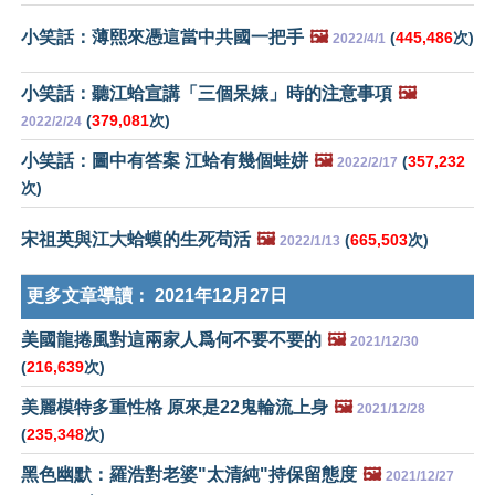
小笑話：薄熙來憑這當中共國一把手
🖼️
(
445,486
次)
2022/4/1
小笑話：聽江蛤宣講「三個呆婊」時的注意事項
🖼️
(
379,081
次)
2022/2/24
小笑話：圖中有答案 江蛤有幾個蛙姘
🖼️
(
357,232
2022/2/17
次)
宋祖英與江大蛤蟆的生死苟活
🖼️
(
665,503
次)
2022/1/13
更多文章導讀：
2021年12月27日
美國龍捲風對這兩家人爲何不要不要的
🖼️
2021/12/30
(
216,639
次)
美麗模特多重性格 原來是22鬼輪流上身
🖼️
2021/12/28
(
235,348
次)
黑色幽默：羅浩對老婆"太清純"持保留態度
🖼️
2021/12/27