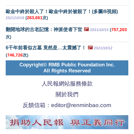
歐金中終於殺人了！歐金中終於被殺了！(多圖/8視頻)
(
263,661
次)
2021/10/19
翻開地球的古老記憶：神派使者下世
🖼️
(
757,203
2021/10/15
次)
6千年前看似古墓 竟然是…太震撼了！
🖼️
2021/10/12
(
746,726
次)
Copyright© RMB Public Foundation Inc.
All Rights Reserved
人民報網站服務條款
關於我們
反饋信箱：
editor@renminbao.com