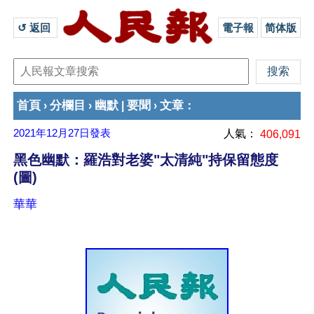
↺ 返回 
電子報
简体版
首頁
分欄目
幽默
要聞
文章
›
›
|
›
：
2021年12月27日
發表
人氣：
406,091
黑色幽默：羅浩對老婆"太清純"持保留態度
(圖)
華華