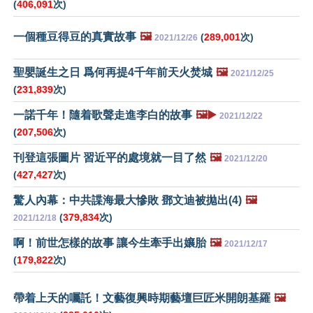
(
406,091
次)
一個種豆得豆的真實故事
🖼️
(
289,001
次)
2021/12/26
聖嬰誕生之日 爲何再提4千年前天火焚城
🖼️
2021/12/25
(
231,839
次)
一諾千年！隨着歌聲走進李白的故事
🖼️▶️
2021/12/22
(
207,506
次)
刊登這張圖片 習近平的處境就一目了然
🖼️
2021/12/20
(
427,427
次)
驚人內幕：中共諜海最大慘敗 鄧文迪被拋出(4)
🖼️
(
379,834
次)
2021/12/18
啊！前世怎樣的故事 讓今生牽手出孃胎
🖼️
2021/12/17
(
179,822
次)
帶着上天的囑託！文藝復興時期藝壇巨匠米開朗基羅
🖼️