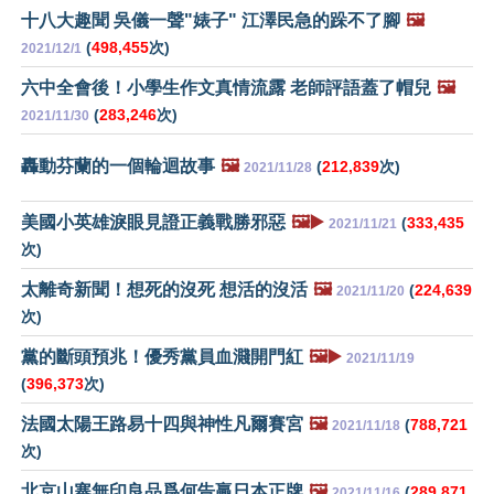
十八大趣聞 吳儀一聲"婊子" 江澤民急的跺不了腳
🖼️
(
498,455
次)
2021/12/1
六中全會後！小學生作文真情流露 老師評語蓋了帽兒
🖼️
(
283,246
次)
2021/11/30
轟動芬蘭的一個輪迴故事
🖼️
(
212,839
次)
2021/11/28
美國小英雄淚眼見證正義戰勝邪惡
🖼️▶️
(
333,435
2021/11/21
次)
太離奇新聞！想死的沒死 想活的沒活
🖼️
(
224,639
2021/11/20
次)
黨的斷頭預兆！優秀黨員血濺開門紅
🖼️▶️
2021/11/19
(
396,373
次)
法國太陽王路易十四與神性凡爾賽宮
🖼️
(
788,721
2021/11/18
次)
北京山寨無印良品爲何告贏日本正牌
🖼️
(
289,871
2021/11/16