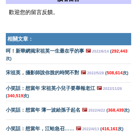
歡迎您的留言反饋。
相關文章：
呵！新華網揭宋祖英一生最在乎的事
🖼️
(
292,443
2022/6/14
次)
宋祖英，攝影師說你脫的時間不對
🖼️
(
508,614
次)
2022/5/28
小笑話：想當年 宋祖英小兒子要舉報老江
🖼️
2022/11/26
(
340,519
次)
小笑話：想當年 薄一波給孫子起名
🖼️
(
368,439
次)
2022/4/22
小笑話：想當年，江蛤急召……
🖼️
(
416,161
次)
2022/4/13