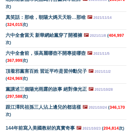
次)
真笑話：那啥，朝陽大媽天天盼…那啥
🖼️
2021/11/14
(
324,015
次)
六中全會當天 新華網給黨穿了開襠褲
🖼️
(
404,997
2021/11/8
次)
六中全會前，張高麗哪壺不開專提哪壺
🖼️
2021/11/5
(
367,999
次)
頂着邪黨害百姓 習近平咋是習仲勳兒子
🖼️
2021/11/2
(
424,969
次)
黨講述三個陽光雨露的故事 絕對偉光正
🖼️
2021/10/28
(
297,588
次)
跟江澤民祖孫三人沾上邊兒的都這樣
🖼️
(
346,170
2021/10/24
次)
144年前寫入美國教材的真實奇事
🖼️
(
204,814
次)
2021/10/23