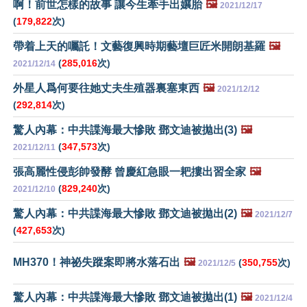
啊！前世怎樣的故事 讓今生牽手出孃胎
🖼️
2021/12/17
(
179,822
次)
帶着上天的囑託！文藝復興時期藝壇巨匠米開朗基羅
🖼️
(
285,016
次)
2021/12/14
外星人爲何要往她丈夫生殖器裏塞東西
🖼️
2021/12/12
(
292,814
次)
驚人內幕：中共諜海最大慘敗 鄧文迪被拋出(3)
🖼️
(
347,573
次)
2021/12/11
張高麗性侵彭帥發酵 曾慶紅急眼一耙摟出習全家
🖼️
(
829,240
次)
2021/12/10
驚人內幕：中共諜海最大慘敗 鄧文迪被拋出(2)
🖼️
2021/12/7
(
427,653
次)
MH370！神祕失蹤案即將水落石出
🖼️
(
350,755
次)
2021/12/5
驚人內幕：中共諜海最大慘敗 鄧文迪被拋出(1)
🖼️
2021/12/4