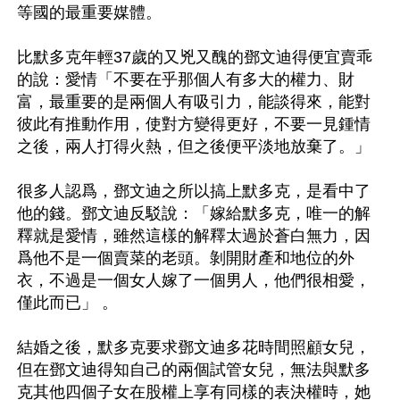
等國的最重要媒體。

比默多克年輕37歲的又兇又醜的鄧文迪得便宜賣乖
的說：愛情「不要在乎那個人有多大的權力、財
富，最重要的是兩個人有吸引力，能談得來，能對
彼此有推動作用，使對方變得更好，不要一見鍾情
之後，兩人打得火熱，但之後便平淡地放棄了。」

很多人認爲，鄧文迪之所以搞上默多克，是看中了
他的錢。鄧文迪反駁說：「嫁給默多克，唯一的解
釋就是愛情，雖然這樣的解釋太過於蒼白無力，因
爲他不是一個賣菜的老頭。剝開財產和地位的外
衣，不過是一個女人嫁了一個男人，他們很相愛，
僅此而已」 。

結婚之後，默多克要求鄧文迪多花時間照顧女兒，
但在鄧文迪得知自己的兩個試管女兒，無法與默多
克其他四個子女在股權上享有同樣的表決權時，她