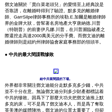
鄧文迪關於「賣白菜老頭兒」的愛情至上經典說是
否靠譜，在離婚時得到了驗證。默多克的離婚律
師、GarrSilpe律師事務所的埃勒.E.加爾是離婚律師
界的金牌大狀，曾幫著名房地產大亨唐納德.川普
（特朗普）的前妻伊凡娜.川普，在川普瀕臨破產之
際還挖走高達2000萬美元的分手費。而鄧文迪的離
婚律師則是紐約州律師協會家庭事務部的領頭羊。

● 中共的最大間諜戰慘敗
給中共當間諜的下場。
外界都非常關注鄧文迪能分走默多克多少錢，中共
並不十分在意。無論鄧文迪分到多少財產都標誌着
中共的慘敗。因爲下了那麼大功夫把鄧文迪推上默
多克的床，可不是爲了鄧文迪本人，而是爲了奪取
英美澳的媒體陣地，鄧文迪的位置太重要了，但卻