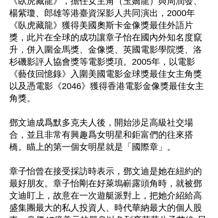
《臥虎藏龍》，擔任女主角（玉嬌龍）與周潤發、
楊紫瓊、郎雄等港臺資深影人共同演出，2000年
《臥虎藏龍》獲得美國奧斯卡金像獎最佳外語片
獎，此片在全球的成功讓章子怡在國內外知名度竄
升，併入圍金馬獎、金像獎、英國電影學院獎、洛
杉磯影評人協會獎等電影獎項。2005年，以電影
《藝伎回憶錄》入圍美國電影金球獎最佳女主角獎
以及憑電影《2046》獲得香港電影金像獎最佳女主
角獎。

鄧文迪成爲默多克夫人後，開始涉足高級社交場
合，並且非常有興趣爲女明星和鉅富們的往來搭
橋。瞄上的第一個女明星就是「國際章」。

章子怡曾在接受採訪時表示，鄧文迪是她在紐約的
最好朋友。章子怡剛在好萊塢嶄露頭角時，就被鄧
文迪盯上，故意在一次遊艇派對上，把她介紹給高
盛集團最大的私人投資人、時代華納最大的個人股