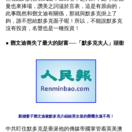
曼也來捧場，讚美之詞溢於言表，這是有原由的，
此事既然和鄧文迪有關係，那就與默多克掛上了
鉤，誰不想給默多克面子呢！所以，不能說默多克
沒有投資，名聲也是一種投資！

● 鄧文迪喪失了最大的財富──「默多克夫人」頭銜
新婚妻子鄧文迪被默多克介紹給英女皇的榮耀永遠不再！
中共盯住默多克是垂涎他的傳媒帝國掌管着英美澳