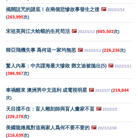
揭開詛咒的謎底！在兩個悲慘故事發生之後
🖼️
2022/1/14
(
263,995
次)
宋祖英與江大蛤蟆的生死苟活
🖼️
(
665,503
次)
2022/1/13
韓亞飛機失事 爲何這一家均無恙
🖼️
(
226,236
次)
2022/1/12
驚人內幕：中共諜海最大慘敗 鄧文迪被拋出(5)
🖼️
2022/1/11
(
386,967
次)
車禍醒來 澳洲男中文流利 成電視明星
🖼️
(
219,844
2022/1/7
次)
天目擋不住：盲人雕刻師與盲人畫家不盲
🖼️
2022/1/2
(
226,278
次)
美國龍捲風對這兩家人爲何不要不要的
🖼️
2021/12/30
(
216,639
次)