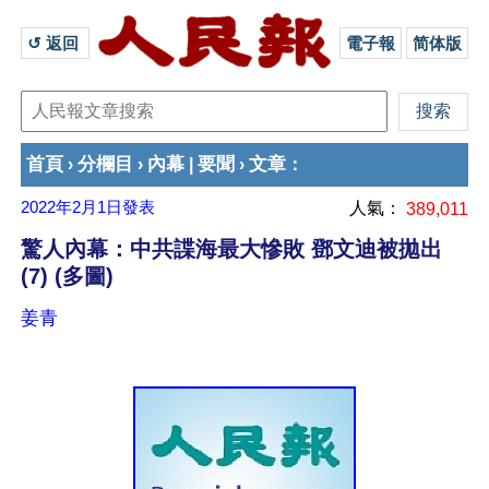
↺ 返回 
電子報
简体版
首頁
分欄目
內幕
要聞
文章
›
›
|
›
：
2022年2月1日
發表
人氣：
389,011
驚人內幕：中共諜海最大慘敗 鄧文迪被拋出
(7) (多圖)
姜青