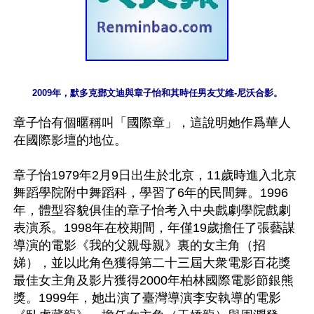
2009年，默多克鄧文迪與章子怡和其時任男友艾維-尼沃合影。
章子怡有個暱稱叫「國際章」，這說明她作爲華人
在國際影壇的地位。

章子怡1979年2月9日出生於北京，11歲時進入北京
舞蹈學院附中舞蹈科，學習了6年的民間舞。1996
年，體型容貌俱佳的章子怡考入中央戲劇學院戲劇
表演系。1998年在校期間，年僅19歲擔任了張藝謀
導演的電影《我的父親母親》裏的女主角（招
娣），並以此角色獲得第二十三屆大衆電影百花獎
最佳女主角及影片獲得2000年柏林國際電影節銀熊
獎。1999年，她出演了臺灣導演李安執導的電影