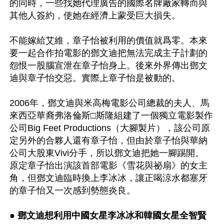
的同時，一些找她代理廣告的國際名牌廠家轉而與
其他人簽約，使她在經濟上蒙受巨大損失。

不能嫁給艾維，章子怡被利用的價值就爲零。本來
要一起合作拍電影的鄧文迪把無法完成主子計劃的
怨恨一股腦宣泄在章子怡身上。後來外界傳出鄧文
迪與章子怡交惡。實際上章子怡是被動的。

2006年，鄧文迪與米高梅電影公司總裁的夫人、馬
來西亞華裔弗洛倫斯□斯隆組建了一個獨立電影製作
公司Big Feet Productions（大腳製片），該公司原
定另外的合夥人還有章子怡，但由於章子怡與華納
公司大股東Vivi分手，所以鄧文迪把她一腳踢開。 
原定章子怡出演該首部電影《雪花與祕扇》的女主
角，但鄧文迪臨時換上李冰冰，讓正喝涼水都塞牙
的章子怡又一次感到勢態炎良。

● 鄧文迪想利用中國女星李冰冰和韓國女星全智賢