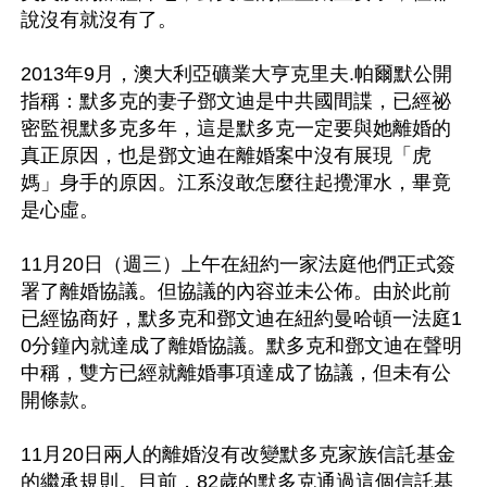
說沒有就沒有了。

2013年9月，澳大利亞礦業大亨克里夫.帕爾默公開
指稱：默多克的妻子鄧文迪是中共國間諜，已經祕
密監視默多克多年，這是默多克一定要與她離婚的
真正原因，也是鄧文迪在離婚案中沒有展現「虎
媽」身手的原因。江系沒敢怎麼往起攪渾水，畢竟
是心虛。

11月20日（週三）上午在紐約一家法庭他們正式簽
署了離婚協議。但協議的內容並未公佈。由於此前
已經協商好，默多克和鄧文迪在紐約曼哈頓一法庭1
0分鐘內就達成了離婚協議。默多克和鄧文迪在聲明
中稱，雙方已經就離婚事項達成了協議，但未有公
開條款。

11月20日兩人的離婚沒有改變默多克家族信託基金
的繼承規則。目前，82歲的默多克通過這個信託基