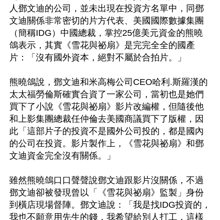
人鄧文迪的公司，並未出現在投資方名單中，同鄧
文迪關係非常密切的片方代表、美國國際數據集團
（簡稱IDG）中國總裁，掌控25億美元資金的熊曉
鴿表示，其實《雪花與祕扇》是完完全全的國產
片：「沒有國外資本，絕對不屬於合拍片。」

熊曉鴿說，鄧文迪和米高梅公司CEO哈利.斯羅漢的
太太福勞倫斯確實合資了一家公司，當初也是她們
買下了小說《雪花與祕扇》影片改編權，但隨後他
和上影集團總裁任仲倫去美國商議買下了版權，因
此「這部片子的投資不是國外公司投的，都是國內
的公司在投資。影片製作上，《雪花與祕扇》和鄧
文迪資金完全沒有關係。」

雖然熊曉鴿口口聲聲說鄧文迪跟影片沒關係，不過
鄧文迪卻被發現曾以「《雪花與祕扇》監製」身份
到橫店現場督陣。鄧文迪說：「我是找IDG投資的，
我也不願意用先生的錢，我希望給別人打工，這樣