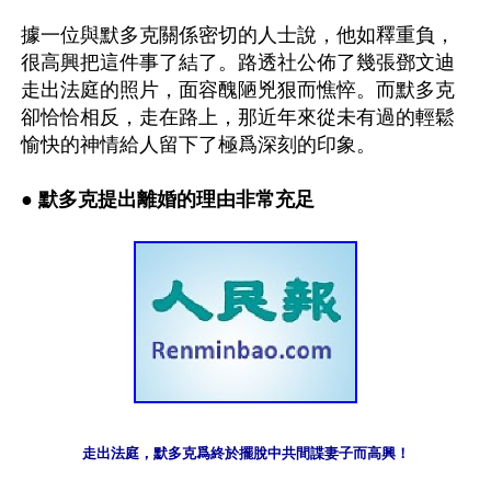
據一位與默多克關係密切的人士說，他如釋重負，
很高興把這件事了結了。路透社公佈了幾張鄧文迪
走出法庭的照片，面容醜陋兇狠而憔悴。而默多克
卻恰恰相反，走在路上，那近年來從未有過的輕鬆
愉快的神情給人留下了極爲深刻的印象。

● 默多克提出離婚的理由非常充足
走出法庭，默多克爲終於擺脫中共間諜妻子而高興！