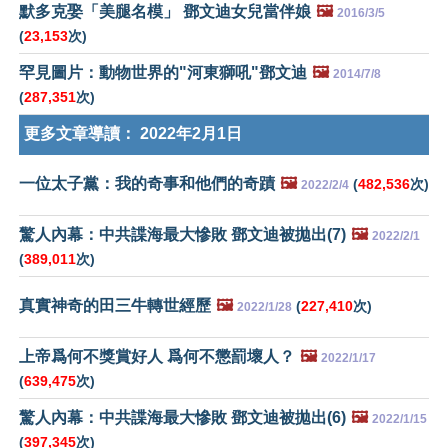
默多克娶「美腿名模」 鄧文迪女兒當伴娘
🖼️
2016/3/5
(
23,153
次)
罕見圖片：動物世界的"河東獅吼"鄧文迪
🖼️
2014/7/8
(
287,351
次)
更多文章導讀：
2022年2月1日
一位太子黨：我的奇事和他們的奇蹟
🖼️
(
482,536
次)
2022/2/4
驚人內幕：中共諜海最大慘敗 鄧文迪被拋出(7)
🖼️
2022/2/1
(
389,011
次)
真實神奇的田三牛轉世經歷
🖼️
(
227,410
次)
2022/1/28
上帝爲何不獎賞好人 爲何不懲罰壞人？
🖼️
2022/1/17
(
639,475
次)
驚人內幕：中共諜海最大慘敗 鄧文迪被拋出(6)
🖼️
2022/1/15
(
397,345
次)