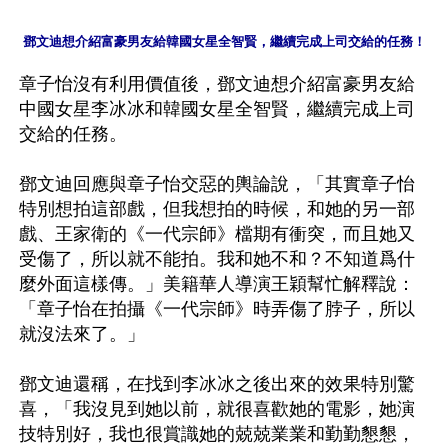
鄧文迪想介紹富豪男友給韓國女星全智賢，繼續完成上司交給的任務！
章子怡沒有利用價值後，鄧文迪想介紹富豪男友給
中國女星李冰冰和韓國女星全智賢，繼續完成上司
交給的任務。

鄧文迪回應與章子怡交惡的輿論說，「其實章子怡
特別想拍這部戲，但我想拍的時候，和她的另一部
戲、王家衛的《一代宗師》檔期有衝突，而且她又
受傷了，所以就不能拍。我和她不和？不知道爲什
麼外面這樣傳。」美籍華人導演王穎幫忙解釋說：
「章子怡在拍攝《一代宗師》時弄傷了脖子，所以
就沒法來了。」

鄧文迪還稱，在找到李冰冰之後出來的效果特別驚
喜，「我沒見到她以前，就很喜歡她的電影，她演
技特別好，我也很賞識她的兢兢業業和勤勤懇懇，