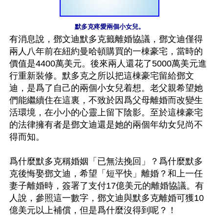
默多克疼愛兩個小女兒。
有消息說，鄧文迪默多克籤離婚協議，鄧文迪僅得
兩人八年前在紐約曼哈頓購買的一棟豪宅，當時的
價值是4400萬美元。後來兩人還花了5000萬美元進
行重新裝修。默多克之所以把這棟豪宅留給鄧文
迪，是爲了自己的兩個小女兒着想。老父親希望她
們能繼續住在這裏，不致於因爲父母離婚而改變生
活環境，在小小的心靈上留下陰影。至於這棟豪宅
的法律擁有者是鄧文迪還是她的兩個年幼女兒尚不
得而知。

爲什麼默多克稱婚姻「已無法挽回」？爲什麼默多
克後悔娶鄧文迪，希望「短平快」離婚？和上一任
妻子離婚時，簽署了支付17億美元的離婚協議。有
人說，參照這一數字，鄧文迪與默多克離婚可獲10
億美元以上補償，但是爲什麼沒得到呢？！
