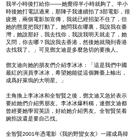
我半小時後打給你───她覺得半小時就夠了。半小
時後她打電話過來，那陣子我連續拍了3部電影，很
疲憊，兩個電影加宣傳，我就已經招架不住了，但
她的態度把我打動了。她問我在哪裏，我說我在臺
灣，她說那好，我去找你，我說我明天就走了，她
又問，你去哪？我說我去香港，然後她就飛到香港
去找我了。」可見鄧文迪是多麼急切的要換人。

鄧文迪向她的朋友們介紹李冰冰：「這是我們中國
最紅的演員李冰冰，希望她能從這個舞臺上輸出，
成爲好萊塢的大明星。」

主角換上李冰冰和全智賢之後，鄧文迪又急於表示
要給她們介紹男朋友。李冰冰爆料稱，連鄧文迪都
曾經要她學習英語，好給她介紹男友。全智賢笑着
婉拒說還是要自己找。

全智賢2001年憑電影《我的野蠻女友》一躍成爲韓