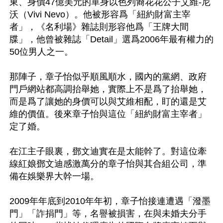
東、身價47億美元的單身以色列裔花花公子艾維-尼
沃（Vivi Nevo）。他被形容爲「紐約財富主宰
者」，《名利場》雜誌則形容他爲「王牌大間
牒」，他曾被雜誌「Detail」選爲2006年最有權力的
50位男人之一。

那陣子，章子怡似乎順風順水，國內的黨網、政府
門戶網站都高調抬舉她，實際上不是爲了抬舉她，
而是爲了讓她的身價可以與艾維相配，盯的還是艾
維的價值。後來章子怡與這位「紐約財富主宰者」
定了婚。

在江主子眼裏，鄧文迪實在是太能幹了。對這位牽
線紅娘鄧文迪感激萬分的章子怡與其合組公司，準
備在娛樂界大幹一場。

2009年年底到2010年年初，章子怡接連遭遇「潑墨
門」「詐捐門」等，名譽被損害，在與未婚夫分手