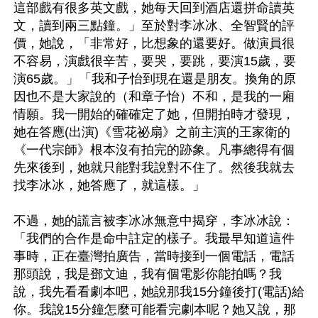
這部戲有很多英文戲，她每天回到酒店還拼命讀英
文，讀到兩三點鐘。」至於對李冰冰、全智賢的評
價，她說，「非常好，比想象的還要好。做演員很
不容易，演戲很辛苦，要哭，要跳，要演15歲，要
演65歲。」「我和子怡到現在還是朋友。換角的原
因也不是大家說的（和章子怡）不和，是我的一廂
情願。我一開始的確確定了她，但開拍時才發現，
她在答應(出演)《雪花祕扇》之前主演的王家衛的
《一代宗師》根本沒有拍完的跡象。凡事總得有個
先來後到，她就只能對我說對不住了。然後我就去
找李冰冰，她答應了，就這樣。」

不過，她的謊言被李冰冰無意中揭穿，李冰冰說：
「我們的合作是命中註定的樣子。我最早知道這件
事時，正在臺灣拍廣告，當時接到一個電話，電話
那頭說，我是鄧文迪，我有個電影你能拍嗎？我
說，我先看看劇本吧，她說那我15分鐘後打(電話)給
你。我說15分鐘怎麼可能看完劇本呢？她又說，那