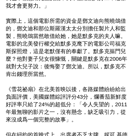
我才會更努力。」

實際上，這個電影所需的資金是鄧文迪向熊曉鴿借
的，鄧文迪和那位斯羅漢太太分別擔任製片人和監
製，熊曉鴿當然敢借給她，她是默多克的夫人嘛。
電影的北美發行權交給默多克麾下的電影公司福克
斯探照燈，這是老默僅有的奉獻了。默多克摳門兒
麼？他對妻子兒女很慷慨，關鍵是默多克在2006年
就對大兒子說：後悔娶了鄧文迪。所以，默多克不
肯出錢理所當然。

《雪花祕扇》在北美首映以後，各路媒體紛紛給出
負面評價，美國媒體綜評評分43分，爛番茄新鮮度
好評率只給了24%的超低分：「令人失望的，2011
年最無聊的影片之一，沒有懸念，缺乏吸引力，從
來沒成爲一個完整的故事」。

但在紐約的首映式上，出席者不乏大牌，妮可.基德