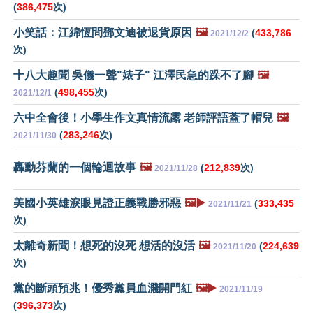
(
386,475
次)
小笑話：江綿恆問鄧文迪被退貨原因
🖼️
(
433,786
2021/12/2
次)
十八大趣聞 吳儀一聲"婊子" 江澤民急的跺不了腳
🖼️
(
498,455
次)
2021/12/1
六中全會後！小學生作文真情流露 老師評語蓋了帽兒
🖼️
(
283,246
次)
2021/11/30
轟動芬蘭的一個輪迴故事
🖼️
(
212,839
次)
2021/11/28
美國小英雄淚眼見證正義戰勝邪惡
🖼️▶️
(
333,435
2021/11/21
次)
太離奇新聞！想死的沒死 想活的沒活
🖼️
(
224,639
2021/11/20
次)
黨的斷頭預兆！優秀黨員血濺開門紅
🖼️▶️
2021/11/19
(
396,373
次)