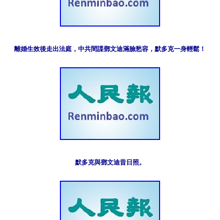
離婚生效後走出法庭，中共間諜鄧文迪滿臉愁容，默多克一身輕鬆！
默多克與鄧文迪昔日照。