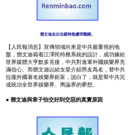
鄧文迪走出法庭時焦慮而醜陋。
【人民報消息】宣傳領域向來是中共最重視的地
盤，鄧文迪藉着江澤民特務系統的設計，成功嫁給
世界媒體大亨默多克後，中共對進軍外國娛樂界充
滿信心。而鄧文迪以給女星介紹男友爲名，替中共
拉攏外國著名娛樂界鉅富，說白了，就是幫中共完
成統治全世界娛樂界、輿論界的夢想。

● 鄧文迪與章子怡交好到交惡的真實原因