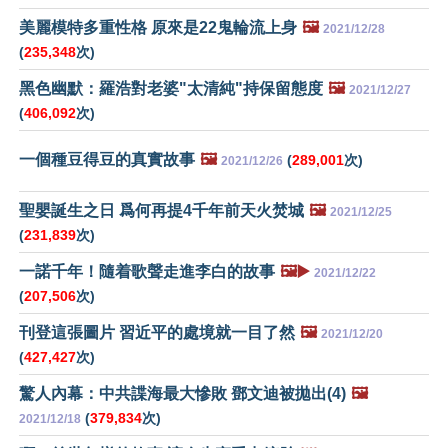
美麗模特多重性格 原來是22鬼輪流上身
🖼️
2021/12/28
(
235,348
次)
黑色幽默：羅浩對老婆"太清純"持保留態度
🖼️
2021/12/27
(
406,092
次)
一個種豆得豆的真實故事
🖼️
(
289,001
次)
2021/12/26
聖嬰誕生之日 爲何再提4千年前天火焚城
🖼️
2021/12/25
(
231,839
次)
一諾千年！隨着歌聲走進李白的故事
🖼️▶️
2021/12/22
(
207,506
次)
刊登這張圖片 習近平的處境就一目了然
🖼️
2021/12/20
(
427,427
次)
驚人內幕：中共諜海最大慘敗 鄧文迪被拋出(4)
🖼️
(
379,834
次)
2021/12/18