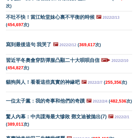
次)
不吐不快！當江蛤堂妹心裏不平衡的時候
🖼️
2022/2/13
(
454,697
次)
寫到最後這句 我哭了
🖼️
(
369,617
次)
2022/2/12
習近平冬奧會穿防彈服凸顯二十大唄唄自信
🖼️▶️
2022/2/10
(
454,827
次)
貓狗與人！看看這些真實的神緣吧
🖼️
(
255,356
次)
2022/2/7
一位太子黨：我的奇事和他們的奇蹟
🖼️
(
482,536
次)
2022/2/4
驚人內幕：中共諜海最大慘敗 鄧文迪被拋出(7)
🖼️
2022/2/1
(
389,011
次)