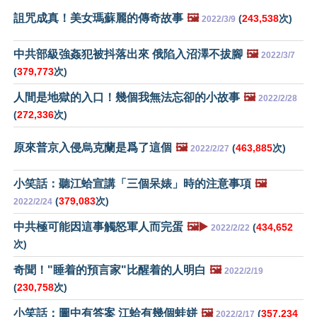
詛咒成真！美女瑪蘇麗的傳奇故事
🖼️
(
243,538
次)
2022/3/9
中共部級強姦犯被抖落出來 俄陷入沼澤不拔腳
🖼️
2022/3/7
(
379,773
次)
人間是地獄的入口！幾個我無法忘卻的小故事
🖼️
2022/2/28
(
272,336
次)
原來普京入侵烏克蘭是爲了這個
🖼️
(
463,885
次)
2022/2/27
小笑話：聽江蛤宣講「三個呆婊」時的注意事項
🖼️
(
379,083
次)
2022/2/24
中共極可能因這事觸怒軍人而完蛋
🖼️▶️
(
434,652
2022/2/22
次)
奇聞！"睡着的預言家"比醒着的人明白
🖼️
2022/2/19
(
230,758
次)
小笑話：圖中有答案 江蛤有幾個蛙姘
🖼️
(
357,234
2022/2/17