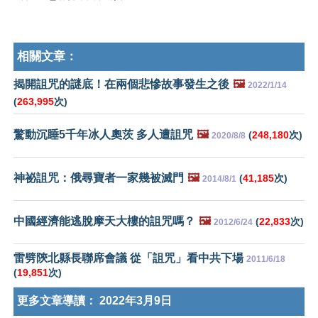
相關文章：
揭開詛咒的謎底！在兩個悲慘故事發生之後
🖼️
2022/1/14
(
263,995
次)
驚動沉睡5千年冰人奧茨 多人遭詛咒
🖼️
(
248,180
次)
2020/8/8
神祕詛咒：俄尋寶者一家幾被滅門
🖼️
(
41,185
次)
2014/8/1
中國經濟能逃脫摩天大樓的詛咒嗎？
🖼️
(
22,833
次)
2012/6/24
雷劈陝北縣長聯席會議 從「詛咒」看中共下場
2011/6/18
(
19,851
次)
更多文章導讀：
2022年3月9日