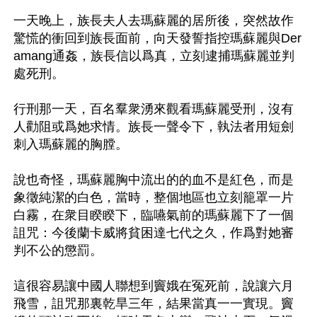
一天晚上，族長夫人去瑪蘇麗的居所後，突然故作
驚慌的衝回到族長面前，向天發誓指控瑪蘇麗與Der
amang通姦，族長信以爲真，立刻逮捕瑪蘇麗並判
處死刑。

行刑那一天，百名羣衆湧來觀看瑪蘇麗受刑，沒有
人勸阻或爲她求情。族長一聲令下，執法者用短劍
刺入瑪蘇麗的胸膛。

說也奇怪，瑪蘇麗胸中流出的的血不是紅色，而是
象徵純潔的白色，當時，整個地區也立刻籠罩一片
白霧，在衆目睽睽下，臨嚥氣前的瑪蘇麗下了一個
詛咒：今後蘭卡威將貧困達七代之久，作爲對她審
判不公的懲罰。

這很容易讓中國人聯想到竇娥在冤死前，說讓六月
飛雪，詛咒那裏乾旱三年，結果當真一一實現。竇