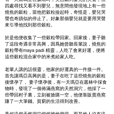
四處尋找又看不到嬰兒，無意間他發現地上有一些
燒焦的穀粒，當他把穀粒撿起時，奇怪是，嬰兒哭
聲也奇蹟似的停止了。好象那個嬰兒就是要用哭聲
來引導他找到那些穀粒。

於是他便收集了一些穀粒帶回家。回家後，妻子聽
了這段奇遇非常高興，因爲她曾聽長輩說，燒焦的
穀粒帶有maya padi 精靈，人吃了會來好運，便將
這些穀粒混合家中的米煮給家人吃。

老輩人講的話很靈，他家的好運真的一件接一件。
首先讓瑪亞高興的是，妻子在吃了這些燒焦的穀粒
後懷孕了， 妻子懷孕後，有一天瑪亞在叢林中採食
物時，發現了一個佈滿燕窩的天然洞穴，他採了一
些帶回村子裏，立刻被搶購一空，他便靠販賣燕窩
賺了一大筆錢。貧窮的生活得到改善。
