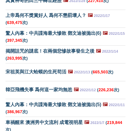
真實神奇的田三牛轉世經歷
🖼️
(
227,410
次)
2022/1/28
上帝爲何不獎賞好人 爲何不懲罰壞人？
🖼️
2022/1/17
(
639,475
次)
驚人內幕：中共諜海最大慘敗 鄧文迪被拋出(6)
🖼️
2022/1/15
(
397,345
次)
揭開詛咒的謎底！在兩個悲慘故事發生之後
🖼️
2022/1/14
(
263,995
次)
宋祖英與江大蛤蟆的生死苟活
🖼️
(
665,503
次)
2022/1/13
韓亞飛機失事 爲何這一家均無恙
🖼️
(
226,236
次)
2022/1/12
驚人內幕：中共諜海最大慘敗 鄧文迪被拋出(5)
🖼️
2022/1/11
(
386,967
次)
車禍醒來 澳洲男中文流利 成電視明星
🖼️
(
219,844
2022/1/7
次)