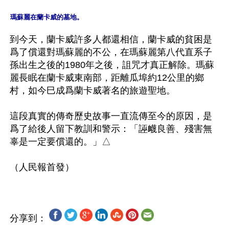
瑪蘇麗在蘭卡威的墓地。
到今天，蘭卡威許多人都還相信，蘭卡威的貧困是
爲了償還對瑪蘇麗的不公，在瑪蘇麗第八代直系子
孫出生之後的1980年之後，詛咒才真正解除。瑪蘇
麗長眠在蘭卡威東南部，距離瓜埠約12公里的鄉
村，如今巳成爲蘭卡威著名的旅遊聖地。

這段真實的傳奇歷史故事一直流傳至今的原因，是
爲了給後人留下教訓和警示：「誣衊良善、殘害無
辜是一定要償還的。」△

分享到：