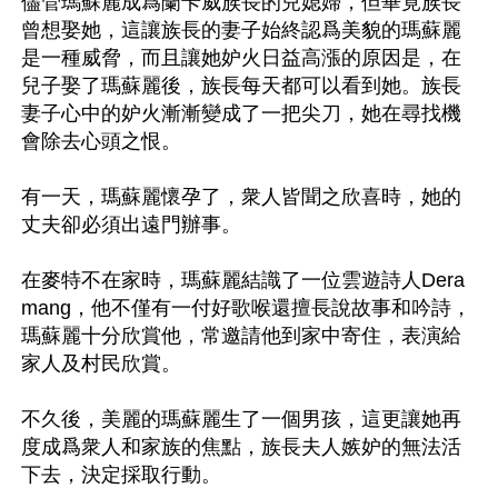
儘管瑪蘇麗成爲蘭卡威族長的兒媳婦，但畢竟族長
曾想娶她，這讓族長的妻子始終認爲美貌的瑪蘇麗
是一種威脅，而且讓她妒火日益高漲的原因是，在
兒子娶了瑪蘇麗後，族長每天都可以看到她。族長
妻子心中的妒火漸漸變成了一把尖刀，她在尋找機
會除去心頭之恨。

有一天，瑪蘇麗懷孕了，衆人皆聞之欣喜時，她的
丈夫卻必須出遠門辦事。

在麥特不在家時，瑪蘇麗結識了一位雲遊詩人Dera
mang，他不僅有一付好歌喉還擅長說故事和吟詩，
瑪蘇麗十分欣賞他，常邀請他到家中寄住，表演給
家人及村民欣賞。

不久後，美麗的瑪蘇麗生了一個男孩，這更讓她再
度成爲衆人和家族的焦點，族長夫人嫉妒的無法活
下去，決定採取行動。
