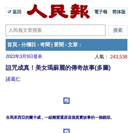
↺ 返回 
電子報
简体版
首頁
分欄目
奇聞
要聞
文章
›
›
|
›
：
2022年3月9日
發表
人氣：
243,538
詛咒成真！美女瑪蘇麗的傳奇故事(多圖)
諸葛仁
在馬來西亞的蘭卡威，一組雕塑還原這個真實故事的一個鏡頭。