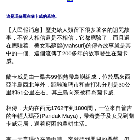
這是瑪蘇麗在蘭卡威的墓地。
【人民報消息】歷史給人類留下很多著名的詛咒故
事，不管人相信還是不相信，它都應驗了，而且還
在應驗着。美女瑪蘇麗(Mahsuri)的傳奇故事就是其
中的一個。這個流傳了200多年的故事發生在蘭卡
威。

蘭卡威是由一羣共99個熱帶島嶼組成，位於馬來西
亞半島西北岸外，距離玻璃市和吉打港分別是30公
里和51公里左右。其主島向來被稱爲蘭卡威。

相傳，大約在西元1762年到1800間，一位來自普吉
的年輕人瑪亞(Pandak Maya)，帶着妻子及女兒到蘭
卡威定居，過着窮困的農耕生活。

有一天當瑪亞在躲雨時，突然聽到嬰兒的哭聲，但