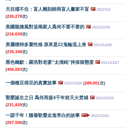
天目擋不住：盲人雕刻師與盲人畫家不盲
🖼️
2022/1/2
(
226,278
次)
美國龍捲風對這兩家人爲何不要不要的
🖼️
2021/12/30
(
216,639
次)
美麗模特多重性格 原來是22鬼輪流上身
🖼️
2021/12/28
(
235,348
次)
黑色幽默：羅浩對老婆"太清純"持保留態度
🖼️
2021/12/27
(
406,093
次)
一個種豆得豆的真實故事
🖼️
(
289,001
次)
2021/12/26
聖嬰誕生之日 爲何再提4千年前天火焚城
🖼️
2021/12/25
(
231,839
次)
一諾千年！隨着歌聲走進李白的故事
🖼️▶️
2021/12/22
(
207,506
次)