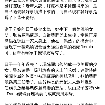
爲何這個天然洞穴偏偏被他發現，而其他人沒有這
麼好運呢？老輩人說，好處不是爭搶能得來的，是
自己過去幹好事積攢下來的，而自己現在幹好事是
爲了下輩子得好。

妻子分娩的日子終於來臨，她生下一個美麗的女
嬰，取名爲瑪蘇麗。自從瑪蘇麗出生後，幸運再度
降臨在瑪亞一家人身上，他在「偶然」的機會中，
發現了一種燃燒後會發出強烈香氣的石頭(kemia
n)，藉着石頭家中變得更富有了。

日子一年年過去了，瑪蘇麗出落的成一位美麗的少
女，聲名遠播，吸引許多的人上門求婚，連當時統
治蘭卡威的族長也被瑪蘇麗的美貌吸引，欲納瑪蘇
麗爲第二任妻子。由於族長的元配夫人激烈反對，
使族長放棄娶瑪蘇麗爲妻的想法，改由兒子麥特(Ma
t Deris)娶瑪蘇麗爲妻而成就美滿姻緣。
