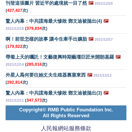
刊登這張圖片 習近平的處境就一目了然
🖼️
2021/12/20
(
427,427
次)
驚人內幕：中共諜海最大慘敗 鄧文迪被拋出(4)
🖼️
(
379,834
次)
2021/12/18
啊！前世怎樣的故事 讓今生牽手出孃胎
🖼️
2021/12/17
(
179,822
次)
帶着上天的囑託！文藝復興時期藝壇巨匠米開朗基羅
🖼️
(
285,016
次)
2021/12/14
外星人爲何要往她丈夫生殖器裏塞東西
🖼️
2021/12/12
(
292,814
次)
驚人內幕：中共諜海最大慘敗 鄧文迪被拋出(3)
🖼️
(
347,573
次)
2021/12/11
Copyright© RMB Public Foundation Inc.
All Rights Reserved
人民報網站服務條款