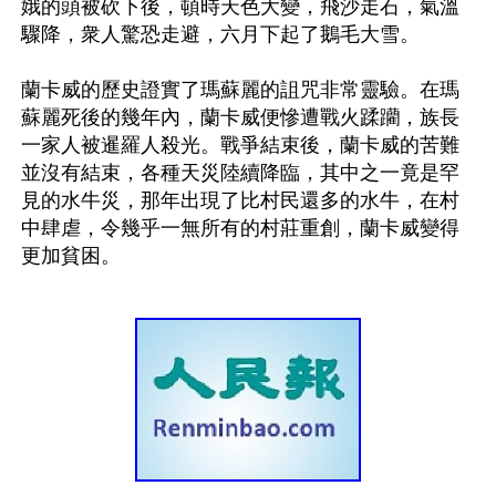
娥的頭被砍下後，頓時天色大變，飛沙走石，氣溫
驟降，衆人驚恐走避，六月下起了鵝毛大雪。

蘭卡威的歷史證實了瑪蘇麗的詛咒非常靈驗。在瑪
蘇麗死後的幾年內，蘭卡威便慘遭戰火蹂躪，族長
一家人被暹羅人殺光。戰爭結束後，蘭卡威的苦難
並沒有結束，各種天災陸續降臨，其中之一竟是罕
見的水牛災，那年出現了比村民還多的水牛，在村
中肆虐，令幾乎一無所有的村莊重創，蘭卡威變得