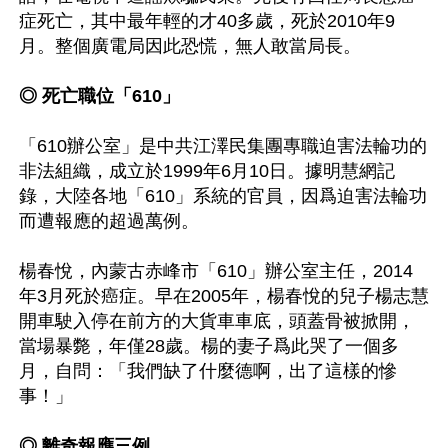
症死亡，其中最年輕的才40多歲，死於2010年9
月。整個廣電局因此恐慌，無人敢當局長。

◎ 死亡職位「610」
「610辦公室」是中共江澤民集團專職迫害法輪功的
非法組織，成立於1999年6月10日。據明慧網記
錄，大陸各地「610」系統的官員，因爲迫害法輪功
而遭報應的超過萬例。

楊春悅，內蒙古赤峰市「610」辦公室主任，2014
年3月死於癌症。早在2005年，楊春悅的兒子楊志慧
開車駛入停在前方的大貨車車底，頭蓋骨被掀開，
當場暴斃，年僅28歲。楊的妻子爲此哭了一個多
月，自問：「我們缺了什麼德啊，出了這樣的慘
事！」

◎ 離奇報應三例