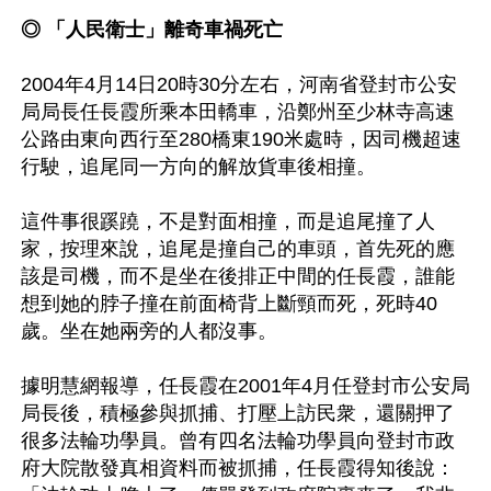
◎ 「人民衛士」離奇車禍死亡
2004年4月14日20時30分左右，河南省登封市公安
局局長任長霞所乘本田轎車，沿鄭州至少林寺高速
公路由東向西行至280橋東190米處時，因司機超速
行駛，追尾同一方向的解放貨車後相撞。

這件事很蹊蹺，不是對面相撞，而是追尾撞了人
家，按理來說，追尾是撞自己的車頭，首先死的應
該是司機，而不是坐在後排正中間的任長霞，誰能
想到她的脖子撞在前面椅背上斷頸而死，死時40
歲。坐在她兩旁的人都沒事。

據明慧網報導，任長霞在2001年4月任登封市公安局
局長後，積極參與抓捕、打壓上訪民衆，還關押了
很多法輪功學員。曾有四名法輪功學員向登封市政
府大院散發真相資料而被抓捕，任長霞得知後說：