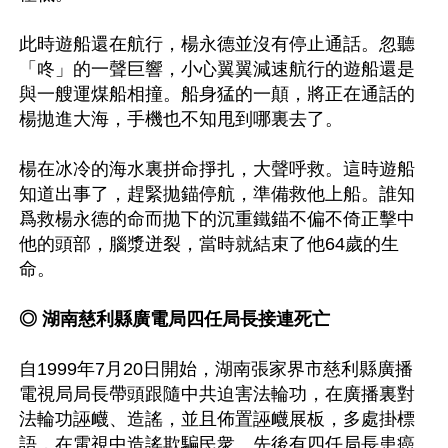
此時遊船還在航行，楊永德並沒有停止通話。忽聽
「咚」的一聲巨響，小心翼翼減速航行的遊船還是
與一艘運煤船相撞。船身猛的一顛，將正在通話的
楊拋進大海，手機也不知甩到哪裏去了。

楊在冰冷的海水裏拼命掙扎，大聲呼救。這時遊船
知道出事了，趕緊拋錨停航，準備救他上船。誰知
爲救楊永德的命而拋下的沉重鐵錨不偏不倚正擊中
他的頭部，腦漿迸裂，當時就結束了他64歲的生
命。

◎ 湖南慈利縣廣電局四任局長接連死亡
自1999年7月20日開始，湖南張家界市慈利縣廣播
電視局局長帶頭跟隨中共迫害法輪功，在廣播裏對
法輪功誣衊、造謠，並且佈置誣衊展板，多處掛標
語，在電視中造謠欺騙民衆。先後有四任局長患癌