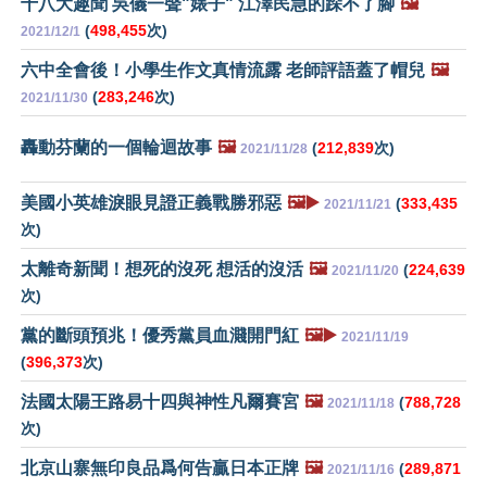
十八大趣聞 吳儀一聲"婊子" 江澤民急的跺不了腳
🖼️
(
498,455
次)
2021/12/1
六中全會後！小學生作文真情流露 老師評語蓋了帽兒
🖼️
(
283,246
次)
2021/11/30
轟動芬蘭的一個輪迴故事
🖼️
(
212,839
次)
2021/11/28
美國小英雄淚眼見證正義戰勝邪惡
🖼️▶️
(
333,435
2021/11/21
次)
太離奇新聞！想死的沒死 想活的沒活
🖼️
(
224,639
2021/11/20
次)
黨的斷頭預兆！優秀黨員血濺開門紅
🖼️▶️
2021/11/19
(
396,373
次)
法國太陽王路易十四與神性凡爾賽宮
🖼️
(
788,728
2021/11/18
次)
北京山寨無印良品爲何告贏日本正牌
🖼️
(
289,871
2021/11/16