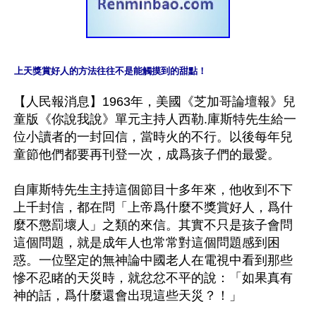
上天獎賞好人的方法往往不是能觸摸到的甜點！
【人民報消息】1963年，美國《芝加哥論壇報》兒
童版《你說我說》單元主持人西勒.庫斯特先生給一
位小讀者的一封回信，當時火的不行。以後每年兒
童節他們都要再刊登一次，成爲孩子們的最愛。

自庫斯特先生主持這個節目十多年來，他收到不下
上千封信，都在問「上帝爲什麼不獎賞好人，爲什
麼不懲罰壞人」之類的來信。其實不只是孩子會問
這個問題，就是成年人也常常對這個問題感到困
惑。一位堅定的無神論中國老人在電視中看到那些
慘不忍睹的天災時，就忿忿不平的說：「如果真有
神的話，爲什麼還會出現這些天災？！」
