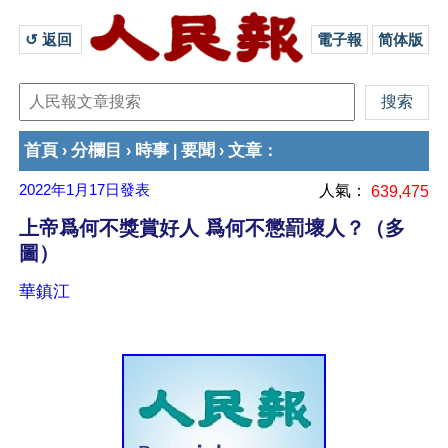
↺ 返回 
電子報
简体版
首頁
分欄目
時事
要聞
文章
›
›
|
›
：
2022年1月17日
發表
人氣：
639,475
上帝爲何不獎賞好人 爲何不懲罰壞人？（多
圖）
華鎮江