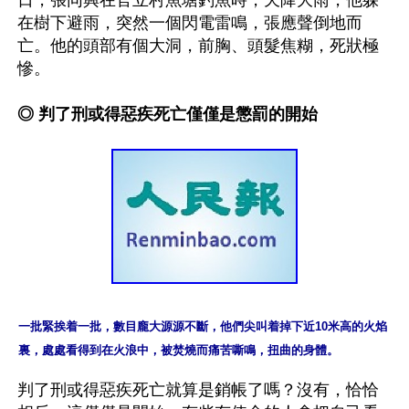
在樹下避雨，突然一個閃電雷鳴，張應聲倒地而
亡。他的頭部有個大洞，前胸、頭髮焦糊，死狀極
慘。

◎ 判了刑或得惡疾死亡僅僅是懲罰的開始
一批緊挨着一批，數目龐大源源不斷，他們尖叫着掉下近10米高的火焰
裏，處處看得到在火浪中，被焚燒而痛苦嘶鳴，扭曲的身體。
判了刑或得惡疾死亡就算是銷帳了嗎？沒有，恰恰