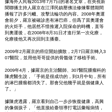
據海外人民報2013年7月7日的署名文章，在央視新
聞聯播主持人羅京在江澤民鎮壓佛法修煉羣體期間
播報了許多污衊、攻擊法輪功的內容。2008年奧運
會前夕，羅京被確診患有淋巴癌，但爲了當奧運會
的火炬手，他居然不惜推遲入院保命的時機，直等
到奧運後，在2008年8月31日才進行第一次化療，
化療後他又再次回到主播臺。

2009年2月羅京的癌症開始擴散，2月7日羅京轉入3
07醫院，並用他哥哥提供的骨髓做了移植手術。

2009年4月，據羅京的主治醫師、307醫院腫瘤科的
陳虎醫生說，「手術是很成功的，到3月中旬，所有
的淋巴腫瘤都消失了。那會兒他幾乎就是個健康人
了。」

據陳虎透露，羅京看到自己一步步恢復健康，高興
的像個孩子，「他直接給臺領導打電話彙報病情，