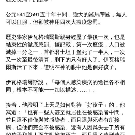
公元541至591五十年中間，強大的羅馬帝國，無人
可以征服，但卻被神用四次大瘟疫懲罰。

歷史學家伊瓦格瑞爾斯親身經歷了最後一次，也是
結束性的徹底懲罰。據記載，第一次瘟疫，人口被
滅掉三分之一，首都君士坦丁堡死了一半人，一次
又一次至最後清算，剩下的只有好人了。伊瓦格瑞
爾斯活了下來，證明在神的眼中他是個好孩子。

伊瓦格瑞爾斯說，「每個人感染疾病的途徑各不相
同，根本不可能一一加以描述……」。

接着，他證明了上天是如何對待「好孩子」的，他
寫道：「也有一些人甚至就居住在被感染者中間，
並且還不僅僅與被感染者，而且還與死者有所接
觸，但他們完全不被感染。還有人因爲失去了所有
的孩子和親人而主動擁抱死亡，而且爲了達到速死