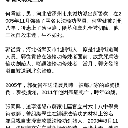
何雪健，男，河北省涿州市東城坊派出所警察，在2
005年11月強姦了兩名女法輪功學員。何雪健被判刑
八年，後患上了陰莖癌，陰莖和睾丸全被切除。他
三次自殺未遂，生不如死。

郭從貴，河北省武安市北關街人，原是北關街道辦
人員。郭從貴曾在法輪功修煉者面前，故意咒罵法
輪功創始人、嘲諷法輪功修煉者。當月，郭突發腦
溢血被送到北京治療。

2005年，郭從貴在送還農具時，被鄰居家的藏獒撲
倒，嘴被撕爛。2011年他因癌症死亡，時年63歲。

張同興，遼寧瀋陽市蘇家屯區官立村六十八中學美
術教師，曾組織學生在誹謗法輪功的材料上簽名，
並且親自畫漫畫攻擊法輪功創始人。2003年8月11
日，張同興在官立村魚塘釣魚時，天降大雨，他躲