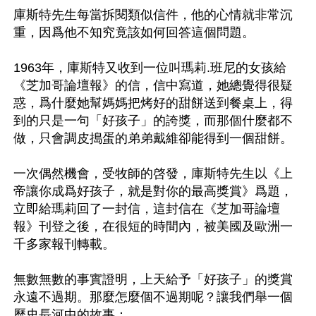
庫斯特先生每當拆閱類似信件，他的心情就非常沉
重，因爲他不知究竟該如何回答這個問題。

1963年，庫斯特又收到一位叫瑪莉.班尼的女孩給
《芝加哥論壇報》的信，信中寫道，她總覺得很疑
惑，爲什麼她幫媽媽把烤好的甜餅送到餐桌上，得
到的只是一句「好孩子」的誇獎，而那個什麼都不
做，只會調皮搗蛋的弟弟戴維卻能得到一個甜餅。

一次偶然機會，受牧師的啓發，庫斯特先生以《上
帝讓你成爲好孩子，就是對你的最高獎賞》爲題，
立即給瑪莉回了一封信，這封信在《芝加哥論壇
報》刊登之後，在很短的時間內，被美國及歐洲一
千多家報刊轉載。

無數無數的事實證明，上天給予「好孩子」的獎賞
永遠不過期。那麼怎麼個不過期呢？讓我們舉一個
歷史長河中的故事：
