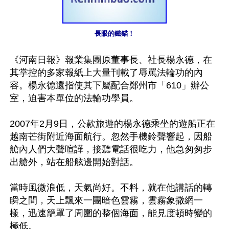
長眼的鐵錨！
《河南日報》報業集團原董事長、社長楊永德，在
其掌控的多家報紙上大量刊載了辱罵法輪功的內
容。楊永德還指使其下屬配合鄭州市「610」辦公
室，迫害本單位的法輪功學員。

2007年2月9日，公款旅遊的楊永德乘坐的遊船正在
越南芒街附近海面航行。忽然手機鈴聲響起，因船
艙內人們大聲喧譁，接聽電話很吃力，他急匆匆步
出艙外，站在船舷邊開始對話。

當時風微浪低，天氣尚好。不料，就在他講話的轉
瞬之間，天上飄來一團暗色雲霧，雲霧象撒網一
樣，迅速籠罩了周圍的整個海面，能見度頓時變的
極低。
