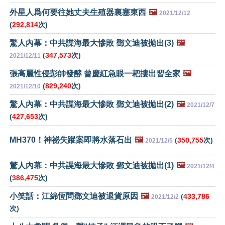
外星人爲何要往她丈夫生殖器裏塞東西
🖼️
2021/12/12
(
292,814
次)
驚人內幕：中共諜海最大慘敗 鄧文迪被拋出(3)
🖼️
(
347,573
次)
2021/12/11
張高麗性侵彭帥發酵 曾慶紅急眼一耙摟出習全家
🖼️
(
829,240
次)
2021/12/10
驚人內幕：中共諜海最大慘敗 鄧文迪被拋出(2)
🖼️
2021/12/7
(
427,653
次)
MH370！神祕失蹤案即將水落石出
🖼️
(
350,755
次)
2021/12/5
驚人內幕：中共諜海最大慘敗 鄧文迪被拋出(1)
🖼️
2021/12/4
(
386,475
次)
小笑話：江綿恆問鄧文迪被退貨原因
🖼️
(
433,786
2021/12/2
次)