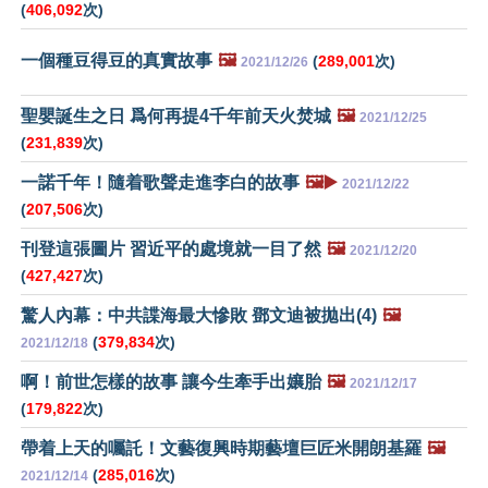
(
406,092
次)
一個種豆得豆的真實故事
🖼️
(
289,001
次)
2021/12/26
聖嬰誕生之日 爲何再提4千年前天火焚城
🖼️
2021/12/25
(
231,839
次)
一諾千年！隨着歌聲走進李白的故事
🖼️▶️
2021/12/22
(
207,506
次)
刊登這張圖片 習近平的處境就一目了然
🖼️
2021/12/20
(
427,427
次)
驚人內幕：中共諜海最大慘敗 鄧文迪被拋出(4)
🖼️
(
379,834
次)
2021/12/18
啊！前世怎樣的故事 讓今生牽手出孃胎
🖼️
2021/12/17
(
179,822
次)
帶着上天的囑託！文藝復興時期藝壇巨匠米開朗基羅
🖼️
(
285,016
次)
2021/12/14