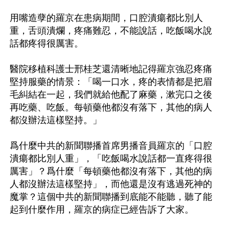
用嘴造孽的羅京在患病期間，口腔潰瘍都比別人
重，舌頭潰爛，疼痛難忍，不能說話，吃飯喝水說
話都疼得很厲害。

醫院移植科護士邢桂芝還清晰地記得羅京強忍疼痛
堅持服藥的情景：「喝一口水，疼的表情都是把眉
毛糾結在一起，我們就給他配了麻藥，漱完口之後
再吃藥、吃飯。每頓藥他都沒有落下，其他的病人
都沒辦法這樣堅持。」

爲什麼中共的新聞聯播首席男播音員羅京的「口腔
潰瘍都比別人重」，「吃飯喝水說話都一直疼得很
厲害」？爲什麼「每頓藥他都沒有落下，其他的病
人都沒辦法這樣堅持」，而他還是沒有逃過死神的
魔掌？這個中共的新聞聯播到底能不能聽，聽了能
起到什麼作用，羅京的病症已經告訴了大家。
