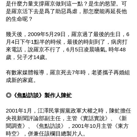
是什麼力量支撐羅京做到這一點？是生的慾望。可
是羅京活下去是爲了助惡爲虐，那怎麼能再延長他
的生命呢？

幾天後，2009年5月29日，羅京過了最後的生日，6
月4日下午1點半的時候，最後的時刻到了，病房打
來電話，說羅京不行了，6月5日凌晨嚥氣, 時年48
歲，兒子才14歲。

有數家媒體報導，羅京死去7年時，老婆攜子再婚組
成新的家庭。

◎《焦點訪談》製作人陳虻
2001年1月，江澤民掌握黨政軍大權之時，陳虻擔任
央視新聞評論部副主任，主管《實話實說》、《新
聞調查》、《焦點訪談》，2001年10月主管《東方
時空》，併兼任該欄目總製片人。
