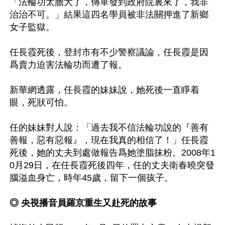
「法輪功太膽大了，傳單發到政府院裏來了，我非
治治不可。」結果這四名學員被非法關押進了新鄉
女子監獄。

任長霞死後，登封市有不少警察議論，任長霞是因
爲賣力迫害法輪功而遭了報。

新華網透露，任長霞的妹妹說，她死後一直睜着
眼，死狀可怕。

任的妹妹對人說：「過去我不信法輪功說的『善有
善報，惡有惡報』，現在我真的相信了！」任長霞
死後，她的丈夫到處做報告爲她塗脂抹粉。2008年1
0月29日，在任長霞死後四年，任的丈夫衛春曉突發
腦溢血身亡，時年45歲，留下一個孩子。

◎ 央視播音員羅京重生又赴死的故事