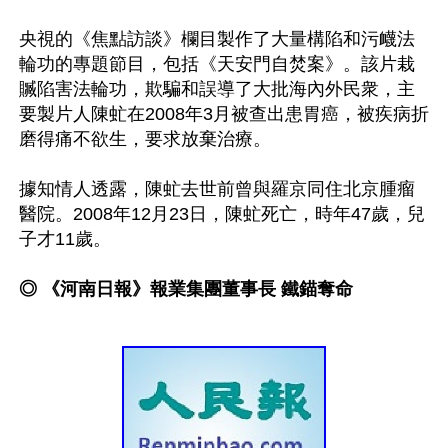
央視的《焦點訪談》欄目製作了大量構陷和污衊法
輪功的專題節目，包括《天安門自焚案》。該片栽
贓陷害法輪功，欺騙和誤導了大批海內外民衆，主
要製片人陳虻在2008年3月被查出患胃癌，被疾病折
磨得痛不欲生，要求放棄治療。

據知情人透露，陳虻去世前曾與羅京同住北京腫瘤
醫院。2008年12月23日，陳虻死亡，時年47歲，兒
子才11歲。

◎ 《河南日報》報業集團董事長 鐵錨奪命