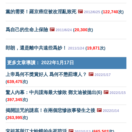
黨的需要！羅京癌症被改淫亂致死
🖼️
(
122,740
次)
2012/6/25
爲自己的生命上保險
🖼️
(
20,300
次)
2011/6/24
郎朗，還是離中共遠些爲妙！
(
19,871
次)
2011/1/24
更多文章導讀：
2022年1月17日
上帝爲何不獎賞好人 爲何不懲罰壞人？
🖼️
2022/1/17
(
639,475
次)
驚人內幕：中共諜海最大慘敗 鄧文迪被拋出(6)
🖼️
2022/1/15
(
397,345
次)
揭開詛咒的謎底！在兩個悲慘故事發生之後
🖼️
2022/1/14
(
263,995
次)
宋祖英與江大蛤蟆的生死苟活
🖼️
(
665,503
次)
2022/1/13