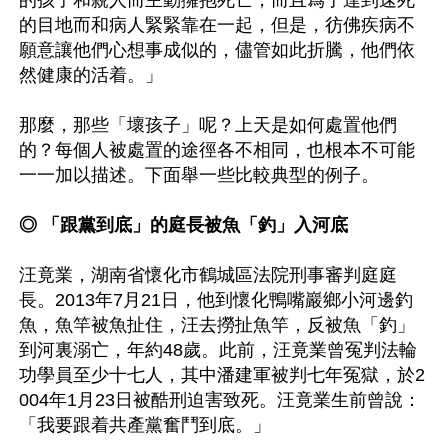
的目地而和病人緊緊靠在一起，但是，彷佛疾病不
願意讓他們心想事成似的，儘管如此折騰，他們依
然健康的活着。」

那麼，那些「壞孩子」呢？上天是如何處置他們
的？每個人被處置的途徑各不相同，也根本不可能
一一加以描述。下面舉一些比較典型的例子。

◎ 「跟黨到底」的庭長被魚「釣」入河底
汪竟業，湖南省懷化市鶴城區法院刑事審判庭庭
長。2013年7月21日，他到懷化鴨嘴巖鄉小河邊釣
魚，魚竿被魚扯住，汪去撈扯魚竿，反被魚「釣」
到河裏溺亡，年約48歲。此前，汪竟業曾冤判法輪
功學員至少十七人，其中潘建軍被判七年冤獄，於2
004年1月23日被酷刑迫害致死。汪竟業生前曾說：
「我要跟着共產黨奮鬥到底。」
