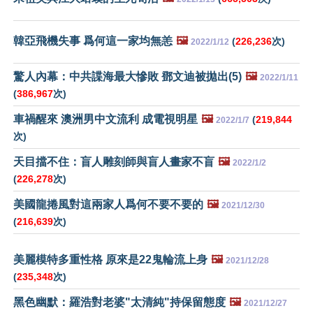
韓亞飛機失事 爲何這一家均無恙
🖼️
(
226,236
次)
2022/1/12
驚人內幕：中共諜海最大慘敗 鄧文迪被拋出(5)
🖼️
2022/1/11
(
386,967
次)
車禍醒來 澳洲男中文流利 成電視明星
🖼️
(
219,844
2022/1/7
次)
天目擋不住：盲人雕刻師與盲人畫家不盲
🖼️
2022/1/2
(
226,278
次)
美國龍捲風對這兩家人爲何不要不要的
🖼️
2021/12/30
(
216,639
次)
美麗模特多重性格 原來是22鬼輪流上身
🖼️
2021/12/28
(
235,348
次)
黑色幽默：羅浩對老婆"太清純"持保留態度
🖼️
2021/12/27