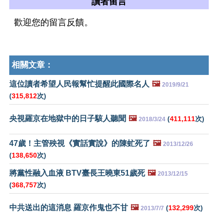
讀者留言
歡迎您的留言反饋。
相關文章：
這位讀者希望人民報幫忙提醒此國際名人
🖼️
2019/9/21
(
315,812
次)
央視羅京在地獄中的日子駭人聽聞
🖼️
(
411,111
次)
2018/3/24
47歲！主管殃視《實話實說》的陳虻死了
🖼️
2013/12/26
(
138,650
次)
將黨性融入血液 BTV臺長王曉東51歲死
🖼️
2013/12/15
(
368,757
次)
中共送出的這消息 羅京作鬼也不甘
🖼️
(
132,299
次)
2013/7/7