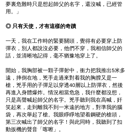
夢裏危難時只是想起師父的名字，還沒喊，已經管
用。」

◎ 只有天使，才有這樣的奇蹟
一天，我在工作時的緊要關頭，覺得有必要穿上防
彈衣，別人都說沒必要，他們不穿，我相信師父的
話，並清晰地記得，毫不猶豫地穿上了。

開始，我胸部被一顆子彈射中，衝力把我推出5米多
遠，摔倒在地，兇手走過來對着我的胸膛又是一
槍，兇手用的子彈足以穿透40層以上防彈衣，然後
再進入身體爆炸。情況相當危急，我什麼都沒想，
只是高聲喊起師父的名字。兇手聽到我在高喊，奸
笑起來，走到離我不到一米遠的地方，對準我的腦
袋，再次舉起了槍。我眼睜睜地望着鋼硬的槍頭，
第三次喊出了師父的名字！與此同時，我聽到了扣
動扳機的聲音「喀嚓」。
