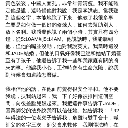
黃色袈裟，中國人面孔，非常年青清瘦。我不能確
定他是誰，這時候他對我說：我是李洪志。當我聽
到這個名字，本能地跪了下來。他教了我很多事，
主要是如何做一個好的修煉人，如何去幫助別人，
放下名利。我感覺他說了兩個小時，其實只有四分
鐘，從5:10AM到5:14AM。他說話時，我能聽到
他，但他的嘴並沒動，他對我說英文。我當時還沒
和JADE結婚，但他的口氣好像我已經和她結了婚甚
至有了孩子，他還告訴了我一些和我家庭有關的將
來的事。他讓我小心，工作時會有生命危險，說我
到時候會知道該怎麼做。

我相信他的話，在他面前覺得很安全平和。他不要
我跪，扶我站起來，我一下子好像被推回這個空
間，向後差點兒飄起來。我把這件事告訴了JADE，
因爲師父的法身說我可以信任她。她告訴我：「92
年得法的一位老弟子告訴我，危難時雙手合十，喊
師父的名字三次，師父會來救你。我剛得法時，在