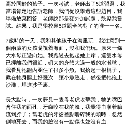
高於同齡的孩子。一次考試，老師出了5道習題，我
當場肯定地告訴老師，我們從沒學過這些題目，我
準備放棄回答。老師說那是額外加試題，鼓勵我嘗
試。結果，我是學校裏5道題全答對了的唯一一名。

7歲時的一天，我和其他孩子在海里玩，我注意到一
個兩歲的女孩凝視着海面，沒和我們玩。原來一條
大水母正遊向她。我跑過去抱起她上岸，這隻水母
已經離我們很近，碩大的身體大過一般的水灘球，
我看見牠體內圈住了很多小魚。我拾起一根棍子，
戳在牠身體上好幾次，讓小魚逃走，然後把牠拖上
沙灘，埋進沙子裏。

長大點時，一次夢見一隻母老虎攻擊我，牠的嘴巴
含住我的面孔，牙齒咬在我的臉，我覺得血順着臉
流到脖子；當老虎的牙齒差點嚼碎我的頭時，忽然
倒地死去，而我的臉沒有一點傷也並沒有血。
