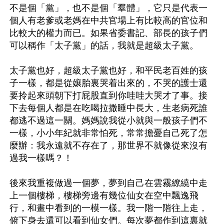
不是個「黨」，也不是個「羣體」，它只是代表一
個人有老爹或老媽在中共官場上有比較高的官位和
比較大的權力而已。如果省委書記、部長的孩子們
可以稱作「太子黨」的話，我就是超級太子黨。

太子黨也好，超級太子黨也好，和平民老百姓的孩
子一樣，都是從孃胎裏哭着出來的，不哭的護士還
要拎起來頭朝下打屁股直到你哇哇大哭才了事。接
下去每個人都是在吃喝拉撒睡中長大，生老病死誰
都逃不過這一關。媽媽說我從小就與一般孩子們不
一樣，小小年紀就非常怕死，常常擔憂自己死了怎
麼辦：我永遠就不存在了，那世界不就像從來沒有
過我一樣嗎？！

後來我重複做過一個夢，夢到自己在雲霧繚繞中走
上一個樓梯，樓梯旁邊有幾位仙女在空中飄逸飛
行，和畫中看到的一模一樣。我一階一階往上走，
俯下身去還可以看到仙女們。每次夢都作到這裏就