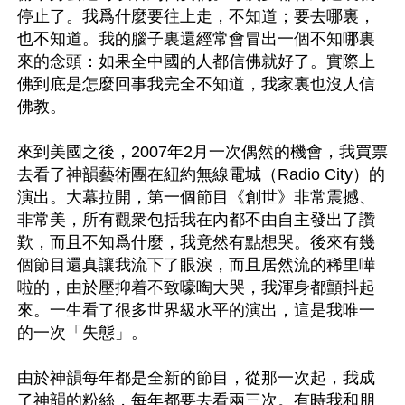
停止了。我爲什麼要往上走，不知道；要去哪裏，
也不知道。我的腦子裏還經常會冒出一個不知哪裏
來的念頭：如果全中國的人都信佛就好了。實際上
佛到底是怎麼回事我完全不知道，我家裏也沒人信
佛教。

來到美國之後，2007年2月一次偶然的機會，我買票
去看了神韻藝術團在紐約無線電城（Radio City）的
演出。大幕拉開，第一個節目《創世》非常震撼、
非常美，所有觀衆包括我在內都不由自主發出了讚
歎，而且不知爲什麼，我竟然有點想哭。後來有幾
個節目還真讓我流下了眼淚，而且居然流的稀里嘩
啦的，由於壓抑着不致嚎啕大哭，我渾身都顫抖起
來。一生看了很多世界級水平的演出，這是我唯一
的一次「失態」。

由於神韻每年都是全新的節目，從那一次起，我成
了神韻的粉絲，每年都要去看兩三次。有時我和朋