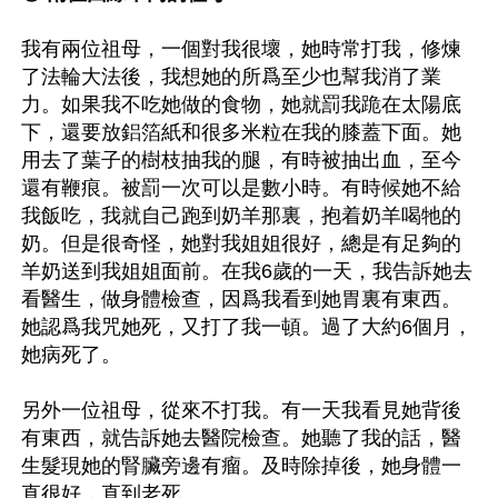
我有兩位祖母，一個對我很壞，她時常打我，修煉
了法輪大法後，我想她的所爲至少也幫我消了業
力。如果我不吃她做的食物，她就罰我跪在太陽底
下，還要放鋁箔紙和很多米粒在我的膝蓋下面。她
用去了葉子的樹枝抽我的腿，有時被抽出血，至今
還有鞭痕。被罰一次可以是數小時。有時候她不給
我飯吃，我就自己跑到奶羊那裏，抱着奶羊喝牠的
奶。但是很奇怪，她對我姐姐很好，總是有足夠的
羊奶送到我姐姐面前。在我6歲的一天，我告訴她去
看醫生，做身體檢查，因爲我看到她胃裏有東西。
她認爲我咒她死，又打了我一頓。過了大約6個月，
她病死了。

另外一位祖母，從來不打我。有一天我看見她背後
有東西，就告訴她去醫院檢查。她聽了我的話，醫
生髮現她的腎臟旁邊有瘤。及時除掉後，她身體一
直很好，直到老死。
