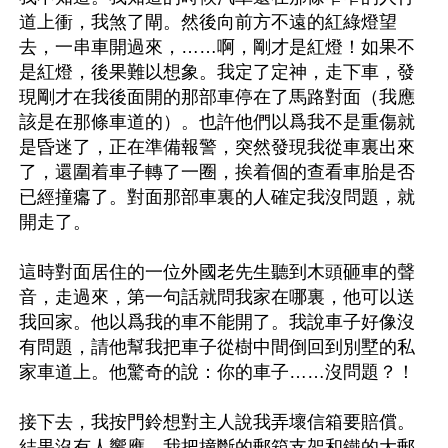
道上衝，我煞了閘。然後向前方不遠的紅綠燈望
去，一串車開過來，……啊，剛才是紅燈！如果不
是紅燈，後果難以想象。我定了定神，走下車，發
現剛才在我後面開的那部車停在了馬路對面（我應
該是在那條車道的）。也許他們以爲我不是重傷就
是昏迷了，正在準備報警，突然發現我從車裏出來
了，還圍着車子轉了一圈，挨着個的查看車胎是否
已經撞癟了。對面那部車裏的人確定我沒問題，就
開走了。

這時對面居住的一位外國老先生聽到木頭砸車的聲
音，走過來，第一句話就問我家在哪裏，他可以送
我回家。他以爲我的車不能開了。我說車子好像沒
有問題，請他幫我把車子從樹中間倒回到別墅的私
家車道上。他驚奇的說：你的車子……沒問題？！

接下去，我按門鈴想對主人說我弄壞信箱要賠償。
結果沒有人響應。我把撞斷的郵箱支架和鐵的大郵