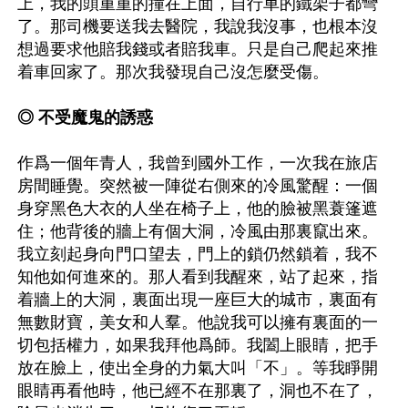
上，我的頭重重的撞在上面，自行車的鐵架子都彎
了。那司機要送我去醫院，我說我沒事，也根本沒
想過要求他賠我錢或者賠我車。只是自己爬起來推
着車回家了。那次我發現自己沒怎麼受傷。

◎ 不受魔鬼的誘惑
作爲一個年青人，我曾到國外工作，一次我在旅店
房間睡覺。突然被一陣從右側來的冷風驚醒：一個
身穿黑色大衣的人坐在椅子上，他的臉被黑蓑篷遮
住；他背後的牆上有個大洞，冷風由那裏竄出來。
我立刻起身向門口望去，門上的鎖仍然鎖着，我不
知他如何進來的。那人看到我醒來，站了起來，指
着牆上的大洞，裏面出現一座巨大的城市，裏面有
無數財寶，美女和人羣。他說我可以擁有裏面的一
切包括權力，如果我拜他爲師。我闔上眼睛，把手
放在臉上，使出全身的力氣大叫「不」。等我睜開
眼睛再看他時，他已經不在那裏了，洞也不在了，