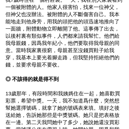
我7歲時住在一個村莊裏。一天，我在別人家裏看到
一個被附體的人。他家人很害怕，找來一位神父，
但神父也沒辦法。被附體的人不斷傷害自己。我本
能地走到他身旁，用我的頭把他的頭迅速地推向了
一面牆，附體動物立即離開了他。這事傳了出去，
以後村裏有類似事件，人們都來請我幫忙。他們給
我母親錢，因爲我年紀小，他們要取得我母親的同
意。當時我家裏很窮，母親甚至沒錢買鞋子給我
穿，我基本上要光着腳走路，但我堅持拒絕他們的
錢，並要求母親不要收。

◎ 不該得的就是得不到
13歲那年，有段時間和我姨媽住在一起，她喜歡買
彩票，希望中獎。一天，我不知道爲什麼，突然想
幫她選擇號碼，就拿了她的號碼表來填。填好之後
送給她，告訴她那些是中獎號碼。她只是把表格放
在一邊。第二天我問她中了多少，她說她還沒買彩