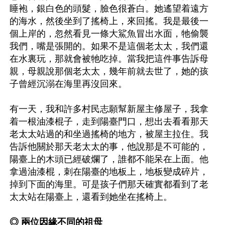
睡袍，銀白色的頭髮，臉色很蒼白。她遙望着遠方
的海水，然後坐到了搖椅上，來回搖。我是最後一
個上岸的，忽然看見一條大鯊魚冒出水面，牠偷襲
我們，嘴是張開的。如果不是這個老太太，我們還
在水裏玩，那就會被牠吃掉。當我把這件事告訴母
親，母親說那個老太太，幾年前就去世了，她的孩
子曾經沉溺在海里再沒回來。

有一天，我和許多村民志願幫新屋主修屋子，我拿
着一根油漆棍子，走到陽臺門口，想出去看看那天
老太太站過的和坐過搖椅的地方，被屋主拉住。我
告訴他關於那天老太太的事，他說那是不可能的，
陽臺上的木頭已經破爛了，誰都不能呆在上面。他
拿過油漆棍，刺在陽臺的地板上，地板變成碎片，
掉到下面的海里。可是孩子們那天確實都看到了老
太太站在陽臺上，還看到她坐在搖椅上。

◎ 兩位因緣不同的祖母