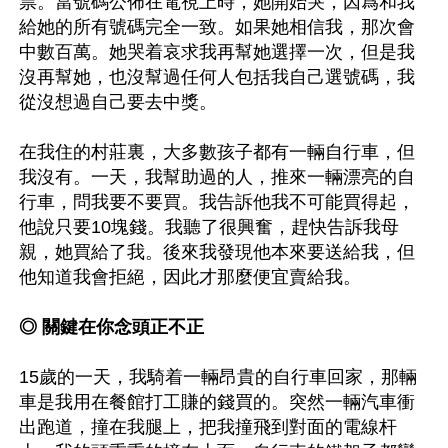
票。當號碼公佈在電視上時，她開始哭，因爲和我
給她的所有號碼完全一致。如果她相信我，那次會
中數百萬。她哭着哀求我再幫她選擇一次，但是我
沒再幫她，也沒幫過任何人包括我自己選號碼，我
從沒想過自己要去中獎。

在我住的村莊裏，大多數孩子都有一輛自行車，但
我沒有。一天，我幫助過的人，推來一輛漂亮的自
行車，問我要不要買。我告訴他我不可能買得起，
他說只要10塊錢。我聽了很興奮，趕快告訴我母
親，她買給了我。後來我發現他本來要送給我，但
他知道我會拒絕，因此才那麼便宜賣給我。

◎ 關鍵在你念頭正不正
15歲的一天，我騎着一輛昂貴的自行車回家，那輛
車是我用在餐館打工賺的錢買的。突然一輛汽車衝
出跑道，撞在我腿上，把我撞飛到對面的電線杆