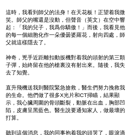
這時，我看到師父的法身！在天花板！正望着我微
笑。師父的嘴還是沒動，但聲音（英文）在空中響
起：「我的兒子，我爲你驕傲！」而後，我看見他
的每一個細胞化作一朵優曇婆羅花，射向四處，師
父就這樣隱去了。

神奇，兇手近距離扣動扳機對着我的頭射的第三顆
子彈，始終留在他的槍裏沒有射出來。隨後，我失
去了知覺。

直升飛機送我到醫院緊急搶救，醫生們努力挽救我
的生命。他們做了很多X光片和CT掃瞄，結果顯
示，我心臟周圍的骨頭斷裂，動脈在出血，胸部凹
陷，皮膚呈黑藍色。醫生說要通知家人，做最壞的
打算。

聽到這個消息，我的同事抱着我的頭哭了，眼淚滴