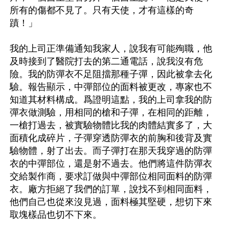
所有的傷都不見了。只有天使，才有這樣的奇
蹟！」

我的上司正準備通知我家人，說我有可能殉職，他
及時接到了醫院打去的第二通電話，說我沒有危
險。我的防彈衣不足阻擋那種子彈，因此被拿去化
驗。報告顯示，中彈部位的面料被更改，專家也不
知道其材料構成。爲證明這點，我的上司拿我的防
彈衣做測驗，用相同的槍和子彈，在相同的距離，
一槍打過去，被實驗物體比我的肉體結實多了，大
面積化成碎片，子彈穿透防彈衣的前胸和後背及實
驗物體，射了出去。而子彈打在那天我穿過的防彈
衣的中彈部位，還是射不過去。他們將這件防彈衣
交給製作商，要求訂做與中彈部位相同面料的防彈
衣。廠方拒絕了我們的訂單，說找不到相同面料，
他們自己也從來沒見過，面料極其堅硬，想切下來
取塊樣品也切不下來。
