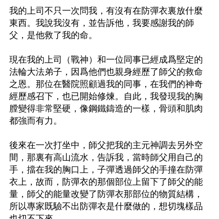
我的上司不只一次問我，有沒有在防彈衣裏放什麼
東西。我說我沒有，並告訴他，我要感謝我的師
父，是他救了我的命。

現在我的上司（戰神）和一位同事已經成爲堅定的
法輪大法弟子，因爲他們也親身經歷了師父的救命
之恩。那位在醫院照顧過我的同事，在我們的神奇
經歷感召下，也已開始修煉。自此，我發現我的胸
膛變得非常堅硬，像鋼鐵鑄造的一樣，骨頭和肌肉
都強而有力。

後來在一次打坐中，師父把我的主元神調去另外空
間，那裏有高山流水，告訴我，當時師父用自己的
手，擋在我的胸口上，子彈透過師父的手撞在防彈
衣上，故而，防彈衣的那個部位上留下了師父的能
量，師父的能量改變了防彈衣那部位的物質結構，
所以專家既驗不出防彈衣是什麼做的，想切塊樣品
也切不下來。
