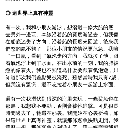
◎ 這世界上真有神靈
有一次，我和小朋友游泳，想潛過一條大船的底，
去另外一邊玩。本該沿着船的寬度游過去，但我倆
在船底迷失了方向，沿着船的長度來回遊，後來我
們憋的氣不夠了，那位小朋友的情況更危急。我噴
了一口氣，看到了氣泡走的方向，我就拉了他，跟
着氣泡浮上到了水面。在出水前的一刻，我的肺被
憋的像着火。我也不知道爲什麼要跟着氣泡遊，只
知道那次我們差點兒被淹死。雖然當時我只有7歲，
但我沒有驚慌，還不忘拉着小朋友一起游上水面。

還有一次我潛伏到很深的海里去玩，一條鯊魚也在
那裏，我想我不要動，否則會被牠追擊。可是很長
時間過去了，牠還在那裏。我開始在心裏祈禱，如
果這世界上真有神靈，就讓那條鯊魚快點走開。我
這麼一想，那條鯊魚立刻遊走了。這一經歷讓我感