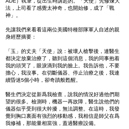
ADE）執筆，從出生時講起的。「天使」先修煉大
法，上司看了感覺太神奇，也開始修，成了「戰
神」。

先讓我們來看看這兩位美國特種部隊軍人自述的親
身經歷摘要：

「玉」的丈夫「天使」說：被壞人槍擊後，連醫生
都決定放棄治療了，聽到這個消息，我的同事抱着
我的頭哭了，眼淚滴到我的臉上。我告訴他，不要
擔心，我沒事。在切斷儀器、停止治療之後，我連
續昏迷5個小時，卻奇蹟般甦醒。

醫生們決定從新爲我檢查，說我的情況好過他們期
望的很多。檢測時，機器一再故障，醫生說他們的
儀器似乎受到很大幹擾，無法調整。在這時，我發
覺到胸口裏面有強烈的移動感，我相信是師父在爲
我修補，那能量相當強，蓋過醫療設備。
