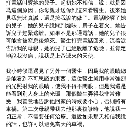
打電話叫醒她的兒子。起初她不相信，說：就是因
爲這個原因，你母親才送你到這來看醫生。後來她
見我無比真誠，還是按我說的做了。電話吵醒了她
的兒子，她的兒子說聞到煙味，房子在着火。她告
訴兒子趕緊逃離。如果不是那通電話，她的兒子很
可能會被窒息後燒死。醫生打完電話回來，流着淚
告訴我的母親，她的兒子已經脫離了危險，並肯定
地說我沒病，說我是上帝派來的天使。

我小時候還遇見了另外一個醫生，因爲我的眼睛總
是能看到不可思議的東西，這位醫生就用非常強烈
的光照射我的眼睛，使我不得不閉眼，但是我還是
能看到別人身上的光環。那個醫生弄得我非常難
受，我善意地告訴他回家的時候要小心，否則將有
車禍。第二次母親帶我去他那裏複診時，他說我一
切正常，不需要任何治療。還說如果那天相信我說
的話，也許可以避免當天的車禍。
