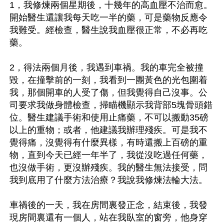
1，我修煉兩個星期後，十幾年的高血壓不治而愈。
開始醫生還讓我每天吃一半的藥，可是藥物反應令
我難受。經檢查，醫生說我血壓很正常，不必再吃
藥。

2，得法兩個月後，我遇到車禍。我的車完全被撞
毀，在撞擊前的一刻，我看到一團黃色的光包圍着
我，那個開車的人受了傷，但我覺得自己沒事。公
司要求我做身體檢查，掃瞄機顯示我背部5塊骨頭錯
位。醫生建議手術和使用止痛藥，不可以搬動35磅
以上的重物；或者，他建議我辦理殘疾。可是我不
覺得痛，沒覺得有什麼異樣，有時還搬上百磅的重
物，直到今天已經一年半了，我從沒吃過任何藥，
也沒做手術，更沒辦殘疾。我的醫生無法接受，問
我到底用了什麼方法治療？我說我修煉法輪大法。

車禍後的一天，我在房間裏發正念，結束後，我發
現房間裏還有一個人，站在我臥室的窗旁，他身穿