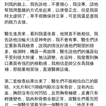
到我的臉上。我告訴他，不要擔心，我沒事。請他
幫我用盤腿的方式坐起來，以便發正念。但是我當
時太虛弱了，單手很難保持立掌，可是我還是盡我
的能力去做。

醫生進房來，看到我還坐着，他簡直不敢相信。我
告訴他法輪大法是神奇的，我不會有事。醫生們決
定重新爲我檢查，說我的情況好過他們期望的很
多。檢測時，機器一再故障，醫生說他們的儀器似
乎受到很大幹擾，無法調整。在這時，我發覺到胸
口裏面有強烈的移動感，我相信是師父在爲我修
補，那能量相當強，蓋過醫療設備。

第二套檢查結果出來了，醫生們不能相信自己的眼
睛。X光片和CT掃瞄均顯示沒有骨折，沒有內出
血，胸部沒有任何凹陷，反而胸骨極硬，皮膚只有
輕微變色，肌肉和骨骼全都正常。當醫生們看完照
片，一個醫生望着另外一個醫生說：「他是天使，