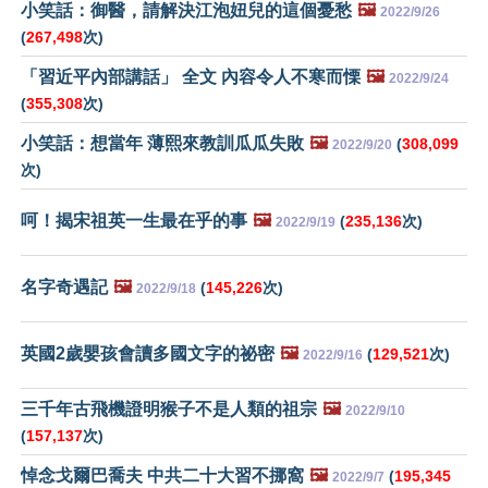
小笑話：御醫，請解決江泡妞兒的這個憂愁
🖼️
2022/9/26
(
267,498
次)
「習近平內部講話」 全文 內容令人不寒而慄
🖼️
2022/9/24
(
355,308
次)
小笑話：想當年 薄熙來教訓瓜瓜失敗
🖼️
(
308,099
2022/9/20
次)
呵！揭宋祖英一生最在乎的事
🖼️
(
235,136
次)
2022/9/19
名字奇遇記
🖼️
(
145,226
次)
2022/9/18
英國2歲嬰孩會讀多國文字的祕密
🖼️
(
129,521
次)
2022/9/16
三千年古飛機證明猴子不是人類的祖宗
🖼️
2022/9/10
(
157,137
次)
悼念戈爾巴喬夫 中共二十大習不挪窩
🖼️
(
195,345
2022/9/7