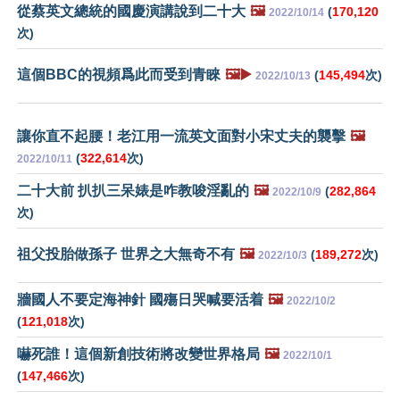
從蔡英文總統的國慶演講說到二十大
🖼️
(
170,120
2022/10/14
次)
這個BBC的視頻爲此而受到青睞
🖼️▶️
(
145,494
次)
2022/10/13
讓你直不起腰！老江用一流英文面對小宋丈夫的襲擊
🖼️
(
322,614
次)
2022/10/11
二十大前 扒扒三呆婊是咋教唆淫亂的
🖼️
(
282,864
2022/10/9
次)
祖父投胎做孫子 世界之大無奇不有
🖼️
(
189,272
次)
2022/10/3
牆國人不要定海神針 國殤日哭喊要活着
🖼️
2022/10/2
(
121,018
次)
嚇死誰！這個新創技術將改變世界格局
🖼️
2022/10/1
(
147,466
次)