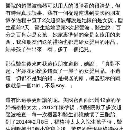
醫院的超聲波機器可以用人的眼睛看的很清楚，但
有時候真耽誤事。我有一個從越南逃到美國的朋友
懷孕過程中查了2次超聲波都說是她懷的是女孩，臨
生產前2天，醫生給她照第3次超聲波，醫生說：百
分之百肯定是女孩。她家裏準備的全是女孩用的東
西，我和朋友們送的禮物也都是給女嬰用的用品，
結果孩子生出來一看，多了一個把兒。

那位醫生後來向我這位朋友道歉，她說：「真對不
起，害妳花那麼多錢買了一屋子的女嬰用品。不過
這一切都不是我的錯，是機器的錯，機器顯示的圖
像就是一個Girl，不是Boy。」

還有比這事更離譜的呢。美國密西西比州42歲的孕
婦福格特太太，2013年懷孕後，到醫院做了多次超
聲波檢查，每一次機器和醫生都說她懷了三胞胎。
到了2014年2月8日，福格特太太入院生孩子時，醫
生剖腹抱出3個小寶寶之後，驚奇的發現福格特的肚