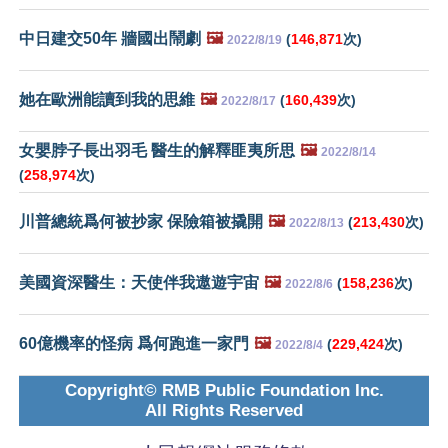
中日建交50年 牆國出鬧劇
🖼️
(
146,871
次)
2022/8/19
她在歐洲能讀到我的思維
🖼️
(
160,439
次)
2022/8/17
女嬰脖子長出羽毛 醫生的解釋匪夷所思
🖼️
2022/8/14
(
258,974
次)
川普總統爲何被抄家 保險箱被撬開
🖼️
(
213,430
次)
2022/8/13
美國資深醫生：天使伴我遨遊宇宙
🖼️
(
158,236
次)
2022/8/6
60億機率的怪病 爲何跑進一家門
🖼️
(
229,424
次)
2022/8/4
Copyright© RMB Public Foundation Inc.
All Rights Reserved