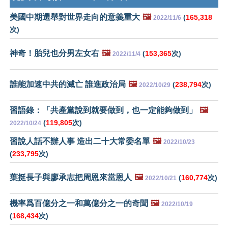
美國中期選舉對世界走向的意義重大
🖼️
(
165,318
2022/11/6
次)
神奇！胎兒也分男左女右
🖼️
(
153,365
次)
2022/11/4
誰能加速中共的滅亡 誰進政治局
🖼️
(
238,794
次)
2022/10/29
習語錄：「共產黨說到就要做到，也一定能夠做到」
🖼️
(
119,805
次)
2022/10/24
習說人話不辦人事 造出二十大常委名單
🖼️
2022/10/23
(
233,795
次)
葉挺長子與廖承志把周恩來當恩人
🖼️
(
160,774
次)
2022/10/21
機率爲百億分之一和萬億分之一的奇聞
🖼️
2022/10/19
(
168,434
次)