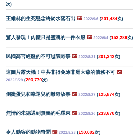
次)
王維林的生死懸念終於水落石出
🖼️
(
201,484
次)
2022/9/6
驚人發現！肉體只是靈魂的一件衣服
🖼️
(
153,289
次)
2022/9/4
民國高官經歷的不可思議奇事
🖼️
(
201,342
次)
2022/8/31
這圖片露天機！中共非得免除非洲大爺的債務不可
🖼️
(
293,770
次)
2022/8/28
倒黴蛋兒和幸運兒的離奇故事
🖼️
(
125,874
次)
2022/8/27
無情的朱德遇到無義的毛澤東
🖼️
(
233,670
次)
2022/8/26
令人動容的動物奇聞
🖼️
(
150,092
次)
2022/8/23