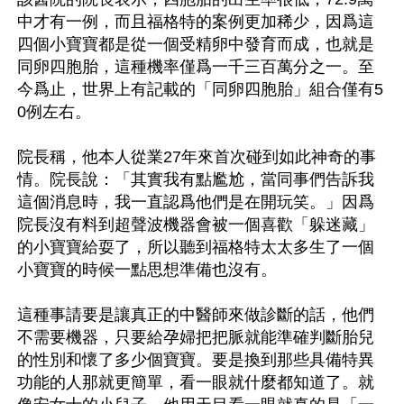
中才有一例，而且福格特的案例更加稀少，因爲這
四個小寶寶都是從一個受精卵中發育而成，也就是
同卵四胞胎，這種機率僅爲一千三百萬分之一。至
今爲止，世界上有記載的「同卵四胞胎」組合僅有5
0例左右。

院長稱，他本人從業27年來首次碰到如此神奇的事
情。院長說：「其實我有點尷尬，當同事們告訴我
這個消息時，我一直認爲他們是在開玩笑。」因爲
院長沒有料到超聲波機器會被一個喜歡「躲迷藏」
的小寶寶給耍了，所以聽到福格特太太多生了一個
小寶寶的時候一點思想準備也沒有。

這種事請要是讓真正的中醫師來做診斷的話，他們
不需要機器，只要給孕婦把把脈就能準確判斷胎兒
的性別和懷了多少個寶寶。要是換到那些具備特異
功能的人那就更簡單，看一眼就什麼都知道了。就