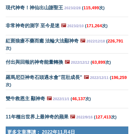
現代神奇！神仙出山謝聖王
(
115,499
次)
2023/2/28
非常神奇的測字 至今是迷
🖼️
(
171,264
次)
2023/2/10
紅斑狼瘡不藥而癒 法輪大法顯神奇
🖼️
(
226,791
2022/12/18
次)
付出與回報的神奇能量轉換
🖼️
(
63,899
次)
2022/12/12
羅馬尼亞神奇石頭遇水會"茁壯成長"
🖼️
(
196,259
2022/12/11
次)
雙牛救恩主 顯神奇
🖼️
(
46,137
次)
2022/11/1
11年種出世界上最神奇的蘋果
🖼️
(
127,413
次)
2022/9/16
更多文章導讀：
2022年11月4日