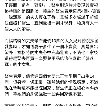
子裏面「還有一對腳」，醫生到這時才發現其實福
格特懷的是四胞胎。接生的醫生表示這第4個小寶寶
「躲迷藏」的功夫實在了得，竟然多次騙過了超聲
波儀器和醫生，直到最後一刻才現身，給所有人一
個大大的驚喜。

而福格特的丈夫帶着他們10歲的大女兒到醫院探望
愛妻時，才知道妻子多生了一個小寶寶，真是喜出
望外，福格特的丈夫心中充滿驚喜，不過他回家後
還得趕緊去再買一套嬰兒用品給這個喜歡「躲迷
藏」的小女兒。

醫生表示，儘管這四個女嬰比正常孕期早出生14
周，但身體一切正常，雖然她們的情況穩定，不過
現在暫時還不能出院回家，醫生們正在細心照料她
們，等她們的身體強壯一些再回家也不遲。

該醫院的院長表示，四胞胎的出生率很低，72.9萬