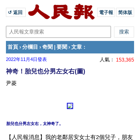
↺ 返回 
電子報
简体版
首頁
分欄目
奇聞
要聞
文章
›
›
|
›
：
2022年11月4日
發表
人氣：
153,365
神奇！胎兒也分男左女右(圖)
尹菱
【人民報消息】我的老鄰居安女士有2個兒子，朋友