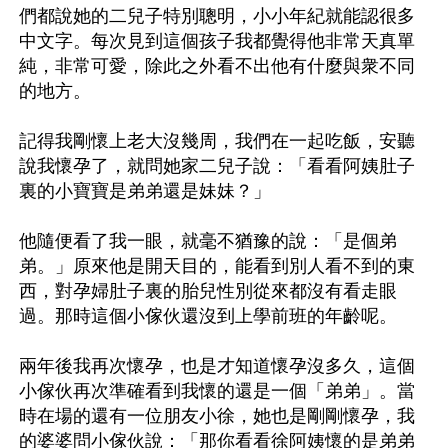
們都說她的二兒子特別聰明，小小年紀就能認很多
中文字。每次見到這個孩子我都覺得他非常天真單
純，非常可愛，除此之外看不出他有什麼與衆不同
的地方。

記得我剛懷上老大沒幾周，我們在一起吃飯，安聽
說我懷孕了，就問她家二兒子說：「看看阿姨肚子
裏的小寶寶是弟弟還是妹妹？」

他隨便看了我一眼，就毫不猶豫的說：「是個弟
弟。」原來他是開天目的，能看到別人看不到的東
西，對孕婦肚子裏的胎兒性別從來都沒有看走眼
過。那時這個小傢伙還沒到上學前班的年齡呢。

兩年後我再次懷孕，也是才知道懷孕沒多久，這個
小傢伙再次準確看到我懷的還是一個「弟弟」。當
時在場的還有一位朋友小徐，她也是剛剛懷孕，我
的婆婆問小傢伙說：「那你看看徐阿姨懷的是弟弟