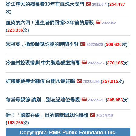
從江澤民的殘暴看33年前血洗天安門
🖼️
(
254,437
2022/6/4
次)
血染的六四！逃生者們回憶33年前的屠殺
🖼️
2022/6/2
(
223,336
次)
宋祖英，攝影師說你脫的時間不對
🖼️
(
508,620
次)
2022/5/28
冷血封控現慘劇 中共製造猴痘病毒
🖼️
(
276,185
次)
2022/5/27
捱餓能使壽命翻倍 白開水最好喝
🖼️
(
257,015
次)
2022/5/26
每當母親節 請別…別忘記這位母親
🖼️
(
305,956
次)
2022/5/20
哇！「國際在線」出的這新聞就怕聯想
🖼️
2022/5/19
(
193,765
次)
Copyright© RMB Public Foundation Inc.