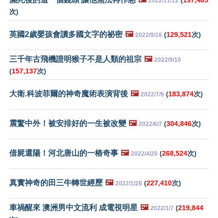
(
197,485
2022/11/12
次)
英國2歲嬰孩會讀多國文字的祕密
🖼️
(
129,521
次)
2022/9/16
三千年古飛機證明猴子不是人類的祖宗
🖼️
2022/9/10
(
157,137
次)
大衛.科波菲爾的神奇魔術表演背後
🖼️
(
183,874
次)
2022/7/9
震驚中外！被安排好的一生被改變
🖼️
(
304,846
次)
2022/6/7
借屍還陽！河北唐山的一樁奇事
🖼️
(
268,524
次)
2022/4/20
真實神奇的田三牛轉世經歷
🖼️
(
227,410
次)
2022/1/28
車禍醒來 澳洲男中文流利 成電視明星
🖼️
(
219,844
2022/1/7