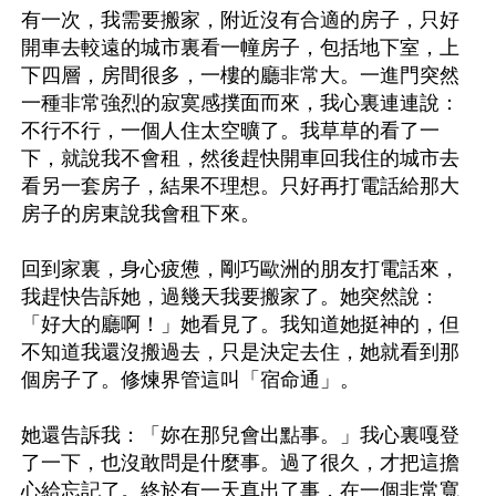
有一次，我需要搬家，附近沒有合適的房子，只好
開車去較遠的城市裏看一幢房子，包括地下室，上
下四層，房間很多，一樓的廳非常大。一進門突然
一種非常強烈的寂寞感撲面而來，我心裏連連說：
不行不行，一個人住太空曠了。我草草的看了一
下，就說我不會租，然後趕快開車回我住的城市去
看另一套房子，結果不理想。只好再打電話給那大
房子的房東說我會租下來。

回到家裏，身心疲憊，剛巧歐洲的朋友打電話來，
我趕快告訴她，過幾天我要搬家了。她突然說：
「好大的廳啊！」她看見了。我知道她挺神的，但
不知道我還沒搬過去，只是決定去住，她就看到那
個房子了。修煉界管這叫「宿命通」。

她還告訴我：「妳在那兒會出點事。」我心裏嘎登
了一下，也沒敢問是什麼事。過了很久，才把這擔
心給忘記了。終於有一天真出了事，在一個非常寬