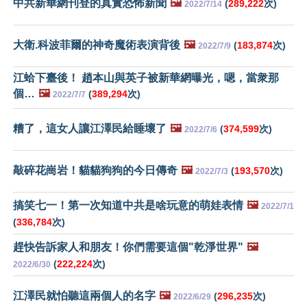
中共新華網刊登的真實恐怖新聞
🖼️
(
289,222
次)
2022/7/14
大衛.科波菲爾的神奇魔術表演背後
🖼️
(
183,874
次)
2022/7/9
江蛤下臺後！ 趙本山與英子被新華網曝光，嗯，當衆那
個…
🖼️
(
389,294
次)
2022/7/7
糟了，這女人讓江澤民給睡壞了
🖼️
(
374,599
次)
2022/7/6
敲碎花崗岩！貓貓狗狗的今日傳奇
🖼️
(
193,570
次)
2022/7/3
搞笑七一！第一次知道中共是啥玩意的萌娃表情
🖼️
2022/7/1
(
336,784
次)
趕快告訴家人和朋友！你們需要這個"乾淨世界"
🖼️
(
222,224
次)
2022/6/30
江澤民就怕聽這兩個人的名字
🖼️
(
296,235
次)
2022/6/29