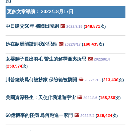
次)
更多文章導讀：
2022年8月17日
中日建交50年 牆國出鬧劇
🖼️
(
146,871
次)
2022/8/19
她在歐洲能讀到我的思維
🖼️
(
160,439
次)
2022/8/17
女嬰脖子長出羽毛 醫生的解釋匪夷所思
🖼️
2022/8/14
(
258,974
次)
川普總統爲何被抄家 保險箱被撬開
🖼️
(
213,430
次)
2022/8/13
美國資深醫生：天使伴我遨遊宇宙
🖼️
(
158,236
次)
2022/8/6
60億機率的怪病 爲何跑進一家門
🖼️
(
229,424
次)
2022/8/4