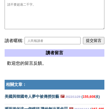
讀者暱稱:
讀者留言
歡迎您的留言反饋。
相關文章：
美國與韓國奇人夢中被傳授技藝
🖼️
(
155,608
次)
2022/11/29
瀕死後的這一個鏡頭 讓他無法再作惡
🖼️