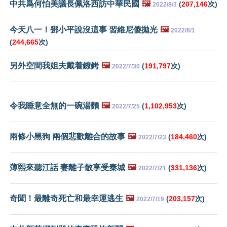
中共爲何怕美議長佩洛西訪中華民國
🖼️
(
207,146
次)
2022/8/3
今天八一！鄧小平說沒這事 習維尼傻拋光
🖼️
2022/8/1
(
244,665
次)
另外空間我姐夫戴着鐐銬
🖼️
(
191,797
次)
2022/7/30
令我睡意全無的一碗湯麵
🖼️
(
1,102,953
次)
2022/7/25
兩條小黑狗 兩個悲歡離合的故事
🖼️
(
184,460
次)
2022/7/23
薄熙來聽江話 妻離子散享受秦城
🖼️
(
331,136
次)
2022/7/21
奇聞！最離奇死亡和最幸運逃生
🖼️
(
203,157
次)
2022/7/19