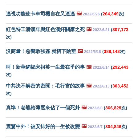
遙視功能使卡車司機自在又逍遙
🖼️
(
264,349
次)
2022/6/26
紅色特工潘漢年與紅色漢奸關露之死
🖼️
(
307,173
2022/6/21
次)
沒商量！惡警敢強姦 就切下陰莖
🖼️
(
388,143
次)
2022/6/18
呵！新華網揭宋祖英一生最在乎的事
🖼️
(
292,443
2022/6/14
次)
中共決不解密的密聞：毛行宮的故事
🖼️
(
303,452
2022/6/13
次)
真準！老婆給薄熙來佔了一個死卦
🖼️
(
366,829
次)
2022/6/8
震驚中外！被安排好的一生被改變
🖼️
(
304,846
次)
2022/6/7