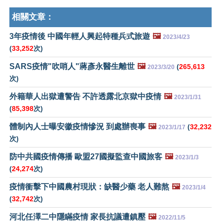
相關文章：
3年疫情後 中國年輕人興起特種兵式旅遊
🖼️
2023/4/23
(
33,252
次)
SARS疫情"吹哨人"蔣彥永醫生離世
🖼️
(
265,613
2023/3/20
次)
外籍華人出獄遭警告 不許透露北京獄中疫情
🖼️
2023/1/31
(
85,398
次)
體制內人士曝安徽疫情慘況 到處辦喪事
🖼️
(
32,232
2023/1/17
次)
防中共國疫情傳播 歐盟27國擬監查中國旅客
🖼️
2023/1/3
(
24,274
次)
疫情衝擊下中國農村現狀：缺醫少藥 老人難熬
🖼️
2023/1/4
(
32,742
次)
河北任澤二中隱瞞疫情 家長抗議遭鎮壓
🖼️
2022/11/5