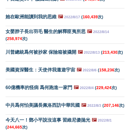
她在歐洲能讀到我的思維
🖼️
(
160,439
次)
2022/8/17
女嬰脖子長出羽毛 醫生的解釋匪夷所思
🖼️
2022/8/14
(
258,974
次)
川普總統爲何被抄家 保險箱被撬開
🖼️
(
213,430
次)
2022/8/13
美國資深醫生：天使伴我遨遊宇宙
🖼️
(
158,236
次)
2022/8/6
60億機率的怪病 爲何跑進一家門
🖼️
(
229,424
次)
2022/8/4
中共爲何怕美議長佩洛西訪中華民國
🖼️
(
207,146
次)
2022/8/3
今天八一！鄧小平說沒這事 習維尼傻拋光
🖼️
2022/8/1
(
244,665
次)