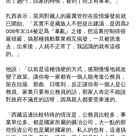
出了趟門，回家的時候，看到了街上有軍車。」 

扎西表示，當局對藏人的嚴厲管控在疫情爆發前就
已開始。「其實不是藏族人不想提出建議，是因爲2
008年3□14被定爲『暴亂』之後，把這裏控制得很
嚴很嚴，搞那種挑動羣衆相互揭發，一旦被抓進
去，出來後，人就不正常了，我認識的就有這樣
的。」 

他說：「以前是這種強硬的方式，後期慢慢地就改
變了政策。讓你每一家都有一個人能考進公務員，
留在拉薩、那曲、日喀則，反正讓你有一個人是公
務員。家裏只要有公務員的話，那家人肯定不能說
對政府不滿意的話呀，因爲親人都要受牽連的。 

「西藏這邊比較特殊的情況是，公務員比較多，事
業單位多。都是國家所屬的礦冶公司，大一點的那
些投資公司也是屬於國家的。私人的也有，這邊搞