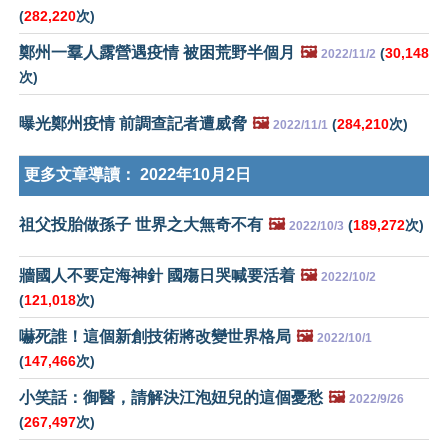
(
282,220
次)
鄭州一羣人露營遇疫情 被困荒野半個月
🖼️
(
30,148
2022/11/2
次)
曝光鄭州疫情 前調查記者遭威脅
🖼️
(
284,210
次)
2022/11/1
更多文章導讀：
2022年10月2日
祖父投胎做孫子 世界之大無奇不有
🖼️
(
189,272
次)
2022/10/3
牆國人不要定海神針 國殤日哭喊要活着
🖼️
2022/10/2
(
121,018
次)
嚇死誰！這個新創技術將改變世界格局
🖼️
2022/10/1
(
147,466
次)
小笑話：御醫，請解決江泡妞兒的這個憂愁
🖼️
2022/9/26
(
267,497
次)