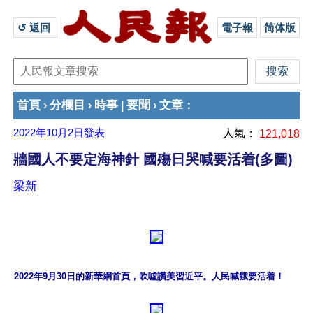
↺ 返回 
電子報
简体版
首頁
分欄目
時事
要聞
文章
›
›
|
›
：
2022年10月2日
發表
人氣：
121,018
牆國人不要定海神針 國殤日哭喊要活着(多圖)
梁新
2022年9月30日的新華網首頁，吹噓讚美習近平。人民喊餓要活着！