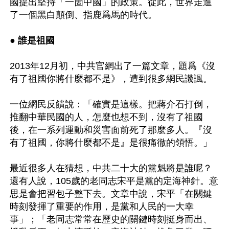
國提出堅持「一箇中國」的政策。從此，世界走進
了一個黑白顛倒、指鹿爲馬的時代。

● 誰是祖國 
2013年12月初，中共官網出了一篇文章，題爲《沒
有了祖國你將什麼都不是》，遭到很多網民譏諷。

一位網民反饋說：「確實是這樣。把蔣介石打倒，
推翻中華民國的人，怎麼也想不到，沒有了祖國
後，在一系列運動和災害面前死了那麼多人。『沒
有了祖國，你將什麼都不是』是很痛徹的領悟。」

最近很多人在猜想，中共二十大的黨魁將是誰呢？
還有人說，105歲的老同志宋平是黨的定海神針。意
思是會把習包子整下去。文章中說，宋平「在關鍵
時刻發揮了重要的作用，是黨和人民的一大幸
事」；「老同志常常在歷史的關鍵時刻挺身而出、