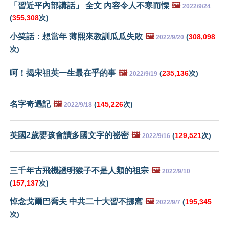
「習近平內部講話」 全文 內容令人不寒而慄
🖼️
2022/9/24
(
355,308
次)
小笑話：想當年 薄熙來教訓瓜瓜失敗
🖼️
(
308,098
2022/9/20
次)
呵！揭宋祖英一生最在乎的事
🖼️
(
235,136
次)
2022/9/19
名字奇遇記
🖼️
(
145,226
次)
2022/9/18
英國2歲嬰孩會讀多國文字的祕密
🖼️
(
129,521
次)
2022/9/16
三千年古飛機證明猴子不是人類的祖宗
🖼️
2022/9/10
(
157,137
次)
悼念戈爾巴喬夫 中共二十大習不挪窩
🖼️
(
195,345
2022/9/7
次)