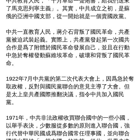
中共教育人民，「十月革命一聲炮響，給我們送來
了馬克思列寧主義」。其實，中共成立之初，是蘇
俄的亞洲中國支部，從一開始就是一個賣國政黨。 

中共一直教育人民，蔣介石背叛了國民革命，共產
黨被迫武裝起義。實際上，共產黨發起第一次國共
合作是爲了附體於國民革命發展自己，並且在行動
中急於奪權發動蘇維埃革命，破壞和背叛了國民革
命。 

1922年7月中共黨的第二次代表大會上，因爲急於奪
取政權，反對與國民黨聯合的意見主導了大會。但
是太上皇共產國際推翻決議，指令中共加入國民
黨。 

1971年，中共非法政權收買聯合國中的一些小國，
以舉手表決，少數服從多數的原則進入聯合國，強
行代替中華民國成爲聯合國常任理事國，並向聯合