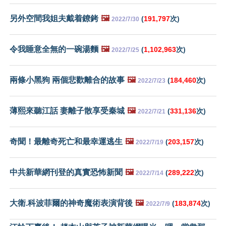
另外空間我姐夫戴着鐐銬
🖼️
(
191,797
次)
2022/7/30
令我睡意全無的一碗湯麵
🖼️
(
1,102,963
次)
2022/7/25
兩條小黑狗 兩個悲歡離合的故事
🖼️
(
184,460
次)
2022/7/23
薄熙來聽江話 妻離子散享受秦城
🖼️
(
331,136
次)
2022/7/21
奇聞！最離奇死亡和最幸運逃生
🖼️
(
203,157
次)
2022/7/19
中共新華網刊登的真實恐怖新聞
🖼️
(
289,222
次)
2022/7/14
大衛.科波菲爾的神奇魔術表演背後
🖼️
(
183,874
次)
2022/7/9