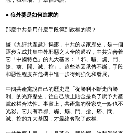
謠，我在場。」章伯鈞說。

● 狼外婆是如何進家的 
那麼中共是用什麼手段得到政權的呢？ 

據《九評共產黨》揭露，中共的起家歷史，是一個
逐步完成其集中外邪惡之大全的過程，中共完善着
它「中國特色」的九大基因：「邪、騙、煽、鬥、
搶、痞、間、滅、控」。這些基因承傳不斷，手段
和惡性程度在危機中進一步得到強化和發展。 

中國共產黨說自己的歷史是「從勝利不斷走向勝
利」的光輝歷史，往自己臉上貼金是爲了賦予共產
黨政權合法性。事實上，共產黨的發家史一點也不
光彩。它只有靠邪、騙、煽、鬥、搶、痞、間、
滅、控的九大基因，才最終奪取了政權。 
