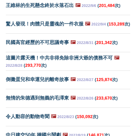
王維林的生死懸念終於水落石出
🖼️
(
201,484
次)
2022/9/6
驚人發現！肉體只是靈魂的一件衣服
🖼️
(
153,289
次)
2022/9/4
民國高官經歷的不可思議奇事
🖼️
(
201,342
次)
2022/8/31
這圖片露天機！中共非得免除非洲大爺的債務不可
🖼️
(
293,770
次)
2022/8/28
倒黴蛋兒和幸運兒的離奇故事
🖼️
(
125,874
次)
2022/8/27
無情的朱德遇到無義的毛澤東
🖼️
(
233,670
次)
2022/8/26
令人動容的動物奇聞
🖼️
(
150,092
次)
2022/8/23
中日建交50年 牆國出鬧劇
🖼️
(
146,871
次)
2022/8/19