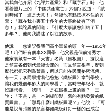
當我向他介紹《九評共產黨》和「藏字石」時，他
看着照片上的 「中國共產黨亡」六個字說道：「該
到時候了，這是天意！」然後他有點按捺不住的興
奮：「藏在我心裏五十多年的大事終於有了消
息！」我詫異的問道：「什麼大事讓您糾結了五十
多年？」他向我講述了以往的故事。

他說：「您還記得我們高小畢業的頭一年──1951年
吧！咱們班有個李XX同學，他父親是個前清秀才，
他家裏藏有一本『天書』名爲《鐵板圖》。據說這
是預言各個朝代最後命運的，而且預言很準，歷朝
歷代都把它列爲禁書，所以只能在民間祕密流傳。
有一天，李同學揹着他爸把《鐵板圖》拿到學校，
讓我們幾個年齡大的同學看了，當時您年紀小，就
沒讓您看。」我問：「是在鐵板上畫的圖？」王
說：「不是，是一本刻板印製、舊的有點發黃的紙
質圖書。」「那爲什麼叫鐵板圖呢？」他說 ：「可
能是說每張圖的預言都如鐵板釘釘一樣的已成定