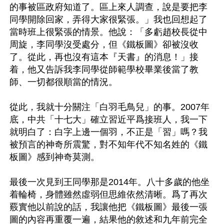
的事被區政府知道了。區上來人調查，說是要把李
同學開除回家，弄得大家很緊張。」我也回想起了
當時班上很緊張的情景。他說：「多虧趙校長從中
周旋，李同學沒受處分，但《鐵板圖》卻被沒收
了。從此，再也沒有這本『天書』的消息！」接
着，他又告訴我李同學從師範學校畢業後當了教
師、一切都很順當的情況。

從此，我就十分關注「白羽毛鳥兒」的事。2007年
底，中共「十七大」確立習近平爲接班人，我一下
就明白了：白字上邊一個羽，不正是「習」嗎？我
被預言的神奇所震驚，對不知年代不知名姓的《鐵
板圖》感到神奇莫測。

最後一次見到王同學那是2014年。八十多歲的他坐
着輪椅，身體雖然虛弱但思維依然清晰。爲了再次
覈實他以前說的話，我讓他把《鐵板圖》最後一張
圖的內容再重覆一遍，結果他的敘述和九年前完全