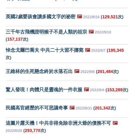
英國2歲嬰孩會讀多國文字的祕密
🖼️
(
129,521
次)
2022/9/16
三千年古飛機證明猴子不是人類的祖宗
🖼️
2022/9/10
(
157,137
次)
悼念戈爾巴喬夫 中共二十大習不挪窩
🖼️
(
195,345
2022/9/7
次)
王維林的生死懸念終於水落石出
🖼️
(
201,484
次)
2022/9/6
驚人發現！肉體只是靈魂的一件衣服
🖼️
(
153,289
次)
2022/9/4
民國高官經歷的不可思議奇事
🖼️
(
201,342
次)
2022/8/31
這圖片露天機！中共非得免除非洲大爺的債務不可
🖼️
(
293,770
次)
2022/8/28