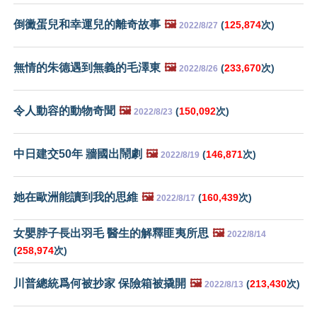
倒黴蛋兒和幸運兒的離奇故事
🖼️
(
125,874
次)
2022/8/27
無情的朱德遇到無義的毛澤東
🖼️
(
233,670
次)
2022/8/26
令人動容的動物奇聞
🖼️
(
150,092
次)
2022/8/23
中日建交50年 牆國出鬧劇
🖼️
(
146,871
次)
2022/8/19
她在歐洲能讀到我的思維
🖼️
(
160,439
次)
2022/8/17
女嬰脖子長出羽毛 醫生的解釋匪夷所思
🖼️
2022/8/14
(
258,974
次)
川普總統爲何被抄家 保險箱被撬開
🖼️
(
213,430
次)
2022/8/13