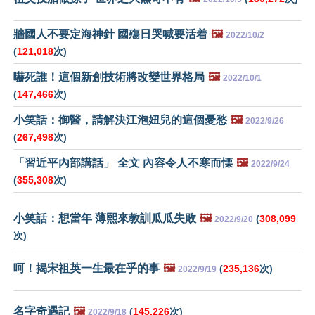
牆國人不要定海神針 國殤日哭喊要活着
🖼️
2022/10/2
(
121,018
次)
嚇死誰！這個新創技術將改變世界格局
🖼️
2022/10/1
(
147,466
次)
小笑話：御醫，請解決江泡妞兒的這個憂愁
🖼️
2022/9/26
(
267,498
次)
「習近平內部講話」 全文 內容令人不寒而慄
🖼️
2022/9/24
(
355,308
次)
小笑話：想當年 薄熙來教訓瓜瓜失敗
🖼️
(
308,099
2022/9/20
次)
呵！揭宋祖英一生最在乎的事
🖼️
(
235,136
次)
2022/9/19
名字奇遇記
🖼️
(
145,226
次)
2022/9/18