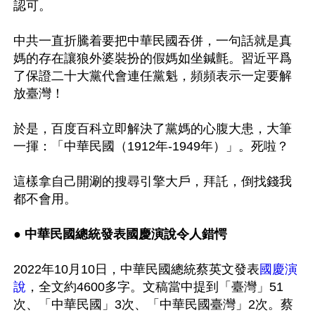
認可。

中共一直折騰着要把中華民國吞併，一句話就是真
媽的存在讓狼外婆裝扮的假媽如坐鍼氈。習近平爲
了保證二十大黨代會連任黨魁，頻頻表示一定要解
放臺灣！

於是，百度百科立即解決了黨媽的心腹大患，大筆
一揮：「中華民國（1912年-1949年）」。死啦？

這樣拿自己開涮的搜尋引擎大戶，拜託，倒找錢我
都不會用。

● 中華民國總統發表國慶演說令人錯愕 
2022年10月10日，中華民國總統蔡英文發表
國慶演
說
，全文約4600多字。文稿當中提到「臺灣」51
次、「中華民國」3次、「中華民國臺灣」2次。蔡