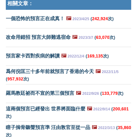
相關文章：
一個恐怖的預言正在成真！
🖼️
(
242,924
次)
2023/4/25
改命用錯招 預言大師難逃宿命
🖼️
(
63,070
次)
2023/3/7
預言家卡西對疾病的解讀
🖼️
(
169,135
次)
2022/12/4
爲何倪匡三十多年前就預言了香港的今天
🖼️
2022/11/5
(
957,932
次)
羅馬教廷祕而不宣的第三個預言
🖼️
(
133,779
次)
2022/9/26
這兩個預言已經發出 世界將面臨什麼
🖼️
(
200,601
2022/9/14
次)
瞎子揣骨聽聲預言準 汪由敦官至從一品
🖼️
(
35,860
2022/3/13
次)