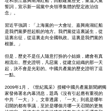
址和浙江嘉興南湖紅船，回顧建黨歷史，重溫入黨
誓詞，宣示新一屆黨中央領導集體的堅定政治信
念」。

習近平強調：「上海黨的一大會址、嘉興南湖紅船
是我們黨夢想起航的地方。我們黨從這裏誕生，從
這裏出征，從這裏走向全國執政。這裏是我們黨的
根脈。」

但是，歷史不是任人隨意打扮的小姑娘，總會有真
相流出。歷史證明，凡惡黨，從建立組織的那一天
起，決不會是光彩的。中國共產黨的歷史證明了這
一點。

2009年1月，《世紀風采》授權中國共產黨新聞網獨
家發佈署名內幕消息，題爲《沒有引起應有重視的
中共「一大」》。文章透露，「一大」到底是哪年
召開的都有爭議，至於是哪個月哪一天召開的更無