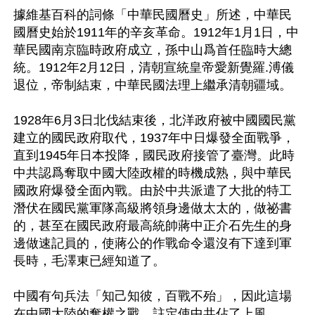
據維基百科的詞條「中華民國曆史」所述，中華民
國曆史始於1911年的辛亥革命。1912年1月1日，中
華民國南京臨時政府成立，孫中山爲首任臨時大總
統。1912年2月12日，清朝宣統皇帝愛新覺羅.溥儀
退位，帝制結束，中華民國法理上繼承清朝疆域。 

1928年6月3日北伐結束後，北洋政府被中國國民黨
建立的國民政府取代，1937年中日爆發全面戰爭，
直到1945年日本投降，國民政府接管了臺灣。此時
中共認爲奪取中國大陸政權的時機成熟，與中華民
國政府爆發全面內戰。由於中共派遣了大批的特工
潛伏在國民黨軍隊高級將領身邊做太太的，做祕書
的，甚至在國民政府最高統帥蔣中正介石先生的身
邊做速記員的，使蔣公的作戰命令還沒有下達到軍
長時，毛澤東已經知道了。 

中國有句兵法「知己知彼，百戰不殆」，因此這場
在中國大陸的奪權之戰，註定使中共佔了上風。 
