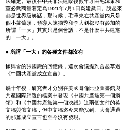
法確定。最後在中共非法建政後數年才由毛澤東和
董必武商量着定爲1921年7月1日爲建黨日。說起來
都是世界級笑話，那時候，毛澤東在共產黨內只是
個小蘿蔔頭，領導人陳獨秀和李大釗都沒有參加的
所謂「一大」其實只是個會議，不是什麼中共建黨
的「一大」。

● 所謂「一大」的各種文件都沒有
據與會的張國燾的回憶錄，這次會議提到曾起草過
《中國共產黨成立宣言》。

幾十年後，研究者才分別在美國哥倫比亞圖書館與
共產國際歸還的檔案中發現《中國共產黨第一個綱
領》和《中國共產黨第一個決議》這兩個文件的英
文稿與俄文稿，但中文稿迄今未能找到。大會通過
的那篇成立宣言也至今沒有發現。
