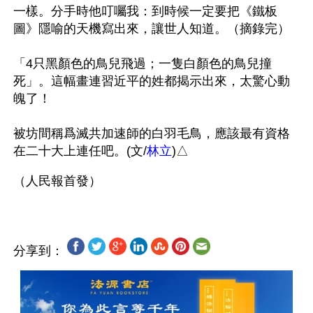
一樣。分手時他叮囑我：到時候一定要把《鐵板
圖》隱喻的天機寫出來，讓世人知道。（摘錄完）

「4只黑顏色的鳥兒飛過；一隻白顏色的鳥兒撞
死」。這幅畫連習近平的姓都揭示出來，太驚心動
魄了！ 

被坊間稱爲滅共加速師的白羽毛鳥，應該最有資格
在二十大上連任吧。(文/
林立
)△
分享到：