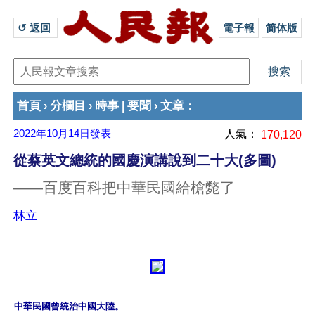
↺ 返回 
電子報
简体版
首頁
分欄目
時事
要聞
文章
›
›
|
›
：
2022年10月14日
發表
人氣：
170,120
從蔡英文總統的國慶演講說到二十大(多圖)
——百度百科把中華民國給槍斃了
林立
中華民國曾統治中國大陸。