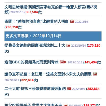
文昭思緒飛揚:英國預言家帕克的新一輪驚人預言(圖/2視
頻)
(
367,584
次)
2022/3/15
奇聞！"睡着的預言家"比醒着的人明白
🖼️
2022/2/19
(
230,758
次)
更多文章導讀：
2022年10月14日
從蔡英文總統的國慶演講說到二十大
🖼️
(
170,120
2022/10/14
次)
這個BBC的視頻爲此而受到青睞
🖼️▶️
(
145,494
次)
2022/10/13
讓你直不起腰！老江用一流英文面對小宋丈夫的襲擊
🖼️
(
322,614
次)
2022/10/11
二十大前 扒扒三呆婊是咋教唆淫亂的
🖼️
(
282,864
2022/10/9
次)
祖父投胎做孫子 世界之大無奇不有
🖼️
(
189,272
次)
2022/10/3