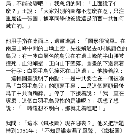
局，不能改變吧！」我急切的問：「上面說了什
麼？」王說：「大家對別的圖都不怎麼在意，只注
重最後一張圖，據李同學他爸說這是預言中共如何
滅亡的。」

他用手指在桌面上，邊畫邊講： 「圖形很簡單。在
兩座山峰中間的山坳上空，先後飛過去4只黑顏色的
鳥兒；有一隻白顏色的鳥兒在右邊山峰的半山腰被
撞死，血濺峭壁，正向山下墜落。圖畫的下邊寫着
一行字：白羽毛鳥兒撞死在山這邊」。他接着說：
「這幅圖畫說明了兩點：一是中共要亡在一個被喻
爲「白羽毛鳥兒」的頭頭手裏，二是這個頭頭最後
爲了中共而殉葬。」停了一下接着說：「我一直在
琢磨，這個白羽毛鳥兒指的是誰呢？」我想了想
說：「一時還想不明白，那就走着瞧吧！」

我問：「這本《鐵板圖》現在哪裏？」他又把話題
轉到1951年：「不知是誰走漏了風聲，《鐵板圖》