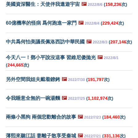
美國資深醫生：天使伴我遨遊宇宙
🖼️
(
158,236
次)
2022/8/6
60億機率的怪病 爲何跑進一家門
🖼️
(
229,424
次)
2022/8/4
中共爲何怕美議長佩洛西訪中華民國
🖼️
(
207,146
次)
2022/8/3
今天八一！鄧小平說沒這事 習維尼傻拋光
🖼️
2022/8/1
(
244,665
次)
另外空間我姐夫戴着鐐銬
🖼️
(
191,797
次)
2022/7/30
令我睡意全無的一碗湯麵
🖼️
(
1,102,974
次)
2022/7/25
兩條小黑狗 兩個悲歡離合的故事
🖼️
(
184,460
次)
2022/7/23
薄熙來聽江話 妻離子散享受秦城
🖼️
(
331,136
次)
2022/7/21