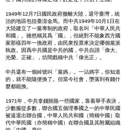
1949年12月7日國民政府撤離大陸，退守臺灣，統
治的地區包括臺澎金馬。而中共1949年10月1日在
大陸建立了一黨專制的政府，取名叫「中華人民共
和國」。雖然稱其爲「國」，但絕對不能象西方國
家那樣四年一換政府，由民衆投票來決定哪個黨派
執政。因爲中共國是中共的國，中共自詡「偉大、
光榮、正確」，坊間戲稱中共「偉光正」。 

中共還有一個綽號叫「黨媽」。一沾媽字，你知道
的，就不能隨便換了。但當今社會，墮落到有錢什
麼都能換。

1971年，中共拿錢賄賂一些國家，靠着舉手表決，
少數服從多數，聯合國五個理事國之一的中華民國
被逼退出聯合國，中華人民共和國（簡稱中國）取
代中華民國（亦簡稱中國）在聯合國及其附屬組織
的「中國」席位。 
