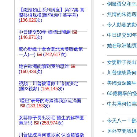
倒黴蛋兒和幸
【鐵證如山系列講座】第27集 實
無情的朱德遇
際移植規模(圖/視頻中英字幕)
(
196,626
次)
令人動容的動
中日建交50年 牆國出鬧劇
🖼️
中日建交50年
(
146,871
次)
她在歐洲能讀
驚心動魄！拿命闖北京美聯處第
一人(一)
🖼️
(
242,617
次)
女嬰脖子長出
她在歐洲能讀到我的思維
🖼️
(
160,439
次)
川普總統爲何
美國資深醫生
視頻：川普被逼做出這個決定
(圖/3視頻) (
155,145
次)
60億機率的
"啞巴"表哥的奇緣讓我淚流滿面
中共爲何怕美
🖼️
(
133,153
次)
女嬰脖子長出羽毛 醫生的解釋匪
今天八一！鄧
夷所思
🖼️
(
258,974
次)
另外空間我姐
川普總統爲何被抄家 保險箱被撬