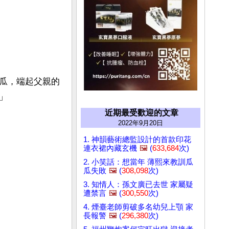
瓜，端起父親的
」
近期最受歡迎的文章
2022年9月20日
1. 神韻藝術總監設計的首款印花
連衣裙內藏玄機
🖼️
(
633,684
次)
2. 小笑話：想當年 薄熙來教訓瓜
瓜失敗
🖼️
(
308,098
次)
3. 知情人：孫文廣已去世 家屬疑
遭禁言
🖼️
(
300,550
次)
4. 煙臺老師剪破多名幼兒上顎 家
長報警
🖼️
(
296,380
次)