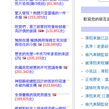
照片造假(圖/3視頻) (
83,365
次)
驚人發現！肉體只是靈魂的一件
衣服
🖼️
(
153,289
次)
歡迎您的留言
吃貨們，看三劍客狂吃曼哈頓最
高評價的披薩
🖼️▶️
(
131,851
次)
薄熙來聽江話
無師自通 猴媽媽用海姆立克法拯
救噎住的小猴
🖼️
(
106,689
次)
真準！老婆給
歷史的先聲─中共72年多前的承諾
偷汽車關監獄
(25)
🖼️
(
205,103
次)
被薄熙來咬爛
民國高官經歷的不可思議奇事
🖼️
小笑話：薄熙
(
201,342
次)
正視歷史：溫
神韻藝術總監設計的首款印花連
衣裙內藏玄機
🖼️
(
633,684
次)
讓狼吃青草的
全身癱瘓的我死而復生
🖼️
薄熙來死 江
(
189,825
次)
偷汽車關監獄
瞧精彩短片！現在找這樣一個好