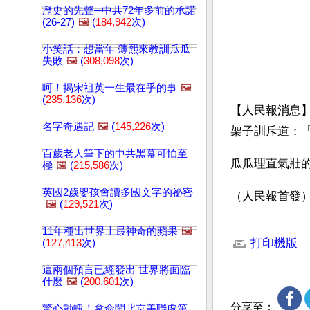
歷史的先聲─中共72年多前的承諾
(26-27)
🖼️
(
184,942
次)
小笑話：想當年 薄熙來教訓瓜瓜
失敗
🖼️
(
308,098
次)
呵！揭宋祖英一生最在乎的事
🖼️
(
235,136
次)
【人民報消息
名字奇遇記
🖼️
(
145,226
次)
架子訓斥道：
百歲老人筆下的中共黑幕可怕至
瓜瓜理直氣壯
極
🖼️
(
215,586
次)
英國2歲嬰孩會讀多國文字的祕密
（人民報首發
🖼️
(
129,521
次)
文章網址: http://w
11年種出世界上最神奇的蘋果
🖼️
打印機版
(
127,413
次)
這兩個預言已經發出 世界將面臨
什麼
🖼️
(
200,601
次)
分享至：
驚心動魄！拿命闖北京美聯處第