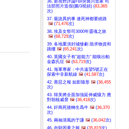
36. 新視野評論FBI突襲川普家 司
法部照片造假(圖/3視頻) (
83,365
次)
37. 最詭異的事 連死神都要繞路
🖼️
(
71,476
次)
38. 埃及女祭司3000年靈魂之旅
🖼️
(
68,729
次)
39. 各地重演封城慘劇 跪求物資和
跳樓
🖼️
(
65,241
次)
40. 英國女子有"超能力" 能嗅出帕
金森氏症
🖼️
(
63,719
次)
41. 海軍專家：中共遠望5號正在
探索中非新航線
🖼️
(
41,587
次)
42. 善惡之報 如影隨形
🖼️
(
36,455
次)
43. 韓美將全面加強延伸威懾力 應
對朝核威脅
🖼️
(
36,418
次)
44. 奸商死後轉生爲牛
🖼️
(
36,370
次)
45. 兩袖清風的于謙
🖼️
(
36,042
次)
46. 勿疑因果之報
🖼️
(
35,819
次)