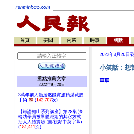
首頁
要聞
內幕
時事
幽默
2022年9月20日
小笑話：想當
重點推薦文章
華華
2022年9月20日
3萬年前人類居然能實施精湛截肢
手術
🖼️
(
142,707
次)
【鐵證如山系列講座】第28集 法
輪功學員被羣體滅絕的其它方式-
活人人體實驗 (圖/視頻中英字幕)
(
181,411
次)