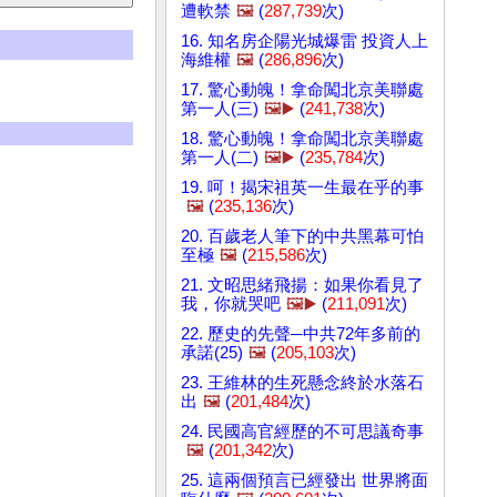
遭軟禁
🖼️
(
287,739
次)
16. 知名房企陽光城爆雷 投資人上
海維權
🖼️
(
286,896
次)
17. 驚心動魄！拿命闖北京美聯處
第一人(三)
🖼️▶️
(
241,738
次)
18. 驚心動魄！拿命闖北京美聯處
第一人(二)
🖼️▶️
(
235,784
次)
19. 呵！揭宋祖英一生最在乎的事
🖼️
(
235,136
次)
20. 百歲老人筆下的中共黑幕可怕
至極
🖼️
(
215,586
次)
21. 文昭思緒飛揚：如果你看見了
我，你就哭吧
🖼️▶️
(
211,091
次)
22. 歷史的先聲─中共72年多前的
承諾(25)
🖼️
(
205,103
次)
23. 王維林的生死懸念終於水落石
出
🖼️
(
201,484
次)
24. 民國高官經歷的不可思議奇事
🖼️
(
201,342
次)
25. 這兩個預言已經發出 世界將面