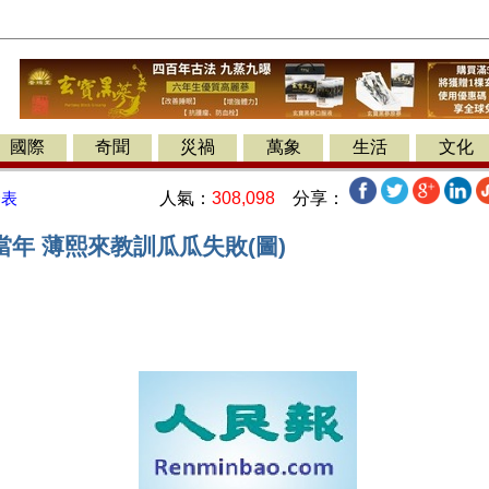
國際
奇聞
災禍
萬象
生活
文化
人氣：
308,098
分享：
發表
年 薄熙來教訓瓜瓜失敗(圖)