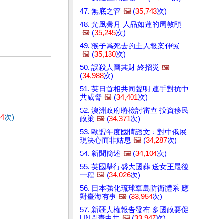
47. 無底之管
🖼️
(
35,743
次)
48. 光風霽月 人品如蓮的周敦頤
🖼️
(
35,245
次)
49. 猴子爲死去的主人報案伸冤
🖼️
(
35,180
次)
50. 誤殺人圖其財 終招災
🖼️
(
34,988
次)
51. 英日首相共同聲明 連手對抗中
共威脅
🖼️
(
34,401
次)
52. 澳洲政府將檢討審查 投資移民
94
次)
政策
🖼️
(
34,371
次)
53. 歐盟年度國情諮文：對中俄展
現決心而非姑息
🖼️
(
34,287
次)
54. 新聞簡述
🖼️
(
34,104
次)
55. 英國舉行盛大國葬 送女王最後
一程
🖼️
(
34,026
次)
56. 日本強化琉球羣島防衛體系 應
對臺海有事
🖼️
(
33,954
次)
57. 新疆人權報告發布 多國政要促
UN問責中共
🖼️
(
33,947
次)