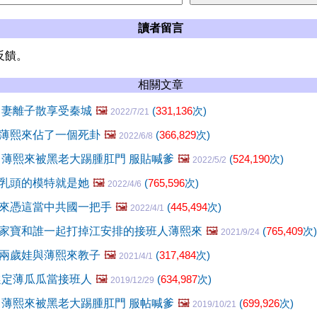
讀者留言
反饋。
相關文章
 妻離子散享受秦城
🖼️
(
331,136
次)
2022/7/21
薄熙來佔了一個死卦
🖼️
(
366,829
次)
2022/6/8
 薄熙來被黑老大踢腫肛門 服貼喊爹
🖼️
(
524,190
次)
2022/5/2
乳頭的模特就是她
🖼️
(
765,596
次)
2022/4/6
來憑這當中共國一把手
🖼️
(
445,494
次)
2022/4/1
家寶和誰一起打掉江安排的接班人薄熙來
🖼️
(
765,409
次)
2021/9/24
兩歲娃與薄熙來教子
🖼️
(
317,484
次)
2021/4/1
選定薄瓜瓜當接班人
🖼️
(
634,987
次)
2019/12/29
 薄熙來被黑老大踢腫肛門 服帖喊爹
🖼️
(
699,926
次)
2019/10/21