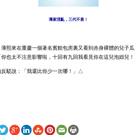
薄家淫亂，三代不衰！
】薄熙來在重慶一個著名賓館包房裏又看到赤身裸體的兒子瓜
「你也太不注意影響啦，十回有九回我看見你在這兒泡妞兒！
的反駁說：「我還比你少一次哪！」△
）
ww.renminbao.com/rmb/articles/2022/9/20/74902b.html