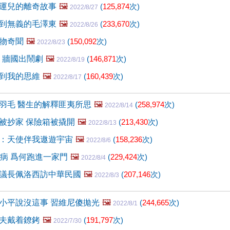
運兒的離奇故事
🖼️
(
125,874
次)
2022/8/27
到無義的毛澤東
🖼️
(
233,670
次)
2022/8/26
物奇聞
🖼️
(
150,092
次)
2022/8/23
 牆國出鬧劇
🖼️
(
146,871
次)
2022/8/19
到我的思維
🖼️
(
160,439
次)
2022/8/17
羽毛 醫生的解釋匪夷所思
🖼️
(
258,974
次)
2022/8/14
被抄家 保險箱被撬開
🖼️
(
213,430
次)
2022/8/13
：天使伴我遨遊宇宙
🖼️
(
158,236
次)
2022/8/6
怪病 爲何跑進一家門
🖼️
(
229,424
次)
2022/8/4
議長佩洛西訪中華民國
🖼️
(
207,146
次)
2022/8/3
小平說沒這事 習維尼傻拋光
🖼️
(
244,665
次)
2022/8/1
夫戴着鐐銬
🖼️
(
191,797
次)
2022/7/30