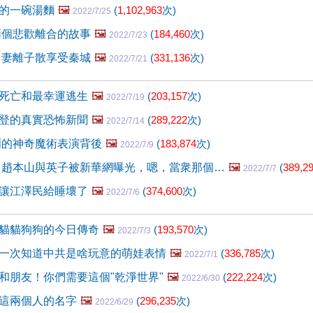
的一碗湯麵
🖼️
(
1,102,963
次)
2022/7/25
兩個悲歡離合的故事
🖼️
(
184,460
次)
2022/7/23
 妻離子散享受秦城
🖼️
(
331,136
次)
2022/7/21
死亡和最幸運逃生
🖼️
(
203,157
次)
2022/7/19
登的真實恐怖新聞
🖼️
(
289,222
次)
2022/7/14
爾的神奇魔術表演背後
🖼️
(
183,874
次)
2022/7/9
 趙本山與英子被新華網曝光，嗯，當衆那個…
🖼️
(
389,2
2022/7/7
讓江澤民給睡壞了
🖼️
(
374,600
次)
2022/7/6
貓貓狗狗的今日傳奇
🖼️
(
193,570
次)
2022/7/3
一次知道中共是啥玩意的萌娃表情
🖼️
(
336,785
次)
2022/7/1
和朋友！你們需要這個"乾淨世界"
🖼️
(
222,224
次)
2022/6/30
這兩個人的名字
🖼️
(
296,235
次)
2022/6/29