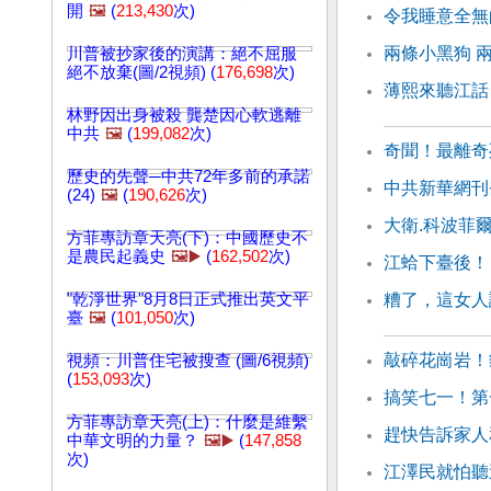
開
🖼️
(
213,430
次)
令我睡意全無
兩條小黑狗 
川普被抄家後的演講：絕不屈服
絕不放棄(圖/2視頻) (
176,698
次)
薄熙來聽江話
林野因出身被殺 龔楚因心軟逃離
中共
🖼️
(
199,082
次)
奇聞！最離奇
歷史的先聲─中共72年多前的承諾
中共新華網刊
(24)
🖼️
(
190,626
次)
大衛.科波菲
方菲專訪章天亮(下)：中國歷史不
是農民起義史
🖼️▶️
(
162,502
次)
江蛤下臺後！
"乾淨世界"8月8日正式推出英文平
糟了，這女人
臺
🖼️
(
101,050
次)
敲碎花崗岩！
視頻：川普住宅被搜查 (圖/6視頻)
(
153,093
次)
搞笑七一！第
方菲專訪章天亮(上)：什麼是維繫
趕快告訴家人
中華文明的力量？
🖼️▶️
(
147,858
次)
江澤民就怕聽