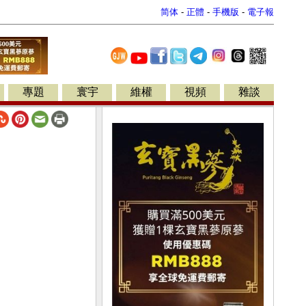
简体
-
正體
-
手機版
-
電子報
專題
寰宇
維權
視頻
雜談