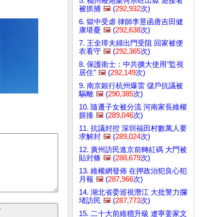
5. 福州鞭炮案何宗旺出獄 迎接者
被抓捕
🖼️
(
292,932
次)
6. 獄中受虐 律師李昱函唐吉田健
康堪憂
🖼️
(
292,638
次)
7. 王全璋夫婦出門受阻 回家被便
衣看守
🖼️
(
292,365
次)
8. 保護衛士：中共擴大使用"監視
居住"
🖼️
(
292,149
次)
9. 南京銀行杭州爆雷 儲戶抗議被
驅離
🖼️
(
290,385
次)
10. 隨遷子女被分流 河南家長維權
捱揍
🖼️
(
289,046
次)
11. 抗議封控 深圳福田村數萬人要
求解封
🖼️
(
289,024
次)
12. 廣州訪民進京前轉紅碼 大門被
貼封條
🖼️
(
288,679
次)
13. 維權網發佈 在押政治犯良心犯
月報
🖼️
(
287,966
次)
14. 湖北省委巡視潛江 大批警力攔
堵訪民
🖼️
(
287,773
次)
15. 二十大前維穩升級 遼寧姜家文