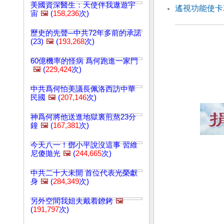
美國資深醫生：天使伴我遨遊宇
遙視功能使卡
宙
🖼️
(
158,236
次)
歷史的先聲─中共72年多前的承諾
(23)
🖼️
(
193,268
次)
60億機率的怪病 爲何跑進一家門
🖼️
(
229,424
次)
中共爲何怕美議長佩洛西訪中華
民國
🖼️
(
207,146
次)
神爲何將他送進地獄裏煎熬23分
鐘
🖼️
(
167,381
次)
今天八一！鄧小平說沒這事 習維
尼傻拋光
🖼️
(
244,665
次)
中共二十大未開 首位代表光榮獻
身
🖼️
(
284,349
次)
另外空間我姐夫戴着鐐銬
🖼️
(
191,797
次)