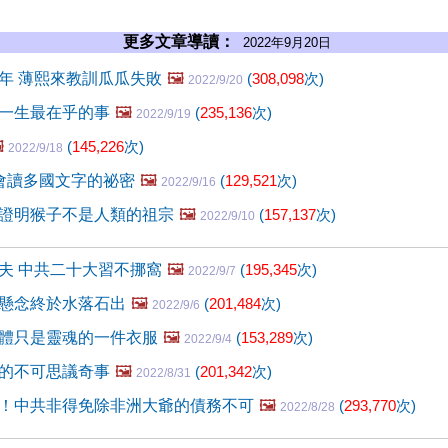
更多文章導讀：
2022年9月20日
年 薄熙來教訓瓜瓜失敗
🖼️
(
308,098
次)
2022/9/20
一生最在乎的事
🖼️
(
235,136
次)
2022/9/19
️
(
145,226
次)
2022/9/18
會讀多國文字的祕密
🖼️
(
129,521
次)
2022/9/16
證明猴子不是人類的祖宗
🖼️
(
157,137
次)
2022/9/10
夫 中共二十大習不挪窩
🖼️
(
195,345
次)
2022/9/7
懸念終於水落石出
🖼️
(
201,484
次)
2022/9/6
體只是靈魂的一件衣服
🖼️
(
153,289
次)
2022/9/4
的不可思議奇事
🖼️
(
201,342
次)
2022/8/31
！中共非得免除非洲大爺的債務不可
🖼️
(
293,770
次)
2022/8/28