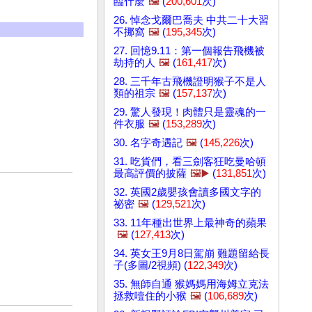
臨什麼
🖼️
(
200,601
次)
26. 悼念戈爾巴喬夫 中共二十大習
不挪窩
🖼️
(
195,345
次)
27. 回憶9.11：第一個報告飛機被
劫持的人
🖼️
(
161,417
次)
28. 三千年古飛機證明猴子不是人
類的祖宗
🖼️
(
157,137
次)
29. 驚人發現！肉體只是靈魂的一
件衣服
🖼️
(
153,289
次)
30. 名字奇遇記
🖼️
(
145,226
次)
31. 吃貨們，看三劍客狂吃曼哈頓
最高評價的披薩
🖼️▶️
(
131,851
次)
32. 英國2歲嬰孩會讀多國文字的
祕密
🖼️
(
129,521
次)
33. 11年種出世界上最神奇的蘋果
🖼️
(
127,413
次)
34. 英女王9月8日駕崩 難題留給長
子(多圖/2視頻) (
122,349
次)
35. 無師自通 猴媽媽用海姆立克法
拯救噎住的小猴
🖼️
(
106,689
次)