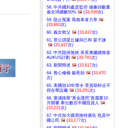
58. 中共國到處是監控 攝像頭數量
逾全球總數50%
🖼️
(
33,939
次)
59. 阻止冤案 爲無辜者力爭
🖼️
(
33,883
次)
60. 義女救父
🖼️
(
33,837
次)
61. 景公謂梁丘據與己和 晏子諫
🖼️
(
33,817
次)
62. 中共阻撓無效 美英澳繼續推進
AUKUS計劃
🖼️
(
33,781
次)
63. 新聞簡述
🖼️
(
33,617
次)
64. 善心修橋 躲死劫
🖼️
(
33,470
次)
65. 美國頒10年禁令 受資助科企不
得在華設廠
🖼️
(
33,291
次)
66. 塞浦路斯"黃金護照"貪腐案10
月開審 牽出數百中國投資人
🖼️
(
33,231
次)
67. 中共加大購買推特廣告 危及中
國公民
🖼️
(
33,177
次)
68. 新聞簡述
🖼️
(
33,064
次)