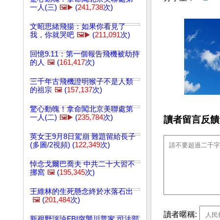
一人(三)
🖼️▶️
(
241,738
次)
文昭思緒飛揚：如果你看見了
我，你就哭吧
🖼️▶️
(
211,091
次)
回憶9.11：第一個報告飛機被劫持
的人
🖼️
(
161,417
次)
三千年古飛機證明猴子不是人類
的祖宗
🖼️
(
157,137
次)
驚心動魄！拿命闖北京美聯處第
一人(二)
🖼️▶️
(
235,784
次)
讀者留言反饋
英女王9月8日駕崩 難題留給長子
(多圖/2視頻) (
122,349
次)
悼念戈爾巴喬夫 中共二十大習不
挪窩
🖼️
(
195,345
次)
王維林的生死懸念終於水落石出
🖼️
(
201,484
次)
讀者暱稱:
新視野評論FBI突襲川普家 司法部