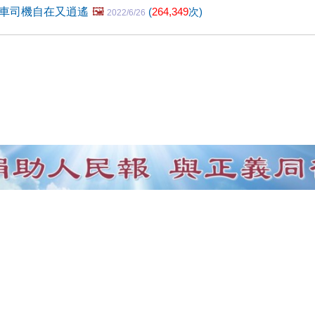
車司機自在又逍遙
🖼️
(
264,349
次)
2022/6/26