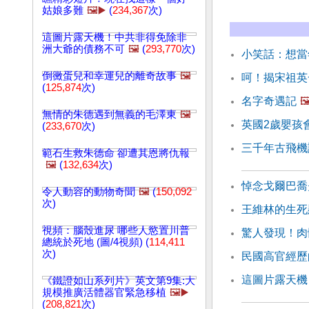
姑娘多難
🖼️▶️
(
234,367
次)
這圖片露天機！中共非得免除非
洲大爺的債務不可
🖼️
(
293,770
次)
小笑話：想當
倒黴蛋兒和幸運兒的離奇故事
🖼️
呵！揭宋祖英
(
125,874
次)
名字奇遇記
🖼
無情的朱德遇到無義的毛澤東
🖼️
英國2歲嬰孩
(
233,670
次)
三千年古飛機
範石生救朱德命 卻遭其恩將仇報
🖼️
(
132,634
次)
悼念戈爾巴喬
令人動容的動物奇聞
🖼️
(
150,092
次)
王維林的生死
視頻：腦殼進尿 哪些人慾置川普
驚人發現！肉
總統於死地 (圖/4視頻) (
114,411
次)
民國高官經歷
這圖片露天機
《鐵證如山系列片》英文第9集:大
規模推廣活體器官緊急移植
🖼️▶️
(
208,821
次)