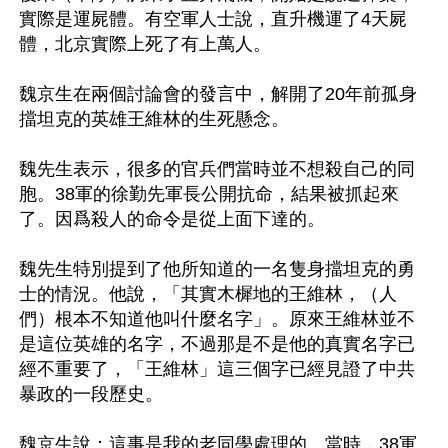
實際是運屍體。有空軍人士說，直升機運了4天屍
體，北京實際上死了有上萬人。

魏京生在兩個討論會的發言中，解開了20年前孤身
擋坦克的英雄王維林的生死懸念。

魏先生表示，很多的官兵們當時並不想殺自己的同
胞。38軍的徐勤先軍長公開抗命，結果被抓起來
了。因爲殺人的命令是從上面下達的。

魏先生特別提到了他所知道的一名隻身擋坦克的勇
士的情況。他說，「其實木樨地的王維林，（人
們）根本不知道他叫什麼名字」。原來王維林並不
是這位英雄的名字，不過那是不是他的真實名字已
經不重要了，「王維林」這三個字已經見證了中共
暴政的一段歷史。

魏京生說：這事是我的老同學處理的。當時，38軍