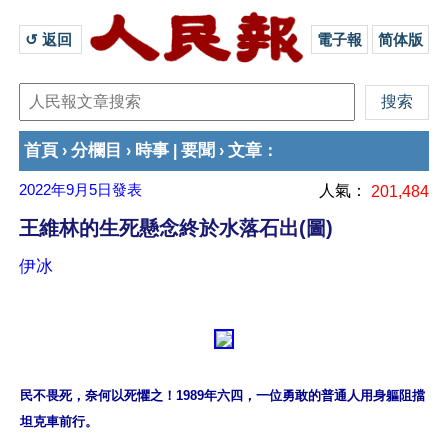
↺ 返回 
電子報
简体版
首頁
分欄目
時事
要聞
文章
›
›
|
›
：
2022年9月5日
發表
人氣：
201,484
王維林的生死懸念終於水落石出(圖)
伊冰
民不畏死，奈何以死懼之！1989年六四，一位勇敢的普通人用身軀阻擋