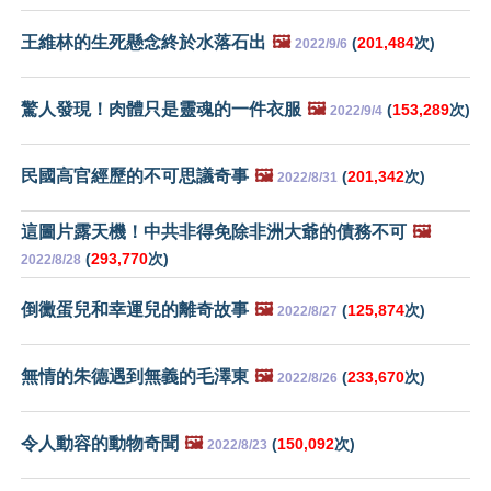
王維林的生死懸念終於水落石出
🖼️
(
201,484
次)
2022/9/6
驚人發現！肉體只是靈魂的一件衣服
🖼️
(
153,289
次)
2022/9/4
民國高官經歷的不可思議奇事
🖼️
(
201,342
次)
2022/8/31
這圖片露天機！中共非得免除非洲大爺的債務不可
🖼️
(
293,770
次)
2022/8/28
倒黴蛋兒和幸運兒的離奇故事
🖼️
(
125,874
次)
2022/8/27
無情的朱德遇到無義的毛澤東
🖼️
(
233,670
次)
2022/8/26
令人動容的動物奇聞
🖼️
(
150,092
次)
2022/8/23