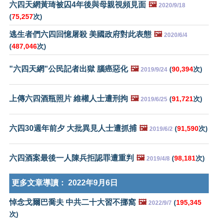
六四天網黃琦被囚4年後與母親視頻見面
🖼️
2020/9/18
(
75,257
次)
逃生者們六四回憶屠殺 美國政府對此表態
🖼️
2020/6/4
(
487,046
次)
"六四天網"公民記者出獄 腦癌惡化
🖼️
(
90,394
次)
2019/9/24
上傳六四酒瓶照片 維權人士遭刑拘
🖼️
(
91,721
次)
2019/6/25
六四30週年前夕 大批異見人士遭抓捕
🖼️
(
91,590
次)
2019/6/2
六四酒案最後一人陳兵拒認罪遭重判
🖼️
(
98,181
次)
2019/4/8
更多文章導讀：
2022年9月6日
悼念戈爾巴喬夫 中共二十大習不挪窩
🖼️
(
195,345
2022/9/7
次)