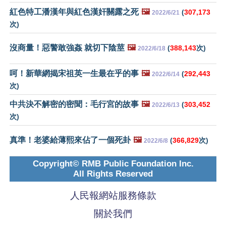
紅色特工潘漢年與紅色漢奸關露之死
🖼️
(
307,173
2022/6/21
次)
沒商量！惡警敢強姦 就切下陰莖
🖼️
(
388,143
次)
2022/6/18
呵！新華網揭宋祖英一生最在乎的事
🖼️
(
292,443
2022/6/14
次)
中共決不解密的密聞：毛行宮的故事
🖼️
(
303,452
2022/6/13
次)
真準！老婆給薄熙來佔了一個死卦
🖼️
(
366,829
次)
2022/6/8
Copyright© RMB Public Foundation Inc.
All Rights Reserved
人民報網站服務條款
關於我們