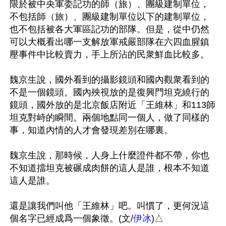
限於被中央軍委記功的師（旅）、團級建制單位，
不包括師（旅）、團級建制單位以下的建制單位，
也不包括被各大軍區記功的部隊。但是，從中仍然
可以大概看出哪一支解放軍戒嚴部隊在六四血腥鎮
壓事件中比較賣力，手上所沾的民衆鮮血比較多。

魏京生說，國外看到的攝影鏡頭和國內觀衆看到的
不是一個鏡頭。國內殃視放的是復興門坦克繞行的
鏡頭，國外放的是北京飯店附近「王維林」和113師
坦克對峙的瞬間。兩個地點同一個人，做了同樣的
事，知道內情的人才會發現差別在哪裏。

魏京生說，那時候，人身上什麼證件都不帶，你也
不知道擋坦克被碾成肉餅的這人是誰，根本不知道
這人是誰。

還是讓我們叫他「王維林」吧。叫慣了，更何況這
個名字已經成爲一個象徵。(文/
伊冰
)△
