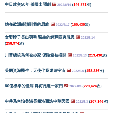
中日建交50年 牆國出鬧劇
🖼️
(
146,871
次)
2022/8/19
她在歐洲能讀到我的思維
🖼️
(
160,439
次)
2022/8/17
女嬰脖子長出羽毛 醫生的解釋匪夷所思
🖼️
2022/8/14
(
258,974
次)
川普總統爲何被抄家 保險箱被撬開
🖼️
(
213,430
次)
2022/8/13
美國資深醫生：天使伴我遨遊宇宙
🖼️
(
158,236
次)
2022/8/6
60億機率的怪病 爲何跑進一家門
🖼️
(
229,424
次)
2022/8/4
中共爲何怕美議長佩洛西訪中華民國
🖼️
(
207,146
次)
2022/8/3