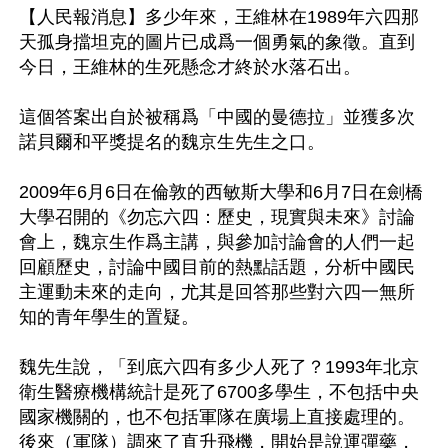
【人民報消息】多少年來，王維林在1989年六四那
天孤身擋坦克的圖片已成爲一個勇氣的象徵。直到
今日，王維林的生死懸念才終於水落石出。

這個答案出自於被稱爲「中國的曼德拉」並獲多次
諾貝爾和平獎提名的魏京生先生之口。

2009年6月6日在倫敦的西敏斯大學和6月7日在劍橋
大學召開的《勿忘六四：歷史，現實與未來》討論
會上，魏京生作爲主講，與參加討論會的人們一起
回顧歷史，討論中國目前的熱點話題，分析中國民
主運動未來的走向，尤其是回答那些對六四一無所
知的青年學生的置疑。

魏先生說，「到底六四有多少人死了？1993年北京
衛生醫療機構統計是死了6700多學生，不包括中央
國家機關的，也不包括軍隊在廣場上直接處理的。
後來（軍隊）調來了直升飛機，開始是說運彈藥，