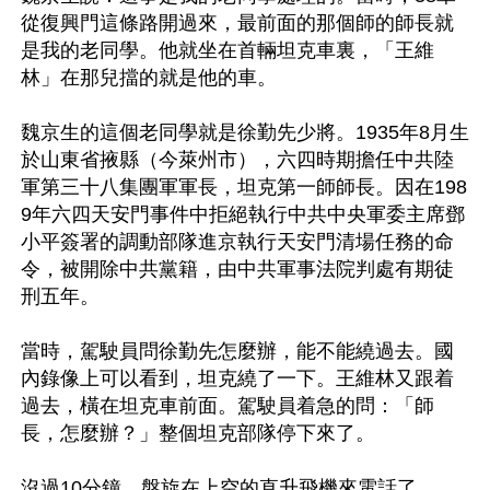
從復興門這條路開過來，最前面的那個師的師長就
是我的老同學。他就坐在首輛坦克車裏，「王維
林」在那兒擋的就是他的車。

魏京生的這個老同學就是徐勤先少將。1935年8月生
於山東省掖縣（今萊州市），六四時期擔任中共陸
軍第三十八集團軍軍長，坦克第一師師長。因在198
9年六四天安門事件中拒絕執行中共中央軍委主席鄧
小平簽署的調動部隊進京執行天安門清場任務的命
令，被開除中共黨籍，由中共軍事法院判處有期徒
刑五年。

當時，駕駛員問徐勤先怎麼辦，能不能繞過去。國
內錄像上可以看到，坦克繞了一下。王維林又跟着
過去，橫在坦克車前面。駕駛員着急的問：「師
長，怎麼辦？」整個坦克部隊停下來了。

沒過10分鐘，盤旋在上空的直升飛機來電話了，