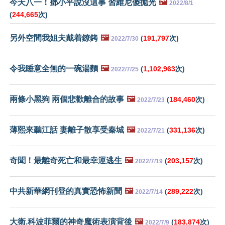
今天八一！鄧小平說沒這事 習維尼傻拋光
🖼️
2022/8/1
(
244,665
次)
另外空間我姐夫戴着鐐銬
🖼️
(
191,797
次)
2022/7/30
令我睡意全無的一碗湯麵
🖼️
(
1,102,963
次)
2022/7/25
兩條小黑狗 兩個悲歡離合的故事
🖼️
(
184,460
次)
2022/7/23
薄熙來聽江話 妻離子散享受秦城
🖼️
(
331,136
次)
2022/7/21
奇聞！最離奇死亡和最幸運逃生
🖼️
(
203,157
次)
2022/7/19
中共新華網刊登的真實恐怖新聞
🖼️
(
289,222
次)
2022/7/14
大衛.科波菲爾的神奇魔術表演背後
🖼️
(
183,874
次)
2022/7/9