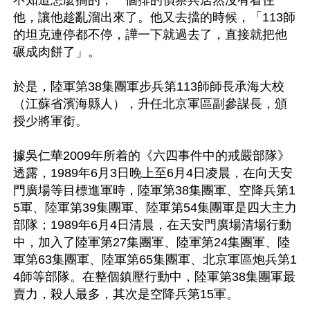
不知道怎麼搞的，一個排的偵察兵居然沒有看住
他，讓他趁亂溜出來了。他又去擋的時候，「113師
的坦克連停都不停，譁一下就過去了，直接就把他
碾成肉餅了」。

於是，陸軍第38集團軍步兵第113師師長承海大校
（江蘇省濱海縣人），升任北京軍區副參謀長，頒
授少將軍銜。

據吳仁華2009年所着的《六四事件中的戒嚴部隊》
透露，1989年6月3日晚上至6月4日凌晨，在向天安
門廣場等目標進軍時，陸軍第38集團軍、空降兵第1
5軍、陸軍第39集團軍、陸軍第54集團軍是四大主力
部隊；1989年6月4日清晨，在天安門廣場清場行動
中，加入了陸軍第27集團軍、陸軍第24集團軍、陸
軍第63集團軍、陸軍第65集團軍、北京軍區炮兵第1
4師等部隊。在整個鎮壓行動中，陸軍第38集團軍最
賣力，殺人最多，其次是空降兵第15軍。
