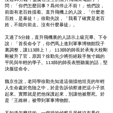
問：「你們怎麼回事？爲何停止不前！」他們說，
前面有老百姓擋着。直升飛機上的人說，「什麼老
百姓，是暴徒！」徐勤先說，「我看了確實是老百
姓，不能向前走。沒有什麼暴徒」。

又過了5分鐘，直升飛機裏的人請示上級完畢。下令
說：「首長命令了，你們馬上進到軍事博物館院子
裏調整，讓113師上！」 113師的師長於承海大校剛
剛被升了官，原因？徐勤先少將拒絕殺手無寸鐵的
平民與年輕的學子。113師的師長表態聽黨的話，堅
決服從命令。

魏京生說，老同學徐勤先知道這個擋他坦克的年輕
人生命處於危險之中，於是告訴偵察連把這小子抓
起來。實際就是把他保護起來，別讓他被壓死。於
是「王維林」被帶到軍事博物館。
