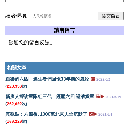
讀者暱稱:
讀者留言
歡迎您的留言反饋。
相關文章：
血染的六四！逃生者們回憶33年前的屠殺
🖼️
2022/6/2
(
223,336
次)
新唐人採訪軍隊紅三代：經歷六四 認清黨軍
🖼️▶️
2021/6/19
(
262,692
次)
真觀點：六四後, 1000萬北京人全沉默了
🖼️▶️
2021/6/4
(
166,226
次)