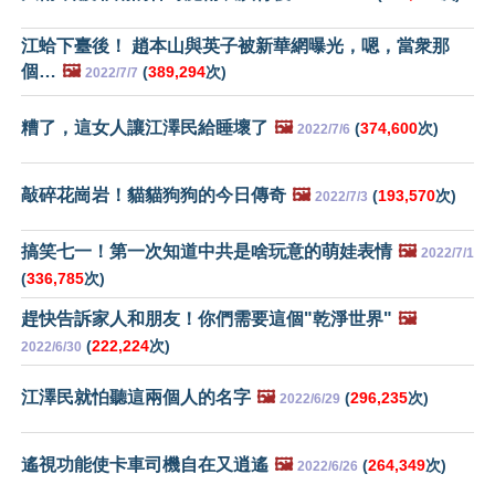
江蛤下臺後！ 趙本山與英子被新華網曝光，嗯，當衆那
個…
🖼️
(
389,294
次)
2022/7/7
糟了，這女人讓江澤民給睡壞了
🖼️
(
374,600
次)
2022/7/6
敲碎花崗岩！貓貓狗狗的今日傳奇
🖼️
(
193,570
次)
2022/7/3
搞笑七一！第一次知道中共是啥玩意的萌娃表情
🖼️
2022/7/1
(
336,785
次)
趕快告訴家人和朋友！你們需要這個"乾淨世界"
🖼️
(
222,224
次)
2022/6/30
江澤民就怕聽這兩個人的名字
🖼️
(
296,235
次)
2022/6/29
遙視功能使卡車司機自在又逍遙
🖼️
(
264,349
次)
2022/6/26