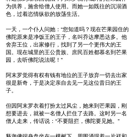
为供养，施舍给僧人使用。而她一如既往的沉溺酒
色，过着恣情纵欲的放荡生活。

一天，一个仆人问她：“您知道吗？现在芒果园住的
佛陀原来是净饭王的王子，名叫乔达摩悉达多。他
舍弃王位，出家修行，找到了另一个更伟大的王
国。现在城里的王公贵族、庶民百姓都慕名到芒果
园，去听佛陀说法呢！”

阿末罗觉得有权有钱有地位的王子放弃一切去出家
很是新奇，于是决定亲自去见一见这位昔日的王
子。

但因阿末罗衣着打扮太过风尘，她来到芒果园，刚
想要进去，就被一名僧人拦住了去路。这时另一名
僧人走来，传话说：“不要阻拦，佛陀要见她。”

释迦佛端身盘坐在一棵树下，周围涌现着一片祥和