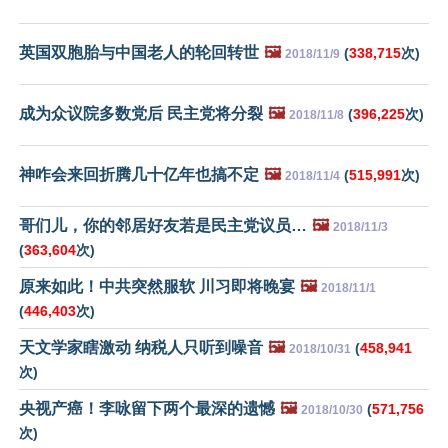
英国双胞胎与中国老人的轮回转世
🖼️
(
338,715
次)
2018/11/9
成为众议院多数党后 民主党将分裂
🖼️
(
396,225
次)
2018/11/8
神咋会来回折腾几十亿年也搞不定
🖼️
(
515,991
次)
2018/11/4
哥们儿，你的邻居好友若是民主党议员…
🖼️
2018/11/3
(
363,604
次)
原来如此！中共突然服软 川习即将晚宴
🖼️
2018/11/1
(
446,403
次)
天文学家瞎激动 纳税人只听到噪音
🖼️
(
458,941
2018/10/31
次)
央视产癌！李咏留下两个最深的遗憾
🖼️
(
571,756
2018/10/30
次)