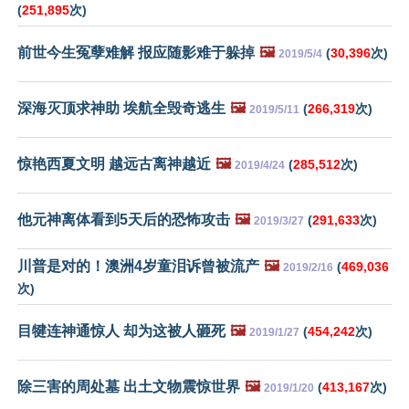
(
251,895
次)
前世今生冤孽难解 报应随影难于躲掉
🖼️
(
30,396
次)
2019/5/4
深海灭顶求神助 埃航全毁奇逃生
🖼️
(
266,319
次)
2019/5/11
惊艳西夏文明 越远古离神越近
🖼️
(
285,512
次)
2019/4/24
他元神离体看到5天后的恐怖攻击
🖼️
(
291,633
次)
2019/3/27
川普是对的！澳洲4岁童泪诉曾被流产
🖼️
(
469,036
2019/2/16
次)
目犍连神通惊人 却为这被人砸死
🖼️
(
454,242
次)
2019/1/27
除三害的周处墓 出土文物震惊世界
🖼️
(
413,167
次)
2019/1/20