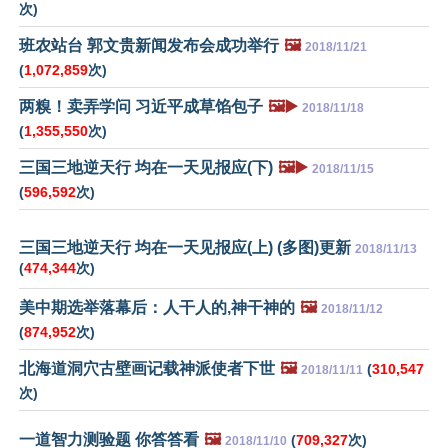
次)
班农站台 郭文贵新闻发布会成功举行
🖼️
2018/11/21
(
1,072,859
次)
两糗！卖弄学问 习近平成草馅包子
🖼️▶️
2018/11/18
(
1,355,550
次)
三国三地逆天行 均在一天见报应(下)
🖼️▶️
2018/11/15
(
596,592
次)
三国三地逆天行 均在一天见报应(上) (多图)更新
2018/11/13
(
474,344
次)
美中期选举落幕后：人干人的,神干神的
🖼️
2018/11/12
(
874,952
次)
北海道洞穴古壁画记载神派使者下世
🖼️
(
310,547
2018/11/11
次)
一道智力测验题 你答答看
🖼️
(
709,327
次)
2018/11/10