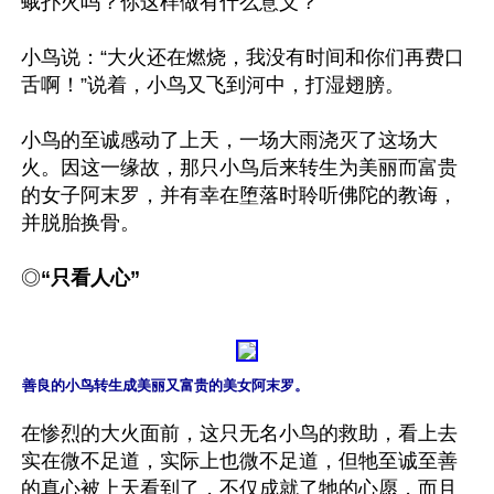
蛾扑火吗？你这样做有什么意义？”

小鸟说：“大火还在燃烧，我没有时间和你们再费口
舌啊！”说着，小鸟又飞到河中，打湿翅膀。

小鸟的至诚感动了上天，一场大雨浇灭了这场大
火。因这一缘故，那只小鸟后来转生为美丽而富贵
的女子阿末罗，并有幸在堕落时聆听佛陀的教诲，
并脱胎换骨。

◎
“只看人心”
善良的小鸟转生成美丽又富贵的美女阿末罗。
在惨烈的大火面前，这只无名小鸟的救助，看上去
实在微不足道，实际上也微不足道，但牠至诚至善
的真心被上天看到了，不仅成就了牠的心愿，而且