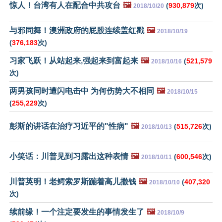
惊人！台湾有人在配合中共攻台
🖼️
(
930,879
次)
2018/10/20
与邪同舞！澳洲政府的屁股连续盖红戳
🖼️
2018/10/19
(
376,183
次)
习家飞跃！从站起来,强起来到富起来
🖼️
(
521,579
2018/10/16
次)
两男孩同时遭闪电击中 为何伤势大不相同
🖼️
2018/10/15
(
255,229
次)
彭斯的讲话在治疗习近平的"性病"
🖼️
(
515,726
次)
2018/10/13
小笑话：川普见到习露出这种表情
🖼️
(
600,546
次)
2018/10/11
川普英明！老鳄索罗斯蹦着高儿撒钱
🖼️
(
407,320
2018/10/10
次)
续前缘！一个注定要发生的事情发生了
🖼️
2018/10/9