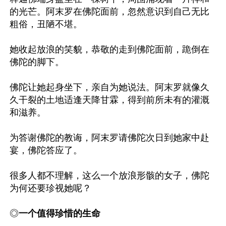
的光芒。阿末罗在佛陀面前，忽然意识到自己无比
粗俗，丑陋不堪。

她收起放浪的笑貌，恭敬的走到佛陀面前，跪倒在
佛陀的脚下。

佛陀让她起身坐下，亲自为她说法。阿末罗就像久
久干裂的土地适逢天降甘霖，得到前所未有的灌溉
和滋养。

为答谢佛陀的教诲，阿末罗请佛陀次日到她家中赴
宴，佛陀答应了。

很多人都不理解，这么一个放浪形骸的女子，佛陀
为何还要珍视她呢？

◎
一个值得珍惜的生命