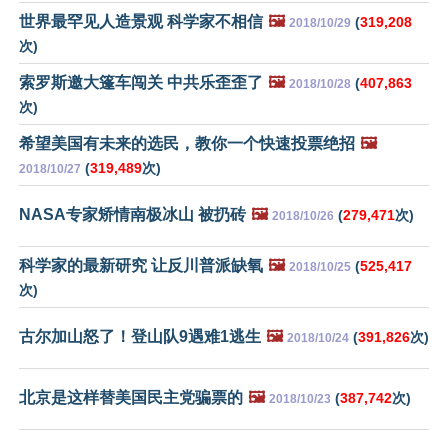
世界最罕见人造景观 科学家不相信
🖼️
(
319,208
2018/10/29
次)
索罗斯邀大篷车闯关 中共乐歪歪了
🖼️
(
407,863
2018/10/28
次)
希望美国有未来的选民，教你一个快速投票绝招
🖼️
(
319,489
次)
2018/10/27
NASA专家矫情南极冰山 被扔砖
🖼️
(
279,471
次)
2018/10/26
科学家的最新研究 让反川普派缺氧
🖼️
(
525,417
2018/10/25
次)
古尔加山怒了！登山队9遇难1逃生
🖼️
(
391,826
次)
2018/10/24
北京是这样替美国民主党骗票的
🖼️
(
387,742
次)
2018/10/23