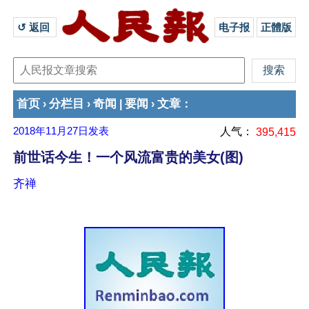
↺ 返回 
电子报
正體版
首页
分栏目
奇闻
要闻
文章
›
›
|
›
：
2018年11月27日
发表
人气：
395,415
前世话今生！一个风流富贵的美女(图)
齐禅