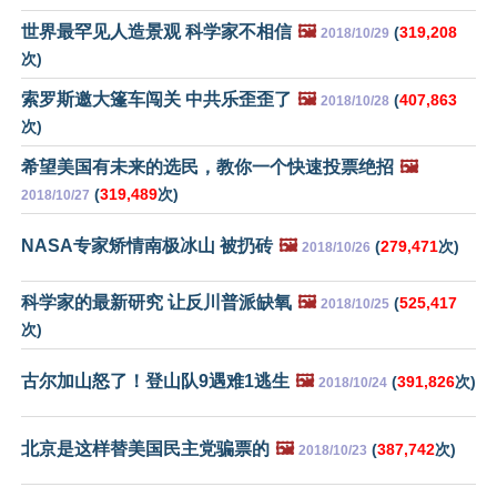
世界最罕见人造景观 科学家不相信
🖼️
(
319,208
2018/10/29
次)
索罗斯邀大篷车闯关 中共乐歪歪了
🖼️
(
407,863
2018/10/28
次)
希望美国有未来的选民，教你一个快速投票绝招
🖼️
(
319,489
次)
2018/10/27
NASA专家矫情南极冰山 被扔砖
🖼️
(
279,471
次)
2018/10/26
科学家的最新研究 让反川普派缺氧
🖼️
(
525,417
2018/10/25
次)
古尔加山怒了！登山队9遇难1逃生
🖼️
(
391,826
次)
2018/10/24
北京是这样替美国民主党骗票的
🖼️
(
387,742
次)
2018/10/23