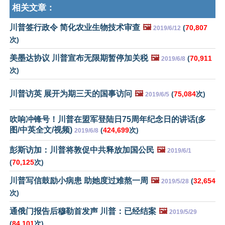
相关文章：
川普签行政令 简化农业生物技术审查
🖼️
(
70,807
2019/6/12
次)
美墨达协议 川普宣布无限期暂停加关税
🖼️
(
70,911
2019/6/8
次)
川普访英 展开为期三天的国事访问
🖼️
(
75,084
次)
2019/6/5
吹响冲锋号！川普在盟军登陆日75周年纪念日的讲话(多
图/中英全文/视频)
(
424,699
次)
2019/6/8
彭斯访加：川普将敦促中共释放加国公民
🖼️
2019/6/1
(
70,125
次)
川普写信鼓励小病患 助她度过难熬一周
🖼️
(
32,654
2019/5/28
次)
通俄门报告后穆勒首发声 川普：已经结案
🖼️
2019/5/29
(
84,101
次)