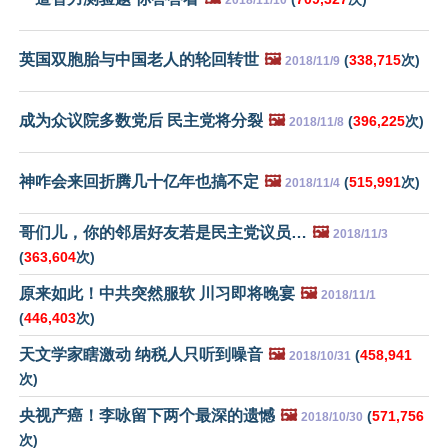
英国双胞胎与中国老人的轮回转世
🖼️
(
338,715
次)
2018/11/9
成为众议院多数党后 民主党将分裂
🖼️
(
396,225
次)
2018/11/8
神咋会来回折腾几十亿年也搞不定
🖼️
(
515,991
次)
2018/11/4
哥们儿，你的邻居好友若是民主党议员…
🖼️
2018/11/3
(
363,604
次)
原来如此！中共突然服软 川习即将晚宴
🖼️
2018/11/1
(
446,403
次)
天文学家瞎激动 纳税人只听到噪音
🖼️
(
458,941
2018/10/31
次)
央视产癌！李咏留下两个最深的遗憾
🖼️
(
571,756
2018/10/30
次)