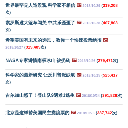
世界最罕见人造景观 科学家不相信
🖼️
(
319,208
2018/10/29
次)
索罗斯邀大篷车闯关 中共乐歪歪了
🖼️
(
407,863
2018/10/28
次)
希望美国有未来的选民，教你一个快速投票绝招
🖼️
(
319,489
次)
2018/10/27
NASA专家矫情南极冰山 被扔砖
🖼️
(
279,471
次)
2018/10/26
科学家的最新研究 让反川普派缺氧
🖼️
(
525,417
2018/10/25
次)
古尔加山怒了！登山队9遇难1逃生
🖼️
(
391,826
次)
2018/10/24
北京是这样替美国民主党骗票的
🖼️
(
387,742
次)
2018/10/23