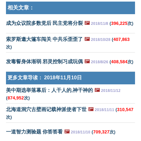
相关文章：
成为众议院多数党后 民主党将分裂
🖼️
(
396,225
次)
2018/11/8
索罗斯邀大篷车闯关 中共乐歪歪了
🖼️
(
407,863
2018/10/28
次)
发毒誓身体渐弱 邪灵控制习成玩偶
🖼️
(
408,584
次)
2018/8/26
更多文章导读：
2018年11月10日
美中期选举落幕后：人干人的,神干神的
🖼️
2018/11/12
(
874,952
次)
北海道洞穴古壁画记载神派使者下世
🖼️
(
310,547
2018/11/11
次)
一道智力测验题 你答答看
🖼️
(
709,327
次)
2018/11/10