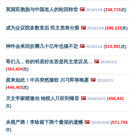
英国双胞胎与中国老人的轮回转世
🖼️
(
338,715
次)
2018/11/9
成为众议院多数党后 民主党将分裂
🖼️
(
396,225
次)
2018/11/8
神咋会来回折腾几十亿年也搞不定
🖼️
(
515,991
次)
2018/11/4
哥们儿，你的邻居好友若是民主党议员…
🖼️
2018/11/3
(
363,604
次)
原来如此！中共突然服软 川习即将晚宴
🖼️
2018/11/1
(
446,403
次)
天文学家瞎激动 纳税人只听到噪音
🖼️
(
458,941
2018/10/31
次)
央视产癌！李咏留下两个最深的遗憾
🖼️
(
571,756
2018/10/30
次)