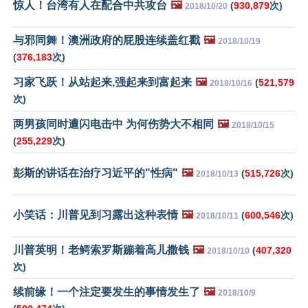
惊人！台湾有人在配合中共攻台
🖼️
(
930,879
次)
2018/10/20
与邪同舞！澳洲政府的屁股连续盖红戳
🖼️
2018/10/19
(
376,183
次)
习家飞跃！从站起来,强起来到富起来
🖼️
(
521,579
2018/10/16
次)
两男孩同时遭闪电击中 为何伤势大不相同
🖼️
2018/10/15
(
255,229
次)
彭斯的讲话在治疗习近平的"性病"
🖼️
(
515,726
次)
2018/10/13
小笑话：川普见到习露出这种表情
🖼️
(
600,546
次)
2018/10/11
川普英明！老鳄索罗斯蹦着高儿撒钱
🖼️
(
407,320
2018/10/10
次)
续前缘！一个注定要发生的事情发生了
🖼️
2018/10/9