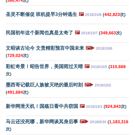
(
590,474
次)
圣灵不断催促 班机提早3分钟逃生
🖼️
(
442,823
次)
2018/10/8
民国初年这个新闻也真是太奇了
🖼️
(
349,663
次)
2018/10/7
文昭谈古论今 文贵精彩预言中国未来
🖼️▶️
2018/10/6
(
729,024
次)
彩虹奇景！昭告世界，美国雨过天晴
🖼️
(
310,668
2018/10/5
次)
墨西哥记载巨人族被灭绝的最后时刻
🖼️▶️
2018/10/2
(
491,684
次)
新华网泄天机！国殇日看中共窃国
🖼️
(
924,843
次)
2018/10/1
马云还没死哪，新华网谈其身后事
🖼️▶️
(
1,183,316
2018/9/30
次)