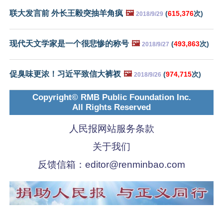
联大发言前 外长王毅突抽羊角疯
🖼️
(
615,376
次)
2018/9/29
现代天文学家是一个很悲惨的称号
🖼️
(
493,863
次)
2018/9/27
促臭味更浓！习近平致信大裤衩
🖼️
(
974,715
次)
2018/9/26
Copyright© RMB Public Foundation Inc.
All Rights Reserved
人民报网站服务条款
关于我们
反馈信箱：
editor@renminbao.com