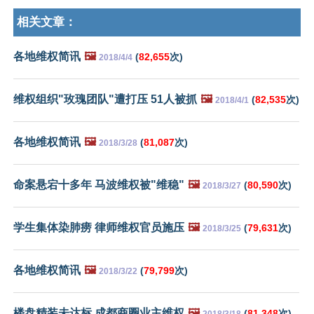
相关文章：
各地维权简讯
🖼️
(
82,655
次)
2018/4/4
维权组织"玫瑰团队"遭打压 51人被抓
🖼️
(
82,535
次)
2018/4/1
各地维权简讯
🖼️
(
81,087
次)
2018/3/28
命案悬宕十多年 马波维权被"维稳"
🖼️
(
80,590
次)
2018/3/27
学生集体染肺痨 律师维权官员施压
🖼️
(
79,631
次)
2018/3/25
各地维权简讯
🖼️
(
79,799
次)
2018/3/22
楼盘精装未达标 成都商圈业主维权
🖼️
(
81,348
次)
2018/3/18