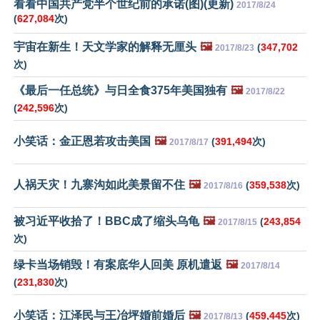
看看中国共产党半个世纪前的承诺(图)(更新)
2017/8/24
(
627,084
次)
宇宙在新生！天文学家的解释无厘头
🖼️
(
347,702
2017/8/23
次)
《最后一任总统》与日全食375年美国独有
🖼️
2017/8/22
(
242,596
次)
小笑话：金正恩若攻击美国
🖼️
(
391,494
次)
2017/8/17
人祸天灾！九寨沟如此美景留不住
🖼️
(
359,538
次)
2017/8/16
被习近平收拾了！BBC成了缩头乌龟
🖼️
(
243,854
2017/8/15
次)
绿卡当场销毁！有案底华人回美 原机遣返
🖼️
2017/8/14
(
231,830
次)
小笑话：江泽民与王冶坪婚前婚后
🖼️
(
459,445
次)
2017/8/13