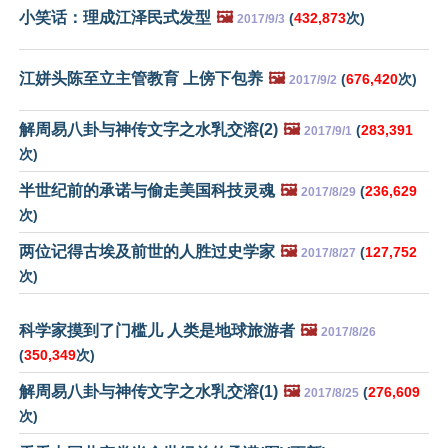
小笑话：理成江泽民式发型
🖼️
(
432,873
次)
2017/9/3
江姘头陈至立主管教育 上傍下包养
🖼️
(
676,420
次)
2017/9/2
解周易八卦与神传文字之水乳交溶(2)
🖼️
(
283,391
2017/9/1
次)
半世纪前的承诺与偷走美国科技灵魂
🖼️
(
236,629
2017/8/29
次)
两位记得古埃及前世的人胜过史学家
🖼️
(
127,752
2017/8/27
次)
科学家摸到了门槛儿 人类是地球旅游者
🖼️
2017/8/26
(
350,349
次)
解周易八卦与神传文字之水乳交溶(1)
🖼️
(
276,609
2017/8/25
次)