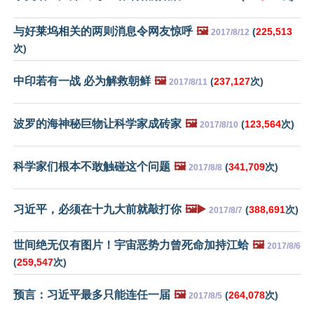
与好莱坞相关的两则消息令网友惊呼
🖼️
(
225,513
2017/8/12
次)
中印若有一战 必为解救朝鲜
🖼️
(
237,127
次)
2017/8/11
波罗的海神秘巨物让科学家成砖家
🖼️
(
123,564
次)
2017/8/10
科学家们根本不敢触碰这个问题
🖼️
(
341,709
次)
2017/8/8
习近平，必须在十九大前就敲打你
🖼️▶️
(
388,691
次)
2017/8/7
世间绝无仅有图片！宇宙恶势力曾死命加持江蛤
🖼️
2017/8/6
(
259,547
次)
预言：习近平最多只能连任一届
🖼️
(
264,078
次)
2017/8/5