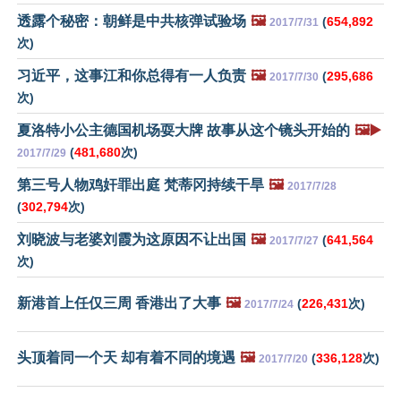
透露个秘密：朝鲜是中共核弹试验场
🖼️
(
654,892
2017/7/31
次)
习近平，这事江和你总得有一人负责
🖼️
(
295,686
2017/7/30
次)
夏洛特小公主德国机场耍大牌 故事从这个镜头开始的
🖼️▶️
(
481,680
次)
2017/7/29
第三号人物鸡奸罪出庭 梵蒂冈持续干旱
🖼️
2017/7/28
(
302,794
次)
刘晓波与老婆刘霞为这原因不让出国
🖼️
(
641,564
2017/7/27
次)
新港首上任仅三周 香港出了大事
🖼️
(
226,431
次)
2017/7/24
头顶着同一个天 却有着不同的境遇
🖼️
(
336,128
次)
2017/7/20