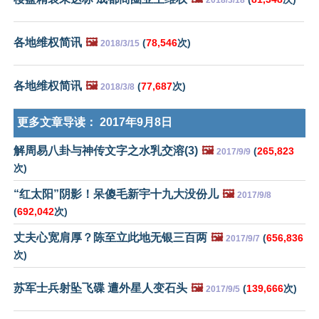
各地维权简讯
🖼️
(
78,546
次)
2018/3/15
各地维权简讯
🖼️
(
77,687
次)
2018/3/8
更多文章导读：
2017年9月8日
解周易八卦与神传文字之水乳交溶(3)
🖼️
(
265,823
2017/9/9
次)
“红太阳”阴影！呆傻毛新宇十九大没份儿
🖼️
2017/9/8
(
692,042
次)
丈夫心宽肩厚？陈至立此地无银三百两
🖼️
(
656,836
2017/9/7
次)
苏军士兵射坠飞碟 遭外星人变石头
🖼️
(
139,666
次)
2017/9/5