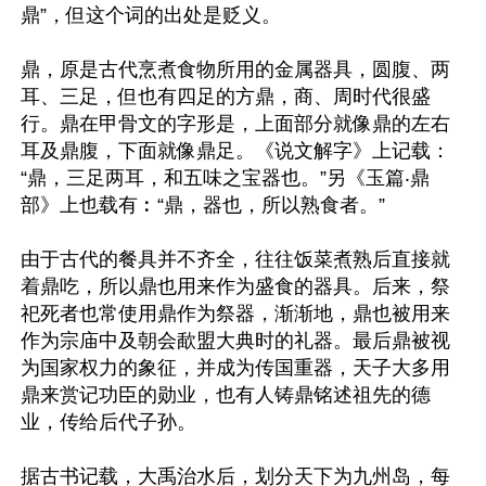
鼎”，但这个词的出处是贬义。

鼎，原是古代烹煮食物所用的金属器具，圆腹、两
耳、三足，但也有四足的方鼎，商、周时代很盛
行。鼎在甲骨文的字形是，上面部分就像鼎的左右
耳及鼎腹，下面就像鼎足。《说文解字》上记载：
“鼎，三足两耳，和五味之宝器也。”另《玉篇‧鼎
部》上也载有︰“鼎，器也，所以熟食者。”

由于古代的餐具并不齐全，往往饭菜煮熟后直接就
着鼎吃，所以鼎也用来作为盛食的器具。后来，祭
祀死者也常使用鼎作为祭器，渐渐地，鼎也被用来
作为宗庙中及朝会歃盟大典时的礼器。最后鼎被视
为国家权力的象征，并成为传国重器，天子大多用
鼎来赏记功臣的勋业，也有人铸鼎铭述祖先的德
业，传给后代子孙。

据古书记载，大禹治水后，划分天下为九州岛，每