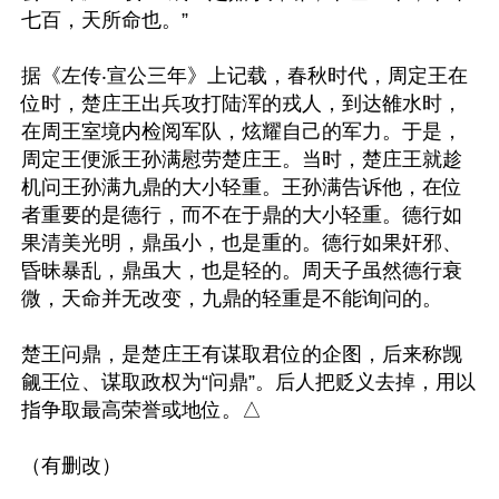
七百，天所命也。”

据《左传‧宣公三年》上记载，春秋时代，周定王在
位时，楚庄王出兵攻打陆浑的戎人，到达雒水时，
在周王室境内检阅军队，炫耀自己的军力。于是，
周定王便派王孙满慰劳楚庄王。当时，楚庄王就趁
机问王孙满九鼎的大小轻重。王孙满告诉他，在位
者重要的是德行，而不在于鼎的大小轻重。德行如
果清美光明，鼎虽小，也是重的。德行如果奸邪、
昏昧暴乱，鼎虽大，也是轻的。周天子虽然德行衰
微，天命并无改变，九鼎的轻重是不能询问的。

楚王问鼎，是楚庄王有谋取君位的企图，后来称觊
觎王位、谋取政权为“问鼎”。后人把贬义去掉，用以
指争取最高荣誉或地位。△
