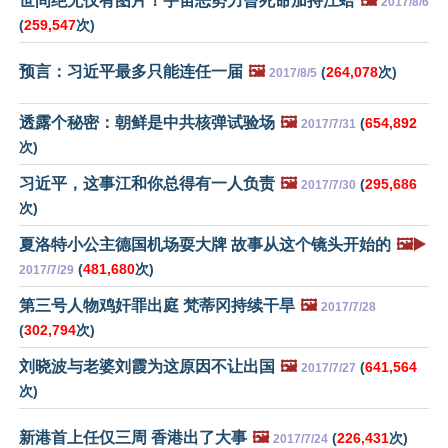
世间绝无仅有图片！宇宙恶势力曾死命加持江蛤
🖼️
2017/8/6
(
259,547
次)
预言：习近平最多只能连任一届
🖼️
(
264,078
次)
2017/8/5
透露个秘密：朝鲜是中共核弹试验场
🖼️
(
654,892
2017/7/31
次)
习近平，这事江和你总得有一人负责
🖼️
(
295,686
2017/7/30
次)
夏洛特小公主德国机场耍大牌 故事从这个镜头开始的
🖼️▶️
(
481,680
次)
2017/7/29
第三号人物鸡奸罪出庭 梵蒂冈持续干旱
🖼️
2017/7/28
(
302,794
次)
刘晓波与老婆刘霞为这原因不让出国
🖼️
(
641,564
2017/7/27
次)
新港首上任仅三周 香港出了大事
🖼️
(
226,431
次)
2017/7/24