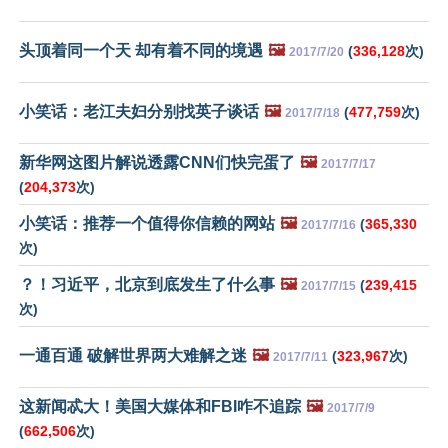
头顶着同一个天 却有着不同的境遇
🖼️
(
336,128
次)
2017/7/20
小笑话：老江夫妇分别找英子谈话
🖼️
(
477,759
次)
2017/7/18
新华网这图片解说透露CNN们快完蛋了
🖼️
2017/7/17
(
204,373
次)
小笑话：推荐一个值得你信赖的网站
🖼️
(
365,330
2017/7/16
次)
？！习近平，北京到底发生了什么事
🖼️
(
239,415
2017/7/15
次)
一通百通 破解世界两大难解之迷
🖼️
(
323,967
次)
2017/7/11
这新闻忒大！美国大媒体和FBI咋不追踪
🖼️
2017/7/9
(
662,506
次)