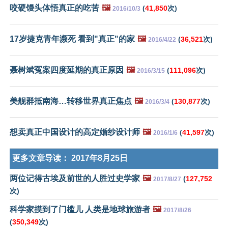
咬硬馒头体悟真正的吃苦
🖼️
(
41,850
次)
2016/10/3
17岁捷克青年濒死 看到"真正"的家
🖼️
(
36,521
次)
2016/4/22
聂树斌冤案四度延期的真正原因
🖼️
(
111,096
次)
2016/3/15
美舰群抵南海…转移世界真正焦点
🖼️
(
130,877
次)
2016/3/4
想卖真正中国设计的高定婚纱设计师
🖼️
(
41,597
次)
2016/1/6
更多文章导读：
2017年8月25日
两位记得古埃及前世的人胜过史学家
🖼️
(
127,752
2017/8/27
次)
科学家摸到了门槛儿 人类是地球旅游者
🖼️
2017/8/26
(
350,349
次)