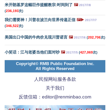
米开朗基罗这幅巨作提醒教宗:时间到了
🖼️
2017/7/8
(
236,193
次)
我们需要神！川普在波兰向世界传递正信
🖼️▶️
2017/7/7
(
346,522
次)
美国出口中国的牛肉价兑现川普诺言
🖼️
(
202,706
次)
2017/7/6
小笑话：江与老婆当他们面对吵
🖼️
(
427,069
次)
2017/7/5
Copyright© RMB Public Foundation Inc.
All Rights Reserved
人民报网站服务条款
关于我们
反馈信箱：
editor@renminbao.com