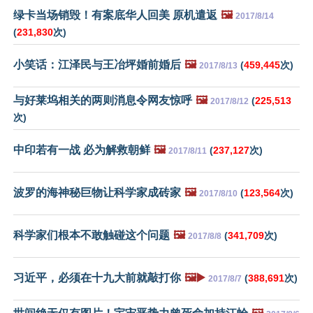
绿卡当场销毁！有案底华人回美 原机遣返
🖼️
2017/8/14
(
231,830
次)
小笑话：江泽民与王冶坪婚前婚后
🖼️
(
459,445
次)
2017/8/13
与好莱坞相关的两则消息令网友惊呼
🖼️
(
225,513
2017/8/12
次)
中印若有一战 必为解救朝鲜
🖼️
(
237,127
次)
2017/8/11
波罗的海神秘巨物让科学家成砖家
🖼️
(
123,564
次)
2017/8/10
科学家们根本不敢触碰这个问题
🖼️
(
341,709
次)
2017/8/8
习近平，必须在十九大前就敲打你
🖼️▶️
(
388,691
次)
2017/8/7