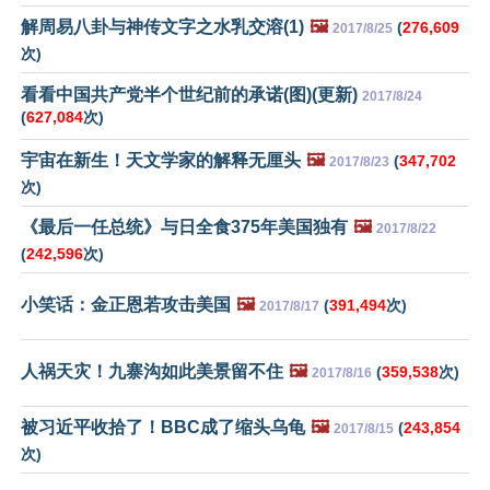
解周易八卦与神传文字之水乳交溶(1)
🖼️
(
276,609
2017/8/25
次)
看看中国共产党半个世纪前的承诺(图)(更新)
2017/8/24
(
627,084
次)
宇宙在新生！天文学家的解释无厘头
🖼️
(
347,702
2017/8/23
次)
《最后一任总统》与日全食375年美国独有
🖼️
2017/8/22
(
242,596
次)
小笑话：金正恩若攻击美国
🖼️
(
391,494
次)
2017/8/17
人祸天灾！九寨沟如此美景留不住
🖼️
(
359,538
次)
2017/8/16
被习近平收拾了！BBC成了缩头乌龟
🖼️
(
243,854
2017/8/15
次)