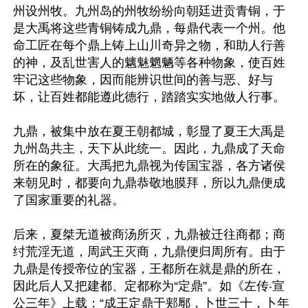
州设州牧。九州岛的州牧纷纷向朝廷进贡青铜，于
是大禹将这些青铜铸成九鼎，每鼎代表一个州。他
命工匠在每个鼎上铸上山川奇异之物，和助人行善
的神，及乱世害人的魑魅魍魉等各种物象，使百姓
牢记这些物象，因而能辨识世间的善与恶、好与
坏，让百姓都能遵此德行，踏踏实实地做人行事。

九鼎，被集中放在夏王朝都城，彰显了夏王大禹是
九州岛共主，天下从此统一。因此，九鼎成了天命
所在的象征。大禹把九鼎视为传国宝器，各方诸侯
来朝见时，都要向九鼎恭敬地膜拜，所以九鼎便成
了国家重要的礼器。

后来，夏桀无道被商汤所灭，九鼎被迁往商都；商
纣荒淫无道，周武王灭商，九鼎便归周所有。由于
九鼎是传授帝位的宝器，王都所在就是鼎的所在，
因此后人又把建都、定都称为“定鼎”。如《左传‧宣
公三年》上载：“成王定鼎于郏鄏，卜世三十，卜年