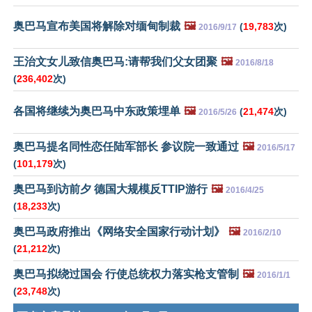
奥巴马宣布美国将解除对缅甸制裁
🖼️
(
19,783
次)
2016/9/17
王治文女儿致信奥巴马:请帮我们父女团聚
🖼️
2016/8/18
(
236,402
次)
各国将继续为奥巴马中东政策埋单
🖼️
(
21,474
次)
2016/5/26
奥巴马提名同性恋任陆军部长 参议院一致通过
🖼️
2016/5/17
(
101,179
次)
奥巴马到访前夕 德国大规模反TTIP游行
🖼️
2016/4/25
(
18,233
次)
奥巴马政府推出《网络安全国家行动计划》
🖼️
2016/2/10
(
21,212
次)
奥巴马拟绕过国会 行使总统权力落实枪支管制
🖼️
2016/1/1
(
23,748
次)