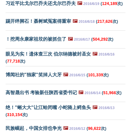
习近平比戈尔巴乔夫还戈尔巴乔夫
🖼️
(
124,189
次)
2016/6/19
踢开绊脚石！聂树斌冤案得重审
🖼️
(
217,626
次)
2016/6/18
！挖周永康家祖坟的被抓住了
🖼️
(
504,292
次)
2016/6/17
眼见为实！遗体查三次 伯尔纳德被封圣女
🖼️
2016/6/16
(
77,718
次)
博闻社的"独家"笑掉人大牙
🖼️
(
101,339
次)
2016/6/15
高智晟出书 考验新任陕西省委书记
🖼️
(
51,966
次)
2016/6/14
绝！"蜥大大"让江蛤闭嘴 小蛇骑上鳄鱼头
🖼️
2016/6/13
(
310,154
次)
民族崛起，中国女排也争光
🖼️
(
96,622
次)
2016/6/12