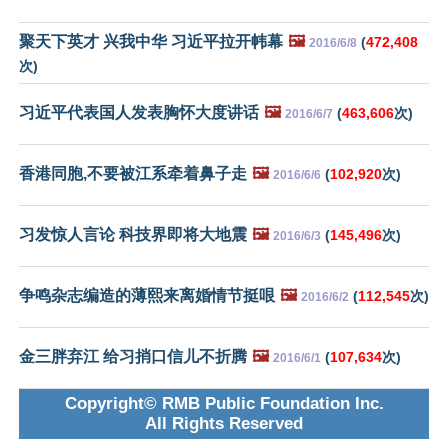
聚天下英才 兴我中华 习近平拉开帏幕
🖼️
(
472,408
2016/6/8
次)
习近平代表国人发表胸怀大度讲话
🖼️
(
463,606
次)
2016/6/7
香港同胞,不要被江系牵着鼻子走
🖼️
(
102,920
次)
2016/6/6
习发惊人言论 科技界即将大地震
🖼️
(
145,496
次)
2016/6/3
争鸣杂志编造的薄熙来离婚情节挺哏
🖼️
(
112,545
次)
2016/6/2
金三胖弃江 给习捎口信儿不折腾
🖼️
(
107,634
次)
2016/6/1
Copyright© RMB Public Foundation Inc.
All Rights Reserved