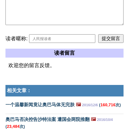
读者暱称:
读者留言
欢迎您的留言反馈。
相关文章：
一个温馨新闻竟让奥巴马体无完肤
🖼️
(
160,716
次)
2016/12/6
奥巴马否决控告沙特法案 遭国会两院推翻
🖼️
2016/10/4
(
23,484
次)