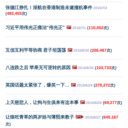
张德江挣扎！深航在香港制造未遂撞机事件
2016/7/2
(
493,455
次)
习近平用伟光正痛治"伟光正"
🖼️
(
110,052
次)
2016/7/1
互信互利平等协商 君子坦荡荡
🖼️
(
206,487
次)
2016/6/30
八连跌之后 苹果无可逆转的原因
🖼️
(
103,733
次)
2016/6/30
英国话题太紧张了，爆笑一下…
🖼️
(
279,272
次)
2016/6/29
上天慈悲人，让狗与生俱来有这本事
🖼️
(
69,277
次)
2016/6/28
让狼吃青草的两岁娃与薄熙来教子
🖼️▶️
(
645,167
2016/6/27
次)