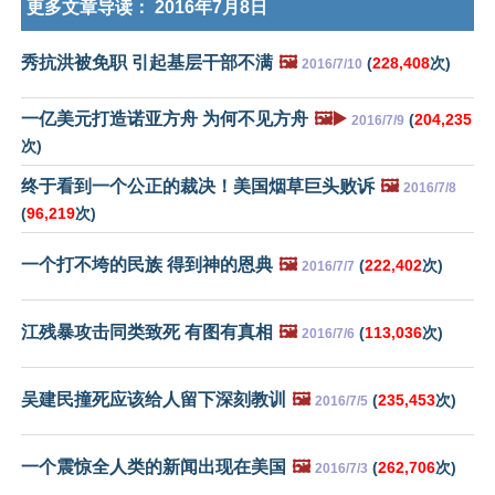
更多文章导读：
2016年7月8日
秀抗洪被免职 引起基层干部不满
🖼️
(
228,408
次)
2016/7/10
一亿美元打造诺亚方舟 为何不见方舟
🖼️▶️
(
204,235
2016/7/9
次)
终于看到一个公正的裁决！美国烟草巨头败诉
🖼️
2016/7/8
(
96,219
次)
一个打不垮的民族 得到神的恩典
🖼️
(
222,402
次)
2016/7/7
江残暴攻击同类致死 有图有真相
🖼️
(
113,036
次)
2016/7/6
吴建民撞死应该给人留下深刻教训
🖼️
(
235,453
次)
2016/7/5
一个震惊全人类的新闻出现在美国
🖼️
(
262,706
次)
2016/7/3