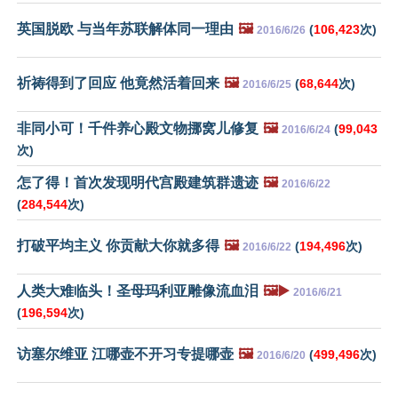
英国脱欧 与当年苏联解体同一理由
🖼️
(
106,423
次)
2016/6/26
祈祷得到了回应 他竟然活着回来
🖼️
(
68,644
次)
2016/6/25
非同小可！千件养心殿文物挪窝儿修复
🖼️
(
99,043
2016/6/24
次)
怎了得！首次发现明代宫殿建筑群遗迹
🖼️
2016/6/22
(
284,544
次)
打破平均主义 你贡献大你就多得
🖼️
(
194,496
次)
2016/6/22
人类大难临头！圣母玛利亚雕像流血泪
🖼️▶️
2016/6/21
(
196,594
次)
访塞尔维亚 江哪壶不开习专提哪壶
🖼️
(
499,496
次)
2016/6/20