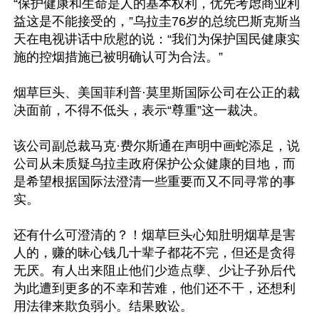
“保护健康和生命是人的基本权利，优先考虑商业利
益这是不能接受的，”乌拉圭76岁的总统巴斯克斯当
天在电视讲话中欣慰的说：“我们为保护国民健康实
施的控烟措施已被明确认可为合法。”

烟草巨头、美国菲利普·莫里斯国际公司在公正的裁
决面前，不得不低头，表示“尊重”这一裁决。

该公司副总裁马克·费尔斯通在声明中画蛇添足，说
公司从未质疑乌拉圭政府保护公众健康的目地，而
是希望根据国际法澄清一些重要而又不同寻常的事
实。

还有什么可澄清的？！烟草巨头心知肚明烟草是害
人的，赚的昧心钱几十辈子都花不完，但还是贪得
无厌。有人出来阻止他们少造点孽、少让子孙后代
为此遭到更多的不幸和苦难，他们还不干，还想利
用法律来欺负弱小。结果败讼。
