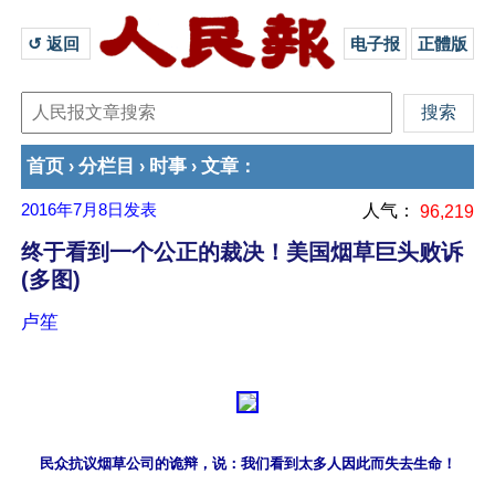
↺ 返回 
电子报
正體版
首页
分栏目
时事
文章
›
›
›
：
2016年7月8日
发表
人气：
96,219
终于看到一个公正的裁决！美国烟草巨头败诉
(多图)
卢笙
民众抗议烟草公司的诡辩，说：我们看到太多人因此而失去生命！