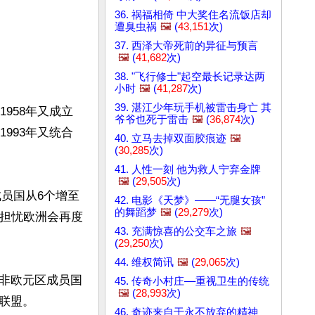
36. 祸福相倚 中大奖住名流饭店却
遭臭虫祸
🖼️
(
43,151
次)
37. 西泽大帝死前的异征与预言
🖼️
(
41,682
次)
38. "飞行修士"起空最长记录达两
小时
🖼️
(
41,287
次)
39. 湛江少年玩手机被雷击身亡 其
958年又成立
爷爷也死于雷击
🖼️
(
36,874
次)
993年又统合
40. 立马去掉双面胶痕迹
🖼️
(
30,285
次)
41. 人性一刻 他为救人宁弃金牌
🖼️
(
29,505
次)
成员国从6个增至
42. 电影《天梦》——“无腿女孩”
的舞蹈梦
🖼️
(
29,279
次)
及担忧欧洲会再度
43. 充满惊喜的公交车之旅
🖼️
(
29,250
次)
44. 维权简讯
🖼️
(
29,065
次)
非欧元区成员国
45. 传奇小村庄––重视卫生的传统
🖼️
(
28,993
次)
盟。

46. 奇迹来自于永不放弃的精神