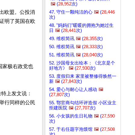
🖼️
(
28,952
次)
退出欧盟。公投消
47. 守住一颗纯洁的心
🖼️
(
28,446
次)
证明了英国在欧
48. "妈妈们"暖暖的拥抱为她过生
日
🖼️
(
28,441
次)
49. 维权简讯
🖼️
(
28,355
次)
50. 维权简讯
🖼️
(
28,333
次)
51. 维权简讯
🖼️
(
28,040
次)
52. 沙国母女出绘本：《北京是个
国家极右政党也
好地方》
🖼️
(
27,930
次)
53. 度假归来 家里被整修得焕然一
新
🖼️
(
27,843
次)
54. 爱心与耐心让人感动
🖼️
推特上发文说：
(
27,807
次)
举行同样的公民
55. 鄂官商勾结环评造假 小区业主
拒建医院
🖼️
(
27,707
次)
56. 小女孩的生日礼物
🖼️
(
27,590
次)
57. 于右任题字泡馍馆
🖼️
(
27,508
次)