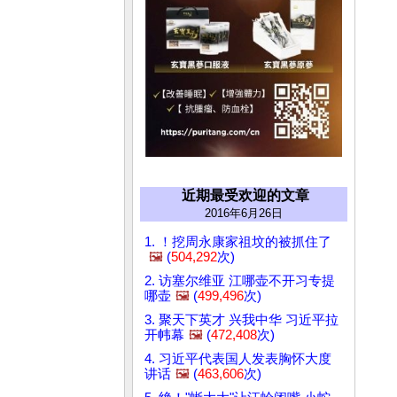
近期最受欢迎的文章
2016年6月26日
1. ！挖周永康家祖坟的被抓住了
🖼️
(
504,292
次)
2. 访塞尔维亚 江哪壶不开习专提
哪壶
🖼️
(
499,496
次)
3. 聚天下英才 兴我中华 习近平拉
开帏幕
🖼️
(
472,408
次)
4. 习近平代表国人发表胸怀大度
讲话
🖼️
(
463,606
次)