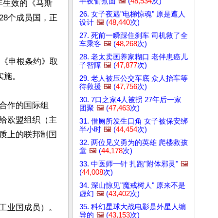
半夜偷煮面
🖼️
(
48,534
次)
3年生效的《马斯
26. 女子夜遇"电梯惊魂" 原是遭人
28个成员国，正
设计
🖼️
(
48,440
次)
27. 死前一瞬踩住刹车 司机救了全
车乘客
🖼️
(
48,268
次)
28. 老太卖画养家糊口 老伴患癌儿
；《申根条约》取
子智障
🖼️
(
47,877
次)
施。

29. 老人被压公交车底 众人抬车等
待救援
🖼️
(
47,756
次)
30. 7口之家4人被拐 27年后一家
合作的国际组
团聚
🖼️
(
47,463
次)
给欧盟组织（主
31. 借厕所发生口角 女子被保安绑
半小时
🖼️
(
44,454
次)
质上的联邦制国
32. 两位见义勇为的英雄 爬楼救孩
童
🖼️
(
44,178
次)
33. 中医师一针 扎跑"附体邪灵"
🖼️
(
44,008
次)
34. 深山惊见"魔戒树人" 原来不是
虚幻
🖼️
(
43,402
次)
35. 科幻星球大战电影是外星人编
工业国成员）。

导的
🖼️
(
43,153
次)