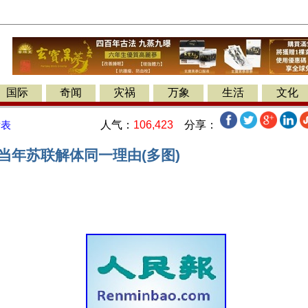
国际
奇闻
灾祸
万象
生活
文化
人气：
106,423
分享：
发表
当年苏联解体同一理由(多图)