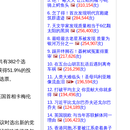
5. 绝！"蜥大大"让江蛤闭嘴 小蛇
骑上鳄鱼头
🖼️
(
310,154
次)
6. 怎了得！首次发现明代宫殿建
筑群遗迹
🖼️
(
284,544
次)
7. 天文学家发现质量相当于6亿颗
太阳的黑洞
🖼️
(
256,400
次)
8. 最暗最古老星系被发现 质量为
银河万分之一
🖼️
(
254,907
次)
9. 踢开绊脚石！聂树斌冤案得重
审
🖼️
(
217,626
次)
有382个选
10. 在五台山胡言乱语后遇到离奇
车祸
🖼️
(
216,298
次)
51.9%的投
11. 人类大难临头！圣母玛利亚雕
选票。

像流血泪
🖼️▶️
(
196,594
次)
12. 打破平均主义 你贡献大你就多
得
🖼️
(
194,496
次)
英国首相卡梅伦
13. 习近平比戈尔巴乔夫还戈尔巴
乔夫
🖼️
(
124,189
次)
14. 英国脱欧 与当年苏联解体同一
理由
🖼️
(
106,423
次)
会议时选出新的党
15. 香港同胞,不要被江系牵着鼻子