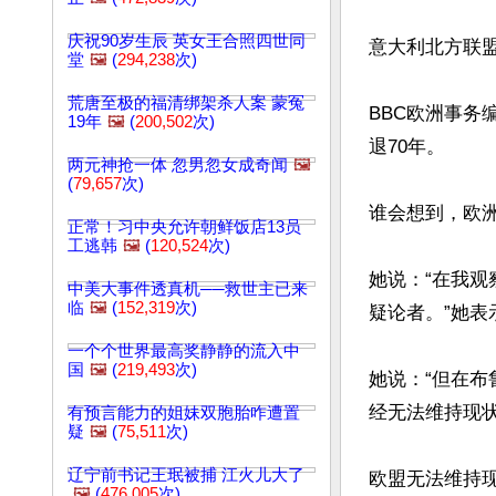
庆祝90岁生辰 英女王合照四世同
意大利北方联盟
堂
🖼️
(
294,238
次)
荒唐至极的福清绑架杀人案 蒙冤
BBC欧洲事务
19年
🖼️
(
200,502
次)
退70年。

两元神抢一体 忽男忽女成奇闻
🖼️
(
79,657
次)
谁会想到，欧洲
正常！习中央允许朝鲜饭店13员
工逃韩
🖼️
(
120,524
次)
她说：“在我
中美大事件透真机──救世主已来
临
🖼️
(
152,319
次)
疑论者。”她表
一个个世界最高奖静静的流入中
国
🖼️
(
219,493
次)
她说：“但在
经无法维持现状。
有预言能力的姐妹双胞胎咋遭置
疑
🖼️
(
75,511
次)
辽宁前书记王珉被捕 江火儿大了
欧盟无法维持
🖼️
(
476,005
次)