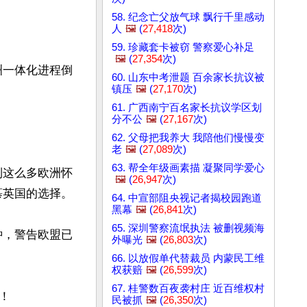
58. 纪念亡父放气球 飘行千里感动
人
🖼️
(
27,418
次)
59. 珍藏套卡被窃 警察爱心补足
🖼️
(
27,354
次)
洲一体化进程倒
60. 山东中考泄题 百余家长抗议被
镇压
🖼️
(
27,170
次)
61. 广西南宁百名家长抗议学区划
分不公
🖼️
(
27,167
次)
62. 父母把我养大 我陪他们慢慢变
老
🖼️
(
27,089
次)
63. 帮全年级画素描 凝聚同学爱心
到这么多欧洲怀
🖼️
(
26,947
次)
英国的选择。

64. 中宣部阻央视记者揭校园跑道
黑幕
🖼️
(
26,841
次)
65. 深圳警察流氓执法 被删视频海
钟，警告欧盟已
外曝光
🖼️
(
26,803
次)
66. 以放假单代替裁员 内蒙民工维
权获赔
🖼️
(
26,599
次)
67. 桂警数百夜袭村庄 近百维权村


民被抓
🖼️
(
26,350
次)