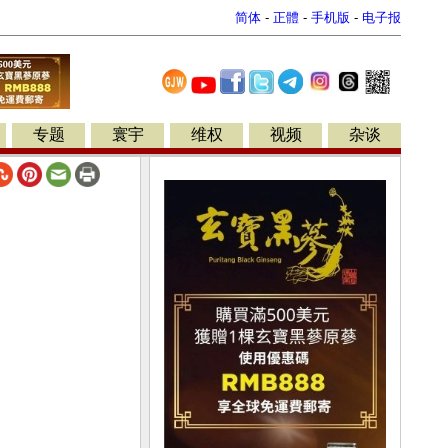
简体
-
正體
-
手机版
-
电子报
专题
寰宇
维权
视频
杂谈