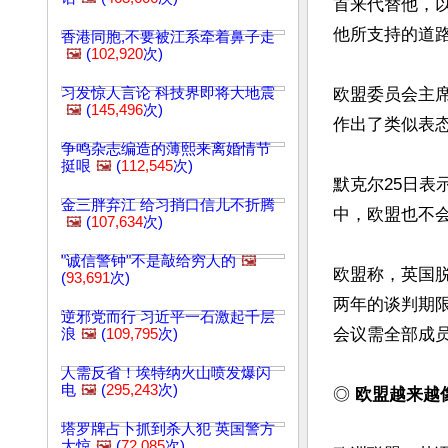
首来代替他，
他所支持的道路
香港同胞,不要被江系牵着鼻子走
🖼️
(
102,920
次)
习发惊人言论 科技界即将大地震
欧盟委员会主
🖼️
(
145,496
次)
作出了类似表态
争鸣杂志编造的薄熙来离婚情节
挺哏
🖼️
(
112,545
次)
默克尔25日表
金三胖弃江 给习捎口信儿不折腾
中，欧盟也不会
🖼️
(
107,634
次)
"诚信警钟"不是敲给穷人的
🖼️
欧盟称，英国
(
93,691
次)
两年的谈判期
逆邪党而行 习近平一石激起千层
会议需全部成员
浪
🖼️
(
109,795
次)
人需反省！埃特纳火山喷发爆闪
电
🖼️
(
295,243
次)
◎ 
欧盟越来越
塔罗牌占卜抓到杀人犯 英国警方
大惊
🖼️
(
72,085
次)