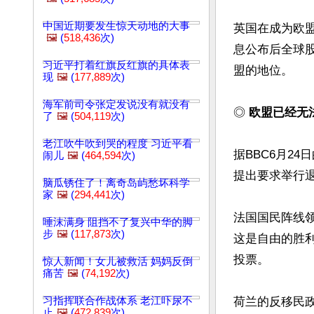
中国近期要发生惊天动地的大事
英国在成为欧盟
🖼️
(
518,436
次)
息公布后全球
习近平打着红旗反红旗的具体表
盟的地位。

现
🖼️
(
177,889
次)
海军前司令张定发说没有就没有
◎ 
欧盟已经无
了
🖼️
(
504,119
次)
老江吹牛吹到哭的程度 习近平看
据BBC6月2
闹儿
🖼️
(
464,594
次)
提出要求举行退
脑瓜锈住了！离奇岛屿愁坏科学
家
🖼️
(
294,441
次)
法国国民阵线
唾沫满身 阻挡不了复兴中华的脚
步
🖼️
(
117,873
次)
这是自由的胜
投票。

惊人新闻！女儿被救活 妈妈反倒
痛苦
🖼️
(
74,192
次)
习指挥联合作战体系 老江吓尿不
荷兰的反移民
止
🖼️
(
472,839
次)