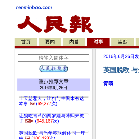
首页
要闻
内幕
时事
幽默
2016年6月26日
英国脱欧 与
重点推荐文章
青晴
2016年6月26日
上天慈悲人，让狗与生俱来有这
本事
🖼️
(
69,277
次)
让狼吃青草的两岁娃与薄熙来教
子
🖼️▶️
(
645,167
次)
英国脱欧 与当年苏联解体同一理
由
🖼️
(
106,423
次)