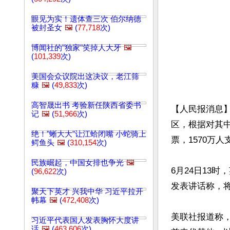
眼见为实！遗体查三次 伯尔纳德
被封圣女
🖼️
(
77,718
次)
博闻社的"独家"笑掉人大牙
🖼️
(
101,339
次)
美国会众议院出这决议，老江筛
糠
🖼️
(
49,833
次)
高智晟出书 考验新任陕西省委书
【人民报消息】
记
🖼️
(
51,966
次)
区，根据对其中
绝！"蜥大大"让江蛤闭嘴 小蛇骑上
票，1570万人
鳄鱼头
🖼️
(
310,154
次)
民族崛起，中国女排也争光
🖼️
6月24日13
(
96,622
次)
发表讲话称，
聚天下英才 兴我中华 习近平拉开
帏幕
🖼️
(
472,408
次)
美联社报道称
习近平代表国人发表胸怀大度讲
话
🖼️
(
463,606
次)