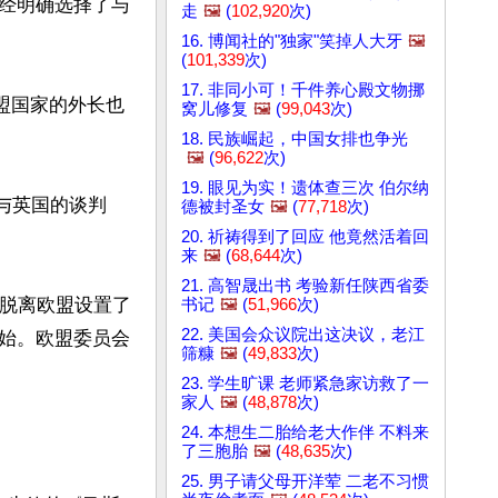
经明确选择了与
走
🖼️
(
102,920
次)
16. 博闻社的"独家"笑掉人大牙
🖼️
(
101,339
次)
17. 非同小可！千件养心殿文物挪
盟国家的外长也
窝儿修复
🖼️
(
99,043
次)
18. 民族崛起，中国女排也争光
🖼️
(
96,622
次)
19. 眼见为实！遗体查三次 伯尔纳
与英国的谈判
德被封圣女
🖼️
(
77,718
次)
20. 祈祷得到了回应 他竟然活着回
来
🖼️
(
68,644
次)
21. 高智晟出书 考验新任陕西省委
为脱离欧盟设置了
书记
🖼️
(
51,966
次)
22. 美国会众议院出这决议，老江
始。欧盟委员会
筛糠
🖼️
(
49,833
次)
23. 学生旷课 老师紧急家访救了一
家人
🖼️
(
48,878
次)
24. 本想生二胎给老大作伴 不料来
了三胞胎
🖼️
(
48,635
次)
25. 男子请父母开洋荤 二老不习惯