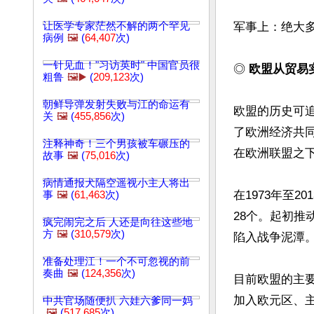
让医学专家茫然不解的两个罕见
军事上：绝大
病例
🖼️
(
64,407
次)
一针见血！"习访英时" 中国官员很
◎ 
欧盟从贸易
粗鲁
🖼️▶️
(
209,123
次)
朝鲜导弹发射失败与江的命运有
欧盟的历史可追
关
🖼️
(
455,856
次)
了欧洲经济共同
注释神奇！三个男孩被车碾压的
在欧洲联盟之下
故事
🖼️
(
75,016
次)
病情通报犬隔空遥视小主人将出
在1973年至
事
🖼️
(
61,463
次)
28个。起初
疯完闹完之后 人还是向往这些地
方
🖼️
(
310,579
次)
陷入战争泥潭。
准备处理江！一个不可忽视的前
奏曲
🖼️
(
124,356
次)
目前欧盟的主
加入欧元区、
中共官场随便扒 六娃六爹同一妈
🖼️
(
517,685
次)