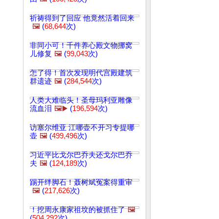
祈祷得到了回应 他竟然活着回来
🖼️
(
68,644
次)
非同小可！千件养心殿文物挪窝
儿修复
🖼️
(
99,043
次)
怎了得！首次发现明代宫殿建筑
群遗迹
🖼️
(
284,544
次)
人类大难临头！圣母玛利亚雕像
流血泪
🖼️▶️
(
196,594
次)
访塞尔维亚 江哪壶不开习专提哪
壶
🖼️
(
499,496
次)
习近平比戈尔巴乔夫还戈尔巴乔
夫
🖼️
(
124,189
次)
踢开绊脚石！聂树斌冤案得重审
🖼️
(
217,626
次)
！挖周永康家祖坟的被抓住了
🖼️
(
504,292
次)