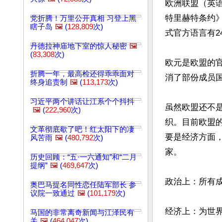
欧洲联盟（英语：
特里赫特条约
党折腾！万里公开真相 习登上黑
瞎子岛
🖼️
(
128,809
次)
式官方语言有24
丹德拉神庙地下室的惊人秘密
🖼️
(
83,308
次)
欧元是欧盟的官
折腾一年，最高检还得乖乖面对
消了部份成员国
终身追责制
🖼️
(
113,173
次)
习近平两个讲话让江系个个抖抖
虽然欧盟还不
🖼️
(
222,960
次)
织。目前欧盟
文革彻底歇了吧！红太阳下的凄
要是经济方面
风苦雨
🖼️
(
480,792
次)
家。

历史回顾：“五·一六通知”和“二月
提纲”
🖼️
(
469,647
次)
政治上：所有成
奥巴马提名同性恋任陆军部长 参
议院一致通过
🖼️
(
101,179
次)
经济上：为世
马国的非常离奇新闻与江泽民有
关
🖼️
(
464,047
次)