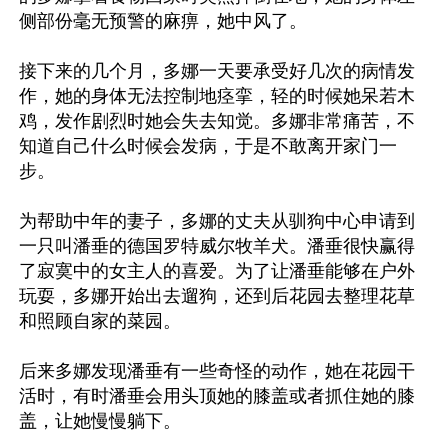
侧部份毫无预警的麻痹，她中风了。

接下来的几个月，多娜一天要承受好几次的病情发
作，她的身体无法控制地痉挛，轻的时候她呆若木
鸡，发作剧烈时她会失去知觉。多娜非常痛苦，不
知道自己什么时候会发病，于是不敢离开家门一
步。

为帮助中年的妻子，多娜的丈夫从驯狗中心申请到
一只叫潘垂的德国罗特威尔牧羊犬。潘垂很快赢得
了寂寞中的女主人的喜爱。为了让潘垂能够在户外
玩耍，多娜开始出去遛狗，还到后花园去整理花草
和照顾自家的菜园。

后来多娜发现潘垂有一些奇怪的动作，她在花园干
活时，有时潘垂会用头顶她的膝盖或者抓住她的膝
盖，让她慢慢躺下。
