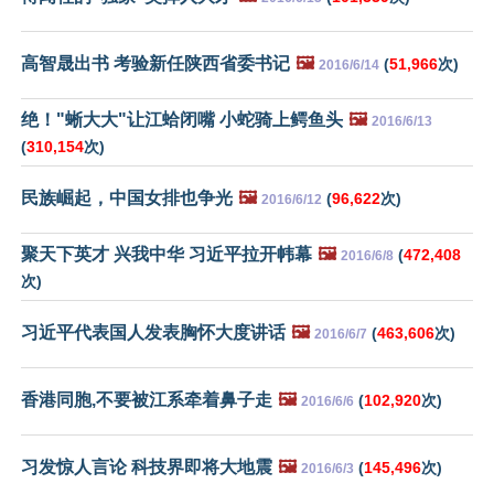
高智晟出书 考验新任陕西省委书记
🖼️
(
51,966
次)
2016/6/14
绝！"蜥大大"让江蛤闭嘴 小蛇骑上鳄鱼头
🖼️
2016/6/13
(
310,154
次)
民族崛起，中国女排也争光
🖼️
(
96,622
次)
2016/6/12
聚天下英才 兴我中华 习近平拉开帏幕
🖼️
(
472,408
2016/6/8
次)
习近平代表国人发表胸怀大度讲话
🖼️
(
463,606
次)
2016/6/7
香港同胞,不要被江系牵着鼻子走
🖼️
(
102,920
次)
2016/6/6
习发惊人言论 科技界即将大地震
🖼️
(
145,496
次)
2016/6/3