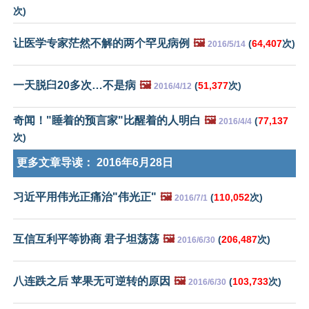
次)
让医学专家茫然不解的两个罕见病例
🖼️
(
64,407
次)
2016/5/14
一天脱臼20多次…不是病
🖼️
(
51,377
次)
2016/4/12
奇闻！"睡着的预言家"比醒着的人明白
🖼️
(
77,137
2016/4/4
次)
更多文章导读：
2016年6月28日
习近平用伟光正痛治"伟光正"
🖼️
(
110,052
次)
2016/7/1
互信互利平等协商 君子坦荡荡
🖼️
(
206,487
次)
2016/6/30
八连跌之后 苹果无可逆转的原因
🖼️
(
103,733
次)
2016/6/30