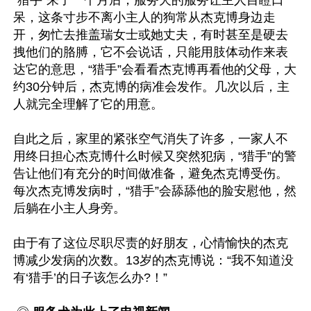
“猎手”来了一个月后，服务犬的服务让主人目瞪口
呆，这条寸步不离小主人的狗常从杰克博身边走
开，匆忙去推盖瑞女士或她丈夫，有时甚至是硬去
拽他们的胳膊，它不会说话，只能用肢体动作来表
达它的意思，“猎手”会看看杰克博再看他的父母，大
约30分钟后，杰克博的病准会发作。几次以后，主
人就完全理解了它的用意。

自此之后，家里的紧张空气消失了许多，一家人不
用终日担心杰克博什么时候又突然犯病，“猎手”的警
告让他们有充分的时间做准备，避免杰克博受伤。
每次杰克博发病时，“猎手”会舔舔他的脸安慰他，然
后躺在小主人身旁。

由于有了这位尽职尽责的好朋友，心情愉快的杰克
博减少发病的次数。13岁的杰克博说：“我不知道没
有‘猎手’的日子该怎么办?！”
