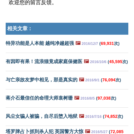
欢迎您的留言反馈。
相关文章：
特异功能是人本能 越纯净越超强
🖼️
(
69,931
次)
2016/12/7
有因即有果！流浪猫竟成家庭保健医
🖼️
(
45,595
次)
2016/10/6
与亡亲故友梦中相见，那是真实的
🖼️
(
76,094
次)
2016/9/1
蒋介石最信任的命理大师袁树珊
🖼️
(
97,038
次)
2016/8/5
风尘女骗人被骗，自尽后堕入地狱
🖼️
(
74,852
次)
2016/7/16
塔罗牌占卜抓到杀人犯 英国警方大惊
🖼️
(
72,085
2016/5/27