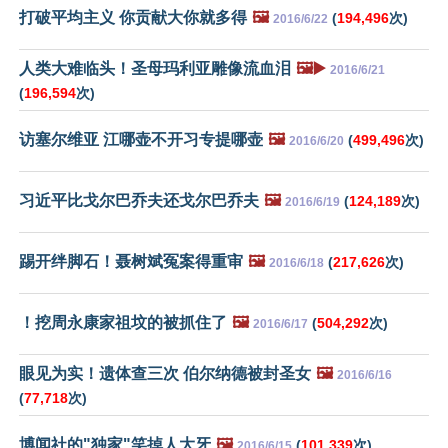
打破平均主义 你贡献大你就多得
🖼️
(
194,496
次)
2016/6/22
人类大难临头！圣母玛利亚雕像流血泪
🖼️▶️
2016/6/21
(
196,594
次)
访塞尔维亚 江哪壶不开习专提哪壶
🖼️
(
499,496
次)
2016/6/20
习近平比戈尔巴乔夫还戈尔巴乔夫
🖼️
(
124,189
次)
2016/6/19
踢开绊脚石！聂树斌冤案得重审
🖼️
(
217,626
次)
2016/6/18
！挖周永康家祖坟的被抓住了
🖼️
(
504,292
次)
2016/6/17
眼见为实！遗体查三次 伯尔纳德被封圣女
🖼️
2016/6/16
(
77,718
次)
博闻社的"独家"笑掉人大牙
🖼️
(
101,339
次)
2016/6/15