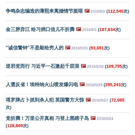
争鸣杂志编造的薄熙来离婚情节挺哏
🖼️
(
112,545
次)
2016/6/2
金三胖弃江 给习捎口信儿不折腾
🖼️
(
107,634
次)
2016/6/1
"诚信警钟"不是敲给穷人的
🖼️
(
93,691
次)
2016/5/31
逆邪党而行 习近平一石激起千层浪
🖼️
(
109,795
次)
2016/5/30
人需反省！埃特纳火山喷发爆闪电
🖼️
(
295,243
次)
2016/5/29
塔罗牌占卜抓到杀人犯 英国警方大惊
🖼️
(
72,085
2016/5/27
次)
党折腾！万里公开真相 习登上黑瞎子岛
🖼️
2016/5/24
(
128,809
次)