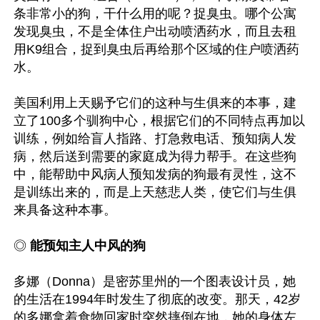
条非常小的狗，干什么用的呢？捉臭虫。哪个公寓
发现臭虫，不是全体住户出动喷洒药水，而且去租
用K9组合，捉到臭虫后再给那个区域的住户喷洒药
水。

美国利用上天赐予它们的这种与生俱来的本事，建
立了100多个驯狗中心，根据它们的不同特点再加以
训练，例如给盲人指路、打急救电话、预知病人发
病，然后送到需要的家庭成为得力帮手。在这些狗
中，能帮助中风病人预知发病的狗最有灵性，这不
是训练出来的，而是上天慈悲人类，使它们与生俱
来具备这种本事。

◎ 
能预知主人中风的狗
多娜（Donna）是密苏里州的一个图表设计员，她
的生活在1994年时发生了彻底的改变。那天，42岁
的多娜拿着食物回家时突然摔倒在地，她的身体左