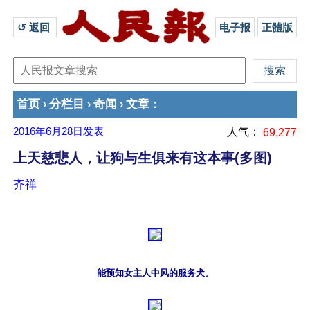
↺ 返回 
电子报
正體版
首页
分栏目
奇闻
文章
›
›
›
：
2016年6月28日
发表
人气：
69,277
上天慈悲人，让狗与生俱来有这本事(多图)
齐禅
能预知女主人中风的服务犬。