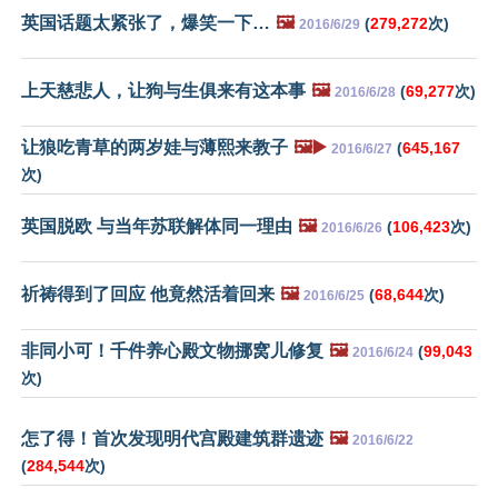
英国话题太紧张了，爆笑一下…
🖼️
(
279,272
次)
2016/6/29
上天慈悲人，让狗与生俱来有这本事
🖼️
(
69,277
次)
2016/6/28
让狼吃青草的两岁娃与薄熙来教子
🖼️▶️
(
645,167
2016/6/27
次)
英国脱欧 与当年苏联解体同一理由
🖼️
(
106,423
次)
2016/6/26
祈祷得到了回应 他竟然活着回来
🖼️
(
68,644
次)
2016/6/25
非同小可！千件养心殿文物挪窝儿修复
🖼️
(
99,043
2016/6/24
次)
怎了得！首次发现明代宫殿建筑群遗迹
🖼️
2016/6/22
(
284,544
次)