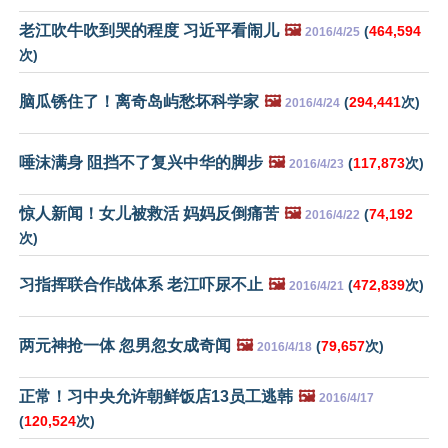
老江吹牛吹到哭的程度 习近平看闹儿
🖼️
(
464,594
2016/4/25
次)
脑瓜锈住了！离奇岛屿愁坏科学家
🖼️
(
294,441
次)
2016/4/24
唾沫满身 阻挡不了复兴中华的脚步
🖼️
(
117,873
次)
2016/4/23
惊人新闻！女儿被救活 妈妈反倒痛苦
🖼️
(
74,192
2016/4/22
次)
习指挥联合作战体系 老江吓尿不止
🖼️
(
472,839
次)
2016/4/21
两元神抢一体 忽男忽女成奇闻
🖼️
(
79,657
次)
2016/4/18
正常！习中央允许朝鲜饭店13员工逃韩
🖼️
2016/4/17
(
120,524
次)