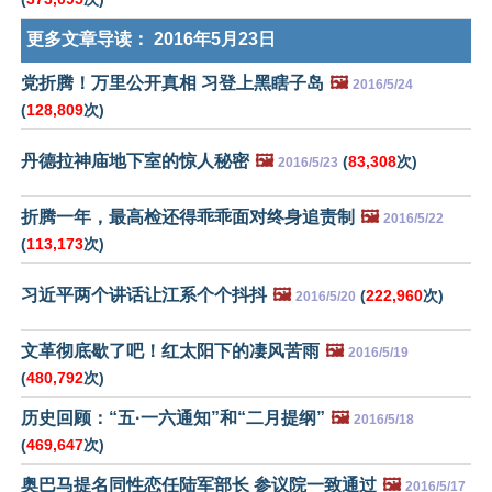
更多文章导读：
2016年5月23日
党折腾！万里公开真相 习登上黑瞎子岛
🖼️
2016/5/24
(
128,809
次)
丹德拉神庙地下室的惊人秘密
🖼️
(
83,308
次)
2016/5/23
折腾一年，最高检还得乖乖面对终身追责制
🖼️
2016/5/22
(
113,173
次)
习近平两个讲话让江系个个抖抖
🖼️
(
222,960
次)
2016/5/20
文革彻底歇了吧！红太阳下的凄风苦雨
🖼️
2016/5/19
(
480,792
次)
历史回顾：“五·一六通知”和“二月提纲”
🖼️
2016/5/18
(
469,647
次)
奥巴马提名同性恋任陆军部长 参议院一致通过
🖼️
2016/5/17