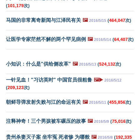
(
101,179
次)
马国的非常离奇新闻与江泽民有关
🖼️
(
464,047
次)
2016/5/15
让医学专家茫然不解的两个罕见病例
🖼️
(
64,407
次)
2016/5/14
小知识：什么是"供给侧改革"
🖼️
(
524,132
次)
2016/5/13
一针见血！"习访英时" 中国官员很粗鲁
🖼️▶️
2016/5/12
(
209,123
次)
朝鲜导弹发射失败与江的命运有关
🖼️
(
455,856
次)
2016/5/11
注释神奇！三个男孩被车碾压的故事
🖼️
(
75,016
次)
2016/5/9
贵州杀妻灭子案 坐牢冤 死者惨 为哪般
🖼️
(
192,335
2016/5/8