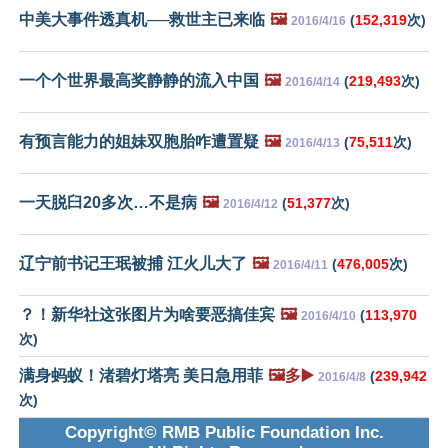
中美大事件透真机──救世主已来临
🖼️
(
152,319
次)
2016/4/16
一个个世界最高奖静静的流入中国
🖼️
(
219,493
次)
2016/4/14
有预言能力的姐妹双胞胎咋遭置疑
🖼️
(
75,511
次)
2016/4/13
一天脱臼20多次…不是病
🖼️
(
51,377
次)
2016/4/12
辽宁前书记王珉被捕 江火儿大了
🖼️
(
476,005
次)
2016/4/11
？！新华社这张图片为啥要恶搞佳宾
🖼️
(
113,970
2016/4/10
次)
满身蚂蚁！渚碧灯塔亮 美日急用菲
🖼️多▶️
(
239,942
2016/4/8
次)
Copyright© RMB Public Foundation Inc.