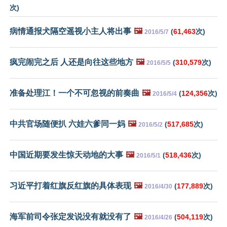
次)
病情通报犬隔空遥视小主人将出事
🖼️
(
61,463
次)
2016/5/7
疯完闹完之后 人还是向往这些地方
🖼️
(
310,579
次)
2016/5/5
准备处理江！一个不可忽视的前奏曲
🖼️
(
124,356
次)
2016/5/4
中共官场随便扒 六娃六爹同一妈
🖼️
(
517,685
次)
2016/5/2
中国近期要发生惊天动地的大事
🖼️
(
518,436
次)
2016/5/1
习近平打着红旗反红旗的具体表现
🖼️
(
177,889
次)
2016/4/30
海军前司令张定发说没有就没有了
🖼️
(
504,119
次)
2016/4/26