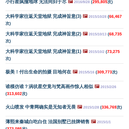
小行星疯撞地球 无法同归于尽
🖼️
(
295,805
次)
2016/9/28
大科学家往返天堂地狱 完成神旨意(3)
🖼️
(
66,467
2015/10/28
次)
大科学家往返天堂地狱 完成神旨意(2)
🖼️
(
68,735
2015/10/13
次)
大科学家往返天堂地狱 完成神旨意(1)
🖼️
(
73,275
2015/10/2
次)
极美！付出生命的拍摄 目地何在
🖼️
(
309,773
次)
2015/5/16
谁模仿谁？涡状星空竟与梵高画作惊人相似
🖼️
2015/2/26
(
313,602
次)
火山喷发 中青网确实是无知者无畏
🖼️
(
336,769
次)
2015/1/28
薄熙来秦城白吃白住 法国别墅已挂牌销售
🖼️
2015/1/1
(
373,095
次)