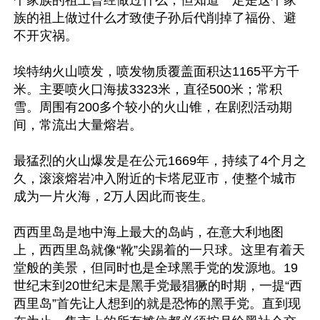
个家族的祖上曾经做过什么，但知道一定是这个家
族的祖上做过什么才致使子孙后代削掉了福份、避
不开灾祸。

埃特纳火山喷发，喷发物质覆盖面积达1165平方千
米。主要喷火口海拔3323米，直径500米；常积
雪。周围有200多个较小的火山锥，在剧烈活动期
间，常流出大量熔岩。

最猛烈的火山爆发是在公元1669年，持续了4个月之
久，滚滚熔岩冲入附近的卡塔尼亚市，使整个城市
成为一片火海，2万人因此而丧生。

西西里岛是地中海上最大的岛屿，在意大利地图
上，西西里岛就像“靴”尖踢着的一只球。这里有着天
堂般的美景，但同时也是全球黑手党的发源地。19
世纪末到20世纪末是黑手党最猖獗的时期，一提“西
西里岛”首先让人想到的就是恐怖的黑手党。直到现