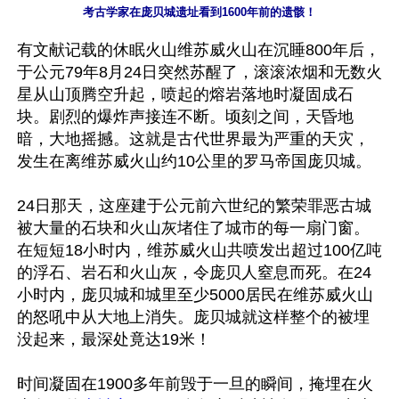
考古学家在庞贝城遗址看到1600年前的遗骸！
有文献记载的休眠火山维苏威火山在沉睡800年后，
于公元79年8月24日突然苏醒了，滚滚浓烟和无数火
星从山顶腾空升起，喷起的熔岩落地时凝固成石
块。剧烈的爆炸声接连不断。顷刻之间，天昏地
暗，大地摇撼。这就是古代世界最为严重的天灾，
发生在离维苏威火山约10公里的罗马帝国庞贝城。

24日那天，这座建于公元前六世纪的繁荣罪恶古城
被大量的石块和火山灰堵住了城市的每一扇门窗。
在短短18小时内，维苏威火山共喷发出超过100亿吨
的浮石、岩石和火山灰，令庞贝人窒息而死。在24
小时内，庞贝城和城里至少5000居民在维苏威火山
的怒吼中从大地上消失。庞贝城就这样整个的被埋
没起来，最深处竟达19米！

时间凝固在1900多年前毁于一旦的瞬间，掩埋在火