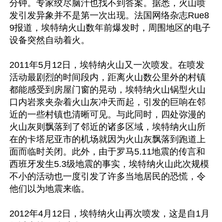
分钟。专家绞尽脑汁也找不到答案。据悉，火山喷
发引发异象并不是第一次出现。法国网络杂志Rue8
9报道，埃特纳火山数年前爆发时，周围地区的电子
设备突然自动着火。

2011年5月12日，埃特纳火山又一次喷发。在喷发
活动最剧烈的时间段内，距离火山数公里外的村镇
都能感受到房屋门窗的晃动，埃特纳火山锅型火山
口内岩浆夹杂着火山灰冲天而起，引发的巨响在邻
近的一些村镇也清晰可见。与此同时，四处弥漫的
火山灰则飘落到了邻近的诸多区域，埃特纳火山所
在的卡塔尼亚市的机场就因为火山灰飘落到跑道上
面而临时关闭。此外，由于罗马5.11地震的传言和
西班牙发生5.3级地震的事实，埃特纳火山此次规模
不小的活动也一度引发了许多当地居民的恐慌，令
他们以为地震来临。

2012年4月12日，埃特纳火山再次喷发，这是自1月