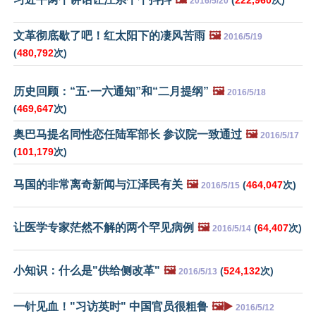
2016/5/20
文革彻底歇了吧！红太阳下的凄风苦雨
🖼️
2016/5/19
(
480,792
次)
历史回顾：“五·一六通知”和“二月提纲”
🖼️
2016/5/18
(
469,647
次)
奥巴马提名同性恋任陆军部长 参议院一致通过
🖼️
2016/5/17
(
101,179
次)
马国的非常离奇新闻与江泽民有关
🖼️
(
464,047
次)
2016/5/15
让医学专家茫然不解的两个罕见病例
🖼️
(
64,407
次)
2016/5/14
小知识：什么是"供给侧改革"
🖼️
(
524,132
次)
2016/5/13
一针见血！"习访英时" 中国官员很粗鲁
🖼️▶️
2016/5/12