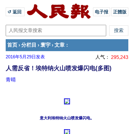
↺ 返回 
电子报
正體版
首页
分栏目
寰宇
文章
›
›
›
：
2016年5月29日
发表
人气：
295,243
人需反省！埃特纳火山喷发爆闪电(多图)
青晴
意大利埃特纳火山喷发爆闪电。