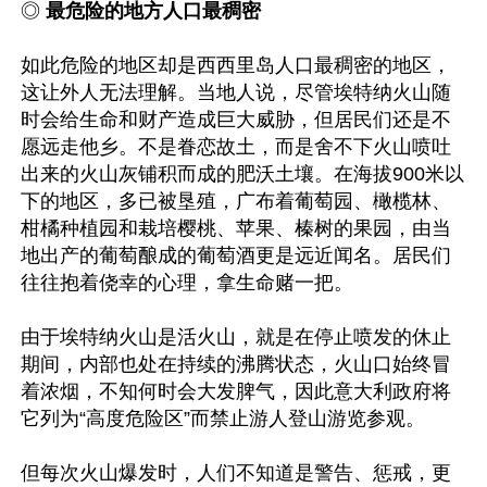
◎ 
最危险的地方人口最稠密
如此危险的地区却是西西里岛人口最稠密的地区，
这让外人无法理解。当地人说，尽管埃特纳火山随
时会给生命和财产造成巨大威胁，但居民们还是不
愿远走他乡。不是眷恋故土，而是舍不下火山喷吐
出来的火山灰铺积而成的肥沃土壤。在海拔900米以
下的地区，多已被垦殖，广布着葡萄园、橄榄林、
柑橘种植园和栽培樱桃、苹果、榛树的果园，由当
地出产的葡萄酿成的葡萄酒更是远近闻名。居民们
往往抱着侥幸的心理，拿生命赌一把。

由于埃特纳火山是活火山，就是在停止喷发的休止
期间，内部也处在持续的沸腾状态，火山口始终冒
着浓烟，不知何时会大发脾气，因此意大利政府将
它列为“高度危险区”而禁止游人登山游览参观。

但每次火山爆发时，人们不知道是警告、惩戒，更