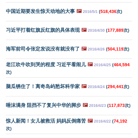
中国近期要发生惊天动地的大事
🖼️
(
518,436
次)
2016/5/1
习近平打着红旗反红旗的具体表现
🖼️
(
177,889
次)
2016/4/30
海军前司令张定发说没有就没有了
🖼️
(
504,119
次)
2016/4/26
老江吹牛吹到哭的程度 习近平看闹儿
🖼️
(
464,594
2016/4/25
次)
脑瓜锈住了！离奇岛屿愁坏科学家
🖼️
(
294,441
次)
2016/4/24
唾沫满身 阻挡不了复兴中华的脚步
🖼️
(
117,873
次)
2016/4/23
惊人新闻！女儿被救活 妈妈反倒痛苦
🖼️
(
74,192
2016/4/22
次)