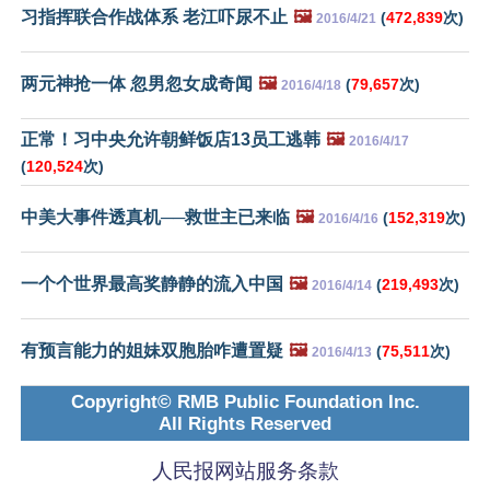
习指挥联合作战体系 老江吓尿不止
🖼️
(
472,839
次)
2016/4/21
两元神抢一体 忽男忽女成奇闻
🖼️
(
79,657
次)
2016/4/18
正常！习中央允许朝鲜饭店13员工逃韩
🖼️
2016/4/17
(
120,524
次)
中美大事件透真机──救世主已来临
🖼️
(
152,319
次)
2016/4/16
一个个世界最高奖静静的流入中国
🖼️
(
219,493
次)
2016/4/14
有预言能力的姐妹双胞胎咋遭置疑
🖼️
(
75,511
次)
2016/4/13
Copyright© RMB Public Foundation Inc.
All Rights Reserved
人民报网站服务条款