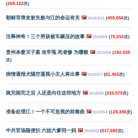
(
209,123
次)
朝鲜导弹发射失败与江的命运有关
🖼️
(
455,856
次)
2016/5/11
注释神奇！三个男孩被车碾压的故事
🖼️
(
75,016
次)
2016/5/9
贵州杀妻灭子案 坐牢冤 死者惨 为哪般
🖼️
(
192,335
2016/5/8
次)
病情通报犬隔空遥视小主人将出事
🖼️
(
61,463
次)
2016/5/7
疯完闹完之后 人还是向往这些地方
🖼️
(
310,579
次)
2016/5/5
准备处理江！一个不可忽视的前奏曲
🖼️
(
124,356
次)
2016/5/4
中共官场随便扒 六娃六爹同一妈
🖼️
(
517,685
次)
2016/5/2