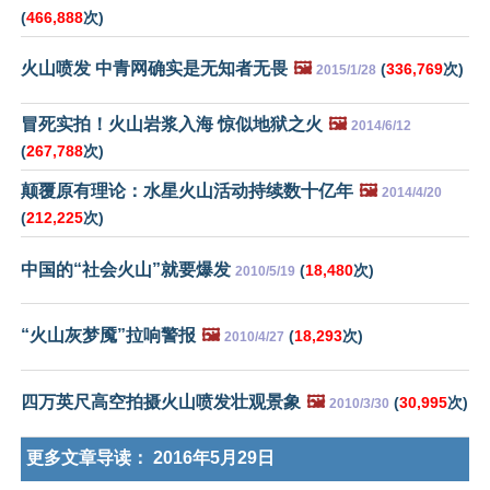
(
466,888
次)
火山喷发 中青网确实是无知者无畏
🖼️
(
336,769
次)
2015/1/28
冒死实拍！火山岩浆入海 惊似地狱之火
🖼️
2014/6/12
(
267,788
次)
颠覆原有理论：水星火山活动持续数十亿年
🖼️
2014/4/20
(
212,225
次)
中国的“社会火山”就要爆发
(
18,480
次)
2010/5/19
“火山灰梦魇”拉响警报
🖼️
(
18,293
次)
2010/4/27
四万英尺高空拍摄火山喷发壮观景象
🖼️
(
30,995
次)
2010/3/30
更多文章导读：
2016年5月29日