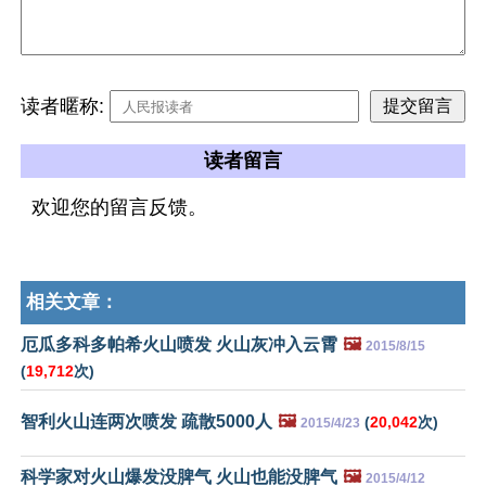
读者暱称:
读者留言
欢迎您的留言反馈。
相关文章：
厄瓜多科多帕希火山喷发 火山灰冲入云霄
🖼️
2015/8/15
(
19,712
次)
智利火山连两次喷发 疏散5000人
🖼️
(
20,042
次)
2015/4/23
科学家对火山爆发没脾气 火山也能没脾气
🖼️
2015/4/12