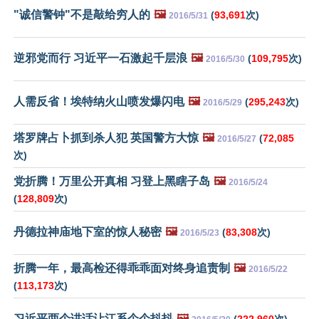
"诚信警钟"不是敲给穷人的
🖼️
(
93,691
次)
2016/5/31
逆邪党而行 习近平一石激起千层浪
🖼️
(
109,795
次)
2016/5/30
人需反省！埃特纳火山喷发爆闪电
🖼️
(
295,243
次)
2016/5/29
塔罗牌占卜抓到杀人犯 英国警方大惊
🖼️
(
72,085
2016/5/27
次)
党折腾！万里公开真相 习登上黑瞎子岛
🖼️
2016/5/24
(
128,809
次)
丹德拉神庙地下室的惊人秘密
🖼️
(
83,308
次)
2016/5/23
折腾一年，最高检还得乖乖面对终身追责制
🖼️
2016/5/22
(
113,173
次)
习近平两个讲话让江系个个抖抖
🖼️
(
222,960
次)