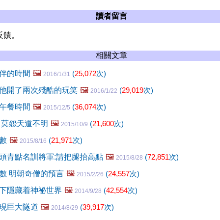
讀者留言
反饋。
相關文章
伴的時間
🖼️
(
25,072
次)
2016/1/31
他開了兩次殘酷的玩笑
🖼️
(
29,019
次)
2016/1/22
午餐時間
🖼️
(
36,074
次)
2015/12/5
 莫怨天道不明
🖼️
(
21,600
次)
2015/10/9
數
🖼️
(
21,971
次)
2015/8/16
頭青點名訓將軍:請把腿抬高點
🖼️
(
72,851
次)
2015/8/28
數 明朝奇僧的預言
🖼️
(
24,557
次)
2015/2/26
下隱藏着神祕世界
🖼️
(
42,554
次)
2014/9/28
現巨大隧道
🖼️
(
39,917
次)
2014/8/29