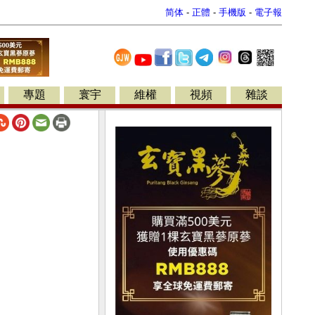
简体
-
正體
-
手機版
-
電子報
專題
寰宇
維權
視頻
雜談