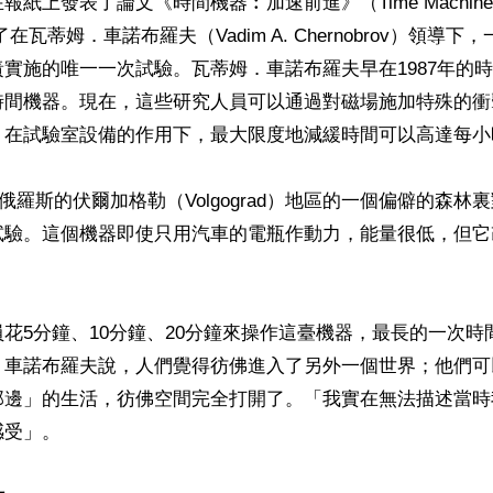
上發表了論文《時間機器︰加速前進》（Time Machine: Firs
在瓦蒂姆．車諾布羅夫（Vadim A. Chernobrov）領導
實施的唯一一次試驗。瓦蒂姆．車諾布羅夫早在1987年的
時間機器。現在，這些研究人員可以通過對磁場施加特殊的衝
在試驗室設備的作用下，最大限度地減緩時間可以高達每小時1
，在俄羅斯的伏爾加格勒（Volgograd）地區的一個偏僻的森
試驗。這個機器即使只用汽車的電瓶作動力，能量很低，但它
花5分鐘、10分鐘、20分鐘來操作這臺機器，最長的一次時
．車諾布羅夫說，人們覺得彷佛進入了另外一個世界；他們可
那邊」的生活，彷佛空間完全打開了。「我實在無法描述當時
受」。
