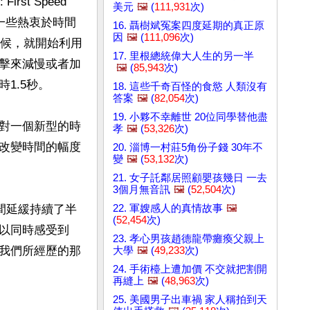
t Speed 
美元
🖼️
(
111,931
次)
下，一些熱衷於時間
16. 聶樹斌冤案四度延期的真正原
因
🖼️
(
111,096
次)
時候，就開始利用
17. 里根總統偉大人生的另一半
擊來減慢或者加
🖼️
(
85,943
次)
.5秒。

18. 這些千奇百怪的食慾 人類沒有
答案
🖼️
(
82,054
次)
19. 小夥不幸離世 20位同學替他盡
林裏對一個新型的時
孝
🖼️
(
53,326
次)
改變時間的幅度
20. 淄博一村莊5角份子錢 30年不
變
🖼️
(
53,132
次)
21. 女子託鄰居照顧嬰孩幾日 一去
3個月無音訊
🖼️
(
52,504
次)
22. 軍嫂感人的真情故事
🖼️
間延緩持續了半
(
52,454
次)
以同時感受到
23. 孝心男孩趙德龍帶癱瘓父親上
我們所經歷的那
大學
🖼️
(
49,233
次)
24. 手術檯上遭加價 不交就把割開
再縫上
🖼️
(
48,963
次)
25. 美國男子出車禍 家人稱拍到天