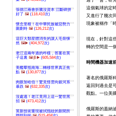
過了一會，研
這個氣球的定
張德江兩會折騰沒資本 江斷碑拼
好了
🖼️
(
118,410
次)
又進行了幾次
現象被稱作「時間
懷念里根！在中華民族被惡勢力
圍剿時
🖼️
(
126,212
次)
這巨大類星體消失的讓人毛骨悚
現在，針對這
然
🖼️▶️
(
404,972
次)
轉的空間是一
老江這兩年過的咋樣，答案在英
子這裏
🖼️多▶️
(
605,584
次)
時間機器加速
美艦羣抵南海…轉移世界真正焦
點
🖼️
(
130,877
次)
著名的俄羅斯科學
肉眼加哈伯！驚見怪雲向銀河系
返回到過去是
暴跌
🖼️
(
632,335
次)
觀點。一位美
沒處逃！老江竟用上這一驚世黑
招
🖼️
(
473,412
次)
俄羅斯的蓋納迪
英新技術重現被拭指紋的新聞所
聯想到的
🖼️
(
515,458
次)