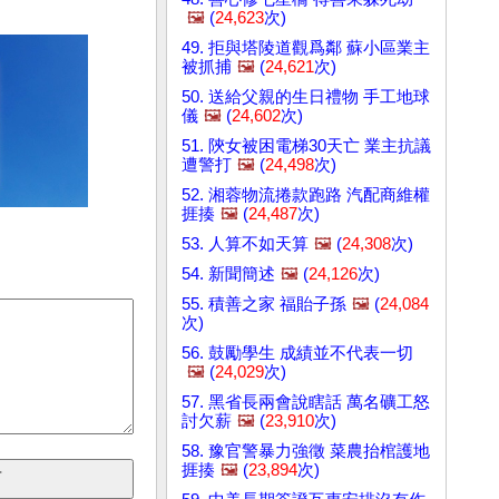
🖼️
(
24,623
次)
49. 拒與塔陵道觀爲鄰 蘇小區業主
被抓捕
🖼️
(
24,621
次)
50. 送給父親的生日禮物 手工地球
儀
🖼️
(
24,602
次)
51. 陝女被困電梯30天亡 業主抗議
遭警打
🖼️
(
24,498
次)
52. 湘蓉物流捲款跑路 汽配商維權
捱揍
🖼️
(
24,487
次)
53. 人算不如天算
🖼️
(
24,308
次)
54. 新聞簡述
🖼️
(
24,126
次)
55. 積善之家 福貽子孫
🖼️
(
24,084
次)
56. 鼓勵學生 成績並不代表一切
🖼️
(
24,029
次)
57. 黑省長兩會說瞎話 萬名礦工怒
討欠薪
🖼️
(
23,910
次)
58. 豫官警暴力強徵 菜農抬棺護地
捱揍
🖼️
(
23,894
次)