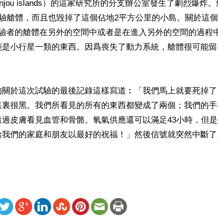
njou islands）的這家研究所的分支辦公室發生了劇烈爆炸
試驗艙體，而且也毀掉了這個佔地2平方公里的小島。關於這
實驗者的艙體在另外的空間中或者是在進入另外的空間的過程
能是小行星一類的東西。因爲喪失了動力系統，艙體很可能留
的關於這次試驗的最後記錄這樣寫道︰「我們馬上就要死掉了
這裏很黑。我們所看見的所有的東西都變成了兩個；我們的手
透過皮膚看見血管和骨骼。氧氣供應還可以滿足43小時，但
給我們的家庭和朋友以最好的祝福！」然後信號就突然中斷了
ww.renminbao.com/rmb/articles/2016/3/19/63177b.html