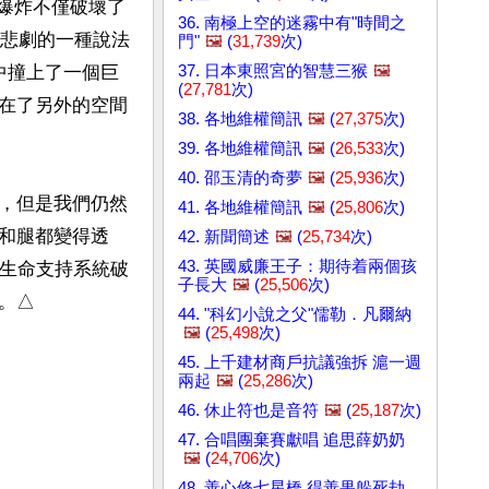
。爆炸不僅破壞了
36. 南極上空的迷霧中有"時間之
個悲劇的一種說法
門"
🖼️
(
31,739
次)
37. 日本東照宮的智慧三猴
🖼️
中撞上了一個巨
(
27,781
次)
在了另外的空間
38. 各地維權簡訊
🖼️
(
27,375
次)
39. 各地維權簡訊
🖼️
(
26,533
次)
40. 邵玉清的奇夢
🖼️
(
25,936
次)
，但是我們仍然
41. 各地維權簡訊
🖼️
(
25,806
次)
和腿都變得透
42. 新聞簡述
🖼️
(
25,734
次)
43. 英國威廉王子：期待着兩個孩
是生命支持系統破
子長大
🖼️
(
25,506
次)
。△
44. "科幻小說之父"儒勒．凡爾納
🖼️
(
25,498
次)
45. 上千建材商戶抗議強拆 滬一週
兩起
🖼️
(
25,286
次)
46. 休止符也是音符
🖼️
(
25,187
次)
47. 合唱團棄賽獻唱 追思薛奶奶
🖼️
(
24,706
次)
48. 善心修七星橋 得善果躲死劫