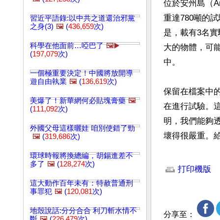
位於安州島（A
重達780噸的
習近平語錄:以中共之道還治邪黨
之身(3)
🖼️
(
436,659
次)
是，載有3名
科學在他面前…啞巴了
🖼️▶️
大的物體，可
(
197,079
次)
中。

一個極重要決定！中國將放開導
遊自由執業
🖼️
(
136,619
次)
保留在檔案中
美爆了！新華網何必貼塊膏藥
🖼️
在進行試驗。
(
111,092
次)
明，我們能夠
外國父母這樣曬娃 咱別使錯了勁
壞得很嚴重。
🖼️
(
319,686
次)
環球時報將換總編，胡錫進差不
文章網址: http://w
多了
🖼️
(
128,274
次)
打印機版
這大動作百年未有：特赦普通刑
事罪犯
🖼️
(
120,081
次)
地殼說話:分分合合 利刀斬水情不
分享至：
斷
🖼️
(
226,479
次)