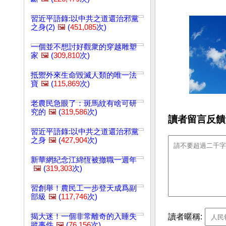
習近平語錄:以中共之道還治邪黨
之身(2)
🖼️
(
451,085
次)
一個並不想討好觀衆的穿越雕塑
家
🖼️
(
309,810
次)
抵禦外來生命毀滅人類的唯一法
寶
🖼️
(
115,869
次)
老農民急眼了：斑馬紋有啥可研
究的
🖼️
(
319,586
次)
讀者留言反饋
習近平語錄:以中共之道還治邪黨
之身
🖼️
(
427,904
次)
新華網紀念江綿恆被撤職一週年
🖼️
(
319,303
次)
習創舉！農民工一步登天成爲副
部級
🖼️
(
117,746
次)
讀者暱稱:
揭大迷！一個非常離奇的入睡失
蹤事件
🖼️
(
76,156
次)