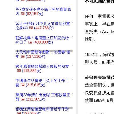
不可思議的爆
英7歲女孩不痛不餓不累的真實原
因
🖼️
(
82,151
次)
任何一家電視
習近平語錄:以中共之道還治邪黨
事實上，早在斯大
之身(4)
🖼️
(
447,756
次)
查托夫（Acade
朝鮮核爆！兩個蓋上江印記的特
找到。

殊日子
🖼️
(
438,890
次)
人民報中國新年獻辭：沁園春·猴
1952年，蘇聯
年
🖼️
(
137,116
次)
與人員，結果有
猴年感謝捐款幫助人民報的朋友
🖼️
(
119,882
次)
赫魯曉夫掌權後
中國新年話傳統舌尖上的手作工
然全部消失，
藝
🖼️
(
215,615
次)
長委員會決定暫
陳滿23年清白出冤獄 正邪較量正
酣
🖼️
(
231,305
次)
然而1989年8
張德江用這個歪輒與習近平作對
🖼️
(
127,258
次)