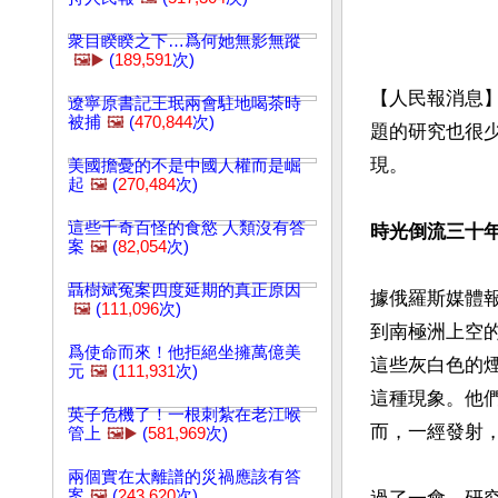
衆目睽睽之下…爲何她無影無蹤
🖼️▶️
(
189,591
次)
【人民報消息
遼寧原書記王珉兩會駐地喝茶時
被捕
🖼️
(
470,844
次)
題的研究也很
現。

美國擔憂的不是中國人權而是崛
起
🖼️
(
270,484
次)
這些千奇百怪的食慾 人類沒有答
時光倒流三十
案
🖼️
(
82,054
次)
聶樹斌冤案四度延期的真正原因
據俄羅斯媒體報
🖼️
(
111,096
次)
到南極洲上空
爲使命而來！他拒絕坐擁萬億美
這些灰白色的
元
🖼️
(
111,931
次)
這種現象。他
英子危機了！一根刺紮在老江喉
而，一經發射，
管上
🖼️▶️
(
581,969
次)
兩個實在太離譜的災禍應該有答
案
🖼️
(
243,620
次)