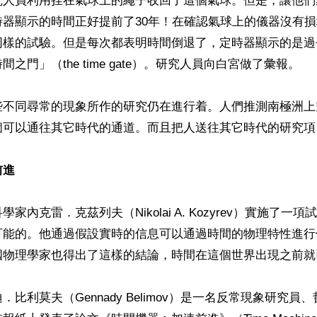
究人員利用拴在氣球上的繩子收回了這個氣球。但是，讓他們
時器顯示的時間正好提前了30年！在確認氣球上的儀器沒有
同樣的試驗。但是每次都表明時間倒退了，定時器顯示的是過
之門」（the time gate）。研究人員向白宮做了彙報。

些不同尋常的現象所作的研究仍在進行着。人們推測南極洲上
個可以通往其它時代的通道。而且把人送往其它時代的研究項
前進
家內克雷．克茲列夫（Nikolai A. Kozyrev）實施了一
可能的。他通過假設實時的信息可以通過時間的物理特性進行
國物理學家也得出了這樣的結論，時間在這個世界出現之前就
．比利莫夫（Gennady Belimov）是一名反常現象研究員