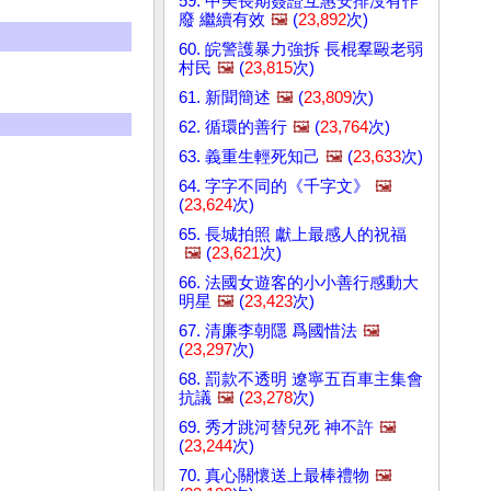
59. 中美長期簽證互惠安排沒有作
廢 繼續有效
🖼️
(
23,892
次)
60. 皖警護暴力強拆 長棍羣毆老弱
村民
🖼️
(
23,815
次)
61. 新聞簡述
🖼️
(
23,809
次)
62. 循環的善行
🖼️
(
23,764
次)
63. 義重生輕死知己
🖼️
(
23,633
次)
64. 字字不同的《千字文》
🖼️
(
23,624
次)
65. 長城拍照 獻上最感人的祝福
🖼️
(
23,621
次)
66. 法國女遊客的小小善行感動大
明星
🖼️
(
23,423
次)
67. 清廉李朝隱 爲國惜法
🖼️
(
23,297
次)
68. 罰款不透明 遼寧五百車主集會
抗議
🖼️
(
23,278
次)
69. 秀才跳河替兒死 神不許
🖼️
(
23,244
次)
70. 真心關懷送上最棒禮物
🖼️