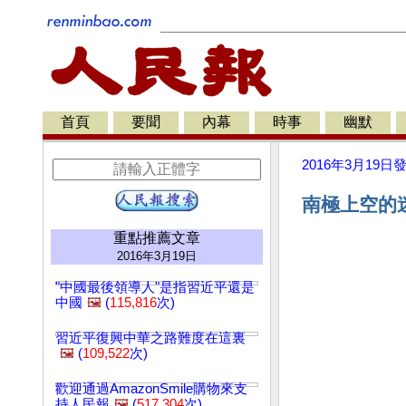
首頁
要聞
內幕
時事
幽默
2016年3月19日
南極上空的迷
重點推薦文章
2016年3月19日
"中國最後領導人"是指習近平還是
中國
🖼️
(
115,816
次)
習近平復興中華之路難度在這裏
🖼️
(
109,522
次)
歡迎通過AmazonSmile購物來支
持人民報
🖼️
(
517,304
次)