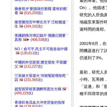
量的專著。他在報紙
On）。他描述了
兩會前夕 劉源就任新職 還有好戲
看
🖼️
(
515,209
次)
研究的人所負責
地磁泵來製作
推背圖預言中華出天子 江蛤難逃
生
🖼️
(
164,102
次)
速時間的進程。
美國銷燬月球記錄片 俄國公開要
真相
🖼️▶️
(
406,538
次)
2001年8月
NO！俞可平,民主不可能造福中國
間機器進行了
🖼️
(
130,613
次)
仍達到了3%。

中國的外交政策:廣交朋友 不當繼
父
🖼️
(
112,227
次)
最初，研究人員
三呆婊大冒虛火 河南冤獄增加死
小時。瓦蒂姆
囚
🖼️
(
231,565
次)
「這邊」和「
趙安因宋祖英酒醉而惹出大禍
🖼️
(
499,229
次)
種不同尋常的感
香港旺角流血大沖突背後的指揮
者
🖼️
(
128,810
次)