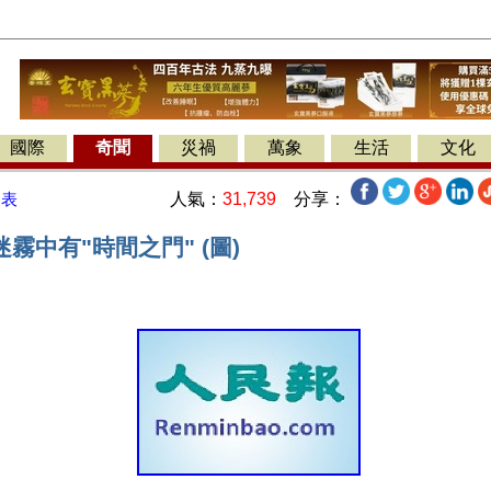
國際
奇聞
災禍
萬象
生活
文化
人氣：
31,739
分享：
發表
霧中有"時間之門" (圖)