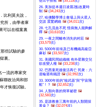
使出手搭救
🖼️
(
35,118
次)
26. 美加從本週日凌晨2點改夏時
制
🖼️
(
34,243
次)
．比利莫夫說，
27. 哈佛醫學博士會場上與火星人
交談 震驚網絡
🖼️
(
34,011
次)
的研究所，由學者庫
28. 七孔流血不死 怪病無人能夠解
驗的結果可以在檔案裏
釋
🖼️
(
33,610
次)
29. 一夜之間離奇消失的村莊
🖼️
(
33,579
次)
30. 5000年前埃及已有機織高級亞
調查那些試驗的參
麻衫
🖼️
(
33,507
次)
獄裏。

31. 美國民間組織稱 有外星雜交兒
欲改變人種
🖼️
(
33,238
次)
32. 巴西童死後復活再亡 民衆：六
名一流的專家突
道輪迴有鐵證
🖼️
(
32,992
次)
蘇聯政治局和部
33. 3000年前的"核武器"與"宇宙飛
船"！？
🖼️
(
32,652
次)
7年才恢復試驗。
34. 人類向善的簡單祕密
🖼️
(
32,583
次)
35. 是誰教會三萬年前的人類開採
黃金？
🖼️
(
32,074
次)