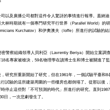
炸
公司以及廣播公司都對這件令人驚訝的事情進行報導。蓋納迪
林時期就有一個專門研究平行世界（Parallel World）
micians Kurchatov）和伊奧澳夫（Ioffe）所進行的試
祕密警察組織領導人貝利亞（Lavrentiy Beriya）開始立案
18名專家被槍決，59名物理學在讀博士生和博士被關進了監
，研究所重新開始了研究，但在1961年，一個試驗平臺和8
進行試驗的這所建築周圍的一些樓房也都倒塌了。從那以後，
時停止這些對「不可預測的時代」所進行的研究。直到198
月30日，一次悲劇發生了。
