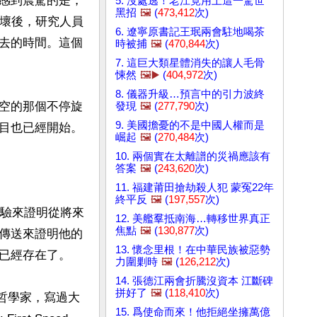
感到震驚的是，
5. 沒處逃！老江竟用上這一驚世
黑招
🖼️
(
473,412
次)
損壞後，研究人員
6. 遼寧原書記王珉兩會駐地喝茶
去的時間。這個
時被捕
🖼️
(
470,844
次)
7. 這巨大類星體消失的讓人毛骨
悚然
🖼️▶️
(
404,972
次)
8. 儀器升級…預言中的引力波終
空的那個不停旋
發現
🖼️
(
277,790
次)
9. 美國擔憂的不是中國人權而是
目也已經開始。

崛起
🖼️
(
270,484
次)
10. 兩個實在太離譜的災禍應該有
答案
🖼️
(
243,620
次)
11. 福建莆田搶劫殺人犯 蒙冤22年
終平反
🖼️
(
197,557
次)
項試驗來證明從將來
12. 美艦羣抵南海…轉移世界真正
焦點
🖼️
(
130,877
次)
傳送來證明他的
13. 懷念里根！在中華民族被惡勢
已經存在了。

力圍剿時
🖼️
(
126,212
次)
14. 張德江兩會折騰沒資本 江斷碑
拼好了
🖼️
(
118,410
次)
、哲學家，寫過大
15. 爲使命而來！他拒絕坐擁萬億