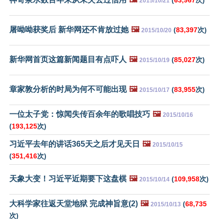
2015/10/21
屠呦呦获奖后 新华网还不肯放过她
🖼️
(
83,397
次)
2015/10/20
新华网首页这篇新闻题目有点吓人
🖼️
(
85,027
次)
2015/10/19
章家敦分析的时局为何不可能出现
🖼️
(
83,955
次)
2015/10/17
一位太子党：惊闻失传百余年的歌唱技巧
🖼️
2015/10/16
(
193,125
次)
习近平去年的讲话365天之后才见天日
🖼️
2015/10/15
(
351,416
次)
天象大变！习近平近期要下这盘棋
🖼️
(
109,958
次)
2015/10/14
大科学家往返天堂地狱 完成神旨意(2)
🖼️
(
68,735
2015/10/13
次)