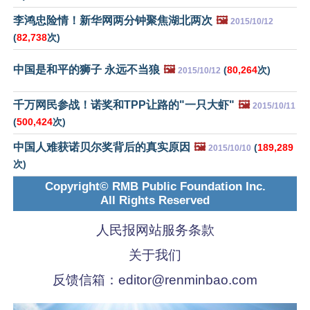
李鸿忠险情！新华网两分钟聚焦湖北两次
🖼️
2015/10/12
(
82,738
次)
中国是和平的狮子 永远不当狼
🖼️
(
80,264
次)
2015/10/12
千万网民参战！诺奖和TPP让路的"一只大虾"
🖼️
2015/10/11
(
500,424
次)
中国人难获诺贝尔奖背后的真实原因
🖼️
(
189,289
2015/10/10
次)
Copyright© RMB Public Foundation Inc.
All Rights Reserved
人民报网站服务条款
关于我们
反馈信箱：
editor@renminbao.com