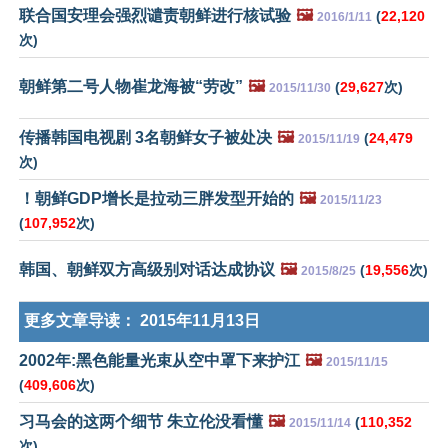
联合国安理会强烈谴责朝鲜进行核试验
🖼️
(
22,120
2016/1/11
次)
朝鲜第二号人物崔龙海被“劳改”
🖼️
(
29,627
次)
2015/11/30
传播韩国电视剧 3名朝鲜女子被处决
🖼️
(
24,479
2015/11/19
次)
！朝鲜GDP增长是拉动三胖发型开始的
🖼️
2015/11/23
(
107,952
次)
韩国、朝鲜双方高级别对话达成协议
🖼️
(
19,556
次)
2015/8/25
更多文章导读：
2015年11月13日
2002年:黑色能量光束从空中罩下来护江
🖼️
2015/11/15
(
409,606
次)
习马会的这两个细节 朱立伦没看懂
🖼️
(
110,352
2015/11/14
次)