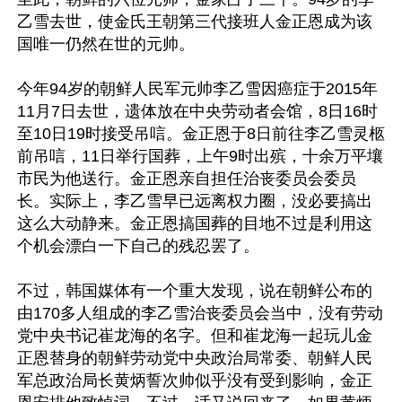
乙雪去世，使金氏王朝第三代接班人金正恩成为该
国唯一仍然在世的元帅。

今年94岁的朝鲜人民军元帅李乙雪因癌症于2015年
11月7日去世，遗体放在中央劳动者会馆，8日16时
至10日19时接受吊唁。金正恩于8日前往李乙雪灵柩
前吊唁，11日举行国葬，上午9时出殡，十余万平壤
市民为他送行。金正恩亲自担任治丧委员会委员
长。实际上，李乙雪早已远离权力圈，没必要搞出
这么大动静来。金正恩搞国葬的目地不过是利用这
个机会漂白一下自己的残忍罢了。

不过，韩国媒体有一个重大发现，说在朝鲜公布的
由170多人组成的李乙雪治丧委员会当中，没有劳动
党中央书记崔龙海的名字。但和崔龙海一起玩儿金
正恩替身的朝鲜劳动党中央政治局常委、朝鲜人民
军总政治局长黄炳誓次帅似乎没有受到影响，金正