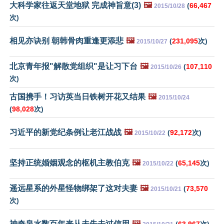
大科学家往返天堂地狱 完成神旨意(3)
🖼️
(
66,467
2015/10/28
次)
相见亦诀别 朝韩骨肉重逢更添悲
🖼️
(
231,095
次)
2015/10/27
北京青年报"解散党组织"是让习下台
🖼️
(
107,110
2015/10/26
次)
古国携手！习访英当日铁树开花又结果
🖼️
2015/10/24
(
98,028
次)
习近平的新党纪条例让老江战战
🖼️
(
92,172
次)
2015/10/22
坚持正统婚姻观念的枢机主教伯克
🖼️
(
65,145
次)
2015/10/22
遥远星系的外星怪物绑架了这对夫妻
🖼️
(
73,570
2015/10/21
次)
神奇泉水数百年来从未失去过信用
🖼️
(
63,967
次)