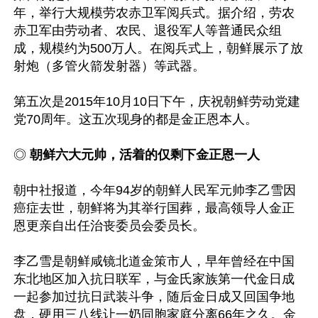
年，举行大规模劳农赤卫军阅兵式。据介绍，劳农
赤卫军由劳动者、农民、退役军人等普通民众组
成，规模约为500万人。在阅兵式上，朝鲜展示了放
射炮（多管火箭发射器）等武器。

第五次是2015年10月10日下午，庆祝朝鲜劳动党建
党70周年。这五次现身的都是金正恩本人。

◎ 
朝鲜六大元帅，活着的仅剩下金正恩一人
朝中社报道，今年94岁的朝鲜人民军元帅李乙雪因
癌症去世，朝鲜将为其举行国葬，最高领导人金正
恩更亲自出任治丧委员会委员长。

李乙雪是朝鲜咸镜北道金策市人，早年曾经在中国
东北地区加入抗日联军，与金氏家族第一代金日成
一起参加过抗日武装斗争，随后金日成又回国争地
盘，硬用三八线让一奶同胞家庭分离66年之久。金