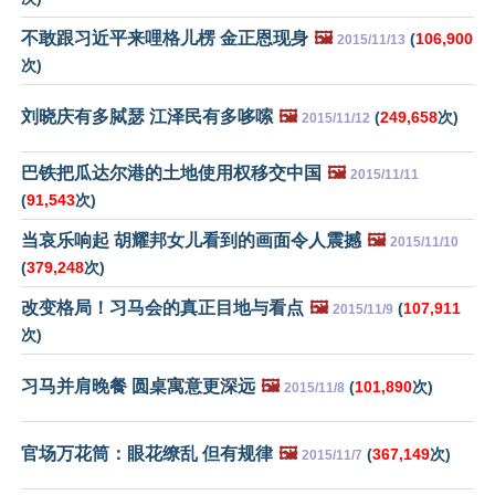
不敢跟习近平来哩格儿楞 金正恩现身
🖼️
(
106,900
2015/11/13
次)
刘晓庆有多脦瑟 江泽民有多哆嗦
🖼️
(
249,658
次)
2015/11/12
巴铁把瓜达尔港的土地使用权移交中国
🖼️
2015/11/11
(
91,543
次)
当哀乐响起 胡耀邦女儿看到的画面令人震撼
🖼️
2015/11/10
(
379,248
次)
改变格局！习马会的真正目地与看点
🖼️
(
107,911
2015/11/9
次)
习马并肩晚餐 圆桌寓意更深远
🖼️
(
101,890
次)
2015/11/8
官场万花筒：眼花缭乱 但有规律
🖼️
(
367,149
次)
2015/11/7