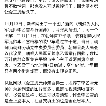
恩安排他致悼词。不过，话又说回来了，如果黄炳
誓不致悼词，那也没人可以致悼词了，因为基本都
让金正恩给杀了。

11月13日，新华网出了一个图片新闻《朝鲜为人民
军元帅李乙雪举行国葬》，两张高清图片，同一个
图解：“11月11日，在朝鲜首都平壤，载有朝鲜人民
军元帅李乙雪棺椁的装甲车通过主干道。当日，朝
鲜为朝鲜劳动党中央委员会委员、朝鲜最高人民会
议代议员、朝鲜人民军元帅李乙雪举行国葬，数以
万计的群众聚集在平壤市中心主干道两侧肃立默
哀。李乙雪于当地时间7日病逝，享年94岁。”里面
只有两个街道场面，而没有出现金正恩。

凤凰网以《金正恩元帅亲自捧土，埋葬了李乙雪元
帅》为题刊登的图片更多，但翻拍视频清晰度不
够。尽管是这样，还是可以看清楚，悼念李乙雪的
是金正恩本人，往墓穴填土的也是金正恩本人。
