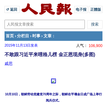
↺ 返回 
电子报
正體版
首页
分栏目
时事
文章
›
›
›
：
2015年11月13日
发表
人气：
106,900
不敢跟习近平来哩格儿楞 金正恩现身(多图)
戚思
10月10日，朝鲜劳动党建党70周年之际，朝鲜在平壤金日成广场上举行
阅兵仪式。