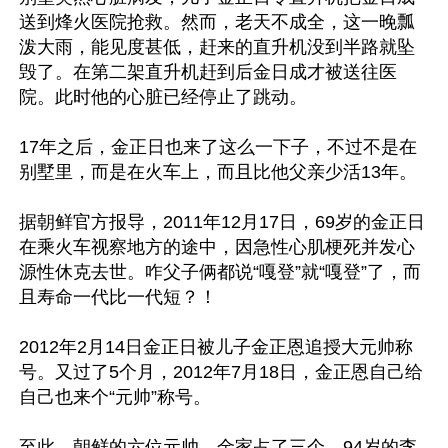
送到烽火医院抢救。然而，老天不成全，这一晚瓢
泼大雨，能见度甚低，赶来的直升机没到半路就坠
毁了。在第二架直升机赶到后金日成才被送往医
院。此时他的心脏已经停止了跳动。

17年之后，金正日也来了这么一下子，不过不是在
别墅里，而是在火车上，而且比他父亲少活13年。

据朝鲜官方报导，2011年12月17日，69岁的金正日
在乘火车视察地方的途中，因急性心肌梗死并发心
源性休克去世。咋父子俩都说“嘎登”就“嘎登”了，而
且寿命一代比一代短？！

2012年2月14日金正日被儿子金正恩追授大元帅称
号。又过了5个月，2012年7月18日，金正恩自己给
自己也来个“元帅”称号。

至此，朝鲜的六位元帅，金家占了三个。94岁的李