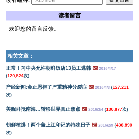
读者留言
欢迎您的留言反馈。
相关文章：
正常！习中央允许朝鲜饭店13员工逃韩
🖼️
2016/4/17
(
120,524
次)
产经新闻:金正恩得了严重精神分裂症
🖼️
(
127,211
2016/4/3
次)
美舰群抵南海…转移世界真正焦点
🖼️
(
130,877
次)
2016/3/4
朝鲜核爆！两个盖上江印记的特殊日子
🖼️
(
438,890
2016/2/9
次)