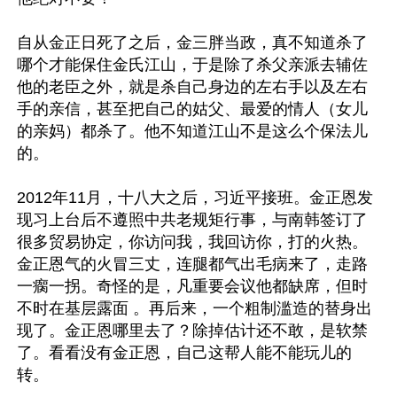
自从金正日死了之后，金三胖当政，真不知道杀了
哪个才能保住金氏江山，于是除了杀父亲派去辅佐
他的老臣之外，就是杀自己身边的左右手以及左右
手的亲信，甚至把自己的姑父、最爱的情人（女儿
的亲妈）都杀了。他不知道江山不是这么个保法儿
的。

2012年11月，十八大之后，习近平接班。金正恩发
现习上台后不遵照中共老规矩行事，与南韩签订了
很多贸易协定，你访问我，我回访你，打的火热。
金正恩气的火冒三丈，连腿都气出毛病来了，走路
一瘸一拐。奇怪的是，凡重要会议他都缺席，但时
不时在基层露面 。再后来，一个粗制滥造的替身出
现了。金正恩哪里去了？除掉估计还不敢，是软禁
了。看看没有金正恩，自己这帮人能不能玩儿的
转。
