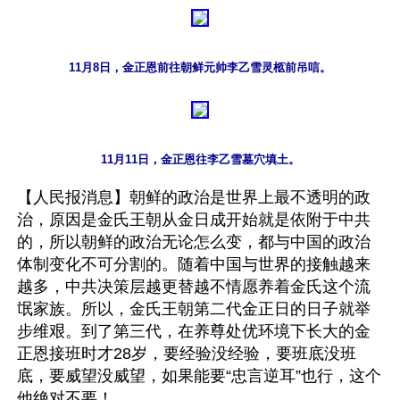
11月8日，金正恩前往朝鲜元帅李乙雪灵柩前吊唁。
11月11日，金正恩往李乙雪墓穴填土。
【人民报消息】朝鲜的政治是世界上最不透明的政
治，原因是金氏王朝从金日成开始就是依附于中共
的，所以朝鲜的政治无论怎么变，都与中国的政治
体制变化不可分割的。随着中国与世界的接触越来
越多，中共决策层越更替越不情愿养着金氏这个流
氓家族。所以，金氏王朝第二代金正日的日子就举
步维艰。到了第三代，在养尊处优环境下长大的金
正恩接班时才28岁，要经验没经验，要班底没班
底，要威望没威望，如果能要“忠言逆耳”也行，这个
他绝对不要！
