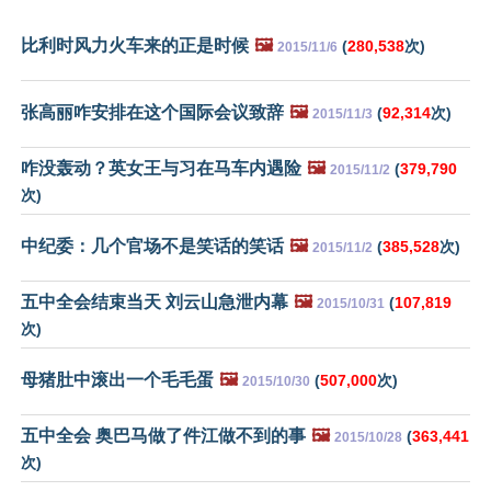
比利时风力火车来的正是时候
🖼️
(
280,538
次)
2015/11/6
张高丽咋安排在这个国际会议致辞
🖼️
(
92,314
次)
2015/11/3
咋没轰动？英女王与习在马车内遇险
🖼️
(
379,790
2015/11/2
次)
中纪委：几个官场不是笑话的笑话
🖼️
(
385,528
次)
2015/11/2
五中全会结束当天 刘云山急泄内幕
🖼️
(
107,819
2015/10/31
次)
母猪肚中滚出一个毛毛蛋
🖼️
(
507,000
次)
2015/10/30
五中全会 奥巴马做了件江做不到的事
🖼️
(
363,441
2015/10/28
次)