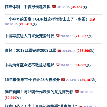
打碎体制…中青报借题发挥
🖼️
(
35,454
次)
2013/1/15
一个神奇的国度！GDP就这样噌噌上去了（多图）
更新
(
213,491
次)
2013/1/15
中国再度进入口罩受宠爱时代
🖼️
(
215,077
次)
2013/1/15
蹶起！2013口罩完胜2003口罩
🖼️
(
258,860
次)
2013/1/14
中共为何至今还不敢提胡耀邦
🖼️
(
84,682
次)
2013/1/14
16年最倒霉市长 任职48天被双开
🖼️
(
39,187
次)
2013/1/14
疯狂新闻！与郎朗合作表演的竟是陈光标
🖼️
2013/1/13
(
52,290
次)
赵本山怂了！为上春晚还得携手"梦中情人"
🖼️
2013/1/13