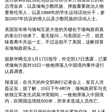
这些获释的政治犯包括曾经担任军方情报首长的前
总理金农，以及缅甸少数民族、掸族重要政治人物
赛努伦等人，以及1988年的学生运动活动分子，参
加2007年抗议的僧人以及少数民族的活动人士。
美国宣布将与缅甸互派大使的关键在于缅甸政府真
的拿出行动来了。毫无疑问，与美国近一尺，就意
味着离中共远一丈。不过这怨不了美国，这帐得算
在缅甸政府头上。
据新华网北京1月17日报导，外交部17日透露，已要
求缅甸方面对15日一枚炮弹落入中国境内事件进行
认真调查。
报道说：在当天的外交部例行记者会上，发言人洪
磊证实，据了解，15日下午4时许，缅甸政府军与克
钦独立军发生武装冲突期间，一枚炮弹落入中国境
内，距两国边境线500米，所幸未造成人员伤亡。
洪磊说，“中方已就此向缅方提出紧急交涉，对上述