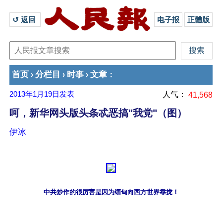
↺ 返回 
电子报
正體版
首页
分栏目
时事
文章
›
›
›
：
2013年1月19日
发表
人气：
41,568
呵，新华网头版头条忒恶搞"我党"（图）
伊冰
中共炒作的很厉害是因为缅甸向西方世界靠拢！