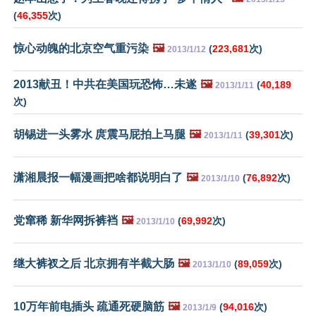
(
46,355
次)
惊心动魄的北京空气重污染
🖼️
(
223,681
次)
2013/1/12
2013献丑！中共在美国玩恐怖…未遂
🖼️
(
40,189
2013/1/11
次)
胡锡进一头雾水 庹震马屁拍上马腿
🖼️
(
39,301
次)
2013/1/11
潇湘晨报一幅漫画把啥都说明白了
🖼️
(
76,892
次)
2013/1/10
党窜稀 新华网拆裤裆
🖼️
(
69,992
次)
2013/1/10
继大裤衩之后 北京拥有半截大肠
🖼️
(
89,059
次)
2013/1/10
10万年前电插头 疏通死硬脑筋
🖼️
(
94,016
次)
2013/1/9