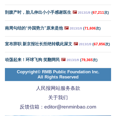
剖腹产时，胎儿伸出小小手感谢医生
🖼️
(
67,211
次)
2013/1/9
南周勾结的“外国势力”原来是他
🖼️
(
71,606
次)
2013/1/9
宣布辞职 新京报社长拒绝转载此屎文
🖼️
(
67,856
次)
2013/1/9
动荡起来！环球飞狗 笑翻网民
🖼️
(
79,365
次)
2013/1/9
Copyright© RMB Public Foundation Inc.
All Rights Reserved
人民报网站服务条款
关于我们
反馈信箱：
editor@renminbao.com