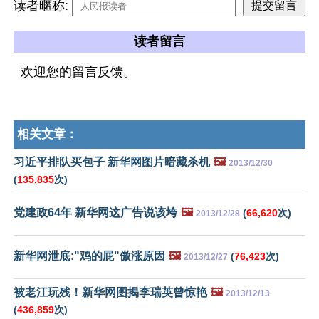
读者暱称:
读者留言
欢迎您的留言反馈。
相关文章：
习近平排队买包子 新华网图片暗藏杀机
🖼️
2013/12/30
(
135,835
次)
党建政64年 新华网这广告说该垮
🖼️
(
66,620
次)
2013/12/28
新华网泄底:"鸡的屁"傲涨原因
🖼️
(
76,423
次)
2013/12/27
被老江玩残！新华网图揭李瑞英曾惊艳
🖼️
2013/12/13
(
436,859
次)