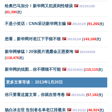
给奥巴马加分！新华网又犯原则性错误
🖼️
2013/11/28
(
81,390
次)
不是小笑话：CNN采访新华网主编
🖼️
(
91,266
次)
2013/11/5
您看，新华网对老江下手狠不狠
🖼️
(
143,168
次)
2013/11/4
新华网够猛！20张图片透露金正恩要垮
🖼️
2013/10/30
(
118,476
次)
新华网的炫图…你不噗嗤不可能
🖼️
(
115,115
次)
2013/10/20
更多文章导读：
2013年1月20日
你只要看这篇文章，你就在答考卷
🖼️
(
57,192
次)
2013/1/22
杨白冰去世 告别者名单老江排最末
🖼️
(
46,924
次)
2013/1/22