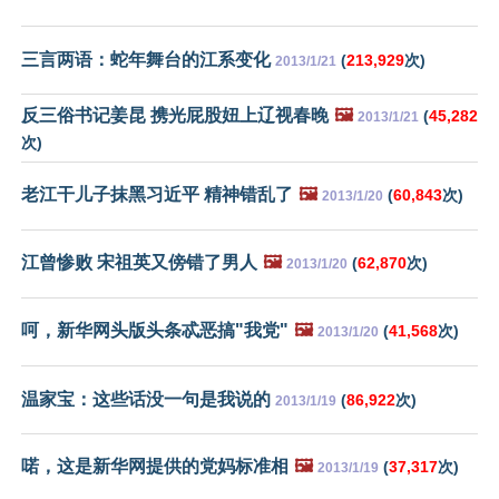
三言两语：蛇年舞台的江系变化
(
213,929
次)
2013/1/21
反三俗书记姜昆 携光屁股妞上辽视春晚
🖼️
(
45,282
2013/1/21
次)
老江干儿子抹黑习近平 精神错乱了
🖼️
(
60,843
次)
2013/1/20
江曾惨败 宋祖英又傍错了男人
🖼️
(
62,870
次)
2013/1/20
呵，新华网头版头条忒恶搞"我党"
🖼️
(
41,568
次)
2013/1/20
温家宝：这些话没一句是我说的
(
86,922
次)
2013/1/19
喏，这是新华网提供的党妈标准相
🖼️
(
37,317
次)
2013/1/19