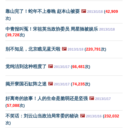
靠山完了！蛇年不上春晚 赵本山被耍
🖼️
(
42,909
2013/1/18
次)
中青报叫冤！宋祖英当政协委员 周星驰被娱乐
2013/1/18
(
39,728
次)
别不知足，北京瞧见蓝天啦
🖼️
(
220,791
次)
2013/1/18
党纯洁到这种程度了
🖼️
(
66,481
次)
2013/1/17
揭开寮国石缸阵之迷
🖼️
(
74,235
次)
2013/1/17
好离奇的故事！人的生命是脆弱还是坚强
🖼️
2013/1/17
(
57,088
次)
不笑话：刘云山当政治局常委的秘诀
🖼️
(
232,032
2013/1/16
次)