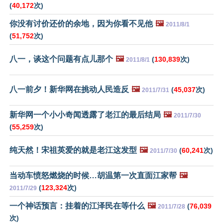
(
40,172
次)
你没有讨价还价的余地，因为你看不见他
🖼️
2011/8/1
(
51,752
次)
八一，谈这个问题有点儿那个
🖼️
(
130,839
次)
2011/8/1
八一前夕！新华网在挑动人民造反
🖼️
(
45,037
次)
2011/7/31
新华网一个小小奇闻透露了老江的最后结局
🖼️
2011/7/30
(
55,259
次)
纯天然！宋祖英爱的就是老江这发型
🖼️
(
60,241
次)
2011/7/30
当动车愤怒燃烧的时候…胡温第一次直面江家帮
🖼️
(
123,324
次)
2011/7/29
一个神话预言：挂着的江泽民在等什么
🖼️
(
76,039
2011/7/28
次)