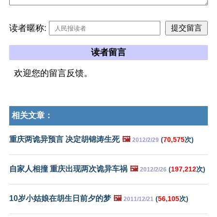
读者暱称:
读者留言
欢迎您的留言反馈。
相关文章：
重庆两诡异预言 决定胡锦涛生死
🖼️
(
70,575
次)
2012/2/29
自家人相撞 重庆出现两次诡异车祸
🖼️
(
197,212
次)
2012/2/26
10岁小姑娘在胡生日前夕的梦
🖼️
(
56,105
次)
2011/12/21