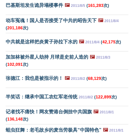
巴基斯坦发生诡异塌楼事件
🖼️
(
161,283
次)
2011/8/5
动车冤魂！国人是否接受了中共的昭告天下
🖼️
2011/8/4
(
201,186
次)
中共就是这样把炎黄子孙拉下水的
🖼️
(
42,175
次)
2011/8/4
加加林被外星人劫持 月球是史前人造的
🖼️
2011/8/3
(
102,091
次)
张德江：我也是被指示的！
🖼️
(
68,129
次)
2011/8/2
半笑话：继承中国工农红军老传统
(
122,899
次)
2011/8/2
记者找不痛快！网友赞港台倒挂中共国旗
🖼️
2011/8/1
(
136,148
次)
蛆虫狂舞：老毛故乡的麦当劳极具“中国特色”
🖼️
2011/8/1