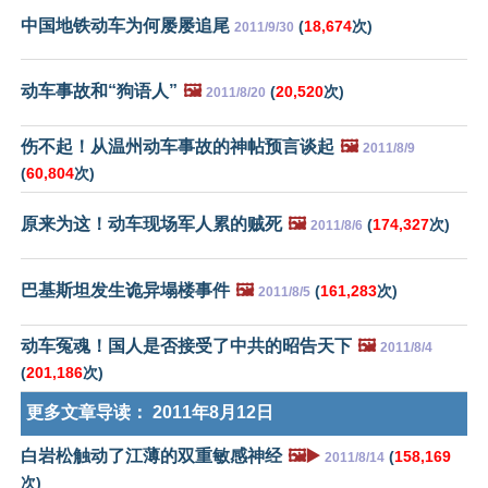
中国地铁动车为何屡屡追尾
(
18,674
次)
2011/9/30
动车事故和“狗语人”
🖼️
(
20,520
次)
2011/8/20
伤不起！从温州动车事故的神帖预言谈起
🖼️
2011/8/9
(
60,804
次)
原来为这！动车现场军人累的贼死
🖼️
(
174,327
次)
2011/8/6
巴基斯坦发生诡异塌楼事件
🖼️
(
161,283
次)
2011/8/5
动车冤魂！国人是否接受了中共的昭告天下
🖼️
2011/8/4
(
201,186
次)
更多文章导读：
2011年8月12日
白岩松触动了江薄的双重敏感神经
🖼️▶️
(
158,169
2011/8/14
次)