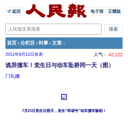
↺ 返回 
电子报
正體版
首页
分栏目
时事
文章
›
›
›
：
2011年8月12日
发表
人气：
42,122
诡异撞车！党生日与动车坠桥同一天（图）
门礼瞰
7月23日党生日那天，发生“和谐号”动车撞车惨剧！