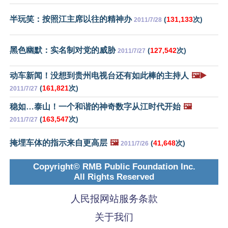
半玩笑：按照江主席以往的精神办
(
131,133
次)
2011/7/28
黑色幽默：实名制对党的威胁
(
127,542
次)
2011/7/27
动车新闻！没想到贵州电视台还有如此棒的主持人
🖼️▶️
(
161,821
次)
2011/7/27
稳如…泰山！一个和谐的神奇数字从江时代开始
🖼️
(
163,547
次)
2011/7/27
掩埋车体的指示来自更高层
🖼️
(
41,648
次)
2011/7/26
Copyright© RMB Public Foundation Inc.
All Rights Reserved
人民报网站服务条款
关于我们