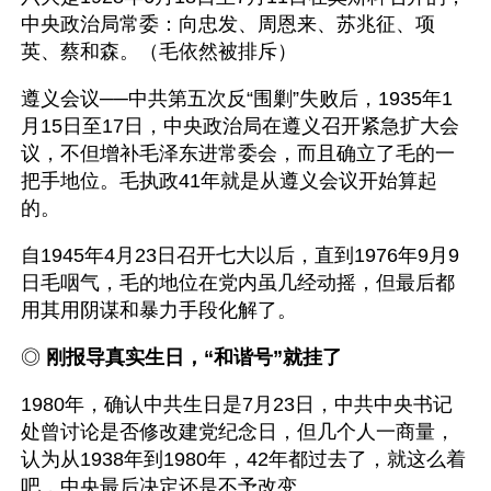
中央政治局常委：向忠发、周恩来、苏兆征、项
英、蔡和森。（毛依然被排斥）
遵义会议──中共第五次反“围剿”失败后，1935年1
月15日至17日，中央政治局在遵义召开紧急扩大会
议，不但增补毛泽东进常委会，而且确立了毛的一
把手地位。毛执政41年就是从遵义会议开始算起
的。
自1945年4月23日召开七大以后，直到1976年9月9
日毛咽气，毛的地位在党内虽几经动摇，但最后都
用其用阴谋和暴力手段化解了。
◎ 
刚报导真实生日，“和谐号”就挂了
1980年，确认中共生日是7月23日，中共中央书记
处曾讨论是否修改建党纪念日，但几个人一商量，
认为从1938年到1980年，42年都过去了，就这么着
吧，中央最后决定还是不予改变。