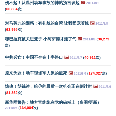
伤不起！从温州动车事故的神帖预言谈起
🖼️
2011/8/9
(
60,804
次)
对马英九的困惑：有礼貌的台湾 让我受宠若惊
🖼️
2011/8/8
(
63,995
次)
穆巴拉克被关进笼子 小阿萨德才泄了气
🖼️
(
36,273
2011/8/8
次)
中共必亡！中国不存在十字路口
🖼️
(
40,911
次)
2011/8/7
原来为这！动车现场军人累的贼死
🖼️
(
174,327
次)
2011/8/6
惊魂！胡锦涛，给你的最后一次机会正在倒计时
🖼️
2011/8/6
(
81,352
次)
新华网警告：地方官统统在党的砧板上（多图/更新）
(
164,084
次)
2011/8/5