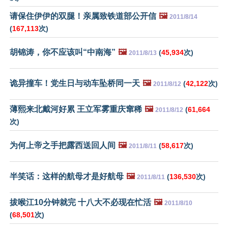
请保住伊伊的双腿！亲属致铁道部公开信
🖼️
2011/8/14
(
167,113
次)
胡锦涛，你不应该叫“中南海”
🖼️
(
45,934
次)
2011/8/13
诡异撞车！党生日与动车坠桥同一天
🖼️
(
42,122
次)
2011/8/12
薄熙来北戴河好累 王立军雾重庆窜稀
🖼️
(
61,664
2011/8/12
次)
为何上帝之手把露西送回人间
🖼️
(
58,617
次)
2011/8/11
半笑话：这样的航母才是好航母
🖼️
(
136,530
次)
2011/8/11
拔喉江10分钟就完 十八大不必现在忙活
🖼️
2011/8/10
(
68,501
次)