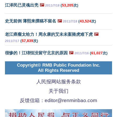
江泽民已灵魂出壳
🖼️
(
53,205
次)
2011/7/18
史无前例 薄熙来撰稿不留名
🖼️
(
43,524
次)
2011/7/18
老江癌瘤太给力！周永康的艾未未案骑虎难下虎
🖼️
(
57,839
次)
2011/7/17
很惨的！江绵恒没留守北京的原因
🖼️
(
61,027
次)
2011/7/16
Copyright© RMB Public Foundation Inc.
All Rights Reserved
人民报网站服务条款
关于我们
反馈信箱：
editor@renminbao.com