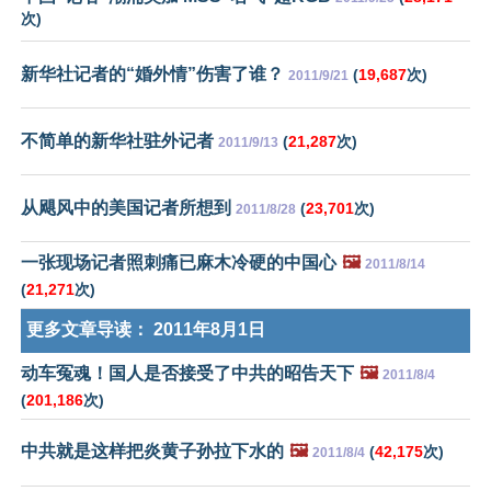
次)
新华社记者的“婚外情”伤害了谁？
(
19,687
次)
2011/9/21
不简单的新华社驻外记者
(
21,287
次)
2011/9/13
从飓风中的美国记者所想到
(
23,701
次)
2011/8/28
一张现场记者照刺痛已麻木冷硬的中国心
🖼️
2011/8/14
(
21,271
次)
更多文章导读：
2011年8月1日
动车冤魂！国人是否接受了中共的昭告天下
🖼️
2011/8/4
(
201,186
次)
中共就是这样把炎黄子孙拉下水的
🖼️
(
42,175
次)
2011/8/4