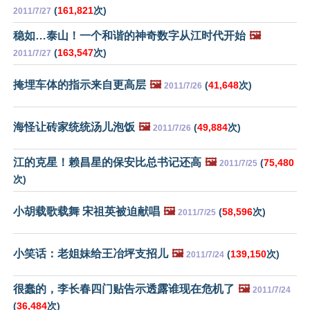
(
161,821
次)
2011/7/27
稳如…泰山！一个和谐的神奇数字从江时代开始
🖼️
(
163,547
次)
2011/7/27
掩埋车体的指示来自更高层
🖼️
(
41,648
次)
2011/7/26
海怪让砖家统统汤儿泡饭
🖼️
(
49,884
次)
2011/7/26
江的克星！赖昌星的保安比总书记还高
🖼️
(
75,480
2011/7/25
次)
小胡载歌载舞 宋祖英被迫献唱
🖼️
(
58,596
次)
2011/7/25
小笑话：老姐妹给王冶坪支招儿
🖼️
(
139,150
次)
2011/7/24
很蠢的，李长春四门贴告示透露谁现在危机了
🖼️
2011/7/24
(
36,484
次)