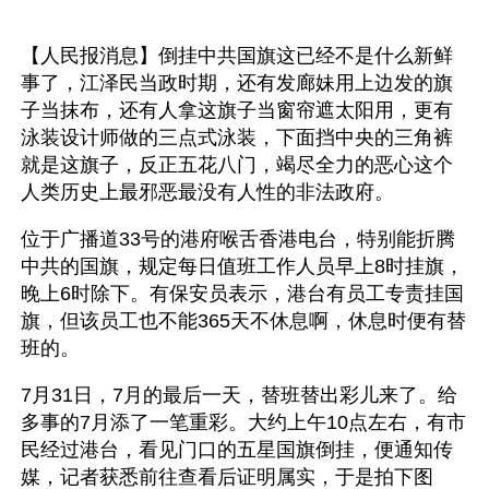
【人民报消息】倒挂中共国旗这已经不是什么新鲜
事了，江泽民当政时期，还有发廊妹用上边发的旗
子当抹布，还有人拿这旗子当窗帘遮太阳用，更有
泳装设计师做的三点式泳装，下面挡中央的三角裤
就是这旗子，反正五花八门，竭尽全力的恶心这个
人类历史上最邪恶最没有人性的非法政府。
位于广播道33号的港府喉舌香港电台，特别能折腾
中共的国旗，规定每日值班工作人员早上8时挂旗，
晚上6时除下。有保安员表示，港台有员工专责挂国
旗，但该员工也不能365天不休息啊，休息时便有替
班的。 
7月31日，7月的最后一天，替班替出彩儿来了。给
多事的7月添了一笔重彩。大约上午10点左右，有市
民经过港台，看见门口的五星国旗倒挂，便通知传
媒，记者获悉前往查看后证明属实，于是拍下图