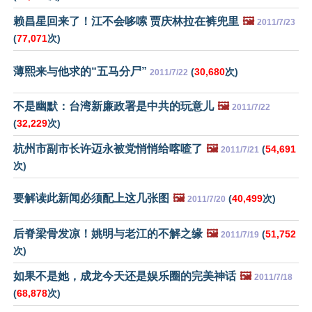
赖昌星回来了！江不会哆嗦 贾庆林拉在裤兜里
🖼️
2011/7/23
(
77,071
次)
薄熙来与他求的“五马分尸”
(
30,680
次)
2011/7/22
不是幽默：台湾新廉政署是中共的玩意儿
🖼️
2011/7/22
(
32,229
次)
杭州市副市长许迈永被党悄悄给喀喳了
🖼️
(
54,691
2011/7/21
次)
要解读此新闻必须配上这几张图
🖼️
(
40,499
次)
2011/7/20
后脊梁骨发凉！姚明与老江的不解之缘
🖼️
(
51,752
2011/7/19
次)
如果不是她，成龙今天还是娱乐圈的完美神话
🖼️
2011/7/18
(
68,878
次)