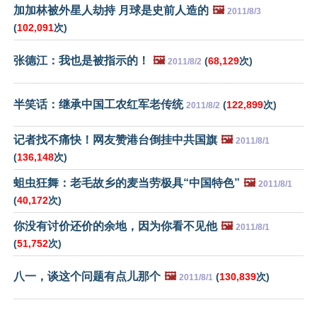
加加林被外星人劫持 月球是史前人造的
🖼️
2011/8/3
(
102,091
次)
张德江：我也是被指示的！
🖼️
(
68,129
次)
2011/8/2
半笑话：继承中国工农红军老传统
(
122,899
次)
2011/8/2
记者找不痛快！网友赞港台倒挂中共国旗
🖼️
2011/8/1
(
136,148
次)
蛆虫狂舞：老毛故乡的麦当劳极具“中国特色”
🖼️
2011/8/1
(
40,172
次)
你没有讨价还价的余地，因为你看不见他
🖼️
2011/8/1
(
51,752
次)
八一，谈这个问题有点儿那个
🖼️
(
130,839
次)
2011/8/1