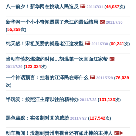
八一前夕！新华网在挑动人民造反
🖼️
(
45,037
次)
2011/7/31
新华网一个小小奇闻透露了老江的最后结局
🖼️
2011/7/30
(
55,259
次)
纯天然！宋祖英爱的就是老江这发型
🖼️
(
60,241
次)
2011/7/30
当动车愤怒燃烧的时候…胡温第一次直面江家帮
🖼️
(
123,324
次)
2011/7/29
一个神话预言：挂着的江泽民在等什么
🖼️
(
76,039
2011/7/28
次)
半玩笑：按照江主席以往的精神办
(
131,133
次)
2011/7/28
黑色幽默：实名制对党的威胁
(
127,542
次)
2011/7/27
动车新闻！没想到贵州电视台还有如此棒的主持人
🖼️▶️