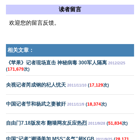
读者留言
欢迎您的留言反馈。
相关文章：
《苹果》记者现场直击 神秘病毒 300军人隔离
2012/2/25
(
171,679
次)
央视记者芮成钢的杞人忧天
(
17,129
次)
2011/11/10
中国记者节和杨武之妻被奸
(
18,374
次)
2011/11/9
自由门7.18版发布 翻墙网友反应热烈
(
51,834
次)
2011/9/28
中国“记者”潮涌美加 MSS“名气”超KGB
(
28,171
2011/9/25