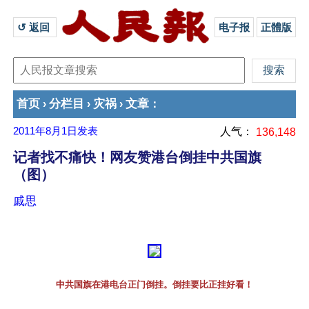
↺ 返回 
电子报
正體版
首页
分栏目
灾祸
文章
›
›
›
：
2011年8月1日
发表
人气：
136,148
记者找不痛快！网友赞港台倒挂中共国旗
（图）
戚思
中共国旗在港电台正门倒挂。倒挂要比正挂好看！