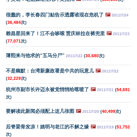
很蠢的，李长春四门贴告示透露谁现在危机了
🖼️
2011/7/24
(
36,484
次)
赖昌星回来了！江不会哆嗦 贾庆林拉在裤兜里
🖼️
2011/7/23
(
77,071
次)
薄熙来与他求的“五马分尸”
(
30,680
次)
2011/7/22
不是幽默：台湾新廉政署是中共的玩意儿
🖼️
2011/7/22
(
32,229
次)
杭州市副市长许迈永被党悄悄给喀喳了
🖼️
(
54,691
2011/7/21
次)
要解读此新闻必须配上这几张图
🖼️
(
40,499
次)
2011/7/20
后脊梁骨发凉！姚明与老江的不解之缘
🖼️
(
51,752
2011/7/19
次)