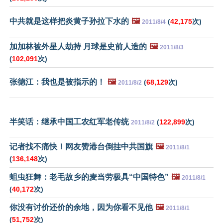
中共就是这样把炎黄子孙拉下水的
🖼️
(
42,175
次)
2011/8/4
加加林被外星人劫持 月球是史前人造的
🖼️
2011/8/3
(
102,091
次)
张德江：我也是被指示的！
🖼️
(
68,129
次)
2011/8/2
半笑话：继承中国工农红军老传统
(
122,899
次)
2011/8/2
记者找不痛快！网友赞港台倒挂中共国旗
🖼️
2011/8/1
(
136,148
次)
蛆虫狂舞：老毛故乡的麦当劳极具“中国特色”
🖼️
2011/8/1
(
40,172
次)
你没有讨价还价的余地，因为你看不见他
🖼️
2011/8/1
(
51,752
次)