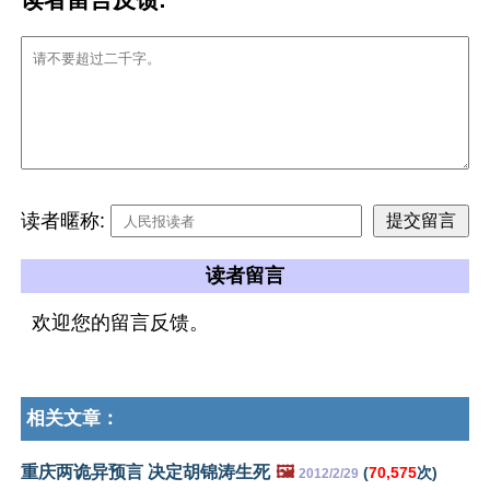
读者暱称:
读者留言
欢迎您的留言反馈。
相关文章：
重庆两诡异预言 决定胡锦涛生死
🖼️
(
70,575
次)
2012/2/29