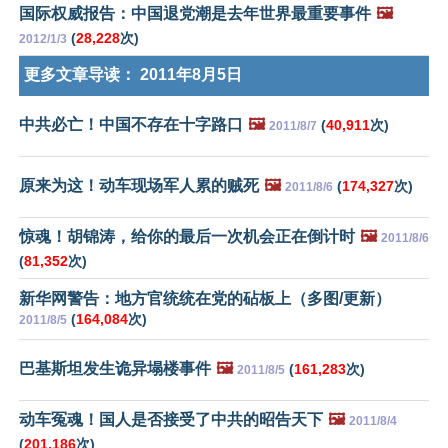
国际权威报告：中国退党潮是去年世界最重要事件
🖼️
(
28,228
次)
2012/1/3
更多文章导读：
2011年8月5日
中共必亡！中国不存在十字路口
🖼️
(
40,911
次)
2011/8/7
原来为这！动车现场军人累的贼死
🖼️
(
174,327
次)
2011/8/6
惊魂！胡锦涛，给你的最后一次机会正在倒计时
🖼️
2011/8/6
(
81,352
次)
新华网警告：地方官统统在党的砧板上（多图/更新）
(
164,084
次)
2011/8/5
巴基斯坦发生诡异塌楼事件
🖼️
(
161,283
次)
2011/8/5
动车冤魂！国人是否接受了中共的昭告天下
🖼️
2011/8/4
(
201,186
次)