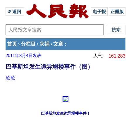
↺ 返回 
电子报
正體版
首页
分栏目
灾祸
文章
›
›
›
：
2011年8月4日
发表
人气：
161,283
巴基斯坦发生诡异塌楼事件（图）
欣欣
巴基斯坦发生诡异塌楼事件！