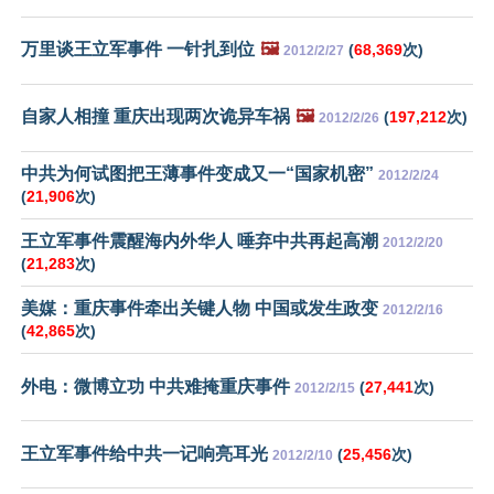
万里谈王立军事件 一针扎到位
🖼️
(
68,369
次)
2012/2/27
自家人相撞 重庆出现两次诡异车祸
🖼️
(
197,212
次)
2012/2/26
中共为何试图把王薄事件变成又一“国家机密”
2012/2/24
(
21,906
次)
王立军事件震醒海内外华人 唾弃中共再起高潮
2012/2/20
(
21,283
次)
美媒：重庆事件牵出关键人物 中国或发生政变
2012/2/16
(
42,865
次)
外电：微博立功 中共难掩重庆事件
(
27,441
次)
2012/2/15
王立军事件给中共一记响亮耳光
(
25,456
次)
2012/2/10