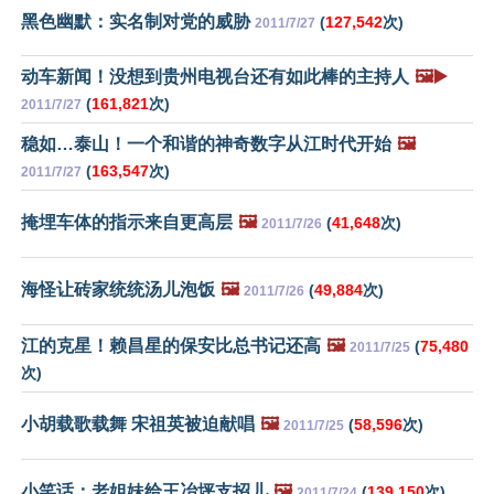
黑色幽默：实名制对党的威胁
(
127,542
次)
2011/7/27
动车新闻！没想到贵州电视台还有如此棒的主持人
🖼️▶️
(
161,821
次)
2011/7/27
稳如…泰山！一个和谐的神奇数字从江时代开始
🖼️
(
163,547
次)
2011/7/27
掩埋车体的指示来自更高层
🖼️
(
41,648
次)
2011/7/26
海怪让砖家统统汤儿泡饭
🖼️
(
49,884
次)
2011/7/26
江的克星！赖昌星的保安比总书记还高
🖼️
(
75,480
2011/7/25
次)
小胡载歌载舞 宋祖英被迫献唱
🖼️
(
58,596
次)
2011/7/25
小笑话：老姐妹给王冶坪支招儿
🖼️
(
139,150
次)
2011/7/24