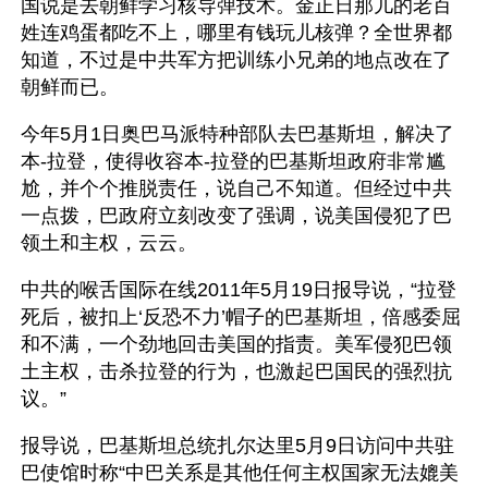
国说是去朝鲜学习核导弹技术。金正日那儿的老百
姓连鸡蛋都吃不上，哪里有钱玩儿核弹？全世界都
知道，不过是中共军方把训练小兄弟的地点改在了
朝鲜而已。
今年5月1日奥巴马派特种部队去巴基斯坦，解决了
本-拉登，使得收容本-拉登的巴基斯坦政府非常尴
尬，并个个推脱责任，说自己不知道。但经过中共
一点拨，巴政府立刻改变了强调，说美国侵犯了巴
领土和主权，云云。
中共的喉舌国际在线2011年5月19日报导说，“拉登
死后，被扣上‘反恐不力’帽子的巴基斯坦，倍感委屈
和不满，一个劲地回击美国的指责。美军侵犯巴领
土主权，击杀拉登的行为，也激起巴国民的强烈抗
议。”
报导说，巴基斯坦总统扎尔达里5月9日访问中共驻
巴使馆时称“中巴关系是其他任何主权国家无法媲美