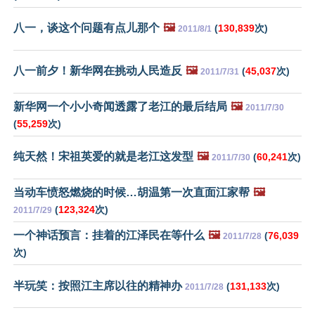
八一，谈这个问题有点儿那个
🖼️
(
130,839
次)
2011/8/1
八一前夕！新华网在挑动人民造反
🖼️
(
45,037
次)
2011/7/31
新华网一个小小奇闻透露了老江的最后结局
🖼️
2011/7/30
(
55,259
次)
纯天然！宋祖英爱的就是老江这发型
🖼️
(
60,241
次)
2011/7/30
当动车愤怒燃烧的时候…胡温第一次直面江家帮
🖼️
(
123,324
次)
2011/7/29
一个神话预言：挂着的江泽民在等什么
🖼️
(
76,039
2011/7/28
次)
半玩笑：按照江主席以往的精神办
(
131,133
次)
2011/7/28