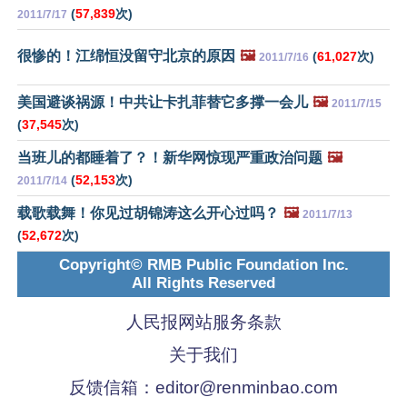
(
57,839
次)
2011/7/17
很惨的！江绵恒没留守北京的原因
🖼️
(
61,027
次)
2011/7/16
美国避谈祸源！中共让卡扎菲替它多撑一会儿
🖼️
2011/7/15
(
37,545
次)
当班儿的都睡着了？！新华网惊现严重政治问题
🖼️
(
52,153
次)
2011/7/14
载歌载舞！你见过胡锦涛这么开心过吗？
🖼️
2011/7/13
(
52,672
次)
Copyright© RMB Public Foundation Inc.
All Rights Reserved
人民报网站服务条款
关于我们
反馈信箱：
editor@renminbao.com