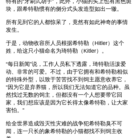
特有的“牙刷式胡子”，此外，小猫的头上也有黑色斑
块，跟希特勒惯有的侧分式头发造型如出一辙。
所有见到它的人都惊呆了，竟然有如此神奇的事情
发生。
于是，动物收容所人员根据希特勒（Hitler）这个
姓，给这只小猫命名为琦特勒（Kitler）。
“每日新闻”说，工作人员私下透露，琦特勒活泼爱
动、非常的可爱。不过，由于它拥有和希特勒相似
的特殊外型，以致于苦苦找不到饲主愿意收养它，
“因为它是弃养猫，所以我们无法知道它的品种。虽
然找过无数的饲主，但都没有一个人想要带它回
家，我们想应该是因为它长得太像希特勒，让大家
害怕。”
给全世界造成毁灭性灾难的战争犯希特勒臭不可
闻，连一只长的象希特勒的小猫都找不到饲主收