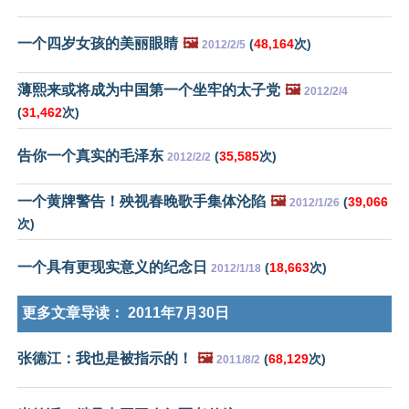
一个四岁女孩的美丽眼睛
🖼️
(
48,164
次)
2012/2/5
薄熙来或将成为中国第一个坐牢的太子党
🖼️
2012/2/4
(
31,462
次)
告你一个真实的毛泽东
(
35,585
次)
2012/2/2
一个黄牌警告！殃视春晚歌手集体沦陷
🖼️
(
39,066
2012/1/26
次)
一个具有更现实意义的纪念日
(
18,663
次)
2012/1/18
更多文章导读：
2011年7月30日
张德江：我也是被指示的！
🖼️
(
68,129
次)
2011/8/2