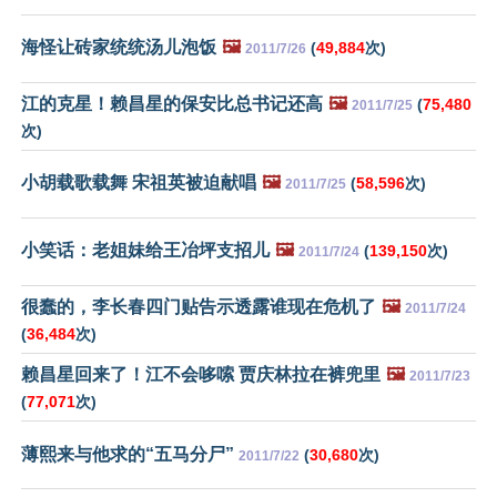
海怪让砖家统统汤儿泡饭
🖼️
(
49,884
次)
2011/7/26
江的克星！赖昌星的保安比总书记还高
🖼️
(
75,480
2011/7/25
次)
小胡载歌载舞 宋祖英被迫献唱
🖼️
(
58,596
次)
2011/7/25
小笑话：老姐妹给王冶坪支招儿
🖼️
(
139,150
次)
2011/7/24
很蠢的，李长春四门贴告示透露谁现在危机了
🖼️
2011/7/24
(
36,484
次)
赖昌星回来了！江不会哆嗦 贾庆林拉在裤兜里
🖼️
2011/7/23
(
77,071
次)
薄熙来与他求的“五马分尸”
(
30,680
次)
2011/7/22