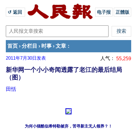
↺ 返回 
电子报
正體版
首页
分栏目
时事
文章
›
›
›
：
2011年7月30日
发表
人气：
55,259
新华网一个小小奇闻透露了老江的最后结局
（图）
田恬
为何小猫酷似希特勒被弃，苦寻新主无人领养？！