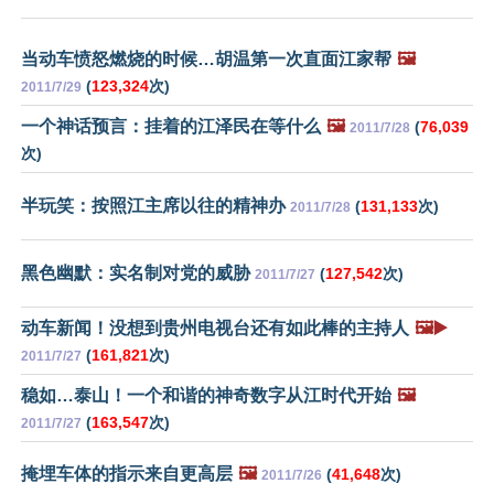
当动车愤怒燃烧的时候…胡温第一次直面江家帮
🖼️
(
123,324
次)
2011/7/29
一个神话预言：挂着的江泽民在等什么
🖼️
(
76,039
2011/7/28
次)
半玩笑：按照江主席以往的精神办
(
131,133
次)
2011/7/28
黑色幽默：实名制对党的威胁
(
127,542
次)
2011/7/27
动车新闻！没想到贵州电视台还有如此棒的主持人
🖼️▶️
(
161,821
次)
2011/7/27
稳如…泰山！一个和谐的神奇数字从江时代开始
🖼️
(
163,547
次)
2011/7/27
掩埋车体的指示来自更高层
🖼️
(
41,648
次)
2011/7/26