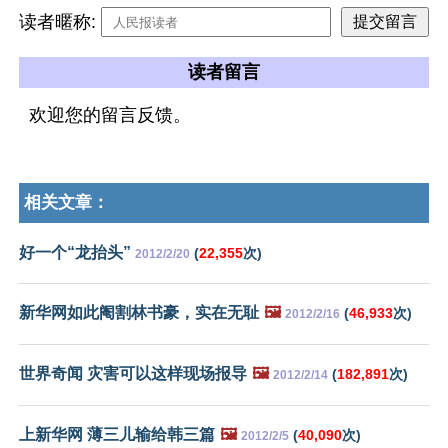
读者暱称:
读者留言
欢迎您的留言反馈。
相关文章：
好一个“龙抬头”
(
22,355
次)
2012/2/20
新华网如此阉割林书豪，实在无耻
🖼️
(
46,933
次)
2012/2/16
世界奇闻 灾害可以这样现场报导
🖼️
(
182,891
次)
2012/2/14
上新华网 薄三儿输给韩三篇
🖼️
(
40,090
次)
2012/2/5