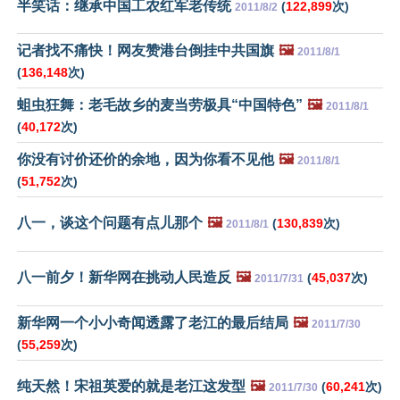
半笑话：继承中国工农红军老传统
(
122,899
次)
2011/8/2
记者找不痛快！网友赞港台倒挂中共国旗
🖼️
2011/8/1
(
136,148
次)
蛆虫狂舞：老毛故乡的麦当劳极具“中国特色”
🖼️
2011/8/1
(
40,172
次)
你没有讨价还价的余地，因为你看不见他
🖼️
2011/8/1
(
51,752
次)
八一，谈这个问题有点儿那个
🖼️
(
130,839
次)
2011/8/1
八一前夕！新华网在挑动人民造反
🖼️
(
45,037
次)
2011/7/31
新华网一个小小奇闻透露了老江的最后结局
🖼️
2011/7/30
(
55,259
次)
纯天然！宋祖英爱的就是老江这发型
🖼️
(
60,241
次)
2011/7/30