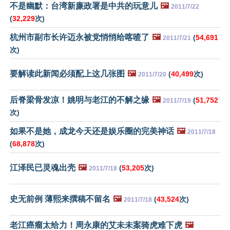
不是幽默：台湾新廉政署是中共的玩意儿
🖼️
2011/7/22
(
32,229
次)
杭州市副市长许迈永被党悄悄给喀喳了
🖼️
(
54,691
2011/7/21
次)
要解读此新闻必须配上这几张图
🖼️
(
40,499
次)
2011/7/20
后脊梁骨发凉！姚明与老江的不解之缘
🖼️
(
51,752
2011/7/19
次)
如果不是她，成龙今天还是娱乐圈的完美神话
🖼️
2011/7/18
(
68,878
次)
江泽民已灵魂出壳
🖼️
(
53,205
次)
2011/7/18
史无前例 薄熙来撰稿不留名
🖼️
(
43,524
次)
2011/7/18
老江癌瘤太给力！周永康的艾未未案骑虎难下虎
🖼️