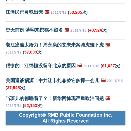
江泽民已灵魂出壳
🖼️
(
53,205
次)
2011/7/18
史无前例 薄熙来撰稿不留名
🖼️
(
43,524
次)
2011/7/18
老江癌瘤太给力！周永康的艾未未案骑虎难下虎
🖼️
(
57,839
次)
2011/7/17
很惨的！江绵恒没留守北京的原因
🖼️
(
61,027
次)
2011/7/16
美国避谈祸源！中共让卡扎菲替它多撑一会儿
🖼️
2011/7/15
(
37,545
次)
当班儿的都睡着了？！新华网惊现严重政治问题
🖼️
(
52,153
次)
2011/7/14
Copyright© RMB Public Foundation Inc.
All Rights Reserved