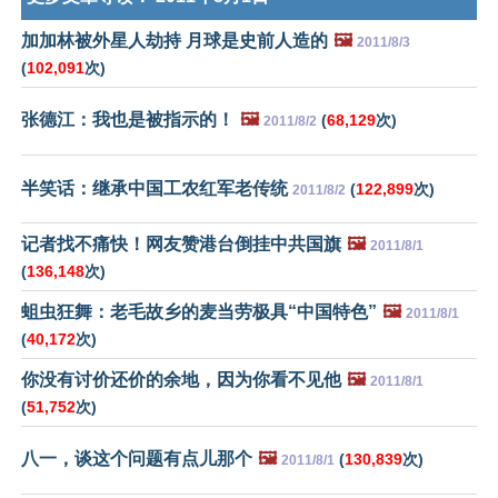
加加林被外星人劫持 月球是史前人造的
🖼️
2011/8/3
(
102,091
次)
张德江：我也是被指示的！
🖼️
(
68,129
次)
2011/8/2
半笑话：继承中国工农红军老传统
(
122,899
次)
2011/8/2
记者找不痛快！网友赞港台倒挂中共国旗
🖼️
2011/8/1
(
136,148
次)
蛆虫狂舞：老毛故乡的麦当劳极具“中国特色”
🖼️
2011/8/1
(
40,172
次)
你没有讨价还价的余地，因为你看不见他
🖼️
2011/8/1
(
51,752
次)
八一，谈这个问题有点儿那个
🖼️
(
130,839
次)
2011/8/1