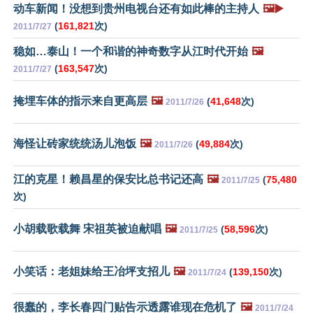
动车新闻！没想到贵州电视台还有如此棒的主持人
🖼️▶️
(
161,821
次)
2011/7/27
稳如…泰山！一个和谐的神奇数字从江时代开始
🖼️
(
163,547
次)
2011/7/27
掩埋车体的指示来自更高层
🖼️
(
41,648
次)
2011/7/26
海怪让砖家统统汤儿泡饭
🖼️
(
49,884
次)
2011/7/26
江的克星！赖昌星的保安比总书记还高
🖼️
(
75,480
2011/7/25
次)
小胡载歌载舞 宋祖英被迫献唱
🖼️
(
58,596
次)
2011/7/25
小笑话：老姐妹给王冶坪支招儿
🖼️
(
139,150
次)
2011/7/24
很蠢的，李长春四门贴告示透露谁现在危机了
🖼️
2011/7/24