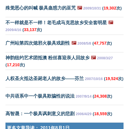
殊觉恶心的叫喊 极具蛊惑力的巫咒
🖼️
(
19,302
次)
2009/10/31
不一样就是不一样！老毛成马克思故乡安全套明星
🖼️
(
33,137
次)
2009/4/16
广州站第四次熄邪火极具戏剧性
🖼️
(
47,757
次)
2008/5/8
神韵纽约艺术团抵澳 粉丝喜迎亲人回故乡
🖼️
2008/3/27
(
17,210
次)
人权圣火抵达圣诞老人的故乡——芬兰
(
19,524
次)
2007/10/16
中共语系中一个极具欺骗性的说法
(
24,308
次)
2007/9/14
高智晟：一个极具讽刺意义的悲剧
(
18,559
次)
2006/4/29
更多文章导读：
2011年8月1日