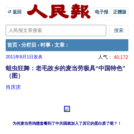
↺ 返回 
电子报
正體版
首页
分栏目
时事
文章
›
›
›
：
2011年8月1日
发表
人气：
40,172
蛆虫狂舞：老毛故乡的麦当劳极具“中国特色”
（图）
肖庆庆
为何麦当劳鸡翅套餐到了中共国就加入了其它的蛋白质了呢？！