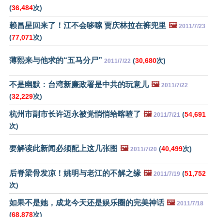
(
36,484
次)
赖昌星回来了！江不会哆嗦 贾庆林拉在裤兜里
🖼️
2011/7/23
(
77,071
次)
薄熙来与他求的“五马分尸”
(
30,680
次)
2011/7/22
不是幽默：台湾新廉政署是中共的玩意儿
🖼️
2011/7/22
(
32,229
次)
杭州市副市长许迈永被党悄悄给喀喳了
🖼️
(
54,691
2011/7/21
次)
要解读此新闻必须配上这几张图
🖼️
(
40,499
次)
2011/7/20
后脊梁骨发凉！姚明与老江的不解之缘
🖼️
(
51,752
2011/7/19
次)
如果不是她，成龙今天还是娱乐圈的完美神话
🖼️
2011/7/18
(
68,878
次)