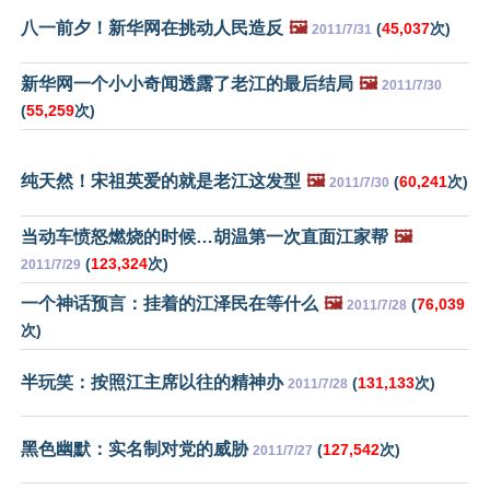
八一前夕！新华网在挑动人民造反
🖼️
(
45,037
次)
2011/7/31
新华网一个小小奇闻透露了老江的最后结局
🖼️
2011/7/30
(
55,259
次)
纯天然！宋祖英爱的就是老江这发型
🖼️
(
60,241
次)
2011/7/30
当动车愤怒燃烧的时候…胡温第一次直面江家帮
🖼️
(
123,324
次)
2011/7/29
一个神话预言：挂着的江泽民在等什么
🖼️
(
76,039
2011/7/28
次)
半玩笑：按照江主席以往的精神办
(
131,133
次)
2011/7/28
黑色幽默：实名制对党的威胁
(
127,542
次)
2011/7/27