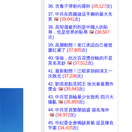
36. 含毒子彈射向羅幹 (
39,127
次)
37. 中共在西藏做這手腳的最大失
算
🖼️
(
39,041
次)
38. 高智晟被判刑是中國人的恥
辱，也是世界的恥辱
🖼️
(
38,507
次)
39. 高層動態！老江承認自己被曾
慶紅涮了 (
37,805
次)
40. 張瑜，此次百花獎你輸的不是
莫名其妙
🖼️
(
37,512
次)
41. 最新動態！江暗算胡錦濤又一
次敗北 (
37,236
次)
42. 劉淇差點見閻王 徐光春黨費作
獎金
🖼️
(
35,943
次)
43. 中共官員輪暴少女致死 四川大
爆亂
🖼️
(
35,859
次)
44. 中共官員繁榮娼盛 揚名海外
🖼️
(
34,972
次)
45. 中紀委全會獨缺黃菊 提及陳良
宇案 (
34,415
次)