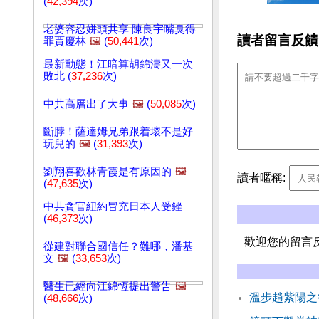
(
42,394
次)
老婆容忍姘頭共享 陳良宇嘴臭得
讀者留言反饋
罪賈慶林
🖼️
(
50,441
次)
最新動態！江暗算胡錦濤又一次
敗北 (
37,236
次)
中共高層出了大事
🖼️
(
50,085
次)
斷脖！薩達姆兄弟跟着壞不是好
玩兒的
🖼️
(
31,393
次)
劉翔喜歡林青霞是有原因的
🖼️
讀者暱稱:
(
47,635
次)
中共貪官紐約冒充日本人受銼
(
46,373
次)
歡迎您的留言
從建對聯合國信任？難哪，潘基
文
🖼️
(
33,653
次)
醫生已經向江綿恆提出警告
🖼️
溫步趙紫陽之
(
48,666
次)