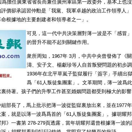
了因爲擔任廣東省省長而兼任廣州軍區第一政委外，基本上也
的評價卻承認習仲勳是「我黨、我軍卓越的政治工作領導人」
革命根據地的主要創建者和領導者之一」。
可見，這一代中共決策層對薄一波是不「感冒」
的晉升不能不起到關鍵作用。
衆所周知，1967年 3月，中共中央曾發佈了《
濤、安子文、楊獻珍等人自首叛變問題的初步調
1936年在北平草嵐子監獄履行「簽字」手續出
薄熙來。
爲「61人叛徒集團案」。文革期間，薄一波爲
獄裏待著。孩子們的升學工作甚至婚姻問題都受到極大的影響
組部長了，馬上批示把薄一波從監獄裏放出來，並在1977
大案，就是以薄一波爲爲首的「61人叛徒集團案」。據胡耀
邦》一書第 278-279頁透露，當年胡耀邦還曾根據薄一波
申訴；胡耀邦看到談話記錄後，當即寫了好幾頁的批語。