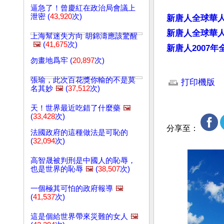
逼急了！曾慶紅在政治局會議上
泄密 (
43,920
次)
新唐人全球華
新唐人全球華人
上海幫迷失方向 胡錦濤應該驚醒
🖼️
(
41,675
次)
新唐人2007
勿畫地爲牢 (
20,897
次)
文章網址: http://w
張瑜，此次百花獎你輸的不是莫
打印機版
名其妙
🖼️
(
37,512
次)
天！世界最近吃錯了什麼藥
🖼️
(
33,428
次)
分享至：
法國政府的這種做法是可恥的
(
32,094
次)
高智晟被判刑是中國人的恥辱，
也是世界的恥辱
🖼️
(
38,507
次)
一個極其可怕的政府報導
🖼️
(
41,537
次)
這是個給世界帶來災難的女人
🖼️