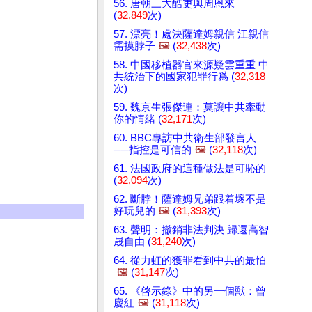
56. 唐朝三大酷吏與周恩來
(
32,849
次)
57. 漂亮！處決薩達姆親信 江親信
需摸脖子
🖼️
(
32,438
次)
58. 中國移植器官來源疑雲重重 中
共統治下的國家犯罪行爲 (
32,318
次)
59. 魏京生張傑連：莫讓中共牽動
你的情緒 (
32,171
次)
60. BBC專訪中共衛生部發言人
──指控是可信的
🖼️
(
32,118
次)
61. 法國政府的這種做法是可恥的
(
32,094
次)
62. 斷脖！薩達姆兄弟跟着壞不是
好玩兒的
🖼️
(
31,393
次)
63. 聲明：撤銷非法判決 歸還高智
晟自由 (
31,240
次)
64. 從力虹的獲罪看到中共的最怕
🖼️
(
31,147
次)
65. 《啓示錄》中的另一個獸：曾
慶紅
🖼️
(
31,118
次)