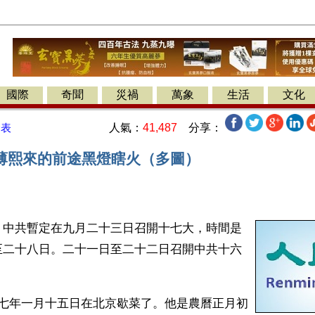
國際
奇聞
災禍
萬象
生活
文化
人氣：
41,487
分享：
發表
薄熙來的前途黑燈瞎火（多圖）
】中共暫定在九月二十三日召開十七大，時間是
至二十八日。二十一日至二十二日召開中共十六
O七年一月十五日在北京歇菜了。他是農曆正月初