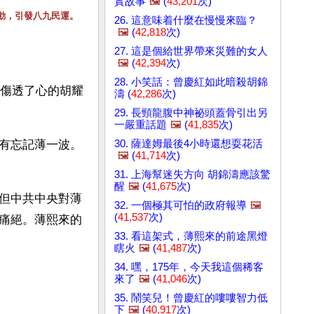
實故事
🖼️
(
43,201
次)
動，引發八九民運。
26. 這意味着什麼在慢慢來臨？
🖼️
(
42,818
次)
27. 這是個給世界帶來災難的女人
🖼️
(
42,394
次)
28. 小笑話：曾慶紅如此暗殺胡錦
，傷透了心的胡耀
濤 (
42,286
次)
29. 長頸龍腹中神祕頭蓋骨引出另
一嚴重話題
🖼️
(
41,835
次)
30. 薩達姆最後4小時還想耍花活
有忘記薄一波。
🖼️
(
41,714
次)
31. 上海幫迷失方向 胡錦濤應該驚
醒
🖼️
(
41,675
次)
但中共中央對薄
32. 一個極其可怕的政府報導
🖼️
(
41,537
次)
痛絕。薄熙來的
33. 看這架式，薄熙來的前途黑燈
瞎火
🖼️
(
41,487
次)
34. 嘿，175年，今天我這個稀客
來了
🖼️
(
41,046
次)
35. 鬧笑兒！曾慶紅的嘍嘍智力低
下
🖼️
(
40,917
次)