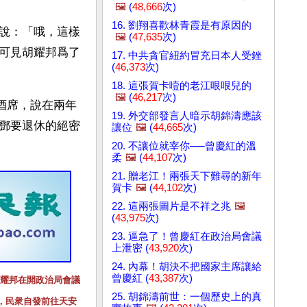
🖼️
(
48,666
次)
16. 劉翔喜歡林青霞是有原因的
說：「哦，這樣
🖼️
(
47,635
次)
可見胡耀邦爲了
17. 中共貪官紐約冒充日本人受銼
(
46,373
次)
18. 這張賀卡噎的老江哏哏兒的
🖼️
(
46,217
次)
桌酒席，說在兩年
19. 外交部發言人暗示胡錦濤應該
鄧要退休的絕密
讓位
🖼️
(
44,665
次)
20. 不讓位就宰你──曾慶紅的溫
柔
🖼️
(
44,107
次)
21. 贈老江！兩張天下難尋的新年
賀卡
🖼️
(
44,102
次)
22. 這兩張圖片是不祥之兆
🖼️
(
43,975
次)
23. 逼急了！曾慶紅在政治局會議
上泄密 (
43,920
次)
24. 內幕！胡決不把國家主席讓給
曾慶紅 (
43,387
次)
，胡耀邦在開政治局會議
25. 胡錦濤前世：一個歷史上的真
，民衆自發前往天安