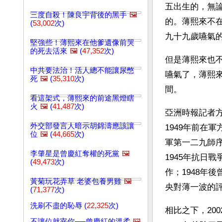
五出生的，無
三度自殺！陳良宇背後的黑手
🖼️
的。薄熙來不
(
53,002
次)
九十九歲嚥氣
堅強些！薄熙來在他爹遺像前哭
的死去活來
🖼️
(
47,352
次)
但是薄熙來也
中共要法治！活人總不能讓尿憋
嚥氣了，薄熙
死
🖼️
(
35,310
次)
間。
看這架式，薄熙來的前途黑燈瞎
火
🖼️
(
41,487
次)
亞洲時報記者
外交部發言人暗示胡錦濤應該讓
1949年前在
位
🖼️
(
44,665
次)
軍第一二九師序
李肇星是曾慶紅奪權的死黨
🖼️
1945年抗日
(
49,473
次)
作；1948年
黃菊玩花弄草 老婆包養男雞
🖼️
央對薄一波的
(
71,377
次)
洗刷不盡的恥辱 (
22,325
次)
相比之下，20
不讓位就宰你──曾慶紅的溫柔
🖼️