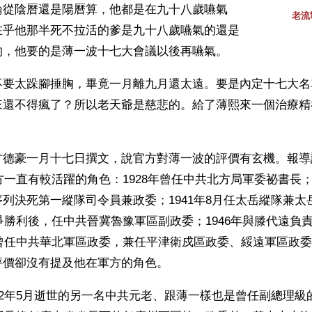
論從陰曆還是陽曆算，他都是在九十八歲嚥氣
老流
在乎他那半死不拉活的爹是九十八歲嚥氣的還是
的，他要的是薄一波十七大會議以後再嚥氣。 
不要太跺腳捶胸，畢竟一月離九月還太遠。要是內定十七大名
來還不得瘋了？所以老天爺是慈悲的。給了薄熙來一個治療精
方德豪一月十七日撰文，說官方對薄一波的評價有玄機。報導
軍方一直有較活躍的角色：1928年曾任中共北方局軍委祕書長；
列決死第一縱隊司令員兼政委；1941年8月任太岳縱隊兼太
戰爭勝利後，任中共晉冀魯豫軍區副政委；1946年與滕代遠負
後曾任中共華北軍區政委，兼任平津衛戍區政委、綏遠軍區政
評價卻沒有提及他在軍方的角色。
02年5月逝世的另一名中共元老、跟薄一樣也是曾任副總理級