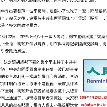
當年作出要替薄一波平反時，連鄧小平也吃了一驚，問胡耀邦
翻？」幾天之後，連當時中共主席華國鋒也打電話「關切」，
承受了極大的政治壓力。
5年8月22日，在鄧小平八十一歲大壽時，鄧在北戴河擺了幾
大上全退。胡耀邦信以爲真，胡在與香港記者陸鏗交談時，將
，引發政治風波。
16日，決定讓胡耀邦下臺的鄧小平主持了中共中
會議，中央顧問委員會副主任薄一波已經事先
他的發言象利劍一樣讓胡耀邦心裏淌血。會議
耀邦才明白過來，原來不是僅僅「嚴肅批評幫
己下臺啊。胡耀邦含淚說願意辭去黨中央總書
時馬上通過了。據現場目擊者回憶說，大家都
1989年4月15號
還呆呆的坐在那裏，當有人過去小聲提醒說會
時心臟病突發去世