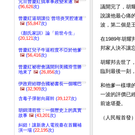
元旦曾慶紅搞軍事政變未遂
🖼️
議開完了，胡
(
96,626
次)
說讓他最心痛
曾慶紅逼胡讓位 曾培炎哭腔連連
🖼️
(
55,847
次)
波，第二個是
《顏氏家訓》論「前世今生」
(
20,121
次)
在1989年胡
邦家人決不讓
曾慶紅兒子牛逼程度不亞於他爹
🖼️
(
56,416
次)
胡耀邦去世了
曾慶紅祕密會議開到美國滑雪勝
臨到最後一刻
地來了
🖼️
(
26,856
次)
伊政府給聯合國祕書長一個嘴巴
和他爹一樣壞
🖼️
(
32,909
次)
一波的評價已
含毒子彈射向羅幹 (
39,127
次)
前途堪憂。
胡錦濤前世：一個歷史上的真實
故事
🖼️
(
43,201
次)
（人民報首發
糾錯！讓新唐人電視臺在首爾補
演一場 (
22,195
次)