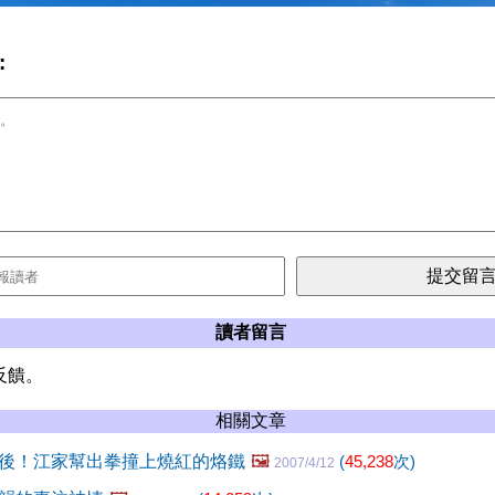
:
讀者留言
反饋。
相關文章
後！江家幫出拳撞上燒紅的烙鐵
🖼️
(
45,238
次)
2007/4/12