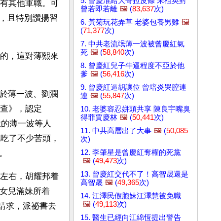
5. 曾慶淮給大哥拉皮條 宋祖英對
沒有其他軍職。可
曾若即若離
🖼️
(
83,637
次)
，且特別讚揚習
6. 黃菊玩花弄草 老婆包養男雞
🖼️
(
71,377
次)
7. 中共老流氓薄一波被曾慶紅氣
死
🖼️
(
58,840
次)
的，這對薄熙來
8. 曾慶紅兒子牛逼程度不亞於他
爹
🖼️
(
56,416
次)
9. 曾慶紅逼胡讓位 曾培炎哭腔連
關於薄一波、劉瀾
連
🖼️
(
55,847
次)
查》，認定
10. 老婆容忍姘頭共享 陳良宇嘴臭
得罪賈慶林
🖼️
(
50,441
次)
獄的薄一波等人
11. 中共高層出了大事
🖼️
(
50,085
此吃了不少苦頭，
次)
12. 李肇星是曾慶紅奪權的死黨
。
🖼️
(
49,473
次)
13. 曾慶紅交代不了！高智晟還是
年左右，胡耀邦着
高智晟
🖼️
(
49,365
次)
邦女兒滿妹所着
14. 江澤民假胞妹江澤慧被免職
🖼️
(
49,113
次)
的請求，派祕書去
15. 醫生已經向江綿恆提出警告