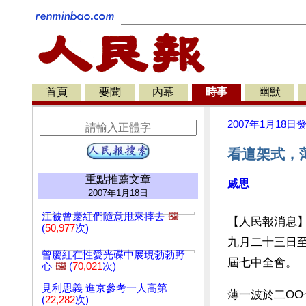
首頁
要聞
內幕
時事
幽默
2007年1月18日
看這架式，
重點推薦文章
戚思
2007年1月18日
江被曾慶紅們隨意甩來摔去
🖼️
【人民報消息
(
50,977
次)
九月二十三日
曾慶紅在性愛光碟中展現勃勃野
屆七中全會。
心
🖼️
(
70,021
次)
見利思義 進京參考一人高第
薄一波於二O
(
22,282
次)