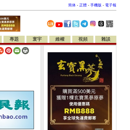
简体
-
正體
-
手機版
-
電子報
專題
寰宇
維權
視頻
雜談