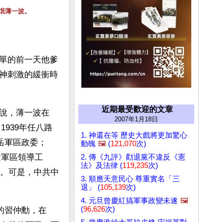
氓薄一波。
單的前一天他爹
神刺激的緩衝時
近期最受歡迎的文章
說，薄一波在
2007年1月18日
1939年任八路
1. 神還在等 歷史大戲將更加驚心
岳軍區政委；
動魄
🖼️
(
121,070
次)
責軍區領導工
2. 傳《九評》勸退黨不違反《憲
法》及法律 (
119,235
次)
委。可是，中共中
3. 順應天意民心 尊重實名「三
退」 (
105,139
次)
4. 元旦曾慶紅搞軍事政變未遂
🖼️
(
96,626
次)
的習仲勳，在