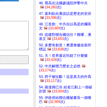
46. 喬高在法國參議院抨擊中共
🖼️
(
34,260
次)
47. 葉利欽此番談話是歷史的安排
🖼️
(
33,996
次)
48. 江首創，中共自以爲是的爛英
文
🖼️
(
33,809
次)
49. 從建對聯合國信任？難哪，潘
基文
🖼️
(
33,653
次)
50. 多麼有創意！奧運會徽改廁所
標誌
🖼️
(
33,638
次)
51. 天！世界最近吃錯了什麼藥
🖼️
(
33,428
次)
52. 中共解體乃歷史之必然
🖼️
(
33,274
次)
53. 脖子被扯斷！這是真主的作爲
🖼️
(
33,117
次)
54. 薩達姆已吊 給老江劃上一個破
折號
🖼️
(
33,004
次)
55. 伊政府給聯合國祕書長一個嘴
巴
🖼️
(
32,909
次)