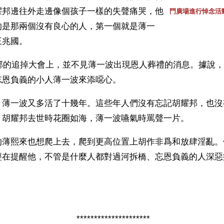
耀邦邊往外走邊像個孩子一樣的失聲痛哭，他
門廣場進行悼念活
的是那兩個沒有良心的人，第一個就是薄一
王兆國。
耀邦的追掉大會上，並不見薄一波出現恩人葬禮的消息。據說
忘恩負義的小人薄一波來添噁心。
，薄一波又多活了十幾年。這些年人們沒有忘記胡耀邦，也沒
，胡耀邦去世時花圈如海，薄一波嚥氣時罵聲一片。
的薄熙來也想爬上去，爬到更高位置上胡作非爲和放肆淫亂。
經在提醒他，不管是什麼人都對過河拆橋、忘恩負義的人深惡
）
*********************