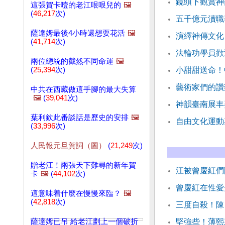
鏡頭下觀賞神
這張賀卡噎的老江哏哏兒的
🖼️
(
46,217
次)
五千億元瀆職
薩達姆最後4小時還想耍花活
🖼️
演繹神傳文化
(
41,714
次)
法輪功學員歡
兩位總統的截然不同命運
🖼️
(
25,394
次)
小甜甜送命！
藝術家們的讚
中共在西藏做這手腳的最大失算
🖼️
(
39,041
次)
神韻臺南展丰
葉利欽此番談話是歷史的安排
🖼️
自由文化運動
(
33,996
次)
人民報元旦賀詞（圖）
(
21,249
次)
贈老江！兩張天下難尋的新年賀
江被曾慶紅們
卡
🖼️
(
44,102
次)
曾慶紅在性愛
這意味着什麼在慢慢來臨？
🖼️
(
42,818
次)
三度自殺！陳
薩達姆已吊 給老江劃上一個破折
堅強些！薄熙