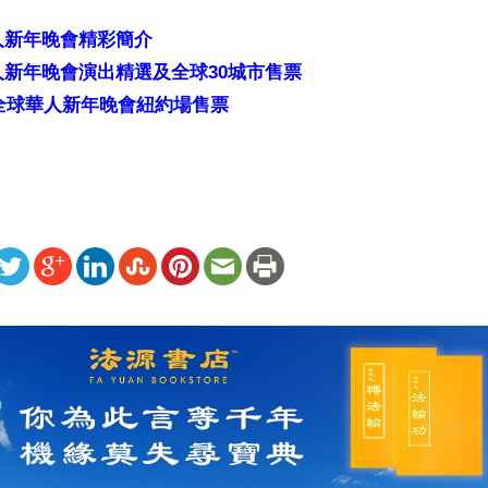
人新年晚會精彩簡介
新年晚會演出精選及全球30城市售票
年全球華人新年晚會紐約場售票
ww.renminbao.com/rmb/articles/2007/1/18/42926b.html