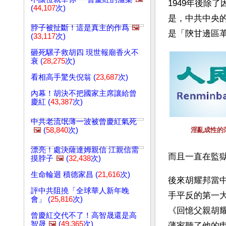
1949年後除
(
44,107
次)
是，中共中央
脖子被扯斷！這是真主的作爲
🖼️
是「陝甘邊區
(
33,117
次)
砸死騾子救胡四 現世報廟香火不
衰 (
28,275
次)
看相高手驚失倪翁 (
23,687
次)
內幕！胡決不把國家主席讓給曾
慶紅 (
43,387
次)
中共老流氓薄一波被曾慶紅氣死
🖼️
(
58,840
次)
淫亂成性的
漂亮！處決薩達姆親信 江親信需
而且一直在監
摸脖子
🖼️
(
32,438
次)
生命輪迴 積德家昌 (
21,616
次)
後來胡耀邦當中
評中共阻撓「全球華人新年晚
手平反的第一
會」 (
25,816
次)
《回憶父親胡耀
曾慶紅交代不了！高智晟還是高
智晟
🖼️
(
49,365
次)
薄家聽了他的