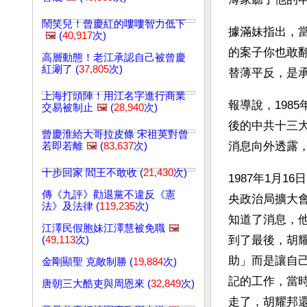
鬧笑兒！曾慶紅的嘍嘍智力低下
據滿妹指出，
🖼️
(
40,917
次)
的案子你也敢
高層動態！老江承認自己被曾慶
紅涮了 (
37,805
次)
替薄平反，是
上海打頭陣！用江名字進行商業
報導說，198
交易被制止
🖼️
(
28,940
次)
後的中共十三
曾慶淮給大哥拉皮條 宋祖英對曾
消息向外透露
若即若離
🖼️
(
83,637
次)
十步回家 閻王不敢收 (
21,430
次)
1987年1月
傳《九評》勸退黨不違反《憲
央政治局擴大
法》及法律 (
119,235
次)
知道了消息，
江澤民假胞妹江澤慧被免職
🖼️
到了最後，胡
(
49,113
次)
助」而是讓自
金剛顯聖 克敵制勝 (
19,884
次)
記的工作，當
唐朝三大酷吏與周恩來 (
32,849
次)
走了，胡耀邦