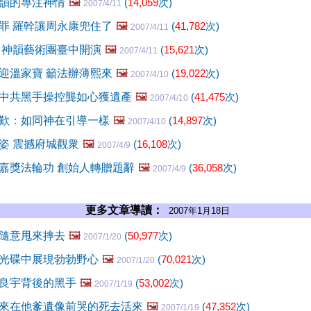
韻的專注神情
🖼️
(
14,059
次)
2007/4/11
罪 羅幹讓周永康兜住了
🖼️
(
41,782
次)
2007/4/11
 神韻藝術團臺中開演
🖼️
(
15,621
次)
2007/4/11
迎溫家寶 籲法辦薄熙來
🖼️
(
19,022
次)
2007/4/10
中共黑手操控龔如心獲遺產
🖼️
(
41,475
次)
2007/4/10
歎：如同神在引導一樣
🖼️
(
14,897
次)
2007/4/10
姿 震撼府城觀衆
🖼️
(
16,108
次)
2007/4/9
嘉獎法輪功 創始人轉贈題辭
🖼️
(
36,058
次)
2007/4/9
更多文章導讀：
2007年1月18日
隨意甩來摔去
🖼️
(
50,977
次)
2007/1/20
光碟中展現勃勃野心
🖼️
(
70,021
次)
2007/1/20
良宇背後的黑手
🖼️
(
53,002
次)
2007/1/19
來在他爹遺像前哭的死去活來
🖼️
(
47,352
次)
2007/1/19