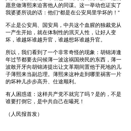
愿意做薄熙来迫害他人的同谋。这一举动也证实了
我婆婆所说的话：他们“都是在公安局里学坏的！”
不止是公安局、国安局，中共这个血腥的独裁党从
一产生开始，就在体制性的泯灭人性，让好人变
坏，谁越坏谁越升官，谁越想坏谁越升官。
所以，我们看到了一个非常奇怪的现象：胡锦涛逢
年过节都要去问候薄一波这祸国殃民的东西，薄一
波敢开牙向胡锦涛提出让文革期间置他于死地的儿
子薄熙来当副总理。薄熙来这种走到哪里祸害一片
的坏种儿步步高升、仕途顺利。
有人困惑道：这样共产党不就完了吗？是的，不是
谁要打倒它，是中共自己在嘬死！