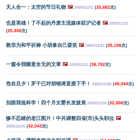
天人合一：太空的节日礼物
🖼️
(
33,682
次)
2005/12/31
也是英雄！了不起的丹麦主流媒体驻沪记者
🖼️
2005/12/31
(
25,458
次)
教宗为和平祈祷 小胡拿自己耍笑
🖼️
(
35,108
次)
2005/12/31
一篇令我睡意全无的文章
🖼️
(
36,782
次)
2005/12/31
危在旦夕！罗干已对胡锦涛直接下手！
(
49,344
次)
2005/12/30
别跟我侃科学！四个月女婴长发披肩
(
32,008
次)
2005/12/30
惨不忍睹的老江图片！中共调整四省(市)头头职位
🖼️
(
42,043
次)
2005/12/30