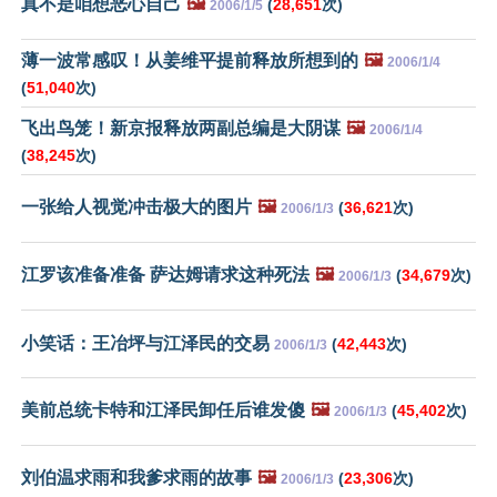
真不是咱想恶心自己
🖼️
(
28,651
次)
2006/1/5
薄一波常感叹！从姜维平提前释放所想到的
🖼️
2006/1/4
(
51,040
次)
飞出鸟笼！新京报释放两副总编是大阴谋
🖼️
2006/1/4
(
38,245
次)
一张给人视觉冲击极大的图片
🖼️
(
36,621
次)
2006/1/3
江罗该准备准备 萨达姆请求这种死法
🖼️
(
34,679
次)
2006/1/3
小笑话：王冶坪与江泽民的交易
(
42,443
次)
2006/1/3
美前总统卡特和江泽民卸任后谁发傻
🖼️
(
45,402
次)
2006/1/3
刘伯温求雨和我爹求雨的故事
🖼️
(
23,306
次)
2006/1/3