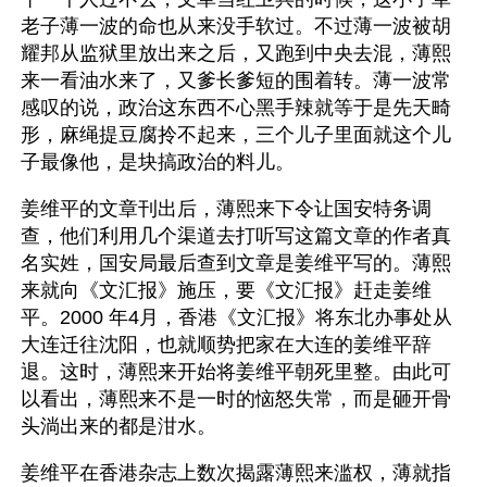
老子薄一波的命也从来没手软过。不过薄一波被胡
耀邦从监狱里放出来之后，又跑到中央去混，薄熙
来一看油水来了，又爹长爹短的围着转。薄一波常
感叹的说，政治这东西不心黑手辣就等于是先天畸
形，麻绳提豆腐拎不起来，三个儿子里面就这个儿
子最像他，是块搞政治的料儿。
姜维平的文章刊出后，薄熙来下令让国安特务调
查，他们利用几个渠道去打听写这篇文章的作者真
名实姓，国安局最后查到文章是姜维平写的。薄熙
来就向《文汇报》施压，要《文汇报》赶走姜维
平。2000 年4月，香港《文汇报》将东北办事处从
大连迁往沈阳，也就顺势把家在大连的姜维平辞
退。这时，薄熙来开始将姜维平朝死里整。由此可
以看出，薄熙来不是一时的恼怒失常，而是砸开骨
头淌出来的都是泔水。
姜维平在香港杂志上数次揭露薄熙来滥权，薄就指