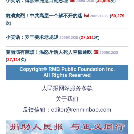
小笑话：薄熙来凭这当副总理
🖼️
(
34,908
次)
2005/12/30
愈演愈烈！中共高层一个解不开的迷
🖼️
(
50,279
2005/12/29
次)
小笑话：罗干要求老规矩
(
27,511
次)
2005/12/28
黄丽满有麻烦！温怒斥活人死人空额通吃
🖼️
2005/12/28
(
37,114
次)
Copyright© RMB Public Foundation Inc.
All Rights Reserved
人民报网站服务条款
关于我们
反馈信箱：
editor@renminbao.com