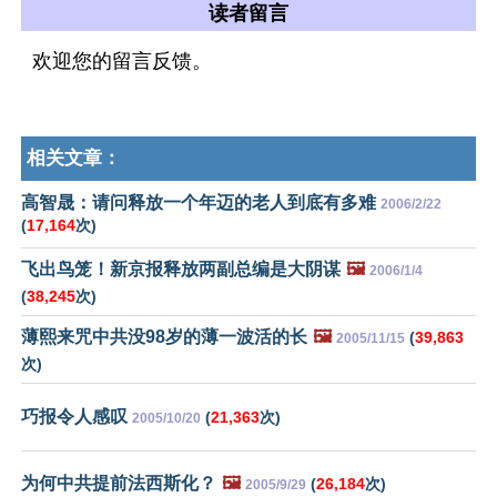
读者留言
欢迎您的留言反馈。
相关文章：
高智晟：请问释放一个年迈的老人到底有多难
2006/2/22
(
17,164
次)
飞出鸟笼！新京报释放两副总编是大阴谋
🖼️
2006/1/4
(
38,245
次)
薄熙来咒中共没98岁的薄一波活的长
🖼️
(
39,863
2005/11/15
次)
巧报令人感叹
(
21,363
次)
2005/10/20
为何中共提前法西斯化？
🖼️
(
26,184
次)
2005/9/29