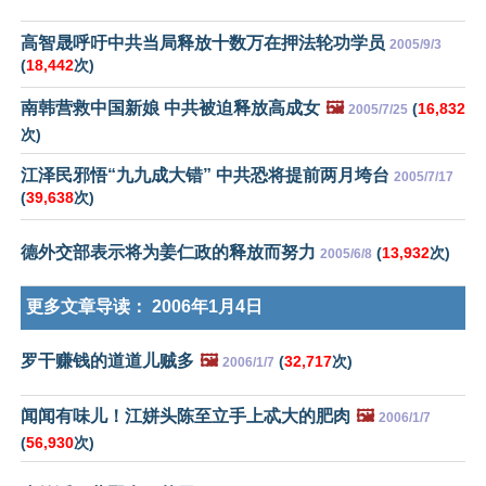
高智晟呼吁中共当局释放十数万在押法轮功学员
2005/9/3
(
18,442
次)
南韩营救中国新娘 中共被迫释放高成女
🖼️
(
16,832
2005/7/25
次)
江泽民邪悟“九九成大错” 中共恐将提前两月垮台
2005/7/17
(
39,638
次)
德外交部表示将为姜仁政的释放而努力
(
13,932
次)
2005/6/8
更多文章导读：
2006年1月4日
罗干赚钱的道道儿贼多
🖼️
(
32,717
次)
2006/1/7
闻闻有味儿！江姘头陈至立手上忒大的肥肉
🖼️
2006/1/7
(
56,930
次)