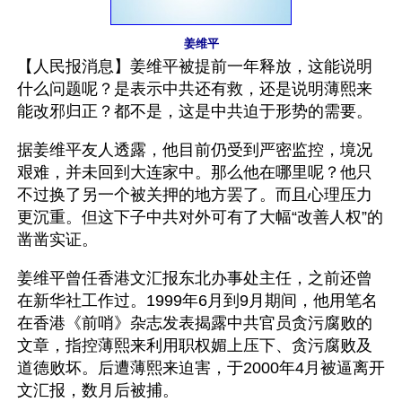
姜维平
【人民报消息】姜维平被提前一年释放，这能说明
什么问题呢？是表示中共还有救，还是说明薄熙来
能改邪归正？都不是，这是中共迫于形势的需要。
据姜维平友人透露，他目前仍受到严密监控，境况
艰难，并未回到大连家中。那么他在哪里呢？他只
不过换了另一个被关押的地方罢了。而且心理压力
更沉重。但这下子中共对外可有了大幅“改善人权”的
凿凿实证。 
姜维平曾任香港文汇报东北办事处主任，之前还曾
在新华社工作过。1999年6月到9月期间，他用笔名
在香港《前哨》杂志发表揭露中共官员贪污腐败的
文章，指控薄熙来利用职权媚上压下、贪污腐败及
道德败坏。后遭薄熙来迫害，于2000年4月被逼离开
文汇报，数月后被捕。