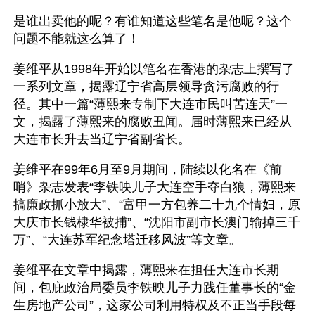
是谁出卖他的呢？有谁知道这些笔名是他呢？这个
问题不能就这么算了！
姜维平从1998年开始以笔名在香港的杂志上撰写了
一系列文章，揭露辽宁省高层领导贪污腐败的行
径。其中一篇“薄熙来专制下大连市民叫苦连天”一
文，揭露了薄熙来的腐败丑闻。届时薄熙来已经从
大连市长升去当辽宁省副省长。
姜维平在99年6月至9月期间，陆续以化名在《前
哨》杂志发表“李铁映儿子大连空手夺白狼，薄熙来
搞廉政抓小放大”、“富甲一方包养二十九个情妇，原
大庆市长钱棣华被捕”、“沈阳市副市长澳门输掉三千
万”、“大连苏军纪念塔迁移风波”等文章。
姜维平在文章中揭露，薄熙来在担任大连市长期
间，包庇政治局委员李铁映儿子力践任董事长的“金
生房地产公司”，这家公司利用特权及不正当手段每