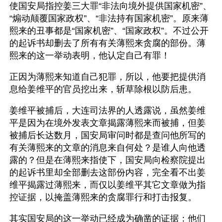
使国安局指控姜三大罪“非法向境外提供国家机密”、
“煽动颠覆国家政权”、“非法持有国家机密”。原来薄
熙来的丑事都是“国家机密”、“国家政权”。不过公开
的起诉书却删去了所有有关薄熙来贪腐的部份。薄
熙来的这一举动表明，他认定自己有罪！
正因为薄熙来知道自己犯罪，所以，他要把提供消
息给姜维平的官员挖出来，斩草除根以防后患。
姜维平被捕后，大连司法界的人透露说，虽然姜维
平是因为在境外发表文章揭露薄熙来而被捕，但姜
被捕后长达数月，国安局审问时都是查问他所写的
有关薄熙来的文章的消息来自何处？是谁人向他透
露的？但是在薄熙来指使下，国安局向检察院提出
的起诉书里却全部删去这部份内容，完全看不出姜
维平揭露过薄熙来，而仅以姜维平其它文章做为指
控证据，以掩盖薄熙来的贪腐罪行和打击报复。
其实国安局的这一举动已经成为确凿的证据：他们