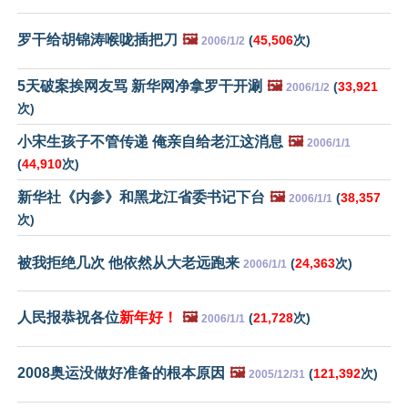
罗干给胡锦涛喉咙插把刀
🖼️
(
45,506
次)
2006/1/2
5天破案挨网友骂 新华网净拿罗干开涮
🖼️
(
33,921
2006/1/2
次)
小宋生孩子不管传递 俺亲自给老江这消息
🖼️
2006/1/1
(
44,910
次)
新华社《内参》和黑龙江省委书记下台
🖼️
(
38,357
2006/1/1
次)
被我拒绝几次 他依然从大老远跑来
(
24,363
次)
2006/1/1
人民报恭祝各位
新年好！
🖼️
(
21,728
次)
2006/1/1
2008奥运没做好准备的根本原因
🖼️
(
121,392
次)
2005/12/31