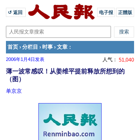
↺ 返回 
电子报
正體版
首页
分栏目
时事
文章
›
›
›
：
2006年1月4日
发表
人气：
51,040
薄一波常感叹！从姜维平提前释放所想到的
（图）
单京京