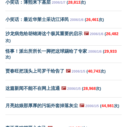
小笑话：薄熙来下基层
(
28,813
次)
2006/1/7
小笑话：最近华莱士采访江泽民
(
26,461
次)
2006/1/6
沙龙病危给胡锦涛这个极其重要的启示
🖼️
(
26,482
2006/1/6
次)
怪事！派出所所长一脚把这球踢给了专家
(
29,933
2006/1/6
次)
贾春旺把顶头上司罗干给告了
🖼️
(
40,743
次)
2006/1/5
这篇新闻不能不在网上流通
🖼️
(
28,968
次)
2006/1/5
月亮姑娘那厚厚的污垢外套掉落灰尘
🖼️
(
44,981
次)
2006/1/5