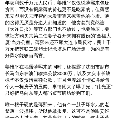
年获利数千万元人民币，姜维平仅仅说薄熙来包庇
贪官，而没有揭露薄的荷包更不是吃素的，但薄熙
来立即用失去理智的大发雷霆来掩盖他的心虚。薄
的贪得无厌是身边人都知道的，他贪婪到竟然连
《大连日报》等官方部门也不放过，也要施压，要
求社方购买其第二任妻子谷开来拥有股份的“金福大
厦”当办公室。薄熙来还不顾大连市民反对，费上千
万元把苏联二战烈士纪念塔从广场迁走，为的是有
好风水能够当高官。
姜维平在揭露薄熙来的同时，还揭露了沈阳市副市
长马向东在澳门输掉公款3000万，以及大庆市长钱
棣华不仅贪污巨额公款，而且包养29个情妇并给每
个人一栋房子的丑闻。事情闹大了曝了光，“伟光正”
只好把马向东等人都当贞节牌坊给判了刑。
唯一根子硬的是薄熙来，他有个一肚子坏水儿的老
爹薄一波撑腰，所以他敢报复。这可不是他跟姜维
平一个人过不去，文革当红卫兵的时候，这小子革