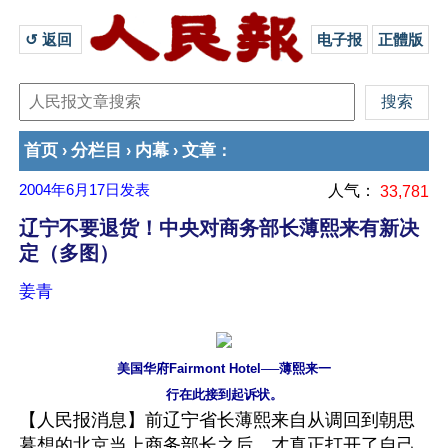
↺ 返回 
电子报
正體版
首页
分栏目
内幕
文章
›
›
›
：
2004年6月17日
发表
人气：
33,781
辽宁不要退货！中央对商务部长薄熙来有新决
定（多图）
姜青
美国华府Fairmont Hotel──薄熙来一
行在此接到起诉状。
【人民报消息】前辽宁省长薄熙来自从调回到朝思
暮想的北京当上商务部长之后，才真正打开了自己