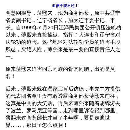
血债不能不还！
明慧网报导，薄熙来，现为商务部长，原中共辽宁
省委副书记，辽宁省省长，原大连市委书记、市
长。自1999年7 月20日江泽民集团公开镇压法轮功
以来，薄熙来直接操纵、指挥了大连市和辽宁省对
法轮功的迫害。这些地区对法轮功学员的迫害手段
残忍，灭绝人性，薄熙来是最主要的直接责任人之
一。
原来薄熙来迫害同宗同族的骨肉同胞，出的是臭
名！
后来，薄熙来躲在温家宝背后访德，事先中方提供
的代表团名单里没有敢透露商务部长薄熙来前往，
这真是中共的大笑话。再后来薄熙来随着胡锦涛去
了波兰、罗马尼亚等国，走到哪里诉讼跟到哪里，
薄熙来这商务部长才当了半年啊，要是走遍世
界……，那日子怎么熬啊！