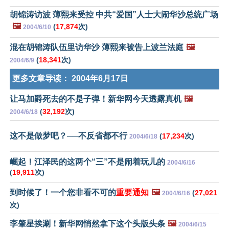
胡锦涛访波 薄熙来受控 中共“爱国”人士大闹华沙总统广场
🖼️
(
17,874
次)
2004/6/10
混在胡锦涛队伍里访华沙 薄熙来被告上波兰法庭
🖼️
(
18,341
次)
2004/6/9
更多文章导读：
2004年6月17日
让马加爵死去的不是子弹！新华网今天透露真机
🖼️
(
32,192
次)
2004/6/18
这不是做梦吧？──不反省都不行
(
17,234
次)
2004/6/18
崛起！江泽民的这两个“三”不是闹着玩儿的
2004/6/16
(
19,911
次)
到时候了！一个您非看不可的
重要通知
🖼️
(
27,021
2004/6/16
次)
李肇星挨涮！新华网悄然拿下这个头版头条
🖼️
2004/6/15