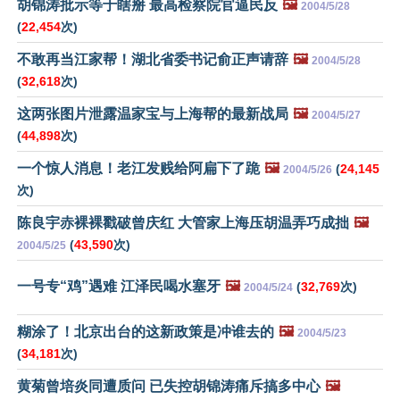
胡锦涛批示等于瞎掰 最高检察院官逼民反
🖼️
2004/5/28
(
22,454
次)
不敢再当江家帮！湖北省委书记俞正声请辞
🖼️
2004/5/28
(
32,618
次)
这两张图片泄露温家宝与上海帮的最新战局
🖼️
2004/5/27
(
44,898
次)
一个惊人消息！老江发贱给阿扁下了跪
🖼️
(
24,145
2004/5/26
次)
陈良宇赤裸裸戳破曾庆红 大管家上海压胡温弄巧成拙
🖼️
(
43,590
次)
2004/5/25
一号专“鸡”遇难 江泽民喝水塞牙
🖼️
(
32,769
次)
2004/5/24
糊涂了！北京出台的这新政策是冲谁去的
🖼️
2004/5/23
(
34,181
次)
黄菊曾培炎同遭质问 已失控胡锦涛痛斥搞多中心
🖼️