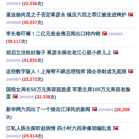
(
22,536
次)
2004/6/9
逼迫杨尚昆之子否定蒋彦永 镇压六四之罪江被送进烤炉
🖼️
(
35,037
次)
2004/6/8
李长春吓瘫！二亿元造金佛丑闻出口转内销
🖼️
2004/6/7
(
39,117
次)
胡启立没给好脸子 蒋彦永骑在老江心脏小桥儿上
🖼️
(
41,832
次)
2004/6/5
这些数字骇人！上海帮不睬总理指挥 国企吞财成无底洞
🖼️
(
22,272
次)
2004/6/5
国税女局长50万元美容屁股蛋 军委主席100万元美容老脸
蛋
🖼️
(
32,338
次)
2004/6/5
新华网六四出了一个狠击江泽民的新闻
🖼️
(
26,208
2004/6/4
次)
江私人医生探听赵病情 四小时六四录像胡编乱造
🖼️
(
29,414
次)
2004/6/3