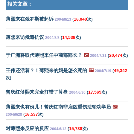
相关文章：
薄熙来在俄罗斯被起诉
(
16,049
次)
2004/8/13
薄熙来访俄遭抗议
(
14,538
次)
2004/8/8
于广洲将取代薄熙来任中商部部长？
🖼️
(
20,474
次)
2004/7/31
王伟还活着？！薄熙来的妈是怎么死的
🖼️
(
49,342
2004/7/19
次)
曾庆红薄熙来完全打错了算盘
(
17,565
次)
2004/6/30
薄熙来也有份儿！曾庆红南非雇凶重伤法轮功学员
🖼️
(
16,537
次)
2004/6/28
对薄熙来反应的反应
(
15,738
次)
2004/6/12