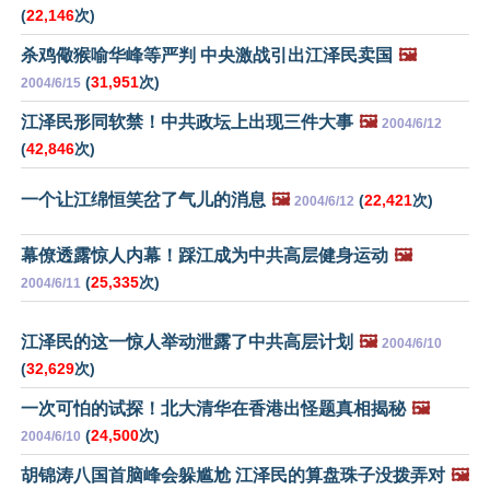
(
22,146
次)
杀鸡儆猴喻华峰等严判 中央激战引出江泽民卖国
🖼️
(
31,951
次)
2004/6/15
江泽民形同软禁！中共政坛上出现三件大事
🖼️
2004/6/12
(
42,846
次)
一个让江绵恒笑岔了气儿的消息
🖼️
(
22,421
次)
2004/6/12
幕僚透露惊人内幕！踩江成为中共高层健身运动
🖼️
(
25,335
次)
2004/6/11
江泽民的这一惊人举动泄露了中共高层计划
🖼️
2004/6/10
(
32,629
次)
一次可怕的试探！北大清华在香港出怪题真相揭秘
🖼️
(
24,500
次)
2004/6/10
胡锦涛八国首脑峰会躲尴尬 江泽民的算盘珠子没拨弄对
🖼️