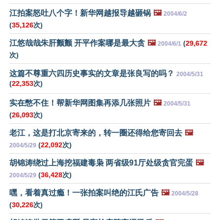
江拍案怒吐八个字！新华网越报导越砸锅
🖼️
2004/6/2
(
35,126
次)
江悠哉哉朱肝颤颤 开平作案哪是最大贪
🖼️
(
29,672
2004/6/1
次)
这篇不尊重六四历史事实的文章是张良写的吗？
2004/5/31
(
22,353
次)
实在憋不住！帮新华网图集再添几张照片
🖼️
2004/5/31
(
26,093
次)
老江，这是打北京寄来的，转一圈还得给您寄回去
🖼️
(
22,092
次)
2004/5/29
胡锦涛绕过上海挖福建毒枭 两省级91厅处级贪官完蛋
🖼️
(
36,428
次)
2004/5/29
嘿，看着真过瘾！一张拍案叫绝的江氏广告
🖼️
2004/5/28
(
30,226
次)