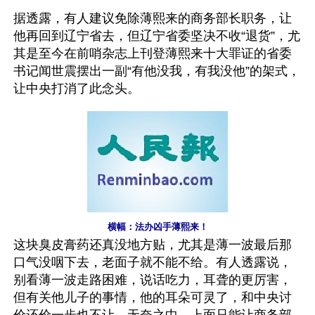
据透露，有人建议免除薄熙来的商务部长职务，让
他再回到辽宁省去，但辽宁省委坚决不收“退货”，尤
其是至今在前哨杂志上刊登薄熙来十大罪证的省委
书记闻世震摆出一副“有他没我，有我没他”的架式，
让中央打消了此念头。
横幅：法办凶手薄熙来！
这块臭皮膏药还真没地方贴，尤其是薄一波最后那
口气没咽下去，老面子就不能不给。有人透露说，
别看薄一波走路困难，说话吃力，耳聋的更厉害，
但有关他儿子的事情，他的耳朵可灵了，和中央讨