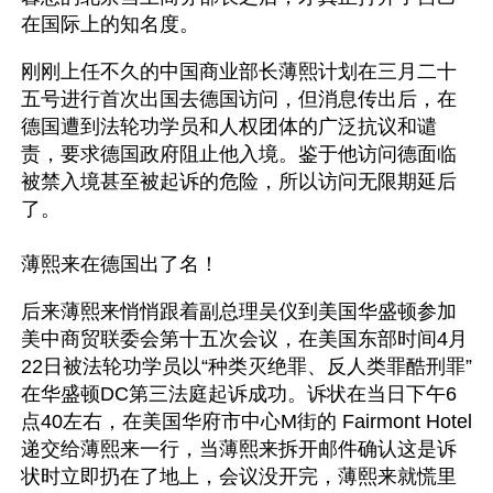
在国际上的知名度。
刚刚上任不久的中国商业部长薄熙计划在三月二十
五号进行首次出国去德国访问，但消息传出后，在
德国遭到法轮功学员和人权团体的广泛抗议和谴
责，要求德国政府阻止他入境。鉴于他访问德面临
被禁入境甚至被起诉的危险，所以访问无限期延后
了。
薄熙来在德国出了名！
后来薄熙来悄悄跟着副总理吴仪到美国华盛顿参加
美中商贸联委会第十五次会议，在美国东部时间4月
22日被法轮功学员以“种类灭绝罪、反人类罪酷刑罪”
在华盛顿DC第三法庭起诉成功。诉状在当日下午6
点40左右，在美国华府市中心M街的 Fairmont Hotel
递交给薄熙来一行，当薄熙来拆开邮件确认这是诉
状时立即扔在了地上，会议没开完，薄熙来就慌里