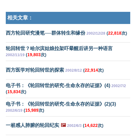
相关文章：
西方轮回研究漫笔──群体转生和缘份
(
22,818
次)
2002/12/28
轮回转世？哈尔滨姑娘拉架吓晕醒后讲另一种语言
(
19,803
次)
2002/11/19
西方医学对轮回转世的探索
(
22,914
次)
2002/8/12
电子书：《轮回转世的研究-生命永存的证据》(4)
2002/7/2
(
15,834
次)
电子书：《轮回转世的研究-生命永存的证据》(2)(3)
(
15,989
次)
2002/6/19
一桩感人肺腑的轮回纪实
🖼️
(
14,622
次)
2002/6/3