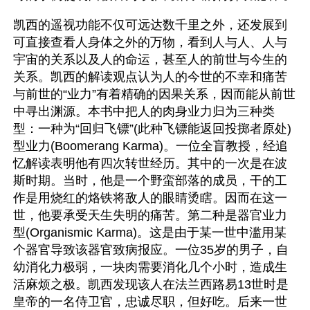
凯西的遥视功能不仅可远达数千里之外，还发展到
可直接查看人身体之外的万物，看到人与人、人与
宇宙的关系以及人的命运，甚至人的前世与今生的
关系。凯西的解读观点认为人的今世的不幸和痛苦
与前世的“业力”有着精确的因果关系，因而能从前世
中寻出渊源。本书中把人的肉身业力归为三种类
型：一种为“回归飞镖”(此种飞镖能返回投掷者原处)
型业力(Boomerang Karma)。一位全盲教授，经追
忆解读表明他有四次转世经历。其中的一次是在波
斯时期。当时，他是一个野蛮部落的成员，干的工
作是用烧红的烙铁将敌人的眼睛烫瞎。因而在这一
世，他要承受天生失明的痛苦。第二种是器官业力
型(Organismic Karma)。这是由于某一世中滥用某
个器官导致该器官致病报应。一位35岁的男子，自
幼消化力极弱，一块肉需要消化几个小时，造成生
活麻烦之极。凯西发现该人在法兰西路易13世时是
皇帝的一名侍卫官，忠诚尽职，但好吃。后来一世