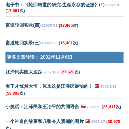
电子书：《轮回转世的研究-生命永存的证据》(1)
2002/6/1
(
17,091
次)
畜道轮回实录(四)
(
17,665
次)
2002/3/31
畜道轮回实录(三)
(
15,461
次)
2002/3/30
更多文章导读：
2002年11月6日
江泽民卖国大追踪
(
27,626
次)
2002/10/2
看了才恍然大悟，原来这是江泽民最怕的！
🖼️
2002/9/16
(
53,396
次)
小笑话：江泽民和王冶平的共同语言
🖼️
(
25,411
次)
2002/3/9
一个神奇的故事和几张令人震撼的图片
🖼️
(
30,978
2002/1/7
次)