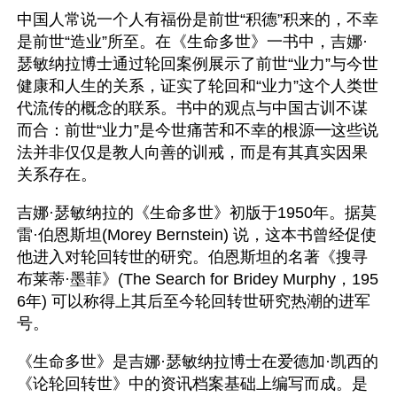
中国人常说一个人有福份是前世“积德”积来的，不幸
是前世“造业”所至。在《生命多世》一书中，吉娜·
瑟敏纳拉博士通过轮回案例展示了前世“业力”与今世
健康和人生的关系，证实了轮回和“业力”这个人类世
代流传的概念的联系。书中的观点与中国古训不谋
而合：前世“业力”是今世痛苦和不幸的根源━这些说
法并非仅仅是教人向善的训戒，而是有其真实因果
关系存在。
吉娜·瑟敏纳拉的《生命多世》初版于1950年。据莫
雷·伯恩斯坦(Morey Bernstein) 说，这本书曾经促使
他进入对轮回转世的研究。伯恩斯坦的名著《搜寻
布莱蒂·墨菲》(The Search for Bridey Murphy，195
6年) 可以称得上其后至今轮回转世研究热潮的进军
号。
《生命多世》是吉娜·瑟敏纳拉博士在爱德加·凯西的
《论轮回转世》中的资讯档案基础上编写而成。是