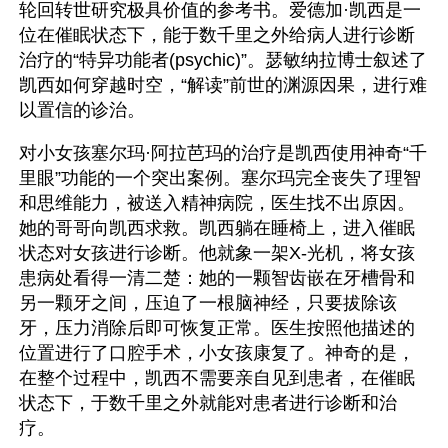
轮回转世研究极具价值的参考书。爱德加·凯西是一
位在催眠状态下，能于数千里之外给病人进行诊断
治疗的“特异功能者(psychic)”。瑟敏纳拉博士叙述了
凯西如何穿越时空，“解读”前世的渊源因果，进行难
以置信的诊治。
对小女孩塞尔玛·阿拉芭玛的治疗是凯西使用神奇“千
里眼”功能的一个突出案例。塞尔玛完全丧失了理智
和思维能力，被送入精神病院，医生找不出原因。
她的哥哥向凯西求救。凯西躺在睡椅上，进入催眠
状态对女孩进行诊断。他就象一架X-光机，将女孩
患病处看得一清二楚：她的一颗智齿嵌在牙槽骨和
另一颗牙之间，压迫了一根脑神经，只要拔除该
牙，压力消除后即可恢复正常。医生按照他描述的
位置进行了口腔手术，小女孩康复了。神奇的是，
在整个过程中，凯西不需要亲自见到患者，在催眠
状态下，于数千里之外就能对患者进行诊断和治
疗。