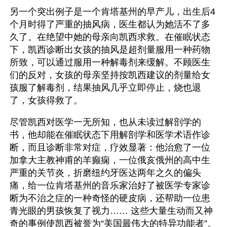
另一个突出例子是一个肯塔基州的早产儿，出生后4
个月时得了严重的抽风病，医生都认为她活不了多
久了。在绝望中她的母亲向凯西求救。在催眠状态
下，凯西诊断出女孩的抽风是超剂量服用一种药物
所致，可以通过服用一种解毒剂来缓解。不顾医生
们的反对，女孩的母亲坚持按凯西建议的剂量给女
孩服了解毒剂，结果抽风几乎立即停止，烧也退
了，女孩得救了。
尽管凯西对医学一无所知，也从未读过解剖学的
书，他却能在催眠状态下用解剖学和医学术语作诊
断，而且诊断非常对症，疗效显著：他治愈了一位
加拿大主教神甫的羊癫痫，一位俄亥俄州的高中生
严重的关节炎，折磨纽约牙医达两年之久的偏头
痛，给一位肯塔基州的音乐家治好了被医学专家诊
断为不治之症的一种奇怪的硬皮病，还帮助一位患
青光眼的男孩恢复了视力…… 这些大量生动而又神
奇的事例使凯西被誉为“美国最伟大的特异功能者”。