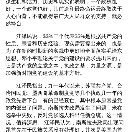
葆生机和活力。历史和现实都表明，一个政权也
好，一个政党也好，其前途和最终命运最终取决于
人心向背，不能赢得最广大人民群众的支持，就必
然垮台。 
　　江泽民说，$$%三个代表$$%是根据共产党的
性质、宗旨和历史经验、现实需要提出来的，也是
为了在新的时期新的实践中更好地全面落实毛泽东
思想、邓小平理论关于党的建设的要求提出来的，
它是共产党的立党之本，执政之基，力量之源，是
加强新时期党的建设的基本方针。 
　　江泽民指出，九十年代以来，苏联共产党、台
湾国民党、墨西哥革命制度党等几个执政几十年的
政党先后下台，有的已经衰亡。其中根本原因是党
的内部出了问题。南斯拉夫政局发生了问题，米在
选举中失败，反对党候选人科出任新总统。这一情
况，值得深思。 江泽民认为，南斯拉夫政局出现问
题首先在于民族关系没有处理好，其次是美国为首