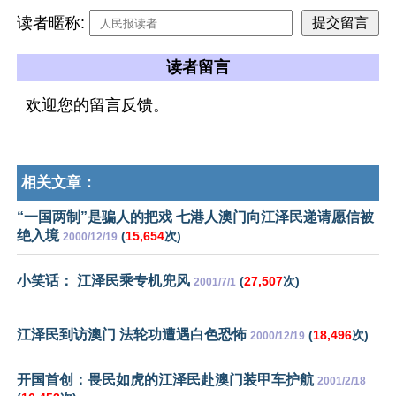
读者暱称:
读者留言
欢迎您的留言反馈。
相关文章：
“一国两制”是骗人的把戏 七港人澳门向江泽民递请愿信被
绝入境
(
15,654
次)
2000/12/19
小笑话： 江泽民乘专机兜风
(
27,507
次)
2001/7/1
江泽民到访澳门 法轮功遭遇白色恐怖
(
18,496
次)
2000/12/19
开国首创：畏民如虎的江泽民赴澳门装甲车护航
2001/2/18