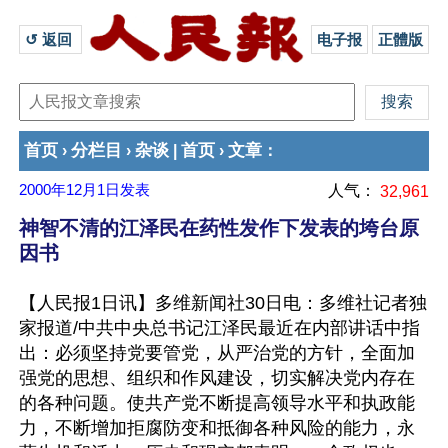
↺ 返回 
电子报
正體版
首页
分栏目
杂谈
首页
文章
›
›
|
›
：
2000年12月1日
发表
人气：
32,961
神智不清的江泽民在药性发作下发表的垮台原
因书
【人民报1日讯】多维新闻社30日电：多维社记者独
家报道/中共中央总书记江泽民最近在内部讲话中指
出：必须坚持党要管党，从严治党的方针，全面加
强党的思想、组织和作风建设，切实解决党内存在
的各种问题。使共产党不断提高领导水平和执政能
力，不断增加拒腐防变和抵御各种风险的能力，永