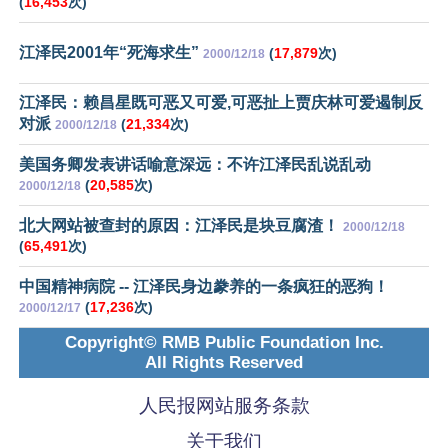
(
16,453
次)
江泽民2001年“死海求生”
(
17,879
次)
2000/12/18
江泽民：赖昌星既可恶又可爱,可恶扯上贾庆林可爱遏制反
对派
(
21,334
次)
2000/12/18
美国务卿发表讲话喻意深远：不许江泽民乱说乱动
(
20,585
次)
2000/12/18
北大网站被查封的原因：江泽民是块豆腐渣！
2000/12/18
(
65,491
次)
中国精神病院 -- 江泽民身边豢养的一条疯狂的恶狗！
(
17,236
次)
2000/12/17
Copyright© RMB Public Foundation Inc.
All Rights Reserved
人民报网站服务条款
关于我们