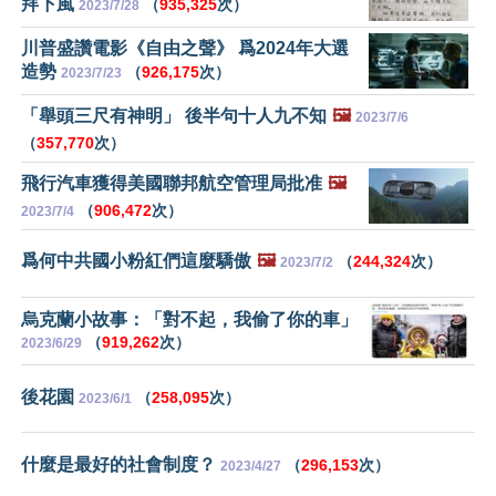
拜下風
（
935,325
次）
2023/7/28
川普盛讚電影《自由之聲》 爲2024年大選
造勢
（
926,175
次）
2023/7/23
「舉頭三尺有神明」 後半句十人九不知
🖼️
2023/7/6
（
357,770
次）
飛行汽車獲得美國聯邦航空管理局批准
🖼️
（
906,472
次）
2023/7/4
爲何中共國小粉紅們這麼驕傲
🖼️
（
244,324
次）
2023/7/2
烏克蘭小故事：「對不起，我偷了你的車」
（
919,262
次）
2023/6/29
後花園
（
258,095
次）
2023/6/1
什麼是最好的社會制度？
（
296,153
次）
2023/4/27