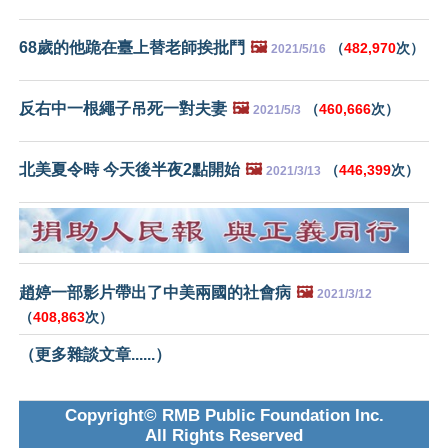
68歲的他跪在臺上替老師挨批鬥
🖼️
（
482,970
次）
2021/5/16
反右中一根繩子吊死一對夫妻
🖼️
（
460,666
次）
2021/5/3
北美夏令時 今天後半夜2點開始
🖼️
（
446,399
次）
2021/3/13
趙婷一部影片帶出了中美兩國的社會病
🖼️
2021/3/12
（
408,863
次）
（更多雜談文章......）
Copyright© RMB Public Foundation Inc.
All Rights Reserved