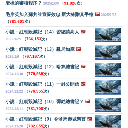
麼樣的審核程序？
（
91,828
次）
2025/1/30
毛岸英加入蘇共並宣誓效忠 斯大林贈其手槍
🖼️
2025/1/25
（
761,601
次）
小說：紅朝毀滅記（14）習總請高人
🖼️
（
766,153
次）
2025/1/25
小說：紅朝毀滅記（13）亂局如麻
🖼️
（
767,167
次）
2025/1/6
小說：紅朝毀滅記（12）暗算總書記
🖼️
（
779,969
次）
2024/12/30
小說：紅朝毀滅記（11）一封公開信
🖼️
（
776,955
次）
2024/12/22
小說：紅朝毀滅記（10）彈劾總書記？
🖼️
（
781,706
次）
2024/12/11
小說：紅朝毀滅記（9）令薄周秦城聚首
🖼️
（
782,655
次）
2024/11/20