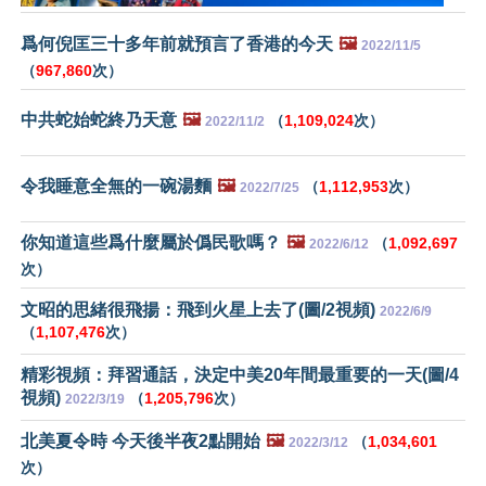
爲何倪匡三十多年前就預言了香港的今天
🖼️
2022/11/5
（
967,860
次）
中共蛇始蛇終乃天意
🖼️
（
1,109,024
次）
2022/11/2
令我睡意全無的一碗湯麵
🖼️
（
1,112,953
次）
2022/7/25
你知道這些爲什麼屬於僞民歌嗎？
🖼️
（
1,092,697
2022/6/12
次）
文昭的思緒很飛揚：飛到火星上去了(圖/2視頻)
2022/6/9
（
1,107,476
次）
精彩視頻：拜習通話，決定中美20年間最重要的一天(圖/4
視頻)
（
1,205,796
次）
2022/3/19
北美夏令時 今天後半夜2點開始
🖼️
（
1,034,601
2022/3/12
次）