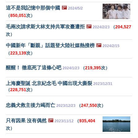
這不是我記憶中那個中國
🖼️
2024/5/2
（
850,051
次）
毛兩次請求斯大林支持共軍攻臺遭拒
🖼️
（
204,527
2024/2/23
次）
中國新年「斷親」話題登大陸社媒熱搜榜
🖼️
2024/2/15
（
223,139
次）
醒醒！ 徹底死了這條心吧
（
219,395
次）
2024/1/23
上海慶聖誕 北京紀念毛 中國出現大撕裂
2023/12/31
（
228,751
次）
忠義犬救主後力竭而亡
（
247,550
次）
2023/12/23
只有因果 沒有偶然
🖼️
（
935,404
2023/11/12
次）