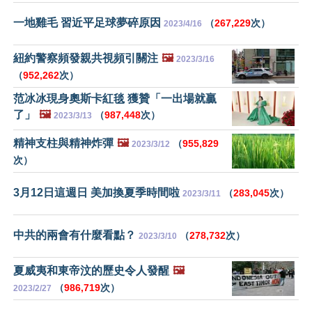
一地雞毛 習近平足球夢碎原因
（
267,229
次）
2023/4/16
紐約警察頻發親共視頻引關注
🖼️
2023/3/16
（
952,262
次）
范冰冰現身奧斯卡紅毯 獲贊「一出場就贏
了」
🖼️
（
987,448
次）
2023/3/13
精神支柱與精神炸彈
🖼️
（
955,829
2023/3/12
次）
3月12日這週日 美加換夏季時間啦
（
283,045
次）
2023/3/11
中共的兩會有什麼看點？
（
278,732
次）
2023/3/10
夏威夷和東帝汶的歷史令人發醒
🖼️
（
986,719
次）
2023/2/27