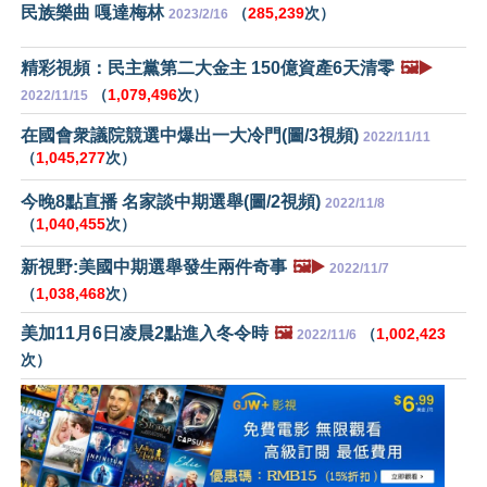
民族樂曲 嘎達梅林
（
285,239
次）
2023/2/16
精彩視頻：民主黨第二大金主 150億資產6天清零
🖼️▶️
（
1,079,496
次）
2022/11/15
在國會衆議院競選中爆出一大冷門(圖/3視頻)
2022/11/11
（
1,045,277
次）
今晚8點直播 名家談中期選舉(圖/2視頻)
2022/11/8
（
1,040,455
次）
新視野:美國中期選舉發生兩件奇事
🖼️▶️
2022/11/7
（
1,038,468
次）
美加11月6日凌晨2點進入冬令時
🖼️
（
1,002,423
2022/11/6
次）