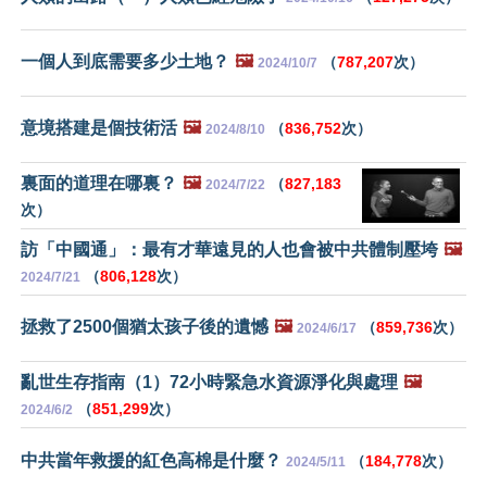
一個人到底需要多少土地？
🖼️
（
787,207
次）
2024/10/7
意境搭建是個技術活
🖼️
（
836,752
次）
2024/8/10
裏面的道理在哪裏？
🖼️
（
827,183
2024/7/22
次）
訪「中國通」：最有才華遠見的人也會被中共體制壓垮
🖼️
（
806,128
次）
2024/7/21
拯救了2500個猶太孩子後的遺憾
🖼️
（
859,736
次）
2024/6/17
亂世生存指南（1）72小時緊急水資源淨化與處理
🖼️
（
851,299
次）
2024/6/2
中共當年救援的紅色高棉是什麼？
（
184,778
次）
2024/5/11