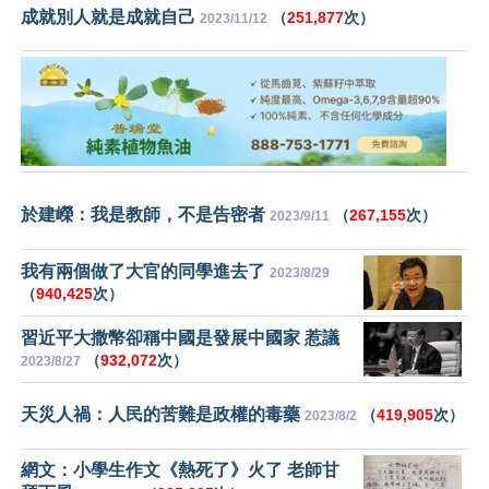
成就別人就是成就自己
（
251,877
次）
2023/11/12
於建嶸：我是教師，不是告密者
（
267,155
次）
2023/9/11
我有兩個做了大官的同學進去了
2023/8/29
（
940,425
次）
習近平大撒幣卻稱中國是發展中國家 惹議
（
932,072
次）
2023/8/27
天災人禍：人民的苦難是政權的毒藥
（
419,905
次）
2023/8/2
網文：小學生作文《熱死了》火了 老師甘