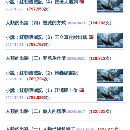
小說：紅朝毀滅記（4）接班人遇刺
🖼️
（
797,559
次）
2024/10/23
人類的出路（四）毀滅的方式
（
124,202
次）
2024/10/23
小說：紅朝毀滅記（3）王立軍化妝出逃
🖼️
（
787,767
次）
2024/10/21
人類的出路（三）究竟為什麼
（
128,913
次）
2024/10/21
小說：紅朝毀滅記（2）炮轟總書記
（
789,724
次）
2024/10/18
小說：紅朝毀滅記（1）江澤民上位
🖼️
（
797,826
次）
2024/10/17
人類的出路（二）做人的標準
（
132,531
次）
2024/10/17
人類的出路（一）人類已經危險了
（
127,275
次）
2024/10/16