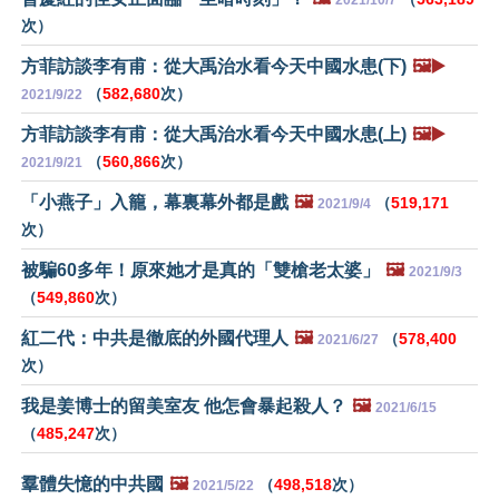
次）
方菲訪談李有甫：從大禹治水看今天中國水患(下)
🖼️▶️
（
582,680
次）
2021/9/22
方菲訪談李有甫：從大禹治水看今天中國水患(上)
🖼️▶️
（
560,866
次）
2021/9/21
「小燕子」入籠，幕裏幕外都是戲
🖼️
（
519,171
2021/9/4
次）
被騙60多年！原來她才是真的「雙槍老太婆」
🖼️
2021/9/3
（
549,860
次）
紅二代：中共是徹底的外國代理人
🖼️
（
578,400
2021/6/27
次）
我是姜博士的留美室友 他怎會暴起殺人？
🖼️
2021/6/15
（
485,247
次）
羣體失憶的中共國
🖼️
（
498,518
次）
2021/5/22