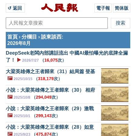
↺ 返回 
電子報
简体版
首頁
分欄目
談東談西
›
›
:
2026年8月
DeepSeek老闆內部講話流出 中國AI最怕曝光的底牌全漏
了！
▶️
（
16,075
次）
2026/7/27
大梁英雄傳之王者歸來（31）結局篇 登基
🖼️
（
318,179
次）
2025/10/15
小說：大梁英雄傳之王者歸來（30） 相府
🖼️
（
294,049
次）
2025/10/8
小說：大梁英雄傳之王者歸來（29）激戰
🖼️
（
299,143
次）
2025/10/1
小說：大梁英雄傳之王者歸來（28）如意
🖼️
（
475,874
次）
2025/9/23