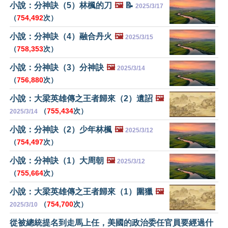
小說：分神訣（5）林楓的刀
🖼️
📝
2025/3/17
（
754,492
次）
小說：分神訣（4）融合丹火
🖼️
2025/3/15
（
758,353
次）
小說：分神訣（3）分神訣
🖼️
2025/3/14
（
756,880
次）
小說：大梁英雄傳之王者歸來（2）遺詔
🖼️
（
755,434
次）
2025/3/14
小說：分神訣（2）少年林楓
🖼️
2025/3/12
（
754,497
次）
小說：分神訣（1）大周朝
🖼️
2025/3/12
（
755,664
次）
小說：大梁英雄傳之王者歸來（1）圍獵
🖼️
（
754,700
次）
2025/3/10
從被總統提名到走馬上任，美國的政治委任官員要經過什