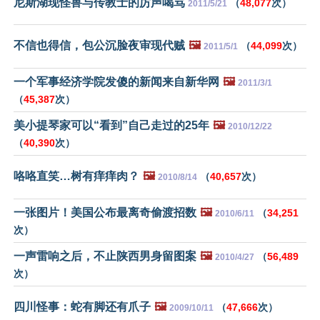
尼斯湖现怪兽与传教士的厉声喝骂
（
48,077
次）
2011/5/21
不信也得信，包公沉脸夜审现代贼
🖼️
（
44,099
次）
2011/5/1
一个军事经济学院发傻的新闻来自新华网
🖼️
2011/3/1
（
45,387
次）
美小提琴家可以“看到”自己走过的25年
🖼️
2010/12/22
（
40,390
次）
咯咯直笑…树有痒痒肉？
🖼️
（
40,657
次）
2010/8/14
一张图片！美国公布最离奇偷渡招数
🖼️
（
34,251
2010/6/11
次）
一声雷响之后，不止陕西男身留图案
🖼️
（
56,489
2010/4/27
次）
四川怪事：蛇有脚还有爪子
🖼️
（
47,666
次）
2009/10/11