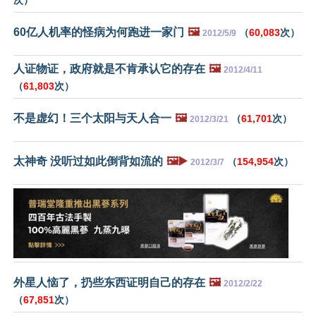
60亿人机率的怪病为何跑进一家门
🖼️
（
60,083
次）
2012/5/9
人证物证，政府就是不肯承认它的存在
🖼️
2012/4/11
（
61,803
次）
不是虚幻！三个太阳与天人合一
🖼️
（
61,701
次）
2012/3/21
太神奇 没听过如此倒背如流的
🖼️▶️
（
154,954
次）
2012/3/7
外星人恼了，扔些东西证明自己的存在
🖼️
2012/2/22
（
67,851
次）