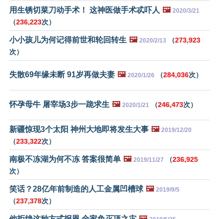
用生锈切菜刀动手术！ 这神医做手术忒吓人
🖼️
2020/3/21
（
236,223
次）
小小孩儿为何记得前世和轮回转生
🖼️
（
273,923
2020/2/13
次）
失散69年缘未断 91岁再做夫妻
🖼️
（
284,036
次）
2020/1/26
怀孕母牛 屠宰场3步一跪求生
🖼️
（
246,473
次）
2020/1/21
新疆惊现3个太阳 神州大地即将发生大事
🖼️
2019/12/20
（
233,322
次）
南极不冻湖为何不冻 答案很简单
🖼️
（
236,925
2019/11/27
次）
笑话？28亿年前制造的人工金属凹槽球
🖼️
2019/9/5
（
237,378
次）
他拒绝这种方式报恩 全家免灭顶之灾
🖼️