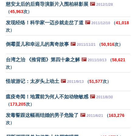
慈安太后的后裔导演新片入围柏林影展
🖼️
2012/1/28
（
45,963
次）
发现经络！科学家一迈步就走岔了道
🖼️
（
41,018
2011/12/10
次）
倒霉蛋儿和幸运儿的离奇故事
🖼️
（
50,916
次）
2011/11/21
台湾之治 《推背图》第四十象之解
🖼️
（
58,621
2011/10/13
次）
怪坡游记：太岁头上动土
🖼️
（
51,577
次）
2011/9/13
瘟疫奇闻！地震前为何人不如动物敏感
🖼️
2011/8/30
（
173,205
次）
发毒誓跟这幅画结婚的男子危险了
🖼️
（
163,276
2011/6/21
次）