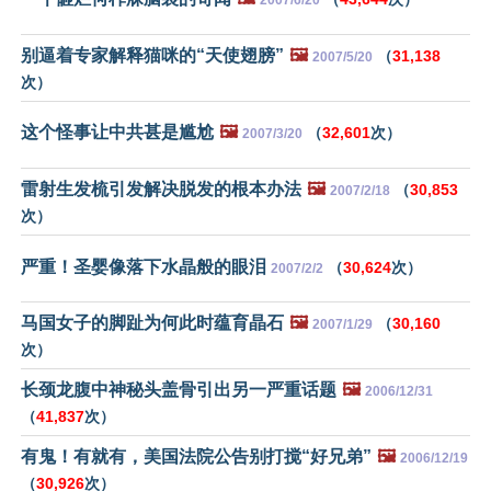
2007/6/20
别逼着专家解释猫咪的“天使翅膀”
🖼️
（
31,138
2007/5/20
次）
这个怪事让中共甚是尴尬
🖼️
（
32,601
次）
2007/3/20
雷射生发梳引发解决脱发的根本办法
🖼️
（
30,853
2007/2/18
次）
严重！圣婴像落下水晶般的眼泪
（
30,624
次）
2007/2/2
马国女子的脚趾为何此时蕴育晶石
🖼️
（
30,160
2007/1/29
次）
长颈龙腹中神秘头盖骨引出另一严重话题
🖼️
2006/12/31
（
41,837
次）
有鬼！有就有，美国法院公告别打搅“好兄弟”
🖼️
2006/12/19
（
30,926
次）