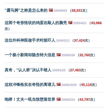
“露马脚”之称是怎么来的
🖼️
（
28,031
次）
2009/9/20
这两个奇形怪状的鸡蛋在敲人的脑壳
🖼️
（
43,066
2009/4/21
次）
这位外科神医做手术时挺吓人
（
37,424
次）
2009/3/13
一个极小新闻却隐含特大信息
🖼️
（
32,760
次）
2009/2/26
真奇，“认人桥”决认不错人
（
27,463
次）
2008/12/5
这枝冲锋枪实在奇怪的离谱儿
🖼️
（
45,118
次）
2008/10/29
咆哮！丈夫一吼当惊堕落世界
🖼️
（
43,797
次）
2008/2/24