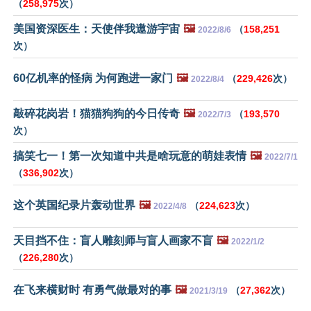
（
258,975
次）
美国资深医生：天使伴我遨游宇宙
🖼️
（
158,251
2022/8/6
次）
60亿机率的怪病 为何跑进一家门
🖼️
（
229,426
次）
2022/8/4
敲碎花岗岩！猫猫狗狗的今日传奇
🖼️
（
193,570
2022/7/3
次）
搞笑七一！第一次知道中共是啥玩意的萌娃表情
🖼️
2022/7/1
（
336,902
次）
这个英国纪录片轰动世界
🖼️
（
224,623
次）
2022/4/8
天目挡不住：盲人雕刻师与盲人画家不盲
🖼️
2022/1/2
（
226,280
次）
在飞来横财时 有勇气做最对的事
🖼️
（
27,362
次）
2021/3/19