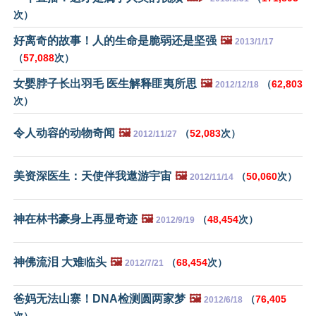
次）
好离奇的故事！人的生命是脆弱还是坚强
🖼️
2013/1/17
（
57,088
次）
女婴脖子长出羽毛 医生解释匪夷所思
🖼️
（
62,803
2012/12/18
次）
令人动容的动物奇闻
🖼️
（
52,083
次）
2012/11/27
美资深医生：天使伴我遨游宇宙
🖼️
（
50,060
次）
2012/11/14
神在林书豪身上再显奇迹
🖼️
（
48,454
次）
2012/9/19
神佛流泪 大难临头
🖼️
（
68,454
次）
2012/7/21
爸妈无法山寨！DNA检测圆两家梦
🖼️
（
76,405
2012/6/18
次）