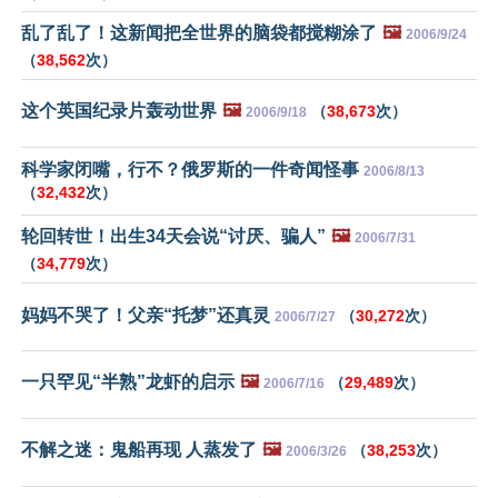
乱了乱了！这新闻把全世界的脑袋都搅糊涂了
🖼️
2006/9/24
（
38,562
次）
这个英国纪录片轰动世界
🖼️
（
38,673
次）
2006/9/18
科学家闭嘴，行不？俄罗斯的一件奇闻怪事
2006/8/13
（
32,432
次）
轮回转世！出生34天会说“讨厌、骗人”
🖼️
2006/7/31
（
34,779
次）
妈妈不哭了！父亲“托梦”还真灵
（
30,272
次）
2006/7/27
一只罕见“半熟”龙虾的启示
🖼️
（
29,489
次）
2006/7/16
不解之迷：鬼船再现 人蒸发了
🖼️
（
38,253
次）
2006/3/26