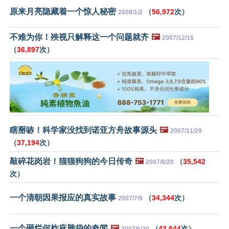
原来月亮隐藏着一个惊人秘密
（
56,972
次）
2008/1/2
不难为你！殃视只解释这一个问题就齐
🖼️
2007/12/16
（
36,897
次）
瞎掰哧！科学家没找到诺亚方舟故事源头
🖼️
2007/11/29
（
37,194
次）
敲碎花岗岩！猫猫狗狗的今日传奇
🖼️
（
35,542
2007/8/20
次）
一个清朝因果报应的真实故事
（
34,344
次）
2007/7/9
一个砸烂何柞庥脑袋的奇闻
🖼️
（
43,644
次）