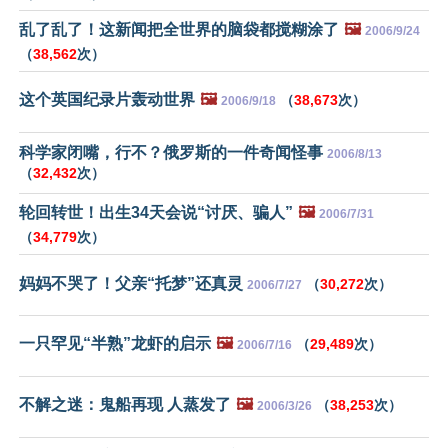
乱了乱了！这新闻把全世界的脑袋都搅糊涂了
🖼️
2006/9/24
（
38,562
次）
这个英国纪录片轰动世界
🖼️
（
38,673
次）
2006/9/18
科学家闭嘴，行不？俄罗斯的一件奇闻怪事
2006/8/13
（
32,432
次）
轮回转世！出生34天会说“讨厌、骗人”
🖼️
2006/7/31
（
34,779
次）
妈妈不哭了！父亲“托梦”还真灵
（
30,272
次）
2006/7/27
一只罕见“半熟”龙虾的启示
🖼️
（
29,489
次）
2006/7/16
不解之迷：鬼船再现 人蒸发了
🖼️
（
38,253
次）
2006/3/26