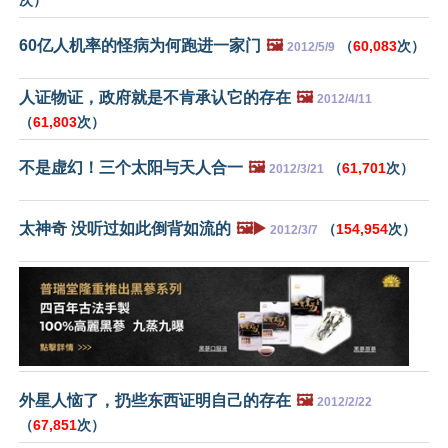
60亿人机率的怪病为何跑进一家门
🖼️
（
60,083
次）
2012/5/9
人证物证，政府就是不肯承认它的存在
🖼️
2012/4/11
（
61,803
次）
不是虚幻！三个太阳与天人合一
🖼️
（
61,701
次）
2012/3/21
太神奇 没听过如此倒背如流的
🖼️▶️
（
154,954
次）
2012/3/7
外星人恼了，扔些东西证明自己的存在
🖼️
2012/2/22
（
67,851
次）