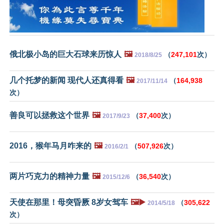
俄北极小岛的巨大石球来历惊人
🖼️
（
247,101
次）
2018/8/25
几个托梦的新闻 现代人还真得看
🖼️
（
164,938
2017/11/14
次）
善良可以拯救这个世界
🖼️
（
37,400
次）
2017/9/23
2016，猴年马月咋来的
🖼️
（
507,926
次）
2016/2/1
两片巧克力的精神力量
🖼️
（
36,540
次）
2015/12/6
天使在那里！母突昏厥 8岁女驾车
🖼️▶️
（
305,622
2014/5/18
次）