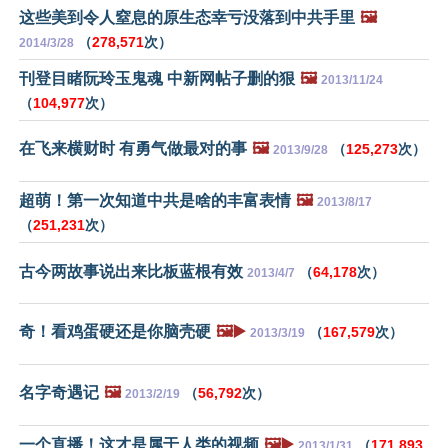
这些美到令人窒息的原生态幸亏没落到中共手里
🖼️
（
278,571
次）
2014/3/28
刊登目睹阮玲玉鬼魂 中新网帖子删的狠
🖼️
2013/11/24
（
104,977
次）
在飞来横财时 有勇气做最对的事
🖼️
（
125,273
次）
2013/9/28
超萌！第一次知道中共是啥的丰富表情
🖼️
2013/8/17
（
251,231
次）
古今两故事说出来比板蓝根有效
（
64,178
次）
2013/4/7
奇！看鸡蛋硬还是你脑壳硬
🖼️▶️
（
167,579
次）
2013/3/19
名字奇遇记
🖼️
（
56,792
次）
2013/2/19
一个直播！这才是属于人类的视频
🖼️▶️
（
171,893
2013/1/31