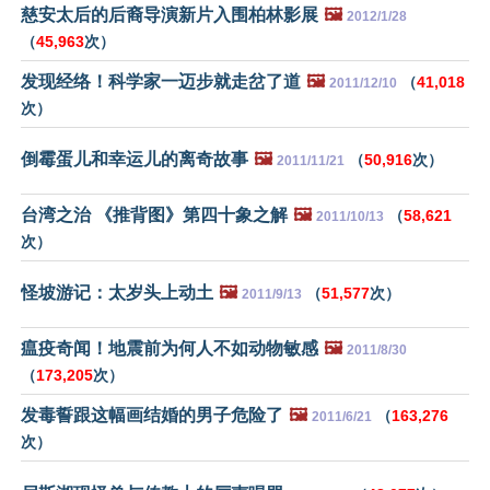
慈安太后的后裔导演新片入围柏林影展
🖼️
2012/1/28
（
45,963
次）
发现经络！科学家一迈步就走岔了道
🖼️
（
41,018
2011/12/10
次）
倒霉蛋儿和幸运儿的离奇故事
🖼️
（
50,916
次）
2011/11/21
台湾之治 《推背图》第四十象之解
🖼️
（
58,621
2011/10/13
次）
怪坡游记：太岁头上动土
🖼️
（
51,577
次）
2011/9/13
瘟疫奇闻！地震前为何人不如动物敏感
🖼️
2011/8/30
（
173,205
次）
发毒誓跟这幅画结婚的男子危险了
🖼️
（
163,276
2011/6/21
次）