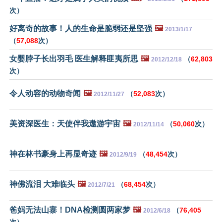
次）
好离奇的故事！人的生命是脆弱还是坚强
🖼️
2013/1/17
（
57,088
次）
女婴脖子长出羽毛 医生解释匪夷所思
🖼️
（
62,803
2012/12/18
次）
令人动容的动物奇闻
🖼️
（
52,083
次）
2012/11/27
美资深医生：天使伴我遨游宇宙
🖼️
（
50,060
次）
2012/11/14
神在林书豪身上再显奇迹
🖼️
（
48,454
次）
2012/9/19
神佛流泪 大难临头
🖼️
（
68,454
次）
2012/7/21
爸妈无法山寨！DNA检测圆两家梦
🖼️
（
76,405
2012/6/18
次）