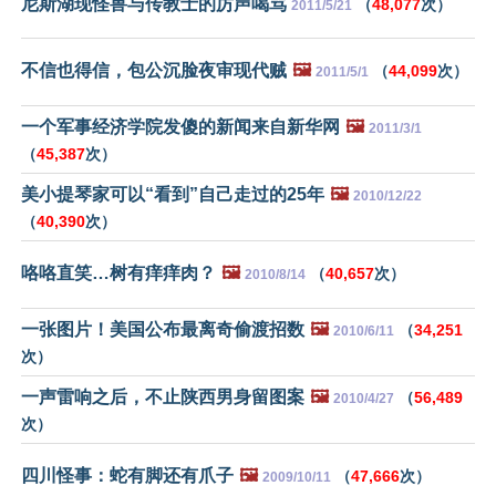
尼斯湖现怪兽与传教士的厉声喝骂
（
48,077
次）
2011/5/21
不信也得信，包公沉脸夜审现代贼
🖼️
（
44,099
次）
2011/5/1
一个军事经济学院发傻的新闻来自新华网
🖼️
2011/3/1
（
45,387
次）
美小提琴家可以“看到”自己走过的25年
🖼️
2010/12/22
（
40,390
次）
咯咯直笑…树有痒痒肉？
🖼️
（
40,657
次）
2010/8/14
一张图片！美国公布最离奇偷渡招数
🖼️
（
34,251
2010/6/11
次）
一声雷响之后，不止陕西男身留图案
🖼️
（
56,489
2010/4/27
次）
四川怪事：蛇有脚还有爪子
🖼️
（
47,666
次）
2009/10/11