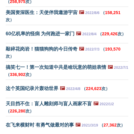
（
258,975
次）
美国资深医生：天使伴我遨游宇宙
🖼️
（
158,251
2022/8/6
次）
60亿机率的怪病 为何跑进一家门
🖼️
（
229,426
次）
2022/8/4
敲碎花岗岩！猫猫狗狗的今日传奇
🖼️
（
193,570
2022/7/3
次）
搞笑七一！第一次知道中共是啥玩意的萌娃表情
🖼️
2022/7/1
（
336,902
次）
这个英国纪录片轰动世界
🖼️
（
224,623
次）
2022/4/8
天目挡不住：盲人雕刻师与盲人画家不盲
🖼️
2022/1/2
（
226,280
次）
在飞来横财时 有勇气做最对的事
🖼️
（
27,362
次）
2021/3/19