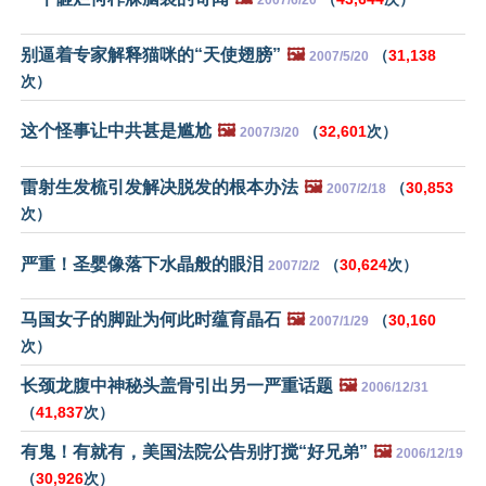
2007/6/20
别逼着专家解释猫咪的“天使翅膀”
🖼️
（
31,138
2007/5/20
次）
这个怪事让中共甚是尴尬
🖼️
（
32,601
次）
2007/3/20
雷射生发梳引发解决脱发的根本办法
🖼️
（
30,853
2007/2/18
次）
严重！圣婴像落下水晶般的眼泪
（
30,624
次）
2007/2/2
马国女子的脚趾为何此时蕴育晶石
🖼️
（
30,160
2007/1/29
次）
长颈龙腹中神秘头盖骨引出另一严重话题
🖼️
2006/12/31
（
41,837
次）
有鬼！有就有，美国法院公告别打搅“好兄弟”
🖼️
2006/12/19
（
30,926
次）