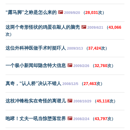
“露马脚”之称是怎么来的
🖼️
（
28,031
次）
2009/9/20
这两个奇形怪状的鸡蛋在敲人的脑壳
🖼️
（
43,066
2009/4/21
次）
这位外科神医做手术时挺吓人
（
37,424
次）
2009/3/13
一个极小新闻却隐含特大信息
🖼️
（
32,760
次）
2009/2/26
真奇，“认人桥”决认不错人
（
27,463
次）
2008/12/5
这枝冲锋枪实在奇怪的离谱儿
🖼️
（
45,118
次）
2008/10/29
咆哮！丈夫一吼当惊堕落世界
🖼️
（
43,797
次）
2008/2/24