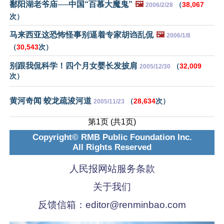
鄱阳湖老爷庙──中国“百慕大魔鬼”
🖼️
（
38,067
2006/2/28
次）
马来西亚这恐怖怪事别逼着专家胡诌乱侃
🖼️
2006/1/8
（
30,543
次）
别跟我侃科学！四个月女婴长发披肩
（
32,009
2005/12/30
次）
黄河奇闻 蛟龙疏浚河道
（
28,634
次）
2005/11/23
第1页 (共1页)
Copyright© RMB Public Foundation Inc.
All Rights Reserved
人民报网站服务条款
关于我们
反馈信箱：
editor@renminbao.com