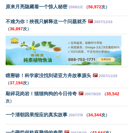
原来月亮隐藏着一个惊人秘密
（
56,972
次）
2008/1/2
不难为你！殃视只解释这一个问题就齐
🖼️
2007/12/16
（
36,897
次）
瞎掰哧！科学家没找到诺亚方舟故事源头
🖼️
2007/11/29
（
37,194
次）
敲碎花岗岩！猫猫狗狗的今日传奇
🖼️
（
35,542
2007/8/20
次）
一个清朝因果报应的真实故事
（
34,344
次）
2007/7/9
一个砸烂何柞庥脑袋的奇闻
🖼️
（
43,644
次）