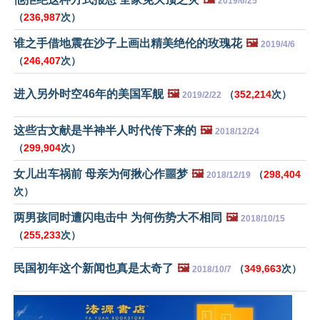
2019/6/25
（
236,987
次）
谁之手借地震在沙子上画出精美绝伦的玫瑰花
🖼️
2019/4/6
（
246,407
次）
进入另外时空46年的美国军舰
🖼️
（
352,214
次）
2019/2/22
这些古文献是半神半人时代传下来的
🖼️
2018/12/24
（
299,904
次）
女儿出车祸前 母亲为何揪心作噩梦
🖼️
（
298,404
2018/12/19
次）
两男孩同时遭闪电击中 为何伤势大不相同
🖼️
2018/10/15
（
255,233
次）
民国初年这个新闻也真是太奇了
🖼️
（
349,663
次）
2018/10/7