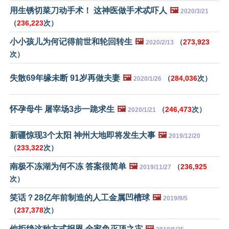
用生锈切菜刀动手术！ 这神医做手术忒吓人
🖼️
2020/3/21
（
236,223
次）
小小孩儿为何记得前世和轮回转生
🖼️
（
273,923
2020/2/13
次）
失散69年缘未断 91岁再做夫妻
🖼️
（
284,036
次）
2020/1/26
怀孕母牛 屠宰场3步一跪求生
🖼️
（
246,473
次）
2020/1/21
新疆惊现3个太阳 神州大地即将发生大事
🖼️
2019/12/20
（
233,322
次）
南极不冻湖为何不冻 答案很简单
🖼️
（
236,925
2019/11/27
次）
笑话？28亿年前制造的人工金属凹槽球
🖼️
2019/9/5
（
237,378
次）
他拒绝这种方式报恩 全家免灭顶之灾
🖼️