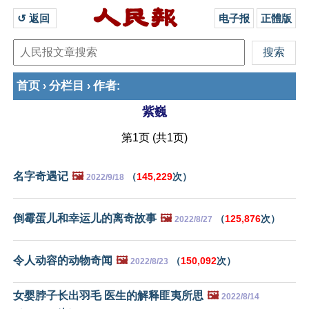
↺ 返回 
电子报
正體版
首页
分栏目
作者
›
›
:
紫巍
第1页 (共1页)
名字奇遇记
🖼️
（
145,229
次）
2022/9/18
倒霉蛋儿和幸运儿的离奇故事
🖼️
（
125,876
次）
2022/8/27
令人动容的动物奇闻
🖼️
（
150,092
次）
2022/8/23
女婴脖子长出羽毛 医生的解释匪夷所思
🖼️
2022/8/14