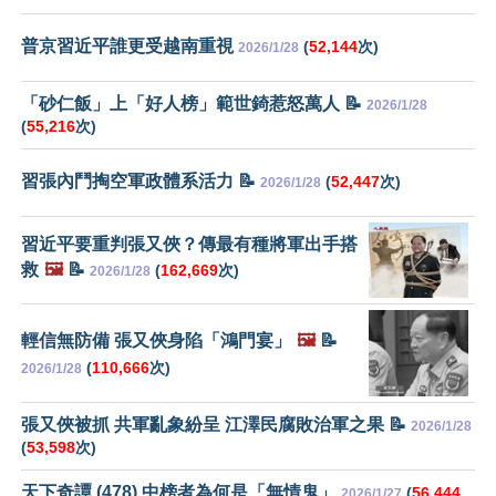
普京習近平誰更受越南重視
(
52,144
次)
2026/1/28
「砂仁飯」上「好人榜」範世錡惹怒萬人 📝
2026/1/28
(
55,216
次)
習張內鬥掏空軍政體系活力 📝
(
52,447
次)
2026/1/28
習近平要重判張又俠？傳最有種將軍出手搭
救
🖼️
📝
(
162,669
次)
2026/1/28
輕信無防備 張又俠身陷「鴻門宴」
🖼️
📝
(
110,666
次)
2026/1/28
張又俠被抓 共軍亂象紛呈 江澤民腐敗治軍之果 📝
2026/1/28
(
53,598
次)
天下奇譚 (478) 中榜者為何是「無情鬼」
(
56,444
2026/1/27