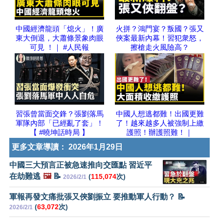
中國經濟龍頭「熄火」！廣
火拼？鴻門宴？叛國？張又
東大倒退，大蕭條景象肉眼
俠案最新內幕！習犯衆怒，
可見 ！｜ #人民報
擦槍走火風險高？
習張曾當面交鋒？張劉落馬
中國人想逃都難！出國更難
軍隊內部「已經亂了套」！
了！越來越多人被強制上繳
【 #曉坤話時局 】
護照！辦護照難！｜
更多文章導讀：
2026年1月29日
中國三大預言正被急速推向交匯點 習近平
在劫難逃
🖼️
📝
(
115,074
次)
2026/2/1
軍報再發文痛批張又俠劉振立 要推動軍人行動？ 📝
(
63,072
次)
2026/2/1