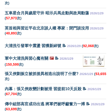
次)
五車星合月與歲星守井 昭示兵馬走動與政局動蕩
2026/1/29
(
57,973
次)
英首相與習近平在北京談人權 專家：閉門談沒用
2026/1/29
(
40,893
次)
大清洗引發軍中震盪 習獲新綽號 📝
(
92,068
次)
2026/1/29
軍中大清洗與習心魔有關
🖼️
📝
2026/1/29
(
150,599
次)
張又俠劉振立被抓後異相迭出說明了什麼?
(
53,655
2026/1/29
次)
內幕：張又俠政變計劃被泄 習提前10天反殺 📝
2026/1/29
(
67,704
次)
傳中組部高官成功出逃 將軍們被呼籲奮力一搏 📝
2026/1/29
(
63,699
次)