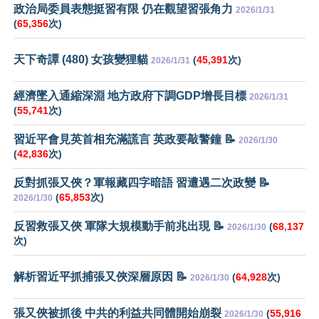
政治局委員表態挺習有限 仍在觀望習張角力
2026/1/31
(
65,356
次)
天下奇譚 (480) 女孩變狸貓
(
45,391
次)
2026/1/31
經濟墜入通縮深淵 地方政府下調GDP增長目標
2026/1/31
(
55,741
次)
習近平會見英首相充滿謊言 英政要敲警鐘 📝
2026/1/30
(
42,836
次)
反對抓張又俠？軍報藏四字暗語 習遭遇二次政變 📝
(
65,853
次)
2026/1/30
反習救張又俠 軍隊大規模動手前兆出現 📝
(
68,137
2026/1/30
次)
解析習近平抓捕張又俠深層原因 📝
(
64,928
次)
2026/1/30
張又俠被抓後 中共的利益共同體開始崩裂
(
55,916
2026/1/30