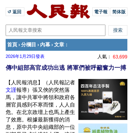
↺ 返回 
電子報
简体版
首頁
分欄目
內幕
文章
›
›
›
：
2026年1月29日
發表
人氣：
63,699
傳中組部高官成功出逃 將軍們被呼籲奮力一搏
【人民報消息】（人民報記者
文謹
報導）張又俠的突然落
馬，讓中共軍中將領和政府各
層官員感到不寒而慄，人人自
危。在北京政壇上也馬上產生
了效應。根據最新獲得的消
息，原中共中央組織部的一位