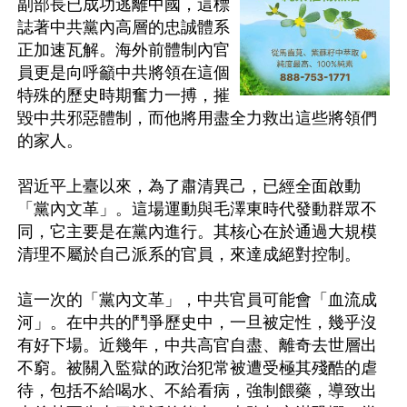
副部長已成功逃離中國，這標
誌著中共黨內高層的忠誠體系
正加速瓦解。海外前體制內官
員更是向呼籲中共將領在這個
特殊的歷史時期奮力一搏，摧
毀中共邪惡體制，而他將用盡全力救出這些將領們
的家人。

習近平上臺以來，為了肅清異己，已經全面啟動
「黨內文革」。這場運動與毛澤東時代發動群眾不
同，它主要是在黨內進行。其核心在於通過大規模
清理不屬於自己派系的官員，來達成絕對控制。

這一次的「黨內文革」，中共官員可能會「血流成
河」。在中共的鬥爭歷史中，一旦被定性，幾乎沒
有好下場。近幾年，中共高官自盡、離奇去世層出
不窮。被關入監獄的政治犯常被遭受極其殘酷的虐
待，包括不給喝水、不給看病，強制餵藥，導致出