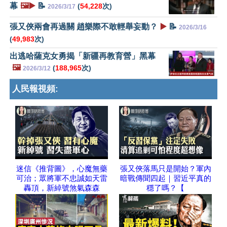
幕
🖼️▶️
📝
(
54,228
次)
2026/3/17
張又俠兩會再過關 趙樂際不敢輕舉妄動？
▶️
📝
2026/3/16
(
49,983
次)
出逃哈薩克女勇揭「新疆再教育營」黑幕
🖼️
(
188,965
次)
2026/3/12
人民報視頻:
迷信《推背圖》，心魔無藥
張又俠落馬只是開始？軍內
可治；眾將軍不忠誠如天雷
暗戰傳聞四起｜習近平真的
轟頂，新綽號煞氣森森
穩了嗎？【