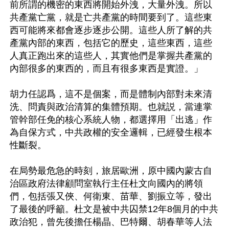
前所謂的機密的東西將開始外洩，大量外洩。所以
共產黨亡黨，就是亡共產黨的時間要到了。這些東
西可能將來都會逐步逐步公開。這些人所了解的共
產黨內部的東西，包括它的歷史，這些東西，這些
人真正跑出來的這些人，其實他們是掌握共產黨的
內部很多的東西的，而且有很多東西是實證。」

胡力任認爲，這不是個案，而是體制內部對未來清
洗、問責與政治清算的集體預期。也就説，當連掌
管幹部任免的核心系統人物，都選擇用「出逃」作
為自保方式，中共政權的安全邏輯，已經發生根本
性斷裂。

在局勢最危急的時刻，旅居歐洲，原中國內蒙古自
治區政府法律顧問室執行主任杜文向國內的將領
們，包括張又俠、何衛東、苗華、劉振立等，發出
了最後的呼籲。杜文是被中共囚禁12年8個月的中共
政治犯，曾先後擔任楊晶、巴特爾、胡春華等人法