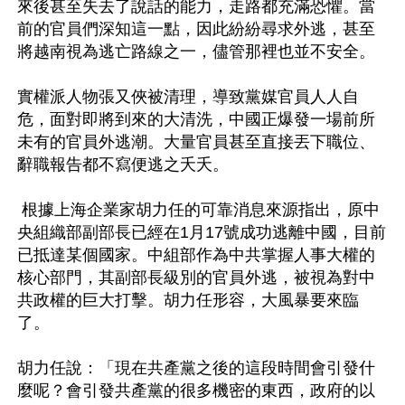
來後甚至失去了說話的能力，走路都充滿恐懼。當
前的官員們深知這一點，因此紛紛尋求外逃，甚至
將越南視為逃亡路線之一，儘管那裡也並不安全。

實權派人物張又俠被清理，導致黨媒官員人人自
危，面對即將到來的大清洗，中國正爆發一場前所
未有的官員外逃潮。大量官員甚至直接丟下職位、
辭職報告都不寫便逃之夭夭。

 根據上海企業家胡力任的可靠消息來源指出，原中
央組織部副部長已經在1月17號成功逃離中國，目前
已抵達某個國家。中組部作為中共掌握人事大權的
核心部門，其副部長級別的官員外逃，被視為對中
共政權的巨大打擊。胡力任形容，大風暴要來臨
了。

胡力任說：「現在共產黨之後的這段時間會引發什
麼呢？會引發共產黨的很多機密的東西，政府的以