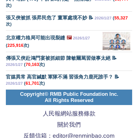
次)
張又俠被抓 張昇民危了 董軍處境不妙 📝
(
55,327
2026/1/27
次)
北京權力格局可能出現裂縫
🖼️
2026/1/27
(
225,916
次)
傳張又俠赴鴻門宴被抓細節 陳敏爾駡習做事太絕 📝
(
70,163
次)
2026/1/27
官媒異常 高官緘默 軍隊不滿 習張角力鹿死誰手？ 📝
(
61,701
次)
2026/1/27
Copyright© RMB Public Foundation Inc.
All Rights Reserved
人民報網站服務條款
關於我們
反饋信箱：
editor@renminbao.com