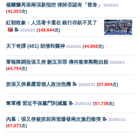
楊蘭蘭再添兩項新指控 律師否認有「替身」
2026/2/1
(
41,553
次)
紅朝敗象：人活著卡還在 銀行存款不見了
🖼️
📝
(
149,644
次)
2026/2/1
天下奇譚 (481) 胡僧和藥神
(
44,858
次)
2026/2/1
軍報降調批張又俠 刪五宗罪 傳何衞東剛剛自殺
2026/2/1
(
64,754
次)
抓張又俠暴露習個人政治危機 📝
(
57,894
次)
2026/1/31
奪軍權 習近平保黨鬥到滅黨 📝
(
57,738
次)
2026/1/31
內幕：張又俠被抓前與習爆發兩次激烈衝突 📝
2026/1/31
(
67,073
次)