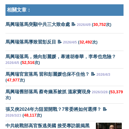
相關文章：
馬興瑞落馬突顯中共三大致命處 📝
(
30,752
次)
2026/4/9
馬興瑞落馬導致習彭反目 📝
(
32,492
次)
2026/4/5
馬興瑞落馬，燒向彭麗媛，牽連胡春華，李希也危險？
(
52,516
次)
2026/4/5
馬興瑞官宣落馬 習和彭麗媛也保不住他？ 📝
2026/4/3
(
47,977
次)
馬興瑞舊部落馬 蔡奇嫡系被抓 溫家寶現身
(
53,379
2026/3/28
次)
張又俠2024年力阻習開戰？7常委將如何選擇？ 📝
(
48,117
次)
2026/3/23
中共統戰部高官叛逃美國 接受專訪親揭黑