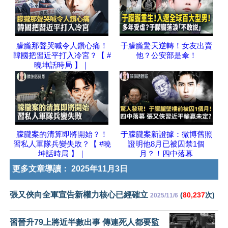
朦朧那聲哭喊令人鑽心痛！
于朦朧驚天逆轉！女友出賣
韓國把習近平打入冷宮？【 #
他？公安部是傘！
曉坤話時局 】｜
朦朧案的清算即將開始？！
于朦朧案新證據：微博舊照
習私人軍隊兵變失敗？【 #曉
證明他8月已被囚禁1個
坤話時局 】｜
月？！四中落幕
更多文章導讀：
2025年11月3日
張又俠向全軍宣告新權力核心已經確立
(
80,237
次)
2025/11/6
習晉升79上將近半數出事 傳連死人都要監