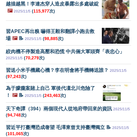
越描越黑！李連杰穿人造皮暴露出多處破綻
🖼️
(
115,977
次)
2025/11/5
習APEC再出糗 嚇得王毅和翻譯小跑去救
場
🖼️
📝
(
98,885
次)
2025/11/5
絞肉機不停製造高壓和恐慌 中共倆大軍頭齊「表忠心」
(
70,279
次)
2025/11/5
習送小米手機藏心機？李在明會將手機轉送誰？
2025/11/5
(
97,243
次)
為于朦朧案賭上自己 軍後代凜北川危險了
！
🖼️
📝
(
243,463
次)
2025/11/5
天下奇譚（394）兩個現代人從地府帶回來的資訊
2025/11/5
(
94,748
次)
習近平打臺灣恐成奢望 毛澤東曾支持臺灣獨立 📝
2025/11/5
(
101,065
次)