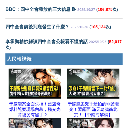
BBC：四中全會釋放的三大信息 📝
(
106,875
次)
2025/10/27
四中全會前後到底發生了什麼？
(
105,134
次)
2025/10/26
李承鵬精妙解讀四中全會公報看不懂的話
(
52,017
2025/10/26
次)
人民報視頻:
于朦朧案全面失控！焦邁奇
于朦朧案兇手最怕的罪證曝
爆料兇案現場內幕，極光光
光！習露面 滿天烏鴉衝北
背後另有黑手？｜
京！【中南海解碼】