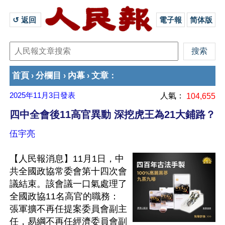
↺ 返回 
電子報
简体版
首頁
分欄目
內幕
文章
›
›
›
：
2025年11月3日
發表
人氣：
104,655
四中全會後11高官異動 深挖虎王為21大鋪路？
伍宇亮
【人民報消息】11月1日，中
共全國政協常委會第十四次會
議結束。該會議一口氣處理了
全國政協11名高官的職務：
張軍擴不再任提案委員會副主
任，易綱不再任經濟委員會副