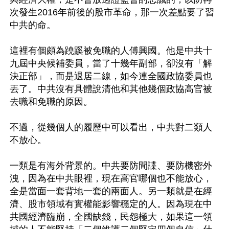
次發生2016年前後的股市革命，那一次差點要了習
中共的命。

這裡有個頗為蹺蹊被免職的人傅興國。他是中共十
九屆中央候補委員，當了十幾年副部，卻沒有「解
決正部」，而是退居二線，如今連全國政協委員也
丟了。中共沒有具體說清他和其他幾個政協高官被
去職和免職的原因。

不過，從幾個人的履歷中可以看出，中共對二類人
不放心。

一類是有海外背景的。中共要防間諜、要防機密外
洩，因為在中共眼裡，現在高官哪個也不能放心，
全是當面一套背地一套的兩面人。另一類就是在經
濟、股市領域有實權能影響穩定的人。因為現在中
共國經濟臨崩，全國缺錢，民怨極大，如果這一領