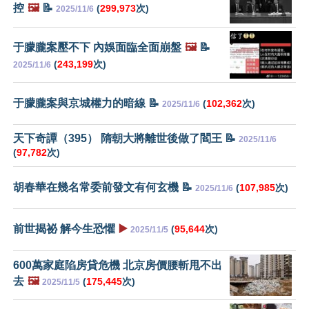
控
🖼️
📝
(
299,973
次)
2025/11/6
于朦朧案壓不下 內娛面臨全面崩盤
🖼️
📝
(
243,199
次)
2025/11/6
于朦朧案與京城權力的暗線 📝
(
102,362
次)
2025/11/6
天下奇譚（395） 隋朝大將離世後做了閻王 📝
2025/11/6
(
97,782
次)
胡春華在幾名常委前發文有何玄機 📝
(
107,985
次)
2025/11/6
前世揭祕 解今生恐懼
▶️
(
95,644
次)
2025/11/5
600萬家庭陷房貸危機 北京房價腰斬甩不出
去
🖼️
(
175,445
次)
2025/11/5