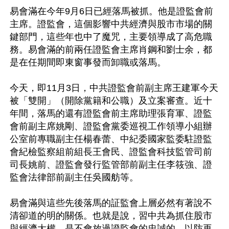
易會滿在今年9月6日已經落馬被抓。他是證監會前
主席。證監會，這個影響中共經濟與股市市場的關
鍵部門，這些年也中了魔咒，主要領導成了高危職
務。易會滿的前兩任證監會主席肖鋼和劉士余，都
是在任期間即東窗事發而卸職或落馬。

今天，即11月3日，中共證監會前副主席王建軍今天
被「雙開」（開除黨籍和公職）及立案審查。近十
年間，落馬的還有證監會前主席助理張育軍、證監
會前副主席姚剛、證監會黨委巡視工作領導小組辦
公室前專職副主任楊春蕾、中紀委國家監委駐證監
會紀檢監察組前組長王會民、證監會科技監管司前
司長姚前、證監會發行監管部前副主任李筱強、證
監會法律部前副主任吳國舫等。

易會滿與這些先後落馬的証監會上層必然有著說不
清卻道的明的關係。也就是說，習中共為抓住股市
與經濟大權，是不會放過證監會的忠誠的，以防再