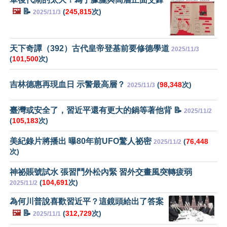
🖼️
📝
(
245,815
次)
2025/11/3
天下奇譚（392）古代皇帝登基前要修德學道
2025/11/3
(
101,500
次)
吉林德惠再現血日 示警最高層？
(
98,348
次)
2025/11/3
臺灣或安全了，習近平還有更大的鍋等著他背 📝
2025/11/2
(
105,183
次)
美紀錄片將播出 曝80年前UFO驚人祕密
(
76,448
2025/11/2
次)
神祕賬號試水 張習鬥外松內緊 習外交畫風突轉疲弱
(
104,691
次)
2025/11/2
為何川普說喜歡習近平？這鏡頭給出了答案
🖼️
📝
(
312,729
次)
2025/11/1