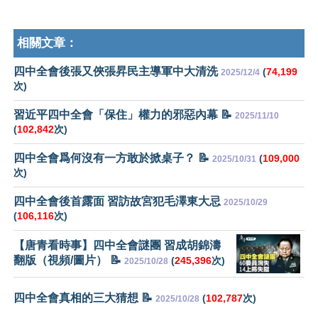
相關文章：
四中全會後張又俠張昇民主導軍中大清洗
(
74,199
2025/12/4
次)
習近平四中全會「保住」權力的邪惡內幕 📝
2025/11/10
(
102,842
次)
四中全會爲何沒有一方敢於掀桌子？ 📝
(
109,000
2025/10/31
次)
四中全會後首露面 習訪故宮犯毛澤東大忌
2025/10/29
(
106,116
次)
【唐青看時事】四中全會謎團 習成胡錦濤
翻版（視頻/圖片） 📝
(
245,396
次)
2025/10/28
四中全會真相的三大猜想 📝
(
102,787
次)
2025/10/28