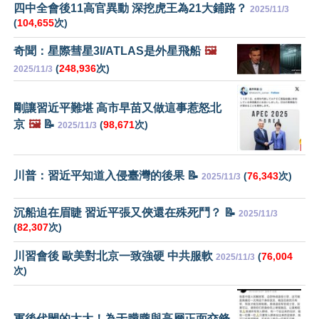
四中全會後11高官異動 深挖虎王為21大鋪路？
2025/11/3
(
104,655
次)
奇聞：星際彗星3I/ATLAS是外星飛船
🖼️
(
248,936
次)
2025/11/3
剛讓習近平難堪 高市早苗又做這事惹怒北
京
🖼️
📝
(
98,671
次)
2025/11/3
川普：習近平知道入侵臺灣的後果 📝
(
76,343
次)
2025/11/3
沉船迫在眉睫 習近平張又俠還在殊死鬥？ 📝
2025/11/3
(
82,307
次)
川習會後 歐美對北京一致強硬 中共服軟
(
76,004
2025/11/3
次)
軍後代閙的太大！為于朦朧與高層正面交鋒