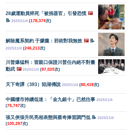
28歲運動員猝死「被捐器官」引發恐慌
🖼️
📝
(
178,374
次)
2025/11/4
解除魔系契約 于朦朧：邪術對我無效
🖼️
📝
(
246,213
次)
2025/11/4
川普爆猛料：習親口保證川普任內絕不對臺
動武
🖼️
(
97,025
次)
2025/11/4
天下奇譚（393）陷湖傳說
(
80,418
次)
2025/11/4
中國樓市持續低迷：「金九銀十」已然往事
2025/11/4
(
75,747
次)
張又俠張升民亮相表態與蔡奇捧習調門低 📝
2025/11/4
(
105,297
次)