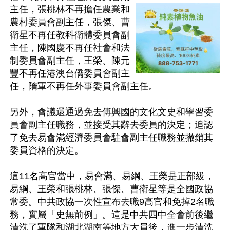
主任，張桃林不再擔任農業和
農村委員會副主任，張傑、曹
衛星不再任教科衛體委員會副
主任，陳國慶不再任社會和法
制委員會副主任，王榮、陳元
豐不再任港澳台僑委員會副主
任，隋軍不再任外事委員會副主任。

另外，會議還通過免去傅興國的文化文史和學習委
員會副主任職務，並接受其辭去委員的決定；追認
了免去易會滿經濟委員會駐會副主任職務並撤銷其
委員資格的決定。

這11名高官當中，易會滿、易綱、王榮是正部級，
易綱、王榮和張桃林、張傑、曹衛星等是全國政協
常委。中共政協一次性宣布去職9高官和免掉2名職
務，實屬「史無前例」。這是中共四中全會前後繼
清洗了軍隊和湖北湖南等地方大員後，進一步清洗