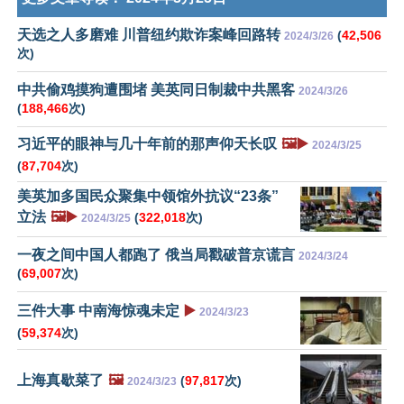
天选之人多磨难 川普纽约欺诈案峰回路转
(
42,506
2024/3/26
次)
中共偷鸡摸狗遭围堵 美英同日制裁中共黑客
2024/3/26
(
188,466
次)
习近平的眼神与几十年前的那声仰天长叹
🖼️▶️
2024/3/25
(
87,704
次)
美英加多国民众聚集中领馆外抗议“23条”
立法
🖼️▶️
(
322,018
次)
2024/3/25
一夜之间中国人都跑了 俄当局戳破普京谎言
2024/3/24
(
69,007
次)
三件大事 中南海惊魂未定
▶️
2024/3/23
(
59,374
次)
上海真歇菜了
🖼️
(
97,817
次)
2024/3/23