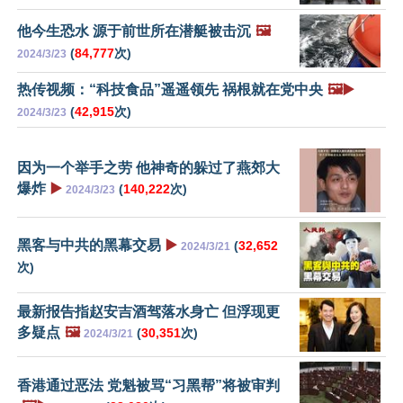
他今生恐水 源于前世所在潜艇被击沉
🖼️
(
84,777
次)
2024/3/23
热传视频：“科技食品”遥遥领先 祸根就在党中央
🖼️▶️
(
42,915
次)
2024/3/23
因为一个举手之劳 他神奇的躲过了燕郊大
爆炸
▶️
(
140,222
次)
2024/3/23
黑客与中共的黑幕交易
▶️
(
32,652
2024/3/21
次)
最新报告指赵安吉酒驾落水身亡 但浮现更
多疑点
🖼️
(
30,351
次)
2024/3/21
香港通过恶法 党魁被骂“习黑帮”将被审判