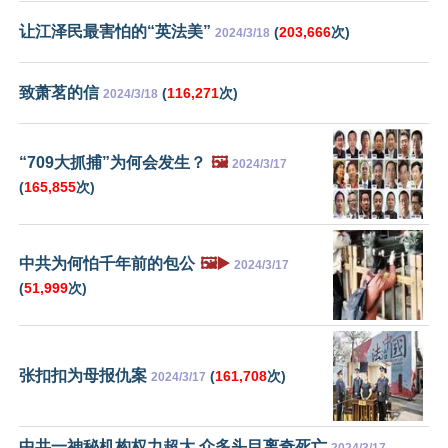
让江泽民最害怕的“英法美”
(
203,666
次)
2024/3/18
致萧茗的信
(
116,271
次)
2024/3/18
“709大抓捕”为何会发生？
🖼️
2024/3/17
(
165,855
次)
中共为何怕千年前的包公
🖼️▶️
2024/3/17
(
51,999
次)
张扣扣为母报仇案
(
161,708
次)
2024/3/17
中共一神秘机构权力超大 众多头目离奇死亡