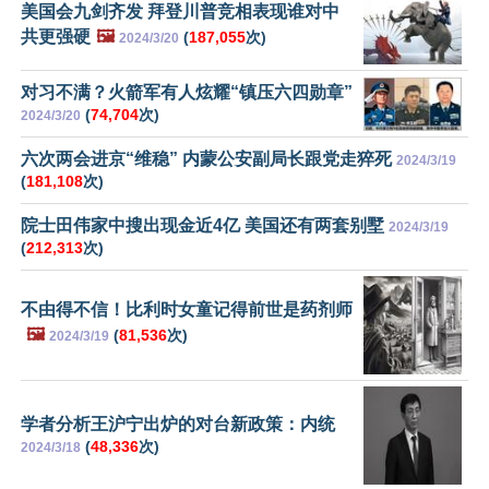
美国会九剑齐发 拜登川普竞相表现谁对中
共更强硬
🖼️
(
187,055
次)
2024/3/20
对习不满？火箭军有人炫耀“镇压六四勋章”
(
74,704
次)
2024/3/20
六次两会进京“维稳” 内蒙公安副局长跟党走猝死
2024/3/19
(
181,108
次)
院士田伟家中搜出现金近4亿 美国还有两套别墅
2024/3/19
(
212,313
次)
不由得不信！比利时女童记得前世是药剂师
🖼️
(
81,536
次)
2024/3/19
学者分析王沪宁出炉的对台新政策：内统
(
48,336
次)
2024/3/18