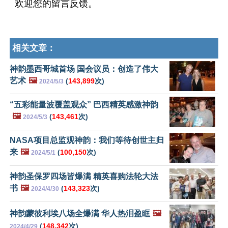
欢迎您的留言反馈。
相关文章：
神韵墨西哥城首场 国会议员：创造了伟大
艺术
🖼️
(
143,899
次)
2024/5/3
“五彩能量波覆盖观众” 巴西精英感激神韵
🖼️
(
143,461
次)
2024/5/3
NASA项目总监观神韵：我们等待创世主归
来
🖼️
(
100,150
次)
2024/5/1
神韵圣保罗四场皆爆满 精英喜购法轮大法
书
🖼️
(
143,323
次)
2024/4/30
神韵蒙彼利埃八场全爆满 华人热泪盈眶
🖼️
(
148,342
次)
2024/4/29