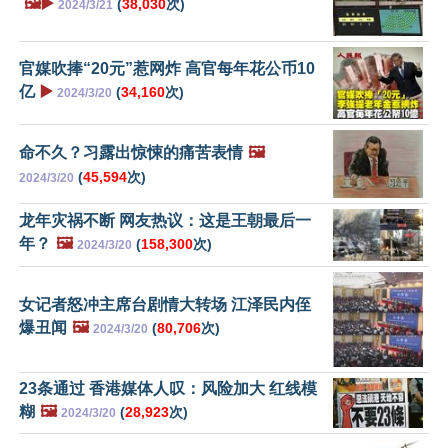
🖼️▶️
(
38,030
次)
2024/3/21
官媒吹捧“20元”惹网炸 高官每年花公币10
亿
▶️
(
34,160
次)
2024/3/20
命不久？习露出惊悚的痛苦表情
🖼️
(
45,594
次)
2024/3/20
龙年灾祸不断 网友热议：这是王朝最后一
年？
🖼️
(
158,300
次)
2024/3/20
女记者怒冲主席台剧情大转场 江泽民内侄
爆丑闻
🖼️
(
80,706
次)
2024/3/20
23条通过 香港媒体人叹：风险加大 红线模
糊
🖼️
(
28,923
次)
2024/3/20