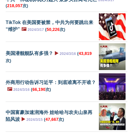
2024/3/17
(
218,057
次)
TikTok 在美国要被禁，中共为何要跳出来
“维护”
🖼️
(
50,226
次)
2024/3/17
美国潜舰舰队有多强？
▶️
(
43,819
2024/3/16
次)
外商用行动告诉习近平：到底谁离不开谁？
🖼️
(
66,190
次)
2024/3/16
中国富豪加速润海外 娃哈哈与农夫山泉再
陷风波
▶️
(
47,667
次)
2024/3/15