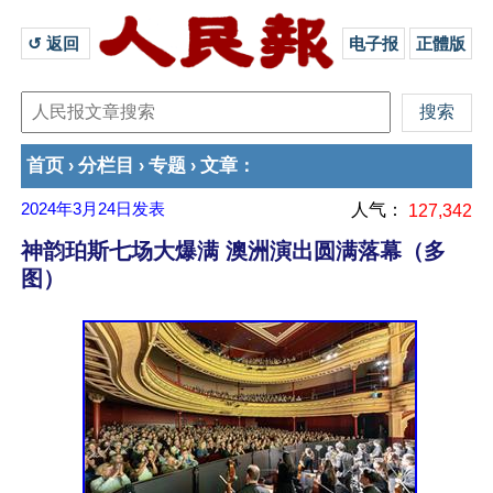
↺ 返回 
电子报
正體版
首页
分栏目
专题
文章
›
›
›
：
2024年3月24日
发表
人气：
127,342
神韵珀斯七场大爆满 澳洲演出圆满落幕（多
图）