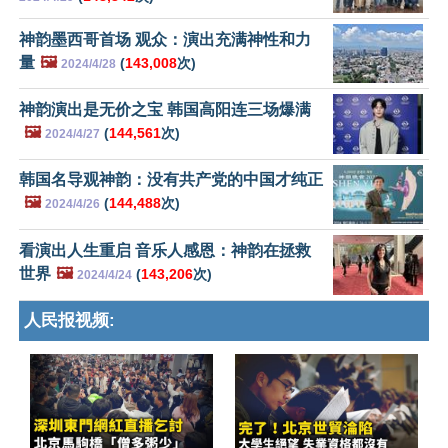
神韵墨西哥首场 观众：演出充满神性和力
量
🖼️
(
143,008
次)
2024/4/28
神韵演出是无价之宝 韩国高阳连三场爆满
🖼️
(
144,561
次)
2024/4/27
韩国名导观神韵：没有共产党的中国才纯正
🖼️
(
144,488
次)
2024/4/26
看演出人生重启 音乐人感恩：神韵在拯救
世界
🖼️
(
143,206
次)
2024/4/24
人民报视频: