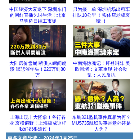
中国经济大衰退下 深圳东门
只为接一单 深圳机场出租车
的网红直播乞讨生活！北京
排队10公里 ！实体店老板哀
马驹桥日结工市场
嚎 ！
大陆房价雪崩 断供人瞬间崩
中南海惊魂记！拜登叫阵 美
溃 叹悲催年头！220万到80
欧围堵；文革重现 社会动
万
乱；人民反抗
上海出现十大怪象！各行各
东航321坠机事件真相为何？
业 哀横遍野！上海搞成这样
MU5735航班失事是意外还是
我们都很难过！｜
人为？
更多文章导读：
2024年3月25日