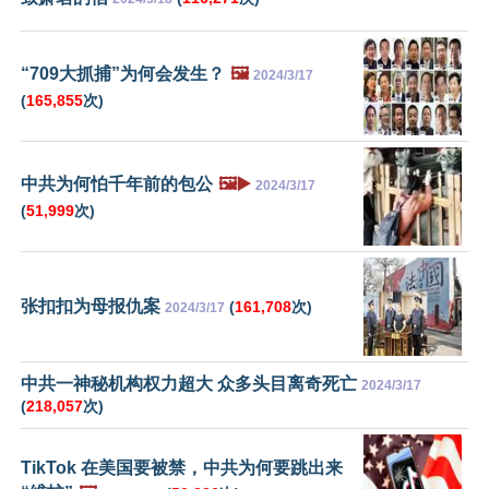
“709大抓捕”为何会发生？
🖼️
2024/3/17
(
165,855
次)
中共为何怕千年前的包公
🖼️▶️
2024/3/17
(
51,999
次)
张扣扣为母报仇案
(
161,708
次)
2024/3/17
中共一神秘机构权力超大 众多头目离奇死亡
2024/3/17
(
218,057
次)
TikTok 在美国要被禁，中共为何要跳出来