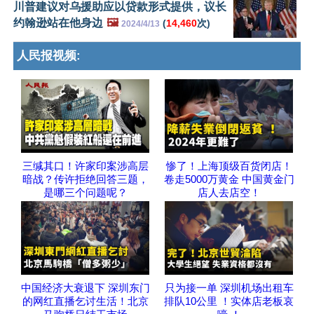
川普建议对乌援助应以贷款形式提供，议长
约翰逊站在他身边
🖼️
(
14,460
次)
2024/4/13
人民报视频:
三缄其口！许家印案涉高层
惨了！上海顶级百货闭店！
暗战？传许拒绝回答三题，
卷走5000万黄金 中国黄金门
是哪三个问题呢？
店人去店空！
中国经济大衰退下 深圳东门
只为接一单 深圳机场出租车
的网红直播乞讨生活！北京
排队10公里 ！实体店老板哀