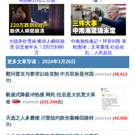
马驹桥日结工市场
嚎 ！
大陆房价雪崩 断供人瞬间崩
中南海惊魂记！拜登叫阵 美
溃 叹悲催年头！220万到80
欧围堵；文革重现 社会动
万
乱；人民反抗
更多文章导读：
2024年3月26日
慰问普京与要求以哈克制 中共双标是何因
(
38,612
2024/3/28
次)
断崖式降薪冲热搜 网民:往后是大饥荒大革
命
🖼️▶️
(
201,349
次)
2024/3/28
天选之人多磨难 川普纽约欺诈案峰回路转
(
42,506
2024/3/26
次)