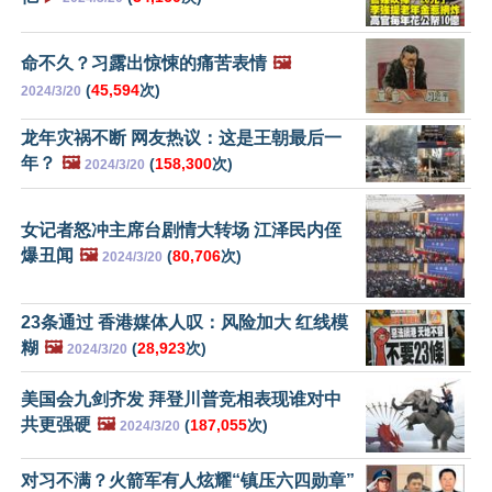
命不久？习露出惊悚的痛苦表情
🖼️
(
45,594
次)
2024/3/20
龙年灾祸不断 网友热议：这是王朝最后一
年？
🖼️
(
158,300
次)
2024/3/20
女记者怒冲主席台剧情大转场 江泽民内侄
爆丑闻
🖼️
(
80,706
次)
2024/3/20
23条通过 香港媒体人叹：风险加大 红线模
糊
🖼️
(
28,923
次)
2024/3/20
美国会九剑齐发 拜登川普竞相表现谁对中
共更强硬
🖼️
(
187,055
次)
2024/3/20
对习不满？火箭军有人炫耀“镇压六四勋章”