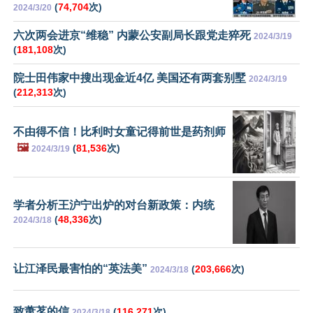
(
74,704
次)
2024/3/20
六次两会进京“维稳” 内蒙公安副局长跟党走猝死
2024/3/19
(
181,108
次)
院士田伟家中搜出现金近4亿 美国还有两套别墅
2024/3/19
(
212,313
次)
不由得不信！比利时女童记得前世是药剂师
🖼️
(
81,536
次)
2024/3/19
学者分析王沪宁出炉的对台新政策：内统
(
48,336
次)
2024/3/18
让江泽民最害怕的“英法美”
(
203,666
次)
2024/3/18
致萧茗的信
(
116,271
次)
2024/3/18