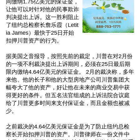
间缴纳1.75亿美元的保证金，
让他可以对针对他的民事欺诈
判决提出上诉。这一胜利阻止
了纽约总检察长詹乐霞（Letit
ia James）最快于25日开始
扣押川普资产的行为。

据美国之音报导，按照先前的裁定，川普在对2月份
的一项不利裁决提出上诉期间，必须在25日最后期
限内缴纳4.64亿美元的保证金。 2月的裁决称，多年
来他、他的长子和他的大型房地产公司川普集团大
幅夸大了他的资产，好让他在未来的商业交易中获
得更好的条件。但五名法官组成的上诉法院合议庭
给了川普更多时间来支付保证金，而且金额也被减
少。

之前裁决的4.64亿美元保证金是为了防止纽约总检
察长开始扣押川普的资产。川普律师在一份文件中