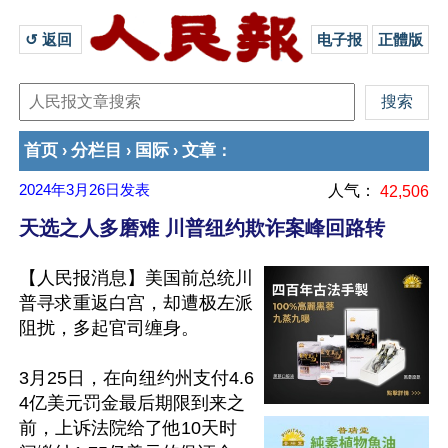
↺ 返回 
电子报
正體版
首页
分栏目
国际
文章
›
›
›
：
2024年3月26日
发表
人气：
42,506
天选之人多磨难 川普纽约欺诈案峰回路转
【人民报消息】美国前总统川
普寻求重返白宫，却遭极左派
阻扰，多起官司缠身。

3月25日，在向纽约州支付4.6
4亿美元罚金最后期限到来之
前，上诉法院给了他10天时