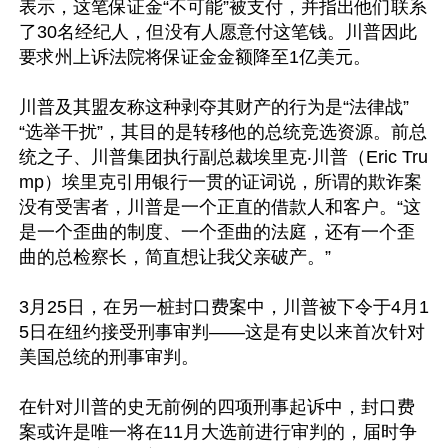
表示，这笔保证金“不可能”被支付，并指出他们联系
了30名经纪人，但没有人愿意付这笔钱。川普因此
要求州上诉法院将保证金金额降至1亿美元。

川普及其盟友称这种剥夺其财产的行为是“法律战”
“选举干扰”，其目的是转移他的总统竞选资源。前总
统之子、川普集团执行副总裁埃里克‧川普（Eric Tru
mp）埃里克引用银行一贯的证词说，所谓的欺诈案
没有受害者，川普是一个正直的借款人和客户。“这
是一个歪曲的制度、一个歪曲的法庭，还有一个歪
曲的总检察长，简直想让我父亲破产。”

3月25日，在另一桩封口费案中，川普被下令于4月1
5日在纽约接受刑事审判——这是有史以来首次针对
美国总统的刑事审判。

在针对川普的史无前例的四项刑事起诉中，封口费
案或许是唯一将在11月大选前进行审判的，届时争