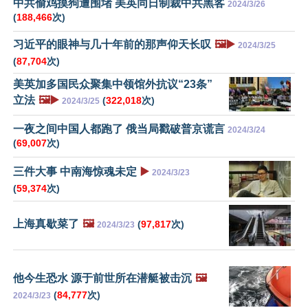
中共偷鸡摸狗遭围堵 美英同日制裁中共黑客
2024/3/26
(
188,466
次)
习近平的眼神与几十年前的那声仰天长叹
🖼️▶️
2024/3/25
(
87,704
次)
美英加多国民众聚集中领馆外抗议“23条”
立法
🖼️▶️
(
322,018
次)
2024/3/25
一夜之间中国人都跑了 俄当局戳破普京谎言
2024/3/24
(
69,007
次)
三件大事 中南海惊魂未定
▶️
2024/3/23
(
59,374
次)
上海真歇菜了
🖼️
(
97,817
次)
2024/3/23
他今生恐水 源于前世所在潜艇被击沉
🖼️
(
84,777
次)
2024/3/23