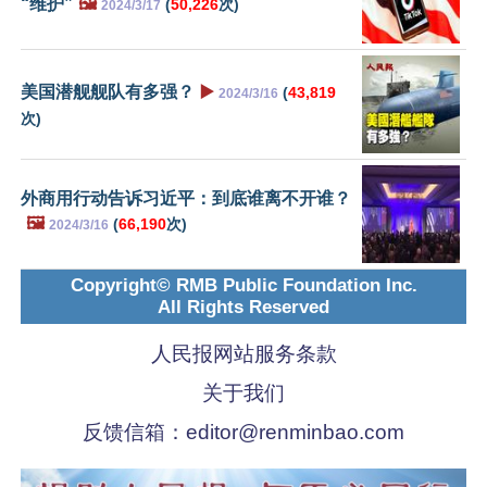
“维护”
🖼️
(
50,226
次)
2024/3/17
美国潜舰舰队有多强？
▶️
(
43,819
2024/3/16
次)
外商用行动告诉习近平：到底谁离不开谁？
🖼️
(
66,190
次)
2024/3/16
Copyright© RMB Public Foundation Inc.
All Rights Reserved
人民报网站服务条款
关于我们
反馈信箱：
editor@renminbao.com