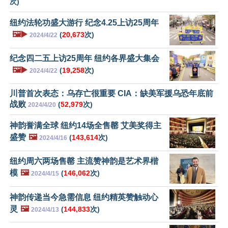
次)
纽约法轮功盛大游行 纪念4.25上访25周年
🖼️▶️
(
20,673
次)
2024/4/22
纪念四二五上访25周年 纽约各界盛大集会
🖼️▶️
(
19,258
次)
2024/4/22
川普首次表态：乌存亡很重要 CIA：缺美军援乌恐年底前
战败
(
52,979
次)
2024/4/20
神韵誉满全球 纽约14场全售罄 艾美奖得主
盛赞
🖼️
(
143,614
次)
2024/4/16
纽约周六两场售罄 主流赞神韵是艺术界楷
模
🖼️
(
146,062
次)
2024/4/15
神韵传递当今急需信息 纽约精英赞触动心
灵
🖼️
(
144,833
次)
2024/4/13