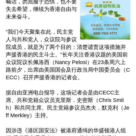
喊话，勿屈服于恐惧，也不要
失去希望，继续为香港自由与
未来奋斗。

“我们今天聚集在此，民主党
人与共和党人，众议院与参议
院成员，就是为了两个目的：清楚谴责这项措施并
声援香港的民主斗士。”长年关注香港议题的美国前
众议院议长佩洛西（Nancy Pelosi）在23条周六上
路前夕，出席由美国国会及行政当局中国委员会（C
ECC）召开声援香港的记者会。

据自由亚洲电台报导，这场记者会是由CECC主
席、共和党籍众议员克里斯．史密斯（Chris Smit
h）和共同主席、民主党籍参议员杰夫．默克利（Je
ff Merkley）主持。

因涉违《港区国安法》被港府通缉的华盛顿港人组