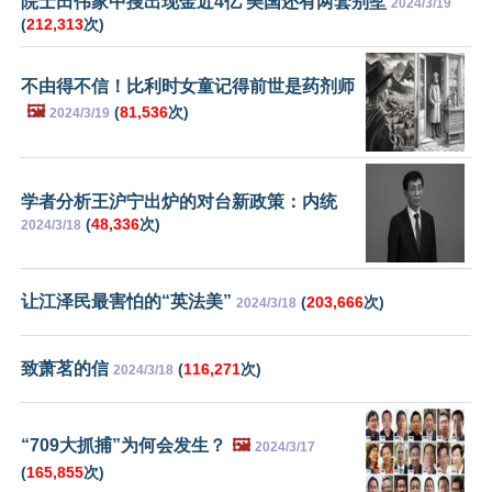
院士田伟家中搜出现金近4亿 美国还有两套别墅
2024/3/19
(
212,313
次)
不由得不信！比利时女童记得前世是药剂师
🖼️
(
81,536
次)
2024/3/19
学者分析王沪宁出炉的对台新政策：内统
(
48,336
次)
2024/3/18
让江泽民最害怕的“英法美”
(
203,666
次)
2024/3/18
致萧茗的信
(
116,271
次)
2024/3/18
“709大抓捕”为何会发生？
🖼️
2024/3/17
(
165,855
次)