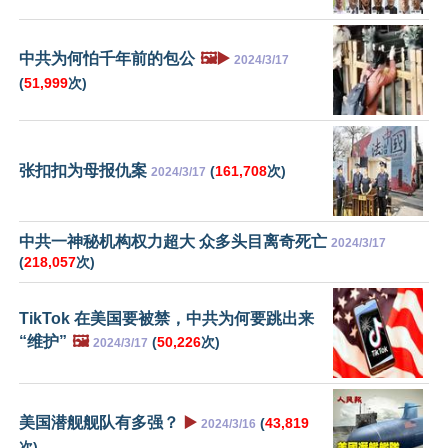
中共为何怕千年前的包公
🖼️▶️
2024/3/17
(
51,999
次)
张扣扣为母报仇案
(
161,708
次)
2024/3/17
中共一神秘机构权力超大 众多头目离奇死亡
2024/3/17
(
218,057
次)
TikTok 在美国要被禁，中共为何要跳出来
“维护”
🖼️
(
50,226
次)
2024/3/17
美国潜舰舰队有多强？
▶️
(
43,819
2024/3/16
次)