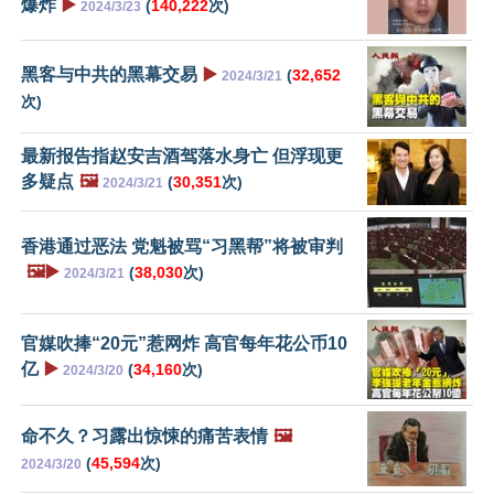
爆炸
▶️
(
140,222
次)
2024/3/23
黑客与中共的黑幕交易
▶️
(
32,652
2024/3/21
次)
最新报告指赵安吉酒驾落水身亡 但浮现更
多疑点
🖼️
(
30,351
次)
2024/3/21
香港通过恶法 党魁被骂“习黑帮”将被审判
🖼️▶️
(
38,030
次)
2024/3/21
官媒吹捧“20元”惹网炸 高官每年花公币10
亿
▶️
(
34,160
次)
2024/3/20
命不久？习露出惊悚的痛苦表情
🖼️
(
45,594
次)
2024/3/20