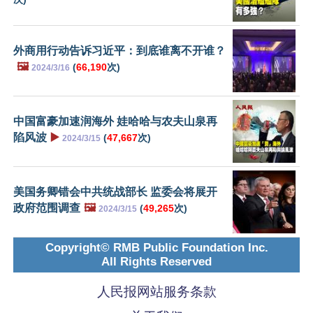
外商用行动告诉习近平：到底谁离不开谁？
🖼️
(
66,190
次)
2024/3/16
中国富豪加速润海外 娃哈哈与农夫山泉再
陷风波
▶️
(
47,667
次)
2024/3/15
美国务卿错会中共统战部长 监委会将展开
政府范围调查
🖼️
(
49,265
次)
2024/3/15
Copyright© RMB Public Foundation Inc.
All Rights Reserved
人民报网站服务条款