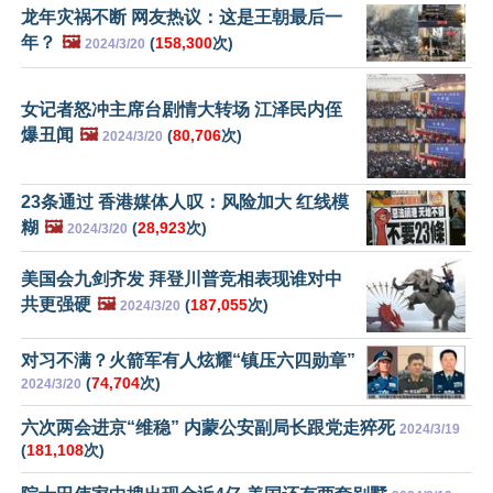
龙年灾祸不断 网友热议：这是王朝最后一
年？
🖼️
(
158,300
次)
2024/3/20
女记者怒冲主席台剧情大转场 江泽民内侄
爆丑闻
🖼️
(
80,706
次)
2024/3/20
23条通过 香港媒体人叹：风险加大 红线模
糊
🖼️
(
28,923
次)
2024/3/20
美国会九剑齐发 拜登川普竞相表现谁对中
共更强硬
🖼️
(
187,055
次)
2024/3/20
对习不满？火箭军有人炫耀“镇压六四勋章”
(
74,704
次)
2024/3/20
六次两会进京“维稳” 内蒙公安副局长跟党走猝死
2024/3/19
(
181,108
次)