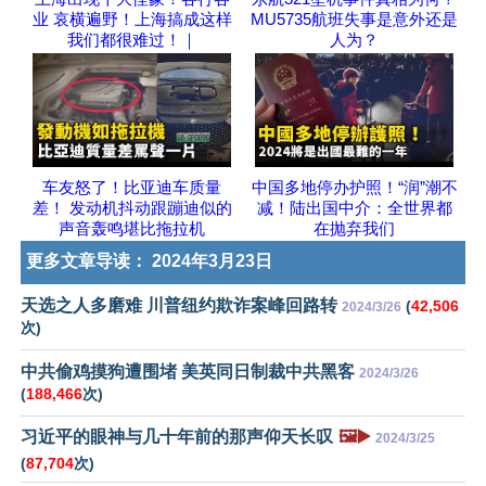
业 哀横遍野！上海搞成这样
MU5735航班失事是意外还是
我们都很难过！｜
人为？
车友怒了！比亚迪车质量
中国多地停办护照！“润”潮不
差！ 发动机抖动跟蹦迪似的
减！陆出国中介：全世界都
声音轰鸣堪比拖拉机
在抛弃我们
更多文章导读：
2024年3月23日
天选之人多磨难 川普纽约欺诈案峰回路转
(
42,506
2024/3/26
次)
中共偷鸡摸狗遭围堵 美英同日制裁中共黑客
2024/3/26
(
188,466
次)
习近平的眼神与几十年前的那声仰天长叹
🖼️▶️
2024/3/25
(
87,704
次)