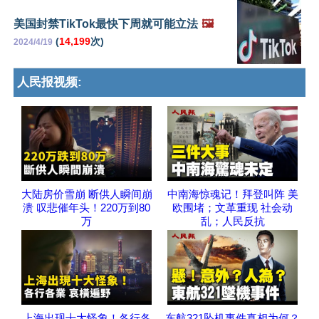
美国封禁TikTok最快下周就可能立法
🖼️
(
14,199
次)
2024/4/19
人民报视频:
大陆房价雪崩 断供人瞬间崩
中南海惊魂记！拜登叫阵 美
溃 叹悲催年头！220万到80
欧围堵；文革重现 社会动
万
乱；人民反抗
上海出现十大怪象！各行各
东航321坠机事件真相为何？