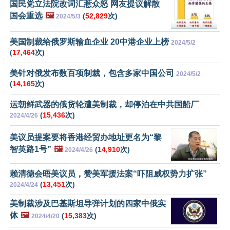
国民党立法院改词汇惹众怒 网友提议解散
国会重选
🖼️
(
52,829
次)
2024/5/3
美国制裁给俄罗斯输血企业 20中港企业上榜
2024/5/2
(
17,464
次)
美针对俄发布数百项制裁，包含多家中国公司
2024/5/2
(
14,165
次)
运朝鲜武器的俄货轮遭美制裁，却停泊在中共国船厂
(
15,436
次)
2024/4/26
美议员提案要将香港经贸办地址更名为“黎
智英路1号”
🖼️
(
14,910
次)
2024/4/26
赖清德会晤美议员，赞美军援法案“吓阻威权势力扩张”
(
13,451
次)
2024/4/24
美制裁涉及巴基斯坦导弹计划的四家中俄实
体
🖼️
(
15,383
次)
2024/4/20