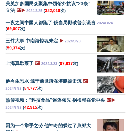
美英加多国民众聚集中领馆外抗议“23条”
立法
🖼️▶️
(
322,018
次)
2024/3/25
一夜之间中国人都跑了 俄当局戳破普京谎言
2024/3/24
(
69,007
次)
三件大事 中南海惊魂未定
▶️
2024/3/23
(
59,374
次)
上海真歇菜了
🖼️
(
97,817
次)
2024/3/23
他今生恐水 源于前世所在潜艇被击沉
🖼️
(
84,777
次)
2024/3/23
热传视频：“科技食品”遥遥领先 祸根就在党中央
🖼️▶️
(
42,915
次)
2024/3/23
因为一个举手之劳 他神奇的躲过了燕郊大