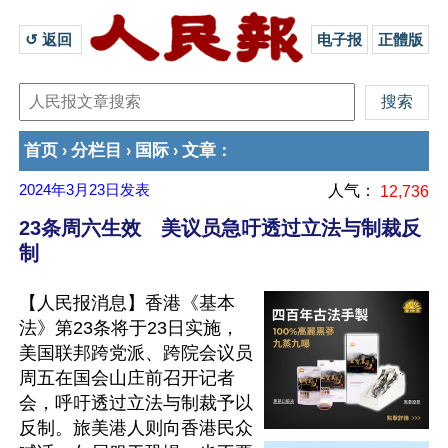
↺ 返回 
电子报
正體版
首页
分栏目
国际
文章
›
›
›
：
2024年3月23日
发表
人气：
12,736
23条周六生效 美议员急吁透过立法与制裁反
制
【人民报消息】香港《基本
法》第23条将于23日实施，
美国联邦跨党派、跨院会议员
周五在国会山庄前召开记者
会，呼吁透过立法与制裁予以
反制。旅美港人则向香港民众