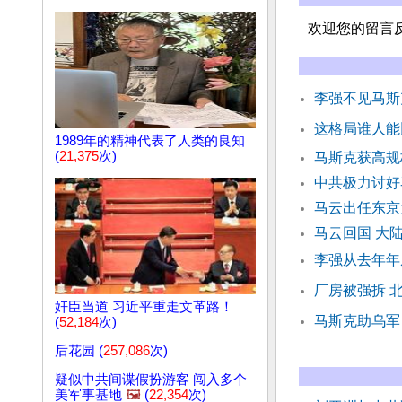
欢迎您的留言
李强不见马斯
这格局谁人能
1989年的精神代表了人类的良知
(
21,375
次)
马斯克获高规
中共极力讨好
马云出任东京
马云回国 大
李强从去年年
厂房被强拆 
奸臣当道 习近平重走文革路！
马斯克助乌军
(
52,184
次)
后花园 (
257,086
次)
疑似中共间谍假扮游客 闯入多个
美军事基地
🖼️
(
22,354
次)