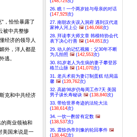
(
148,725
次)
26. 瞧！一个两岁娃与母亲的对话
(
147,929
次)
克”，恰恰暴露了
27. 南朝农夫误入洞府 遇到汉代道
家神人河上公
🖼️
(
146,068
次)
马云被中共整惨
28. 拜读李大师文章 韩模特协会代
懂经济的领导人
表下决心行善
🖼️
(
144,851
次)
媚外，洋人都是
29. 动人的记忆视频：父30年不断
为儿拍照
🖼️
(
142,553
次)
逃。

30. 81岁老人为生病的妻子攀登苏
格兰山脉
🖼️
(
141,070
次)
31. 老兵术前为妻订制蛋糕 结局温
馨
🖼️
(
139,762
次)
32. 高龄98岁仍每周工作7天 美国
男子谈长寿秘诀
🖼️
(
138,840
次)
斯克和中共经济
33. 带给世界奇迹的法轮大法
(
138,614
次)
34. 一饮一酌皆有定数
🖼️
(
138,537
次)
出的商业领袖和
35. 震惊伪帝刘豫的轮回事件
🖼️
对美国来说是一
(
138,442
次)