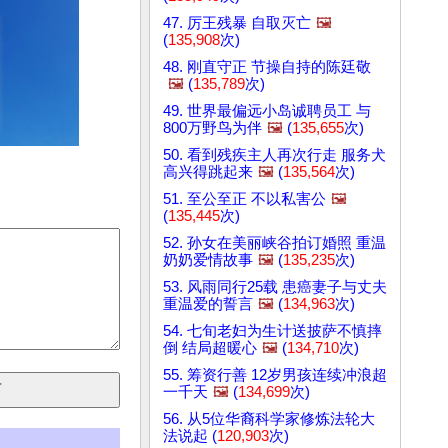
47. 厉王残暴 自取灭亡
🖼️
(
135,908
次)
48. 刚直守正 节操自持的陈廷敬
🖼️
(
135,789
次)
49. 世界最偏远小岛诚聘员工 与
800万野鸟为伴
🖼️
(
135,655
次)
50. 看到残疾主人再次行走 服务犬
高兴得跳起来
🖼️
(
135,564
次)
51. 至公至正 不以私害公
🖼️
(
135,445
次)
52. 孙女在美丽峡谷拍订婚照 重温
奶奶爱情故事
🖼️
(
135,235
次)
53. 风雨同行25载 患癌妻子与丈夫
重温爱的誓言
🖼️
(
134,963
次)
54. 七旬老妇为生计送披萨不慎摔
倒 结局超暖心
🖼️
(
134,710
次)
55. 筹资行善 12岁男孩连续冲浪超
一千天
🖼️
(
134,699
次)
56. 从5位华裔科学家修炼法轮大
法说起 (
120,903
次)