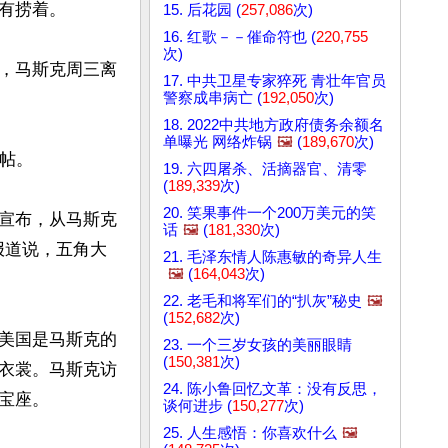
捞着。

15. 后花园 (
257,086
次)
16. 红歌－－催命符也 (
220,755
次)
导，马斯克周三离
17. 中共卫星专家猝死 青壮年官员
警察成串病亡 (
192,050
次)
18. 2022中共地方政府债务余额名
单曝光 网络炸锅
🖼️
(
189,670
次)
帖。

19. 六四屠杀、活摘器官、清零
(
189,339
次)
20. 笑果事件一个200万美元的笑
宣布，从马斯克
话
🖼️
(
181,330
次)
报道说，五角大
21. 毛泽东情人陈惠敏的奇异人生
🖼️
(
164,043
次)
22. 老毛和将军们的“扒灰”秘史
🖼️
(
152,682
次)
美国是马斯克的
23. 一个三岁女孩的美丽眼睛
(
150,381
次)
衣裳。马斯克访
24. 陈小鲁回忆文革：没有反思，
座。

谈何进步 (
150,277
次)
25. 人生感悟：你喜欢什么
🖼️