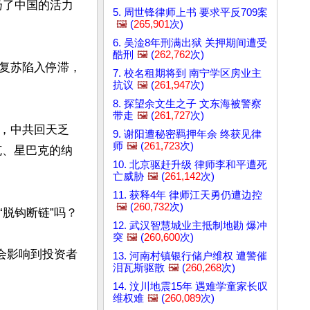
扬了中国的活力
5. 周世锋律师上书 要求平反709案
🖼️
(
265,901
次)
6. 吴淦8年刑满出狱 关押期间遭受
酷刑
🖼️
(
262,762
次)
复苏陷入停滞，
7. 校名租期将到 南宁学区房业主
抗议
🖼️
(
261,947
次)
8. 探望余文生之子 文东海被警察
带走
🖼️
(
261,727
次)
，中共回天乏
9. 谢阳遭秘密羁押年余 终获见律
师
🖼️
(
261,723
次)
克、星巴克的纳
10. 北京驱赶升级 律师李和平遭死
亡威胁
🖼️
(
261,142
次)
11. 获释4年 律师江天勇仍遭边控
🖼️
(
260,732
次)
钩断链”吗？

12. 武汉智慧城业主抵制地勘 爆冲
突
🖼️
(
260,600
次)
会影响到投资者
13. 河南村镇银行储户维权 遭警催
泪瓦斯驱散
🖼️
(
260,268
次)
14. 汶川地震15年 遇难学童家长叹
维权难
🖼️
(
260,089
次)