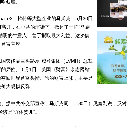
暗心理。

paceX、推特等大型企业的马斯克，5月30日
日离开，在中共的渲染下，掀起了一阵“马旋
是精明的生意人，善于攫取最大利益。这次借
首富宝座。

国奢侈品巨头路易·威登集团（LVMH）总裁
的席位。 6月1日，美国《财富》杂志网站
新夺回世界首富头衔。他的财富上涨，主要是
价大规模反弹。

。据中共外交部宣称，马斯克周二（30日）见秦刚说，反对
济是“连体婴儿”。
