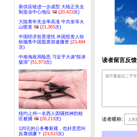
新供应链进一步成型 大陆正失去
制造业中心地位
🖼️
(
20,423
次)
大陆青年失业率高涨 中共坐等火
山喷发
🖼️
(
21,365
次)
中国经济前景堪忧 外国投资人纷
纷抛售中国股票加速撤资 (
23,484
次)
中南海政局险恶 习近平大谈“惊涛
读者留言反馈
骇浪” (
51,973
次)
纽约上州一名西人因骚扰神韵校
区被捕
🖼️
(
26,219
次)
读者暱称:
120元的公务餐新规，也好意思叫
反腐倡廉？ (
23,515
次)