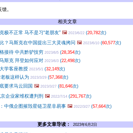
反馈。
相关文章
克极不正常 马不是习“老朋友”
🖼️
(
20,782
次)
2023/6/22
比？马斯克在中国提出三大灵魂拷问
🖼️
(
60,577
次)
2023/6/10
格接待 中共黔驴技穷
(
28,354
次)
2023/6/5
马斯克 拜登如何应对
(
22,498
次)
2023/6/3
大学客座教授
(
32,149
次)
2023/5/1
陆老板这样认为
(
57,368
次)
2023/3/29
底要求马云回国
🖼️
(
81,646
次)
2023/3/27
北京企业家维权遭判刑
🖼️
(
291,767
次)
2022/7/14
：中俄企图摧毁星链卫星非易事
🖼️
(
57,664
次)
2022/3/27
更多文章导读：
2023年6月2日