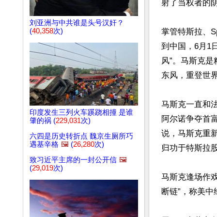
射了当权者的阴
刘亚洲与中共谁是头号汉奸？
(
40,358
次)
掌管特斯拉、S
到中国，6月1
风”。马斯克
东风，重登世界
马斯克一直和法
印度发生三列火车蹊跷相撞 是谁
阿尔诺争夺首富
肇的祸 (
229,031
次)
说，马斯克重
六四是历史转折点 魏京生厕所巧
遇基辛格
🖼️
(
26,280
次)
归功于特斯拉股
致习近平主席的一封公开信
🖼️
(
29,019
次)
马斯克逢场作戏
断链”，称美中经