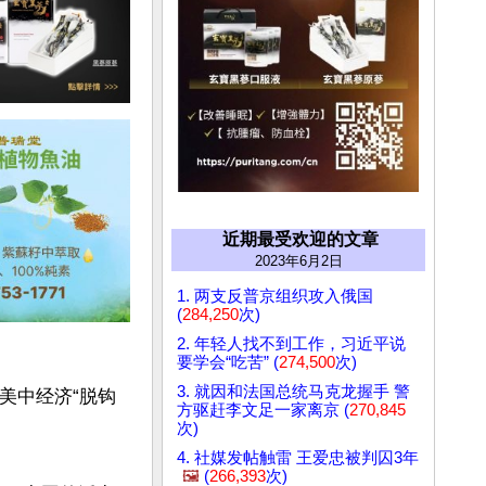
近期最受欢迎的文章
2023年6月2日
1. 两支反普京组织攻入俄国
(
284,250
次)
2. 年轻人找不到工作，习近平说
要学会“吃苦” (
274,500
次)
3. 就因和法国总统马克龙握手 警
美中经济“脱钩
方驱赶李文足一家离京 (
270,845
次)
4. 社媒发帖触雷 王爱忠被判囚3年
🖼️
(
266,393
次)