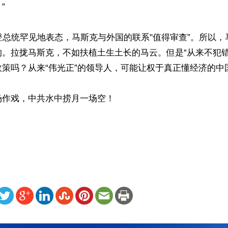


登总统罕见地表态，马斯克与外国的联系"值得审查”。所以，
的。拉拢马斯克，不如扶植土生土长的马云。但是“从来不犯错
策吗？从来“伟光正”的领导人，可能让权于真正懂经济的中国
作戏，中共水中捞月一场空！

ww.renminbao.com/rmb/articles/2023/6/2/76226.html