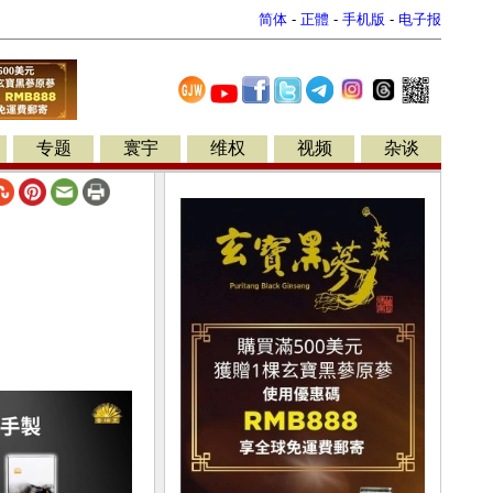
简体
-
正體
-
手机版
-
电子报
专题
寰宇
维权
视频
杂谈