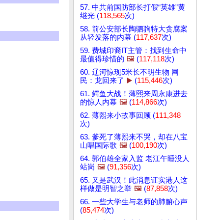
57. 中共前国防部长打假“英雄”黄
继光 (
118,565
次)
58. 前公安部长陶驷驹特大贪腐案
从轻发落的内幕 (
117,637
次)
59. 费城印裔IT主管：找到生命中
最值得珍惜的
🖼️
(
117,118
次)
60. 辽河惊现5米长不明生物 网
民：龙回来了
▶️
(
115,446
次)
61. 鳄鱼大战！薄熙来周永康进去
的惊人内幕
🖼️
(
114,866
次)
62. 薄熙来小故事回顾 (
111,348
次)
63. 爹死了薄熙来不哭，却在八宝
山唱国际歌
🖼️
(
100,190
次)
64. 郭伯雄全家入监 老江午睡没人
站岗
🖼️
(
91,356
次)
65. 又是武汉！此消息证实港人这
样做是明智之举
🖼️
(
87,858
次)
66. 一些大学生与老师的肺腑心声
(
85,474
次)