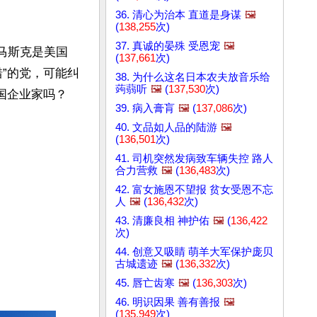
36. 清心为治本 直道是身谋
🖼️
(
138,255
次)
37. 真诚的晏殊 受恩宠
🖼️
马斯克是美国
(
137,661
次)
”的党，可能纠
38. 为什么这名日本农夫放音乐给
蒟蒻听
🖼️
(
137,530
次)
企业家吗？

39. 病入膏肓
🖼️
(
137,086
次)
40. 文品如人品的陆游
🖼️
(
136,501
次)
41. 司机突然发病致车辆失控 路人
合力营救
🖼️
(
136,483
次)
42. 富女施恩不望报 贫女受恩不忘
人
🖼️
(
136,432
次)
43. 清廉良相 神护佑
🖼️
(
136,422
次)
44. 创意又吸睛 萌羊大军保护庞贝
古城遗迹
🖼️
(
136,332
次)
45. 唇亡齿寒
🖼️
(
136,303
次)
46. 明识因果 善有善报
🖼️
(
135,949
次)