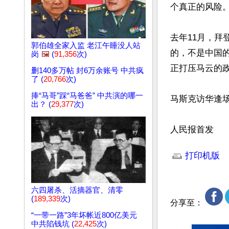
个真正的风险。”
去年11月，拜
郭伯雄全家入监 老江午睡没人站
的，不是中国
岗
🖼️
(
91,356
次)
正打压马云的政
删140多万帖 封6万余账号 中共疯
了 (
20,766
次)
捧“马哥”踩“马爸爸” 中共演的哪一
马斯克访华逢场
出？ (
29,377
次)
人民报首发
文章网址: http://w
打印机版
六四屠杀、活摘器官、清零
(
189,339
次)
分享至：
“一带一路”3年坏帐近800亿美元
中共陷钱坑 (
22,425
次)