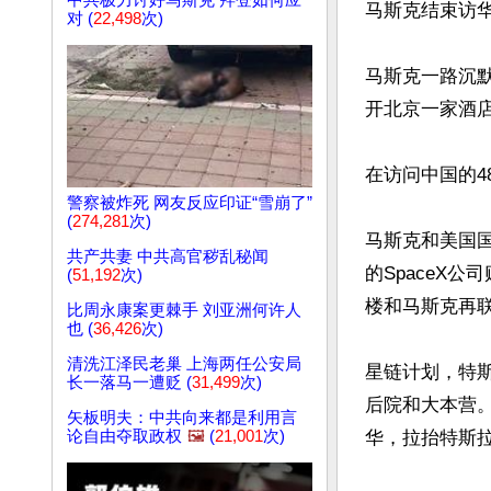
中共极力讨好马斯克 拜登如何应
马斯克结束访
对 (
22,498
次)
马斯克一路沉
开北京一家酒店
在访问中国的4
警察被炸死 网友反应印证“雪崩了”
(
274,281
次)
马斯克和美国
共产共妻 中共高官秽乱秘闻
的SpaceX
(
51,192
次)
楼和马斯克再联
比周永康案更棘手 刘亚洲何许人
也 (
36,426
次)
清洗江泽民老巢 上海两任公安局
星链计划，特
长一落马一遭贬 (
31,499
次)
后院和大本营
矢板明夫：中共向来都是利用言
论自由夺取政权
🖼️
(
21,001
次)
华，拉抬特斯