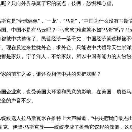
么呢？只向外界暴露了它的弱点，伎俩，恐惧和心虚。

斯克是“全球偶像”，“一龙”，“马哥”，“中国为什么没有马斯
国。中国不是有马云吗？ “马爸爸”难道就不如“马哥”吗？
们都被中共整惨了。民营经济一落千丈，中国经济就这样被不
了。现在反过来拉拢外企，求外企。只能说中共领导天生崇洋
胞都是家奴。宁予洋人，不给家奴。所以中国有能力的人纷纷外
家的前车之鉴，谁还会相信中共的鬼把戏呢？

美国企业家，也受美国大环境和民意的影响。在美国，质疑马
全的声音不少。

总统候选人拉马斯瓦米在推特上大声喊道，“中共把我们最杰
库克、伊隆‧马斯克等——统统变成了推动它议程的傀儡，这