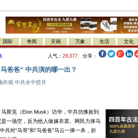
国际
奇闻
灾祸
万象
生活
文化
人气：
29,377
分享：
表
“马爸爸” 中共演的哪一出？
场作戏 中共水中捞月
马斯克（Elon Musk）访华，中共仿佛捡到
究是一场空，反为他人做嫁衣裳。网民力捧马
，中共对“马哥”和“马爸爸”马云一捧一杀，折