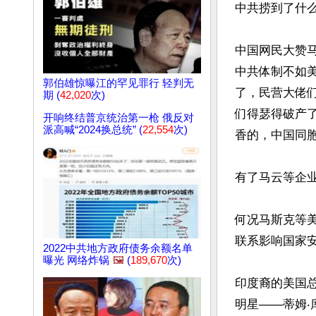
中共捞到了什
中国网民大赞马
中共体制不如美
郭伯雄惊曝江的罕见罪行 轻判无
了，民营大佬
期 (
42,020
次)
们得瑟得破产
开响终结普京统治第一枪 俄反对
派高喊“2024换总统” (
22,554
次)
香的，中国同
有了马云等企业
何况马斯克等
联系影响国家安
2022中共地方政府债务余额名单
曝光 网络炸锅
🖼️
(
189,670
次)
印度裔的美国
明星——蒂姆‧