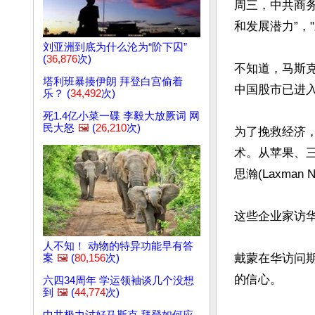
周三，中共商
和发展潜力”，
刘亚洲到底为什么沦为“阶下囚”
(
36,876
次)
不知道，马斯
塔利班暴揍伊朗 拜登白宫偷着
中国股市已进入
乐？ (
34,492
次)
死1.4亿小菜一碟 李毅大放厥词 网
民大怒
🖼️
(
26,210
次)
为了挽救经济
术。从苹果、
思瀚(Laxman
这些企业家访华
人不知！ 动物的特异功能早有答
戴蒙在华访问
案
🖼️
(
80,156
次)
的信心。

六四34周年 学运领袖谈几个没想
到
🖼️
(
44,774
次)