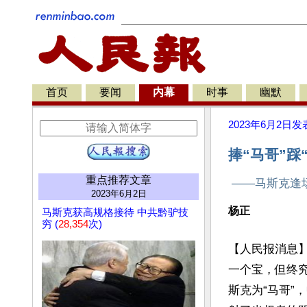
首页
要闻
内幕
时事
幽默
2023年6月2日
发
捧“马哥”踩
重点推荐文章
——马斯克逢
2023年6月2日
杨正
马斯克获高规格接待 中共黔驴技
穷 (
28,354
次)
【人民报消息】
一个宝，但终
斯克为“马哥”