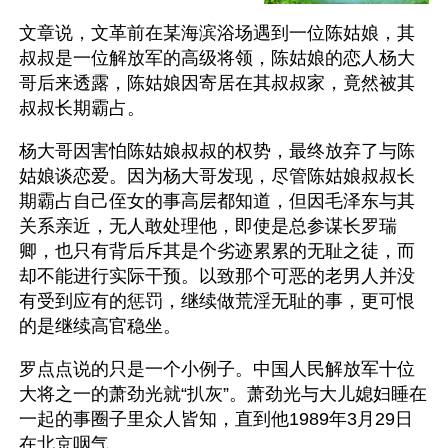
文章说，文革前在某海滨浴场遇到一位陈姑娘，其
叔叔是一位解放军的高级将领，陈姑娘的恋人杨大
哥后来透露，陈姑娘因寄居在其叔叔家，竟然被其
叔叔长期霸占。
杨大哥因害怕陈姑娘叔叔的权势，最终放弃了与陈
姑娘谈恋爱。因为杨大哥发现，尽管陈姑娘叔叔长
期霸占自己侄女的事高层都知道，但因毛泽东与其
关系亲近，无人敢处理他，即使是总参谋长罗瑞
卿，也只有背后斥其是个劣迹累累的无耻之徒，而
却不能进行实际干预。以致那个可恶的老男人并没
有受到应有的惩罚，继续做荒淫无耻的事，更可恨
的是继续高官稳坐。
罗点点说的只是一个小例子。中国人民解放军十位
大将之一的萧劲光就“扒灰”。萧劲光与大儿媳妇睡在
一起的事圈子里众人皆知，直到他1989年3月29日
在北京咽气。