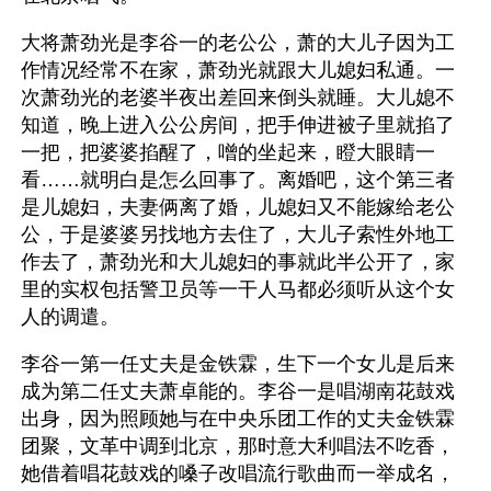
大将萧劲光是李谷一的老公公，萧的大儿子因为工
作情况经常不在家，萧劲光就跟大儿媳妇私通。一
次萧劲光的老婆半夜出差回来倒头就睡。大儿媳不
知道，晚上进入公公房间，把手伸进被子里就掐了
一把，把婆婆掐醒了，噌的坐起来，瞪大眼睛一
看……就明白是怎么回事了。离婚吧，这个第三者
是儿媳妇，夫妻俩离了婚，儿媳妇又不能嫁给老公
公，于是婆婆另找地方去住了，大儿子索性外地工
作去了，萧劲光和大儿媳妇的事就此半公开了，家
里的实权包括警卫员等一干人马都必须听从这个女
人的调遣。
李谷一第一任丈夫是金铁霖，生下一个女儿是后来
成为第二任丈夫萧卓能的。李谷一是唱湖南花鼓戏
出身，因为照顾她与在中央乐团工作的丈夫金铁霖
团聚，文革中调到北京，那时意大利唱法不吃香，
她借着唱花鼓戏的嗓子改唱流行歌曲而一举成名，