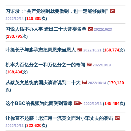
习语录：“共产党说到就要做到，也一定能够做到”
🖼️
(
119,805
次)
2022/10/24
习说人话不办人事 造出二十大常委名单
🖼️
2022/10/23
(
233,795
次)
叶挺长子与廖承志把周恩来当恩人
🖼️
(
160,774
次)
2022/10/21
机率为百亿分之一和万亿分之一的奇闻
🖼️
2022/10/19
(
168,434
次)
从蔡英文总统的国庆演讲说到二十大
🖼️
(
170,120
2022/10/14
次)
这个BBC的视频为此而受到青睐
🖼️▶️
(
145,494
次)
2022/10/13
让你直不起腰！老江用一流英文面对小宋丈夫的袭击
🖼️
(
322,620
次)
2022/10/11