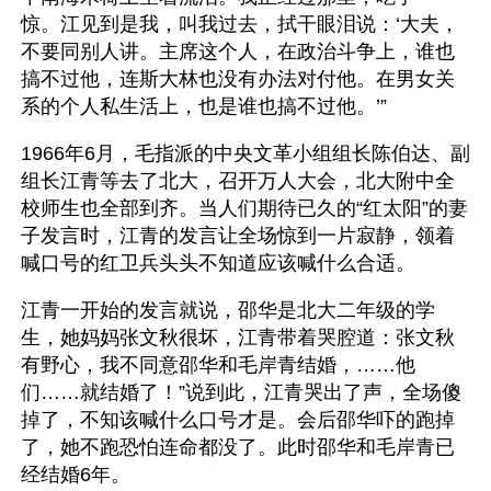
惊。江见到是我，叫我过去，拭干眼泪说：‘大夫，
不要同别人讲。主席这个人，在政治斗争上，谁也
搞不过他，连斯大林也没有办法对付他。在男女关
系的个人私生活上，也是谁也搞不过他。’”
1966年6月，毛指派的中央文革小组组长陈伯达、副
组长江青等去了北大，召开万人大会，北大附中全
校师生也全部到齐。当人们期待已久的“红太阳”的妻
子发言时，江青的发言让全场惊到一片寂静，领着
喊口号的红卫兵头头不知道应该喊什么合适。
江青一开始的发言就说，邵华是北大二年级的学
生，她妈妈张文秋很坏，江青带着哭腔道：张文秋
有野心，我不同意邵华和毛岸青结婚，……他
们……就结婚了！”说到此，江青哭出了声，全场傻
掉了，不知该喊什么口号才是。会后邵华吓的跑掉
了，她不跑恐怕连命都没了。此时邵华和毛岸青已
经结婚6年。