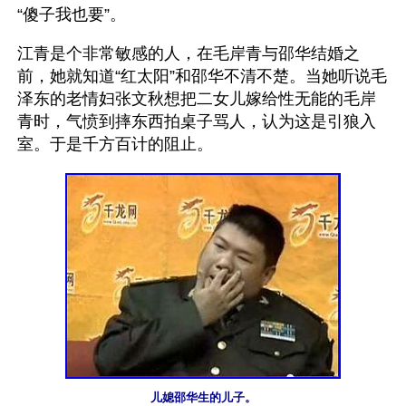
“傻子我也要”。
江青是个非常敏感的人，在毛岸青与邵华结婚之
前，她就知道“红太阳”和邵华不清不楚。当她听说毛
泽东的老情妇张文秋想把二女儿嫁给性无能的毛岸
青时，气愤到摔东西拍桌子骂人，认为这是引狼入
室。于是千方百计的阻止。
儿媳邵华生的儿子。