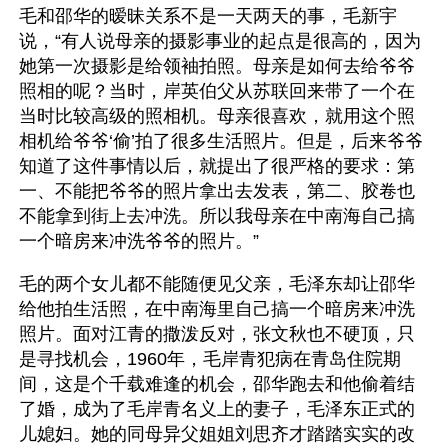
毛和邵华的暧昧关系不是一天两天的事，毛新宇
说，“有人说母亲的摄影事业的起点是很高的，因为
她第一次摄影是给领袖拍照。母亲是如何去给爷爷
照相的呢？当时，岸英伯父从苏联回来带了一个在
当时比较高级的照相机。母亲很喜欢，就用这个照
相机给爷爷‘偷’拍了很多生活照片。但是，后来爷爷
知道了这件事情以后，就提出了很严格的要求：第
一、不能把爷爷的照片拿出去发表，第二、胶卷也
不能拿到街上去冲洗。所以我母亲在中南海自己搞
一个暗房来冲洗爷爷的照片。”
毛的两个女儿都不能随便见父亲，毛泽东却让邵华
给他拍生活照，在中南海里自己搞一个暗房来冲洗
照片。面对江青的撒泼反对，张文秋也不硬顶，只
是寻找机会，1960年，毛岸青犯病在青岛住院期
间，这是个千载难逢的机会，邵华跑去和他偷着结
了婚，成为了毛岸青名义上的妻子，毛泽东正式的
儿媳妇。她的同母异父姐姐刘思齐才踏踏实实的改