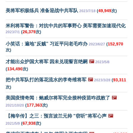
美将军积极练兵 准备迎战中共军队
(
49,949
次)
2023/7/18
米利将军警告：对抗中共的军事野心 美军需要加速现代化
(
26,379
次)
2023/7/1
小笑话：遍地“反贼” 习近平问老毛咋办
(
152,970
2023/6/27
次)
才能出众护国大将军 因未兑现誓言绝嗣
🖼️
2023/5/8
(
134,490
次)
把中共军队打的落花流水的李奇维将军
🖼️
(
93,311
2023/3/28
次)
美国疫情奇闻：鲍威尔将军完全接种疫苗咋战败了
🖼️
(
177,363
次)
2021/10/20
【梅辛传】之三：预言波兰元帅 "窃听"将军心声
🖼️
(
67,938
次)
2021/5/9