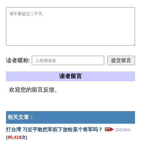
读者暱称:
读者留言
欢迎您的留言反馈。
相关文章：
打台湾 习近平敢把军权下放给某个将军吗？
🖼️▶️
2023/8/4
(
85,418
次)