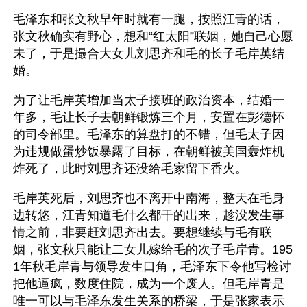
毛泽东和张文秋早年时就有一腿，按照江青的话，
张文秋确实有野心，想和“红太阳”联姻，她自己心愿
未了，于是撮合大女儿刘思齐和毛的长子毛岸英结
婚。 
为了让毛岸英增加当太子接班的政治资本，结婚一
年多，毛让长子去朝鲜锻炼三个月，安置在彭德怀
的司令部里。毛泽东的算盘打的不错，但毛太子因
为违规做蛋炒饭暴露了目标，在朝鲜被美国轰炸机
炸死了，此时刘思齐还没给毛家留下香火。
毛岸英死后，刘思齐也不离开中南海，整天在毛身
边转悠，江青知道毛什么都干的出来，趁没发生事
情之前，非要赶刘思齐出去。要想继续与毛有联
姻，张文秋只能让二女儿嫁给毛的次子毛岸青。195
1年秋毛岸青与领导发生口角，毛泽东下令他写检讨
把他逼疯，数度住院，成为一个废人。但毛岸青是
唯一可以与毛泽东发生关系的桥梁，于是张家表示