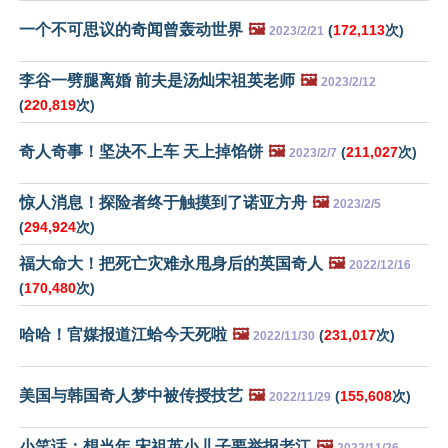
一个不可思议的奇闻曾轰动世界
🖼️
(
172,113
次)
2023/2/21
李谷一劈腿离婚 前夫是汤灿宋祖英老师
🖼️
2023/2/12
(
220,819
次)
奇人奇事！坚决不上车 天上掉馅饼
🖼️
(
211,027
次)
2023/2/7
惊人消息！探险者终于触摸到了诺亚方舟
🖼️
2023/2/5
(
294,924
次)
福大命大！把死亡灾难永甩身后的英国奇人
🖼️
2022/12/16
(
170,480
次)
哈哈！官媒报道江蛤今天死啦
🖼️
(
231,017
次)
2022/11/30
美国与韩国奇人梦中被传授技艺
🖼️
(
155,608
次)
2022/11/29
小笑话：想当年 宋祖英小儿子要举报老江
🖼️