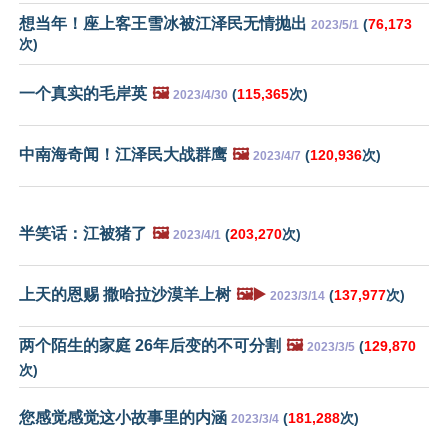
想当年！座上客王雪冰被江泽民无情抛出
(
76,173
2023/5/1
次)
一个真实的毛岸英
🖼️
(
115,365
次)
2023/4/30
中南海奇闻！江泽民大战群鹰
🖼️
(
120,936
次)
2023/4/7
半笑话：江被猪了
🖼️
(
203,270
次)
2023/4/1
上天的恩赐 撒哈拉沙漠羊上树
🖼️▶️
(
137,977
次)
2023/3/14
两个陌生的家庭 26年后变的不可分割
🖼️
(
129,870
2023/3/5
次)
您感觉感觉这小故事里的内涵
(
181,288
次)
2023/3/4