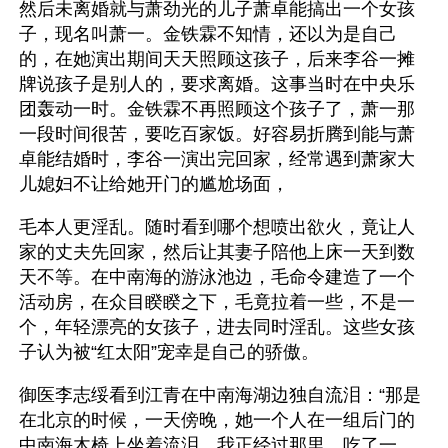
然后未离婚就与萧劲光的儿子萧卓能搞出一个女孩
子，现名叫萧一。金铁霖不知情，还以为是自己
的，在她演出期间天天照顾这孩子，后来李谷一摊
牌说孩子是别人的，要求离婚。这事当时在中央乐
团轰动一时。金铁霖不再照顾这个孩子了，萧一那
一段时间很苦，要吃百家饭。好容易折腾到能与萧
卓能结婚时，李谷一演出完回家，经常遇到萧家大
儿媳妇不让给她开门的尴尬场面，
毛本人更淫乱。随时看到哪个想喷出欲火，竟让人
家的丈夫先回家，然后让其妻子陪他上床一天到数
天不等。在中南海的游泳池边，毛命令建造了一个
活动房，在众目睽睽之下，毛竟拉着一些，不是一
个，年轻漂亮的女孩子，进去同时淫乱。这些女孩
子认为被“红太阳”宠幸是自己的骄傲。
御医李志绥看到江青在中南海湖边独自流泪：“那是
在北京的时候，一天傍晚，她一个人在一组后门的
中南海木椅上坐着流泪。我正经过那里，吃了一