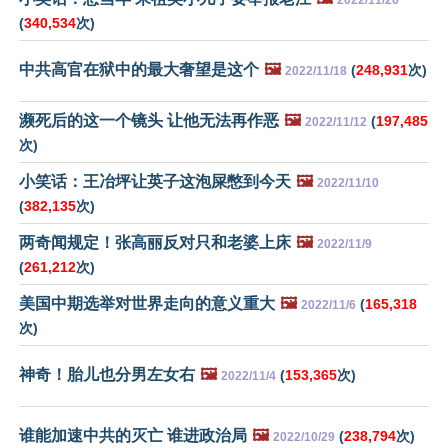
2022/11/26
(
340,534
次)
中共高官在狱中的最大奢望是这个
🖼️
(
248,931
次)
2022/11/18
濒死后的这一个镜头 让他无法再作恶
🖼️
(
197,485
2022/11/12
次)
小笑话：王冶坪让英子这泡屎憋到今天
🖼️
2022/11/10
(
382,135
次)
两奇闻规定！张高丽反对只和老婆上床
🖼️
2022/11/9
(
261,212
次)
美国中期选举对世界走向的意义重大
🖼️
(
165,318
2022/11/6
次)
神奇！胎儿也分男左女右
🖼️
(
153,365
次)
2022/11/4
谁能加速中共的灭亡 谁进政治局
🖼️
(
238,794
次)
2022/10/29