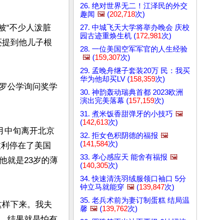
26. 绝对世界无二！江泽民的外交
趣闻
🖼️
(
202,718
次)
被“不少人泼脏
27. 中城飞天大学将举办晚会 庆校
园古迹重焕生机 (
172,981
次)
还提到他儿子根
28. 一位美国空军军官的人生经验
🖼️
(
159,307
次)
29. 孟晚舟继子套装20万 民：我买
华为他却买LV (
158,359
次)
罗公学询问奖学
30. 神韵轰动瑞典首都 2023欧洲
演出完美落幕 (
157,159
次)
31. 煮米饭香甜弹牙的小技巧
🖼️
(
142,613
次)
月中旬离开北京
32. 拒女色积阴德的福报
🖼️
(
141,584
次)
拉利停在了美国
33. 孝心感应天 能舍有福报
🖼️
他就是23岁的薄
(
140,305
次)
34. 快速清洗羽绒服领口袖口 5分
钟立马就能穿
🖼️
(
139,847
次)
35. 老兵术前为妻订制蛋糕 结局温
这样下来。我夫
馨
🖼️
(
139,762
次)
，结果就是怕有