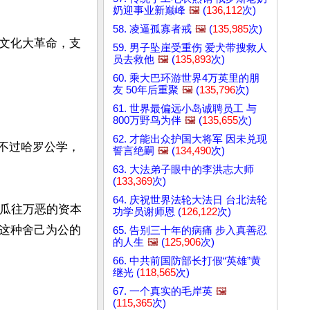
奶迎事业新巅峰
🖼️
(
136,112
次)
58. 凌逼孤寡者戒
🖼️
(
135,985
次)
文化大革命，支
59. 男子坠崖受重伤 爱犬带搜救人
员去救他
🖼️
(
135,893
次)
60. 乘大巴环游世界4万英里的朋
友 50年后重聚
🖼️
(
135,796
次)
61. 世界最偏远小岛诚聘员工 与
800万野鸟为伴
🖼️
(
135,655
次)
62. 才能出众护国大将军 因未兑现
不过哈罗公学， 
誓言绝嗣
🖼️
(
134,490
次)
63. 大法弟子眼中的李洪志大师
(
133,369
次)
64. 庆祝世界法轮大法日 台北法轮
瓜瓜往万恶的资本
功学员谢师恩 (
126,122
次)
这种舍己为公的
65. 告别三十年的病痛 步入真善忍
的人生
🖼️
(
125,906
次)
66. 中共前国防部长打假“英雄”黄
继光 (
118,565
次)
67. 一个真实的毛岸英
🖼️
(
115,365
次)