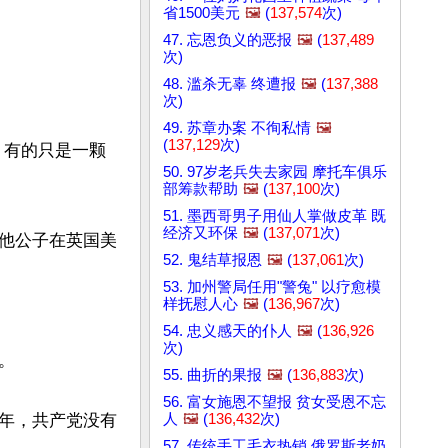
省1500美元
🖼️
(
137,574
次)
47. 忘恩负义的恶报
🖼️
(
137,489
次)
48. 滥杀无辜 终遭报
🖼️
(
137,388
次)
49. 苏章办案 不徇私情
🖼️
(
137,129
次)
，有的只是一颗
50. 97岁老兵失去家园 摩托车俱乐
部筹款帮助
🖼️
(
137,100
次)
51. 墨西哥男子用仙人掌做皮革 既
经济又环保
🖼️
(
137,071
次)
他公子在英国美
52. 鬼结草报恩
🖼️
(
137,061
次)
53. 加州警局任用"警兔" 以疗愈模
样抚慰人心
🖼️
(
136,967
次)
54. 忠义感天的仆人
🖼️
(
136,926
次)


55. 曲折的果报
🖼️
(
136,883
次)
56. 富女施恩不望报 贫女受恩不忘
人
🖼️
(
136,432
次)
年，共产党没有
57. 传统手工毛衣热销 俄罗斯老奶