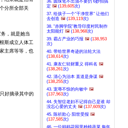
36. 圆珠笔不出油不要扔 6妙招搞
定
🖼️
(
139,605
次)
个分所全部关
37. 给孩子一个"干净世界" 让他们
去创造
🖼️
(
139,119
次)
38. "赤脚学院"教导印度村民制作
太阳能灯
🖼️
(
138,968
次)
家务，就是她当
39. 霸占产业的巧报
🖼️
(
138,953
根斯成立人体工
次)
家主席等等，也
40. 带给世界奇迹的法轮大法
(
138,614
次)
41. 康友仁轻财重义 得科名
🖼️
(
138,261
次)
42. 清心为治本 直道是身谋
🖼️
(
138,255
次)
43. 宠辱不惊的向敏中
🖼️
，只好摘录其中的
(
137,963
次)
44. 失智症老妇不记得自己是谁 却
没忘心爱的丈夫
🖼️
(
137,609
次)
45. 陈祈欺心 阳世受报
🖼️
(
137,585
次)
46. 一位妈妈花园里种植蔬菜 每年