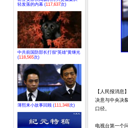
轻发落的内幕 (
117,637
次)
中共前国防部长打假“英雄”黄继光
(
118,565
次)
【人民报消息】
决意与中央决
薄熙来小故事回顾 (
111,348
次)
口径。

电视台第一个