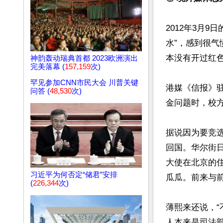
2012年3月
水”，感到很
本没有开过红色
神韵轰动瑞典首都 2023欧洲演出
完美落幕 (
157,159
次)
罕见参加CNN市民大会 川普关键
港媒《信报》
问答 (
48,530
次)
金问题时，校方
据说因为要竞选
回国。华尔街日
大使在北京的
习近平为何否定“储君”安排
瓜瓜。前来与前美
(
226,344
次)
薄熙来还说，
人本来是司法