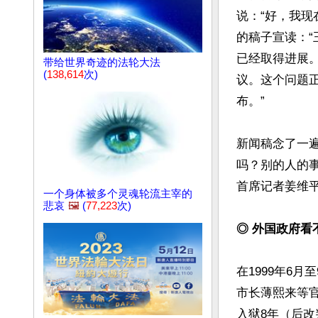
说：“好，我现
的稿子宣读：
已经取得进展。
带给世界奇迹的法轮大法
(
138,614
次)
议。这个问题
布。”

新闻稿念了一
吗？别的人的
首席记者姜维平
一个身体被多个灵魂轮流主宰的
悲哀
🖼️
(
77,223
次)
◎ 外国政府看
在1999年6
市长薄熙来等
入狱8年（后改