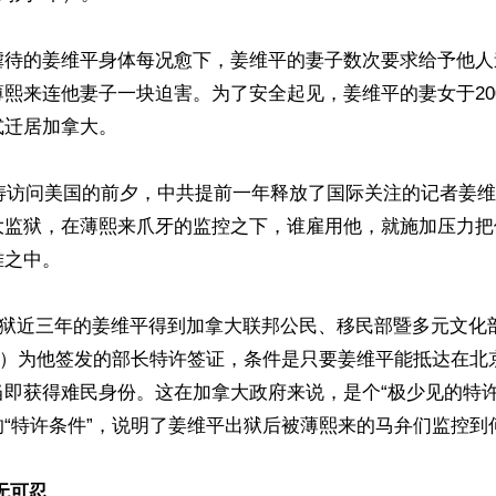
虐待的姜维平身体每况愈下，姜维平的妻子数次要求给予他人
熙来连他妻子一块迫害。为了安全起见，姜维平的妻女于20
迁居加拿大。

锦涛访问美国的前夕，中共提前一年释放了国际关注的记者姜
大监狱，在薄熙来爪牙的监控之下，谁雇用他，就施加压力把
之中。

，出狱近三年的姜维平得到加拿大联邦公民、移民部暨多元文化
Kenny）为他签发的部长特许签证，条件是只要姜维平能抵达在
当即获得难民身份。这在加拿大政府来说，是个“极少见的特许
“特许条件”，说明了姜维平出狱后被薄熙来的马弁们监控到何
无可忍