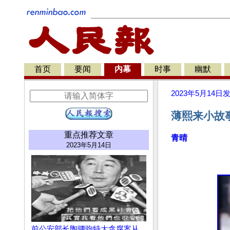
首页
要闻
内幕
时事
幽默
2023年5月14日
薄熙来小故
重点推荐文章
青晴
2023年5月14日
前公安部长陶驷驹特大贪腐案从