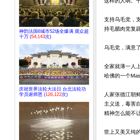
这样的人呐。干
支持乌毛党，
持毛腊肉党复辟
神韵法国6城市52场全爆满 观众超
十万 (
54,143
次)
乌毛党，满意了
全家就薄一人上
哈佛的一个Mas
庆祝世界法轮大法日 台北法轮功
人家张德江朝
学员谢师恩 (
126,122
次)
主义送，毒害
精神怎么能不让
世上又美又纯的