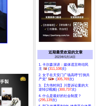
近期最受欢迎的文章
2023年5月14日
1. 卡尔森演讲：媒体谎言终结民
主
🖼️
(
311,108
次)
2. 女子在天安门广场高呼“打倒共
产党”
🖼️▶️
(
305,769
次)
3. 【方伟时间】川普诉讼案的大
逆转(2视频) (
300,737
次)
4. 什么是最好的社会制度？
(
295,139
次)