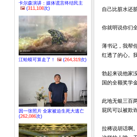
卡尔森演讲：媒体谎言终结民主
🖼️
(
311,108
次)
自己比脏水还脏
你就明说你们全
薄书记，我帮
红透了的心。我
江蛤蟆可算走了！
🖼️
(
264,319
次)
勃起来说他家
国的全额奖学金
此地无银三百两
屁民可以被欺
因一张照片 全家被迫生死大逃亡
(
262,086
次)
拉稀说胡话啊