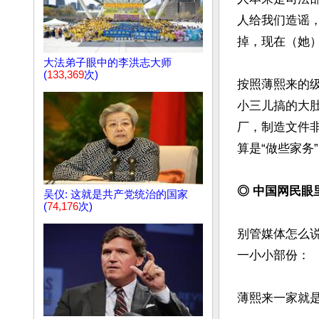
人给我们造谣
掉，现在（她）
大法弟子眼中的李洪志大师
(
133,369
次)
按照薄熙来的
小三儿搞的大
厂，制造文件
算是“做些家务
◎ 中国网民眼
吴仪: 这就是共产党统治的国家
(
74,176
次)
别管媒体怎么
一小小部份：

薄熙来一家就是