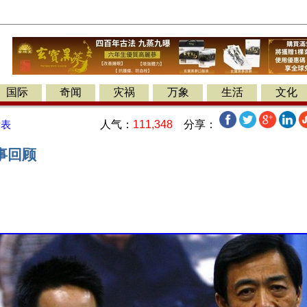
国际
奇闻
灾祸
万象
生活
文化
人气：
111,348
分享：
发表
事回顾