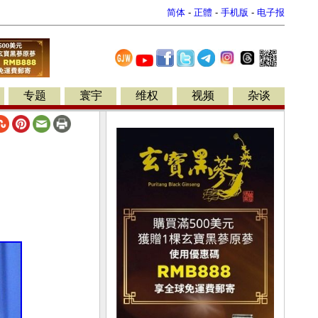
简体
-
正體
-
手机版
-
电子报
专题
寰宇
维权
视频
杂谈