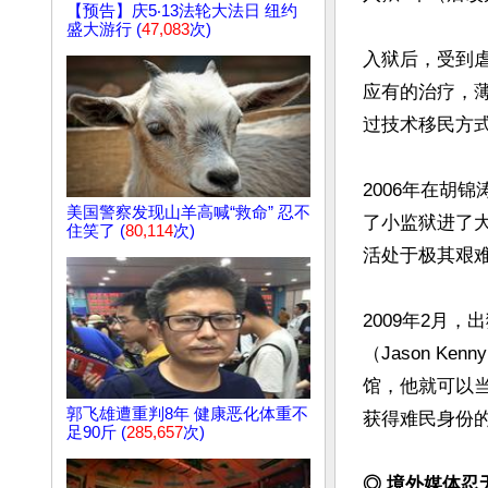
【预告】庆5‧13法轮大法日 纽约
盛大游行 (
47,083
次)
入狱后，受到
应有的治疗，薄
过技术移民方式
2006年在胡
美国警察发现山羊高喊“救命” 忍不
了小监狱进了
住笑了 (
80,114
次)
活处于极其艰难
2009年2月
（Jason 
馆，他就可以
郭飞雄遭重判8年 健康恶化体重不
获得难民身份的
足90斤 (
285,657
次)
◎ 境外媒体忍