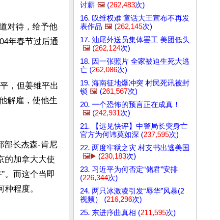
讨薪
🖼️
(
262,483
次)
16. 叹维权难 童话大王宣布不再发
道对待，给予他
表作品
🖼️
(
262,145
次)
17. 汕尾外送员集体罢工 美团低头
04年春节过后通
🖼️
(
262,124
次)
18. 因一张照片 全家被迫生死大逃
亡 (
262,086
次)
19. 海南征地爆冲突 村民死讯被封
维平，但姜维平出
锁
🖼️
(
261,567
次)
他解雇，使他生
20. 一个恐怖的预言正在成真！
🖼️
(
242,931
次)
21. 【远见快评】中警局长突身亡
官方为何讳莫如深 (
237,595
次)
部部长杰森-肯尼
22. 两度牢狱之灾 村支书出逃美国
🖼️▶️
(
230,183
次)
北京的加拿大大使
23. 习近平为何否定“储君”安排
”。而这个当即
(
226,344
次)
种程度。

24. 两只冰激凌引发“辱华”风暴(2
视频） (
216,296
次)
25. 东进序曲真相 (
211,595
次)