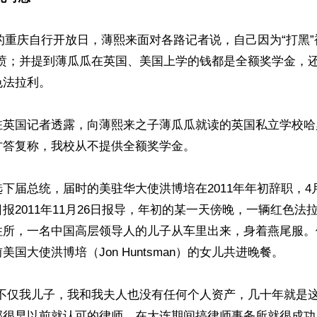
9日的重庆自行开放日，薄熙来面对各路记者说，自己因为“打黑”
气愤；并提到薄瓜瓜在英国、美国上学的钱都是全额奖学金，
法拉利。

驻英国记者透露，向薄熙来之子薄瓜瓜就读的英国私立学校哈
答复称，我校从不提供全额奖学金。

下届总统，届时的美驻华大使洪博培在2011年年初辞职，4
报2011年11月26日报导，年初的某一天傍晚，一辆红色法
住所，一名中国高层领导人的儿子从车里出来，身着燕尾服。
国大使洪博培（Jon Huntsman）的女儿共进晚餐。

“不仅我儿子，我和我夫人也没有任何个人资产，几十年就是
部很早以前就认可的律师，在大连期间搞律师事务所就很成功