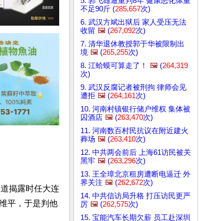
5. 郭飞雄遭重判8年 健康恶化体重
不足90斤 (
285,657
次)
6. 武汉方斌出狱后 家人受压无法
收留
🖼️
(
267,092
次)
7. 清华退休教授郭于华被限制出
境
🖼️
(
265,255
次)
8. 江蛤蟆可算走了！
🖼️
(
264,319
次)
9. 武汉反腐记者被刑拘 律师会见
遭拒
🖼️
(
264,161
次)
10. 河南村镇银行储户维权 集体被
囚酒店
🖼️
(
263,470
次)
11. 河南数百村民抗议在附近建火
葬场
🖼️
(
263,410
次)
12. 中共两会前后 上海61访民被关
黑牢
🖼️
(
263,296
次)
13. 王全璋北京租房遭断电逼迁 外
界关注
🖼️
(
262,672
次)
报道揭露时任大连
14. 中共信访局升格 打压访民更严
维平，于是判他
厉
🖼️
(
262,575
次)
15. 宝能汽车长期欠薪 员工赴深圳