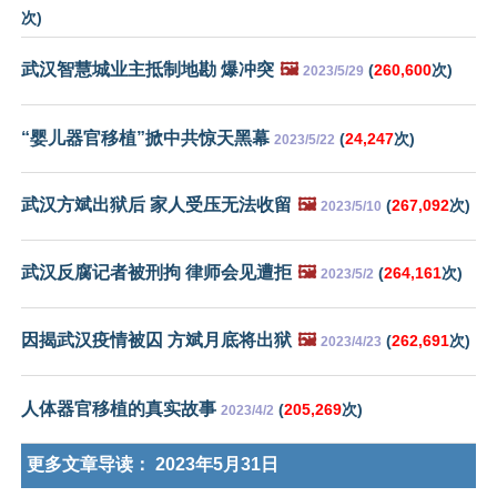
次)
武汉智慧城业主抵制地勘 爆冲突
🖼️
(
260,600
次)
2023/5/29
“婴儿器官移植”掀中共惊天黑幕
(
24,247
次)
2023/5/22
武汉方斌出狱后 家人受压无法收留
🖼️
(
267,092
次)
2023/5/10
武汉反腐记者被刑拘 律师会见遭拒
🖼️
(
264,161
次)
2023/5/2
因揭武汉疫情被囚 方斌月底将出狱
🖼️
(
262,691
次)
2023/4/23
人体器官移植的真实故事
(
205,269
次)
2023/4/2
更多文章导读：
2023年5月31日