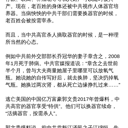
产。现在，老百姓的身体还被中共视作人体器官培
养器。当病怏怏的中共干部们需要换器官的时候，
老百姓会被按需宰杀。

而且，当中共高官杀人摘取器官的时候，是一种理
所当然的心态。

例如中共前外交部部长乔冠华的妻子章含之，2008
年1月死于肺病。中共官媒报道说：“章含之去世前
半个月，曾与大夫商量她屋子里哪里可以放氧气
瓶。她说她的自传写好后，就去换肺，坚决扔掉氧
气瓶。她换过两次肾，都从死亡边缘挣扎过来……”

逃亡美国的中国亿万富豪郭文贵2017年曾爆料，中
共高官的器官享受“特供”。他们可以换器官续命，
“活摘器官，按需杀人”。

郭文贵爆料说，前中共党魁江泽民之子江绵恒，先