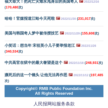
福大命大！把死亡灾难永甩身后的英国奇人
🖼️
2022/12/16
(
170,480
次)
哈哈！官媒报道江蛤今天死啦
🖼️
(
231,017
次)
2022/11/30
美国与韩国奇人梦中被传授技艺
🖼️
(
155,608
次)
2022/11/29
小笑话：想当年 宋祖英小儿子要举报老江
🖼️
2022/11/26
(
340,534
次)
中共高官在狱中的最大奢望是这个
🖼️
(
248,931
次)
2022/11/18
濒死后的这一个镜头 让他无法再作恶
🖼️
(
197,485
2022/11/12
次)
Copyright© RMB Public Foundation Inc.
All Rights Reserved
人民报网站服务条款