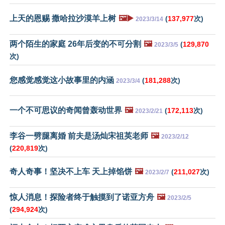
上天的恩赐 撒哈拉沙漠羊上树
🖼️▶️
(
137,977
次)
2023/3/14
两个陌生的家庭 26年后变的不可分割
🖼️
(
129,870
2023/3/5
次)
您感觉感觉这小故事里的内涵
(
181,288
次)
2023/3/4
一个不可思议的奇闻曾轰动世界
🖼️
(
172,113
次)
2023/2/21
李谷一劈腿离婚 前夫是汤灿宋祖英老师
🖼️
2023/2/12
(
220,819
次)
奇人奇事！坚决不上车 天上掉馅饼
🖼️
(
211,027
次)
2023/2/7
惊人消息！探险者终于触摸到了诺亚方舟
🖼️
2023/2/5
(
294,924
次)