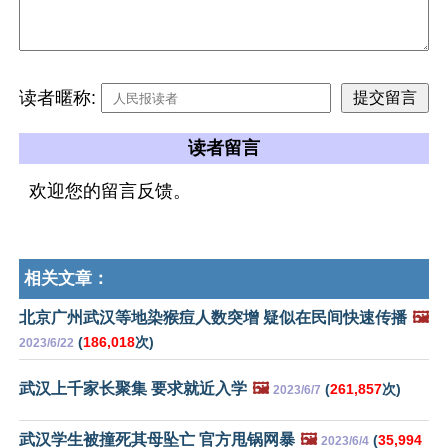
读者暱称:
读者留言
欢迎您的留言反馈。
相关文章：
北京广州武汉等地染猴痘人数突增 疑似在民间快速传播
🖼️
(
186,018
次)
2023/6/22
武汉上千家长聚集 要求就近入学
🖼️
(
261,857
次)
2023/6/7
武汉学生被撞死其母坠亡 官方甩锅网暴
🖼️
(
35,994
2023/6/4