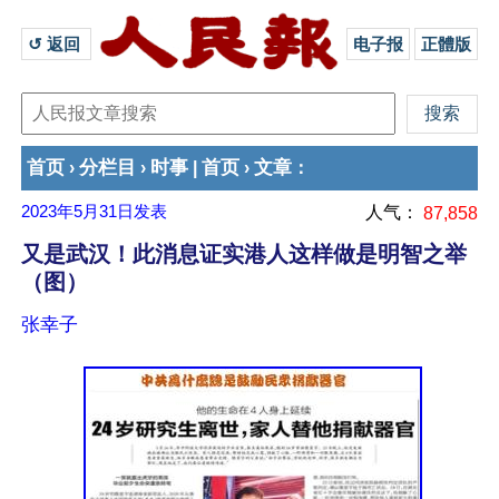
↺ 返回 
电子报
正體版
首页
分栏目
时事
首页
文章
›
›
|
›
：
2023年5月31日
发表
人气：
87,858
又是武汉！此消息证实港人这样做是明智之举
（图）
张幸子