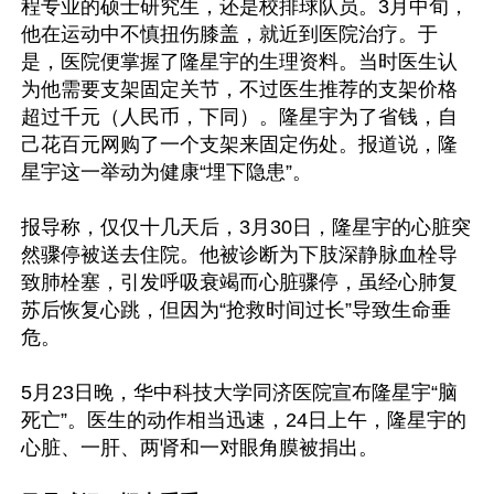
程专业的硕士研究生，还是校排球队员。3月中旬，
他在运动中不慎扭伤膝盖，就近到医院治疗。于
是，医院便掌握了隆星宇的生理资料。当时医生认
为他需要支架固定关节，不过医生推荐的支架价格
超过千元（人民币，下同）。隆星宇为了省钱，自
己花百元网购了一个支架来固定伤处。报道说，隆
星宇这一举动为健康“埋下隐患”。

报导称，仅仅十几天后，3月30日，隆星宇的心脏突
然骤停被送去住院。他被诊断为下肢深静脉血栓导
致肺栓塞，引发呼吸衰竭而心脏骤停，虽经心肺复
苏后恢复心跳，但因为“抢救时间过长”导致生命垂
危。 

5月23日晚，华中科技大学同济医院宣布隆星宇“脑
死亡”。医生的动作相当迅速，24日上午，隆星宇的
心脏、一肝、两肾和一对眼角膜被捐出。
