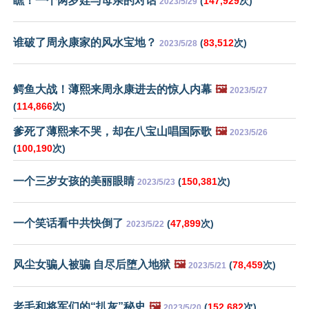
瞧！一个两岁娃与母亲的对话
(
147,929
次)
2023/5/29
谁破了周永康家的风水宝地？
(
83,512
次)
2023/5/28
鳄鱼大战！薄熙来周永康进去的惊人内幕
🖼️
2023/5/27
(
114,866
次)
爹死了薄熙来不哭，却在八宝山唱国际歌
🖼️
2023/5/26
(
100,190
次)
一个三岁女孩的美丽眼睛
(
150,381
次)
2023/5/23
一个笑话看中共快倒了
(
47,899
次)
2023/5/22
风尘女骗人被骗 自尽后堕入地狱
🖼️
(
78,459
次)
2023/5/21
老毛和将军们的“扒灰”秘史
🖼️
(
152,682
次)
2023/5/20