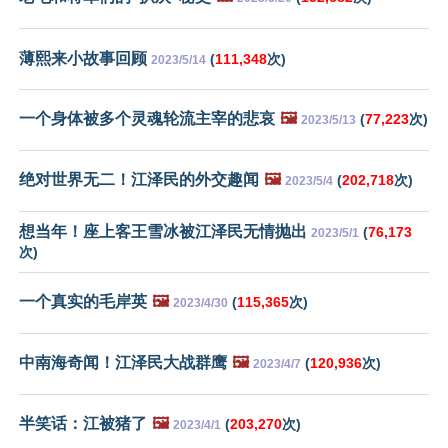
薄熙来小故事回顾
(
111,348
次)
2023/5/14
一个身体被多个灵魂轮流主宰的悲哀
🖼️
(
77,223
次)
2023/5/13
绝对世界无二！江泽民的外交趣闻
🖼️
(
202,718
次)
2023/5/4
想当年！座上客王雪冰被江泽民无情抛出
(
76,173
2023/5/1
次)
一个真实的毛岸英
🖼️
(
115,365
次)
2023/4/30
中南海奇闻！江泽民大战群鹰
🖼️
(
120,936
次)
2023/4/7
半笑话：江被猪了
🖼️
(
203,270
次)
2023/4/1