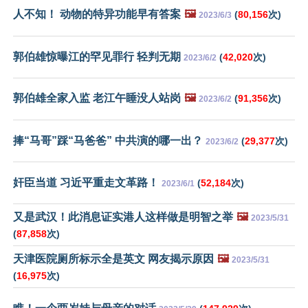
人不知！ 动物的特异功能早有答案
🖼️
(
80,156
次)
2023/6/3
郭伯雄惊曝江的罕见罪行 轻判无期
(
42,020
次)
2023/6/2
郭伯雄全家入监 老江午睡没人站岗
🖼️
(
91,356
次)
2023/6/2
捧“马哥”踩“马爸爸” 中共演的哪一出？
(
29,377
次)
2023/6/2
奸臣当道 习近平重走文革路！
(
52,184
次)
2023/6/1
又是武汉！此消息证实港人这样做是明智之举
🖼️
2023/5/31
(
87,858
次)
天津医院厕所标示全是英文 网友揭示原因
🖼️
2023/5/31
(
16,975
次)