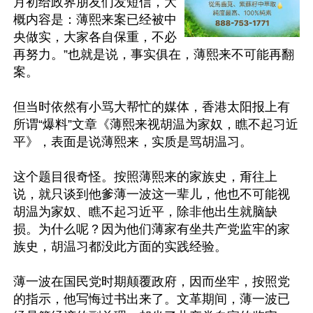
月初给政界朋友们发短信，大
概内容是：薄熙来案已经被中
央做实，大家各自保重，不必
再努力。”也就是说，事实俱在，薄熙来不可能再翻
案。

但当时依然有小骂大帮忙的媒体，香港太阳报上有
所谓“爆料”文章《薄熙来视胡温为家奴，瞧不起习近
平》，表面是说薄熙来，实质是骂胡温习。

这个题目很奇怪。按照薄熙来的家族史，甭往上
说，就只谈到他爹薄一波这一辈儿，他也不可能视
胡温为家奴、瞧不起习近平，除非他出生就脑缺
损。为什么呢？因为他们薄家有坐共产党监牢的家
族史，胡温习都没此方面的实践经验。

薄一波在国民党时期颠覆政府，因而坐牢，按照党
的指示，他写悔过书出来了。文革期间，薄一波已