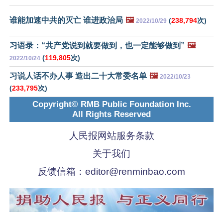
谁能加速中共的灭亡 谁进政治局
🖼️
(
238,794
次)
2022/10/29
习语录：“共产党说到就要做到，也一定能够做到”
🖼️
(
119,805
次)
2022/10/24
习说人话不办人事 造出二十大常委名单
🖼️
2022/10/23
(
233,795
次)
Copyright© RMB Public Foundation Inc.
All Rights Reserved
人民报网站服务条款
关于我们
反馈信箱：
editor@renminbao.com