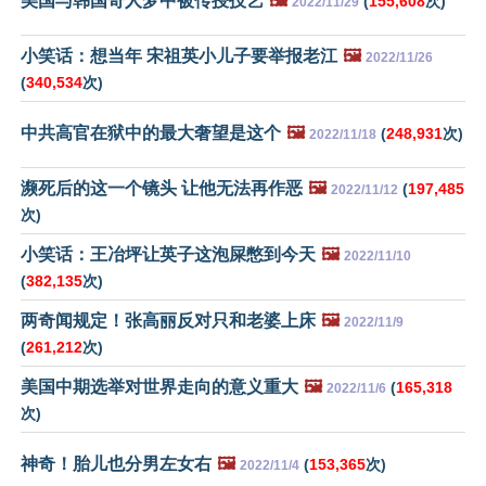
美国与韩国奇人梦中被传授技艺
🖼️
(
155,608
次)
2022/11/29
小笑话：想当年 宋祖英小儿子要举报老江
🖼️
2022/11/26
(
340,534
次)
中共高官在狱中的最大奢望是这个
🖼️
(
248,931
次)
2022/11/18
濒死后的这一个镜头 让他无法再作恶
🖼️
(
197,485
2022/11/12
次)
小笑话：王冶坪让英子这泡屎憋到今天
🖼️
2022/11/10
(
382,135
次)
两奇闻规定！张高丽反对只和老婆上床
🖼️
2022/11/9
(
261,212
次)
美国中期选举对世界走向的意义重大
🖼️
(
165,318
2022/11/6
次)
神奇！胎儿也分男左女右
🖼️
(
153,365
次)
2022/11/4