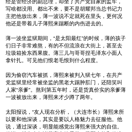
经是管经济的副总理，却坐了共产党自家的监牢，
写啥都没用、都出不来，要不是胡耀邦当总书记力
主把他放出来，薄一波说不定就死在里头，更何况
他还是带着儿子薄熙来踹断的内伤进去的。

薄一波坐监狱期间，“是太阳最红”的时候，薄的孩子
们日子非常难熬，有的不但流浪在大街上，甚至去
垃圾箱捡东西果腹。薄三儿与哥哥捏毛泽东小面人
拿针扎。可见他们恨老毛恨到什么程度。

因为偷窃汽车被抓，薄熙来被判入狱七年，在共产
党监狱里经常被坐监的黑老大踢肿肛门，还陪笑叫
人家“亲爹”。熬到第五年时，还是货真价实的亲爹薄
一波被放出来，薄熙来才少蹲了两年。

太阳报说，“友人现在分析，（大连市长）薄熙来所
以要和他深谈，其实是要以人格魅力去征服他。他
说，通过深谈，明显能感觉出薄熙来强大的自信。