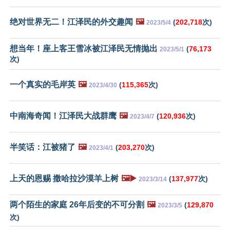
绝对世界无二！江泽民的外交趣闻
🖼️
(
202,718
次)
2023/5/4
想当年！座上客王雪冰被江泽民无情抛出
(
76,173
2023/5/1
次)
一个真实的毛岸英
🖼️
(
115,365
次)
2023/4/30
中南海奇闻！江泽民大战群鹰
🖼️
(
120,936
次)
2023/4/7
半笑话：江被猪了
🖼️
(
203,270
次)
2023/4/1
上天的恩赐 撒哈拉沙漠羊上树
🖼️▶️
(
137,977
次)
2023/3/14
两个陌生的家庭 26年后变的不可分割
🖼️
(
129,870
2023/3/5
次)