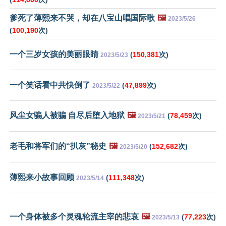
爹死了薄熙来不哭，却在八宝山唱国际歌
🖼️
2023/5/26
(
100,190
次)
一个三岁女孩的美丽眼睛
(
150,381
次)
2023/5/23
一个笑话看中共快倒了
(
47,899
次)
2023/5/22
风尘女骗人被骗 自尽后堕入地狱
🖼️
(
78,459
次)
2023/5/21
老毛和将军们的“扒灰”秘史
🖼️
(
152,682
次)
2023/5/20
薄熙来小故事回顾
(
111,348
次)
2023/5/14
一个身体被多个灵魂轮流主宰的悲哀
🖼️
(
77,223
次)
2023/5/13