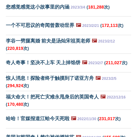
您感觉感觉这小故事里的内涵
(
181,288
次)
2023/3/4
一个不可思议的奇闻曾轰动世界
🖼️
(
172,113
次)
2023/2/21
李谷一劈腿离婚 前夫是汤灿宋祖英老师
🖼️
2023/2/12
(
220,819
次)
奇人奇事！坚决不上车 天上掉馅饼
🖼️
(
211,027
次)
2023/2/7
惊人消息！探险者终于触摸到了诺亚方舟
🖼️
2023/2/5
(
294,924
次)
福大命大！把死亡灾难永甩身后的英国奇人
🖼️
2022/12/16
(
170,480
次)
哈哈！官媒报道江蛤今天死啦
🖼️
(
231,017
次)
2022/11/30