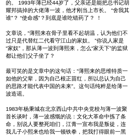
的。 1993年薄已经44岁了，父亲还是能把总书记胡
耀邦搞掉的大佬薄一波，他才刚当上市长。 “舍我其
谁”？ “使命感”？到底是谁吃错药了？ ！

文章说，“薄熙来在骨子里看不起胡温，认为他们不
过只是代替红二代看守江山的家奴。 ”你说人家是
“家奴”，那从薄一波到薄熙来，怎么“家天下”的监狱
都让他们父子坐了？

最可笑的是文章中的这句话：“薄熙来的思维特质一
如他的父辈，因为自己根正苗红，所以总认为自己
的思路才能代表中国的未来”。这句话纯粹是给薄一
波造谣。

1983年杨秉城在北京西山中共中央党校与薄一波聚
首长谈时，薄一波感慨的说：文化大革命中拣了条
命，别说人要整死咱们，江青一宣布我是叛徒，连
我儿子小熙来也给我一顿铁拳，把我打得眼前一黑