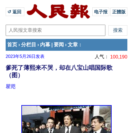
↺ 返回 
电子报
正體版
首页
分栏目
内幕
要闻
文章
›
›
|
›
：
2023年5月26日
发表
人气：
100,190
爹死了薄熙来不哭，却在八宝山唱国际歌
（图）
瞿咫