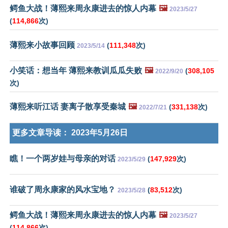
鳄鱼大战！薄熙来周永康进去的惊人内幕
🖼️
2023/5/27
(
114,866
次)
薄熙来小故事回顾
(
111,348
次)
2023/5/14
小笑话：想当年 薄熙来教训瓜瓜失败
🖼️
(
308,105
2022/9/20
次)
薄熙来听江话 妻离子散享受秦城
🖼️
(
331,138
次)
2022/7/21
更多文章导读：
2023年5月26日
瞧！一个两岁娃与母亲的对话
(
147,929
次)
2023/5/29
谁破了周永康家的风水宝地？
(
83,512
次)
2023/5/28
鳄鱼大战！薄熙来周永康进去的惊人内幕
🖼️
2023/5/27
(
114,866
次)