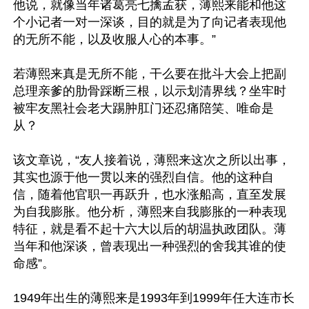
他说，就像当年诸葛亮七擒孟获，薄熙来能和他这
个小记者一对一深谈，目的就是为了向记者表现他
的无所不能，以及收服人心的本事。”

若薄熙来真是无所不能，干么要在批斗大会上把副
总理亲爹的肋骨踩断三根，以示划清界线？坐牢时
被牢友黑社会老大踢肿肛门还忍痛陪笑、唯命是
从？

该文章说，“友人接着说，薄熙来这次之所以出事，
其实也源于他一贯以来的强烈自信。他的这种自
信，随着他官职一再跃升，也水涨船高，直至发展
为自我膨胀。他分析，薄熙来自我膨胀的一种表现
特征，就是看不起十六大以后的胡温执政团队。薄
当年和他深谈，曾表现出一种强烈的舍我其谁的使
命感”。

1949年出生的薄熙来是1993年到1999年任大连市长