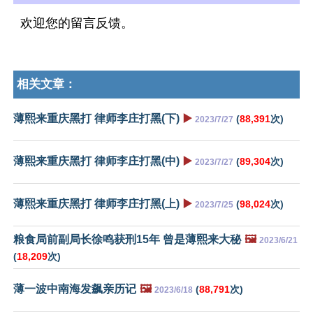
欢迎您的留言反馈。
相关文章：
薄熙来重庆黑打 律师李庄打黑(下)
▶️
(
88,391
次)
2023/7/27
薄熙来重庆黑打 律师李庄打黑(中)
▶️
(
89,304
次)
2023/7/27
薄熙来重庆黑打 律师李庄打黑(上)
▶️
(
98,024
次)
2023/7/25
粮食局前副局长徐鸣获刑15年 曾是薄熙来大秘
🖼️
2023/6/21
(
18,209
次)
薄一波中南海发飙亲历记
🖼️
(
88,791
次)
2023/6/18